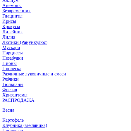
Аллиум
Анемоны
Безвременник
Гиацинты
Ирисы
Крокусы
Лилейник
Лилия
Лютики (Ранункулюс)
Мускари
Нарцисcы
Незабудки
Пионы
Пролеска
Различные луковичные и смеси
Рябчики
Тюльпаны
Фрезия
Хризантемы
РАСПРОДАЖА
Весна
Картофель
Клубника (земляника)
Плодовые