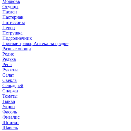
Морковь
Огурцы
Паслен
Пастернак
Патиссоны
Перец
Петрушка
Подсолнечник
Пряные травы, Аптека на грядке
Разные овощи
Редис
Редька
Репа
Руккола
Салат
Свекла
Сельдерей
Спаржа
Томаты
Тыква
Укроп
Фасоль
Физалис
Шпинат
Щавель