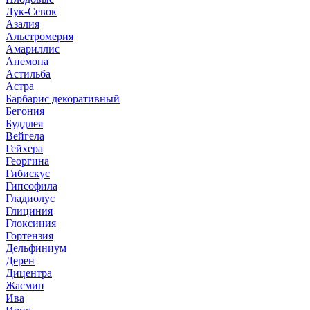
Лук-Севок
Азалия
Альстромерия
Амариллис
Анемона
Астильба
Астра
Барбарис декоративный
Бегония
Буддлея
Вейгела
Гейхера
Георгина
Гибискус
Гипсофила
Гладиолус
Глициния
Глоксиния
Гортензия
Дельфиниум
Дерен
Дицентра
Жасмин
Ива