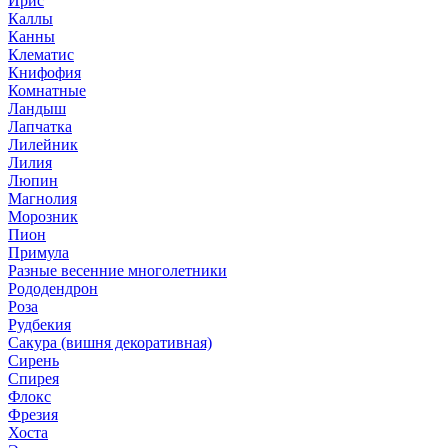
Ирис
Каллы
Канны
Клематис
Книфофия
Комнатные
Ландыш
Лапчатка
Лилейник
Лилия
Люпин
Магнолия
Морозник
Пион
Примула
Разные весенние многолетники
Рододендрон
Роза
Рудбекия
Сакура (вишня декоративная)
Сирень
Спирея
Флокс
Фрезия
Хоста