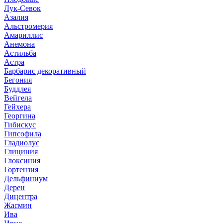
Лук-Севок
Азалия
Альстромерия
Амариллис
Анемона
Астильба
Астра
Барбарис декоративный
Бегония
Буддлея
Вейгела
Гейхера
Георгина
Гибискус
Гипсофила
Гладиолус
Глициния
Глоксиния
Гортензия
Дельфиниум
Дерен
Дицентра
Жасмин
Ива