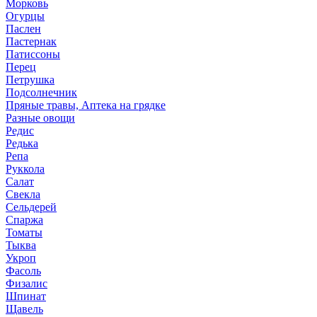
Морковь
Огурцы
Паслен
Пастернак
Патиссоны
Перец
Петрушка
Подсолнечник
Пряные травы, Аптека на грядке
Разные овощи
Редис
Редька
Репа
Руккола
Салат
Свекла
Сельдерей
Спаржа
Томаты
Тыква
Укроп
Фасоль
Физалис
Шпинат
Щавель