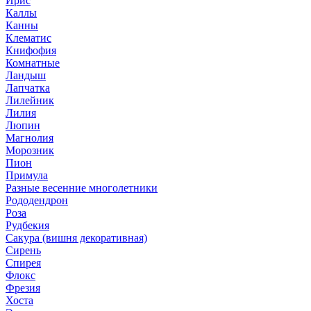
Ирис
Каллы
Канны
Клематис
Книфофия
Комнатные
Ландыш
Лапчатка
Лилейник
Лилия
Люпин
Магнолия
Морозник
Пион
Примула
Разные весенние многолетники
Рододендрон
Роза
Рудбекия
Сакура (вишня декоративная)
Сирень
Спирея
Флокс
Фрезия
Хоста