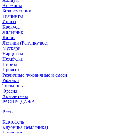
Аллиум
Анемоны
Безвременник
Гиацинты
Ирисы
Крокусы
Лилейник
Лилия
Лютики (Ранункулюс)
Мускари
Нарцисcы
Незабудки
Пионы
Пролеска
Различные луковичные и смеси
Рябчики
Тюльпаны
Фрезия
Хризантемы
РАСПРОДАЖА
Весна
Картофель
Клубника (земляника)
Плодовые