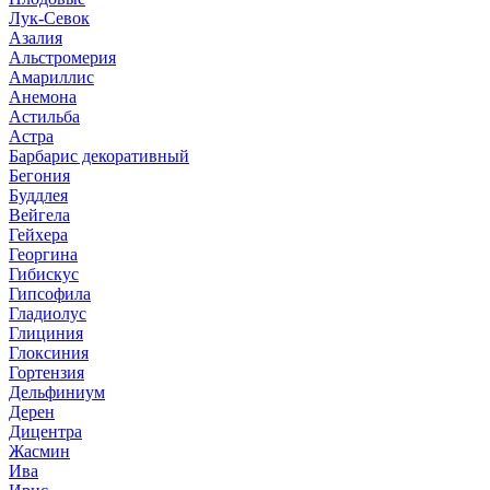
Лук-Севок
Азалия
Альстромерия
Амариллис
Анемона
Астильба
Астра
Барбарис декоративный
Бегония
Буддлея
Вейгела
Гейхера
Георгина
Гибискус
Гипсофила
Гладиолус
Глициния
Глоксиния
Гортензия
Дельфиниум
Дерен
Дицентра
Жасмин
Ива