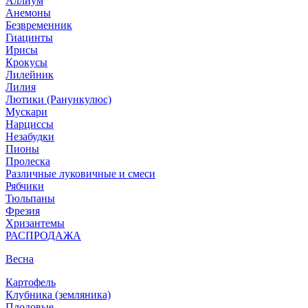
Аллиум
Анемоны
Безвременник
Гиацинты
Ирисы
Крокусы
Лилейник
Лилия
Лютики (Ранункулюс)
Мускари
Нарцисcы
Незабудки
Пионы
Пролеска
Различные луковичные и смеси
Рябчики
Тюльпаны
Фрезия
Хризантемы
РАСПРОДАЖА
Весна
Картофель
Клубника (земляника)
Плодовые