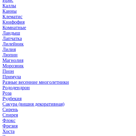
Ирис
Каллы
Канны
Клематис
Книфофия
Комнатные
Ландыш
Лапчатка
Лилейник
Лилия
Люпин
Магнолия
Морозник
Пион
Примула
Разные весенние многолетники
Рододендрон
Роза
Рудбекия
Сакура (вишня декоративная)
Сирень
Спирея
Флокс
Фрезия
Хоста