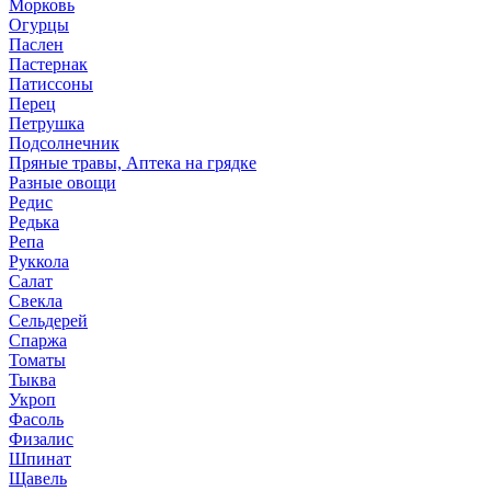
Морковь
Огурцы
Паслен
Пастернак
Патиссоны
Перец
Петрушка
Подсолнечник
Пряные травы, Аптека на грядке
Разные овощи
Редис
Редька
Репа
Руккола
Салат
Свекла
Сельдерей
Спаржа
Томаты
Тыква
Укроп
Фасоль
Физалис
Шпинат
Щавель