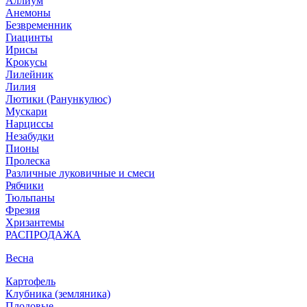
Аллиум
Анемоны
Безвременник
Гиацинты
Ирисы
Крокусы
Лилейник
Лилия
Лютики (Ранункулюс)
Мускари
Нарцисcы
Незабудки
Пионы
Пролеска
Различные луковичные и смеси
Рябчики
Тюльпаны
Фрезия
Хризантемы
РАСПРОДАЖА
Весна
Картофель
Клубника (земляника)
Плодовые