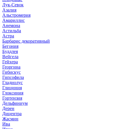
Лук-Севок
Азалия
Альстромерия
Амариллис
Анемона
Астильба
Астра
Барбарис декоративный
Бегония
Буддлея
Вейгела
Гейхера
Георгина
Гибискус
Гипсофила
Гладиолус
Глициния
Глоксиния
Гортензия
Дельфиниум
Дерен
Дицентра
Жасмин
Ива