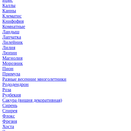
Ирис
Каллы
Канны
Клематис
Книфофия
Комнатные
Ландыш
Лапчатка
Лилейник
Лилия
Люпин
Магнолия
Морозник
Пион
Примула
Разные весенние многолетники
Рододендрон
Роза
Рудбекия
Сакура (вишня декоративная)
Сирень
Спирея
Флокс
Фрезия
Хоста