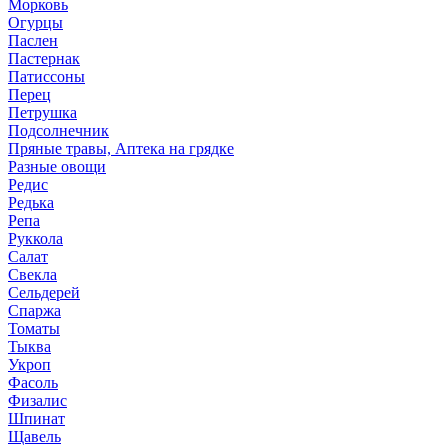
Морковь
Огурцы
Паслен
Пастернак
Патиссоны
Перец
Петрушка
Подсолнечник
Пряные травы, Аптека на грядке
Разные овощи
Редис
Редька
Репа
Руккола
Салат
Свекла
Сельдерей
Спаржа
Томаты
Тыква
Укроп
Фасоль
Физалис
Шпинат
Щавель