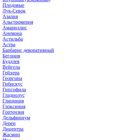
Плодовые
Лук-Севок
Азалия
Альстромерия
Амариллис
Анемона
Астильба
Астра
Барбарис декоративный
Бегония
Буддлея
Вейгела
Гейхера
Георгина
Гибискус
Гипсофила
Гладиолус
Глициния
Глоксиния
Гортензия
Дельфиниум
Дерен
Дицентра
Жасмин