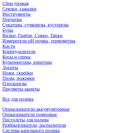
Сбор урожая
Сеялки, сажалки
Инструменты
Перчатки
Секаторы, сучкорезы, кусторезы
Буры
Вилки, Грабли, Совки, Тяпки
Измерители pH почвы, термометры
Кисти
Корнеудалители
Косы и серпы
Культиваторы, аэраторы
Лопаты
Ножи, скребки
Пилы, ножовки
Плоскорезы
Предметы защиты
Все для полива
Опрыскиватели аккумуляторные
Опрыскиватели помповые
Пистолеты для полива
Разбрызгиватели, распылители
Система капельного полива