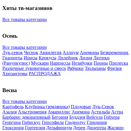
Хиты тв-магазинов
Все товары категории
Осень
Все товары категории
Лук-севок
Чеснок
Аквилегия
Аллиум
Анемоны
Безвременник
Гиацинты
Ирисы
Крокусы
Лилейник
Лилия
Лютики
(Ранункулюс)
Мускари
Нарцисcы
Незабудки
Пионы
Пролеска
Различные луковичные и смеси
Рябчики
Тюльпаны
Фрезия
Хризантемы
РАСПРОДАЖА
Весна
Все товары категории
Картофель
Клубника (земляника)
Плодовые
Лук-Севок
Азалия
Альстромерия
Амариллис
Анемона
Астильба
Астра
Барбарис декоративный
Бегония
Буддлея
Вейгела
Гейхера
Георгина
Гибискус
Гипсофила
Гладиолус
Глициния
Глоксиния
Гортензия
Дельфиниум
Дерен
Дицентра
Жасмин