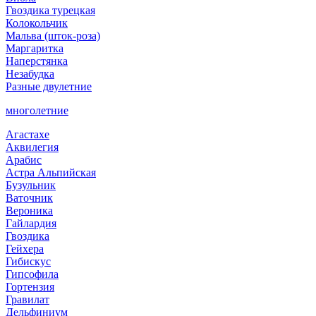
Гвоздика турецкая
Колокольчик
Мальва (шток-роза)
Маргаритка
Наперстянка
Незабудка
Разные двулетние
многолетние
Агастахе
Аквилегия
Арабис
Астра Альпийская
Бузульник
Ваточник
Вероника
Гайлардия
Гвоздика
Гейхера
Гибискус
Гипсофила
Гортензия
Гравилат
Дельфиниум