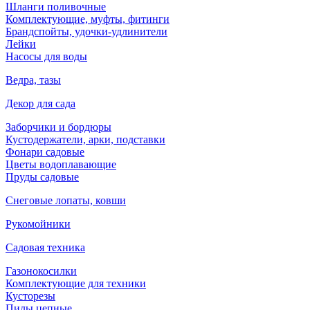
Шланги поливочные
Комплектующие, муфты, фитинги
Брандспойты, удочки-удлинители
Лейки
Насосы для воды
Ведра, тазы
Декор для сада
Заборчики и бордюры
Кустодержатели, арки, подставки
Фонари садовые
Цветы водоплавающие
Пруды садовые
Снеговые лопаты, ковши
Рукомойники
Садовая техника
Газонокосилки
Комплектующие для техники
Кусторезы
Пилы цепные