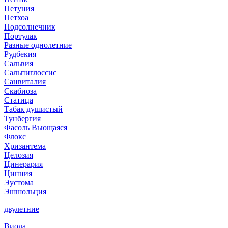
Петуния
Петхоа
Подсолнечник
Портулак
Разные однолетние
Рудбекия
Сальвия
Сальпиглоссис
Санвиталия
Скабиоза
Статица
Табак душистый
Тунбергия
Фасоль Вьющаяся
Флокс
Хризантема
Целозия
Цинерария
Цинния
Эустома
Эшшольция
двулетние
Виола