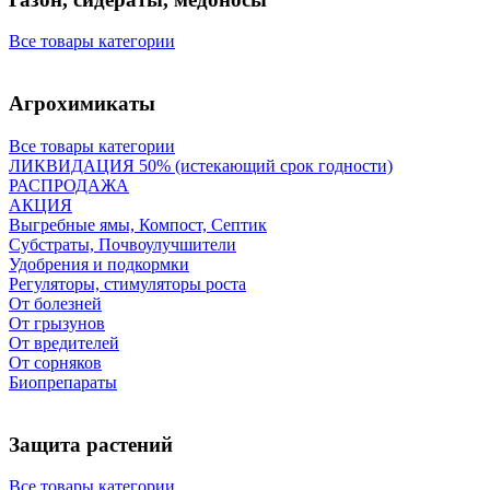
Все товары категории
Агрохимикаты
Все товары категории
ЛИКВИДАЦИЯ 50% (истекающий срок годности)
РАСПРОДАЖА
АКЦИЯ
Выгребные ямы, Компост, Септик
Субстраты, Почвоулучшители
Удобрения и подкормки
Регуляторы, стимуляторы роста
От болезней
От грызунов
От вредителей
От сорняков
Биопрепараты
Защита растений
Все товары категории