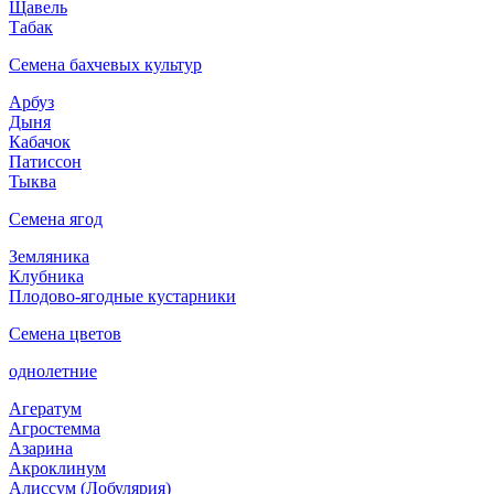
Щавель
Табак
Семена бахчевых культур
Арбуз
Дыня
Кабачок
Патиссон
Тыква
Семена ягод
Земляника
Клубника
Плодово-ягодные кустарники
Семена цветов
однолетние
Агератум
Агростемма
Азарина
Акроклинум
Алиссум (Лобулярия)