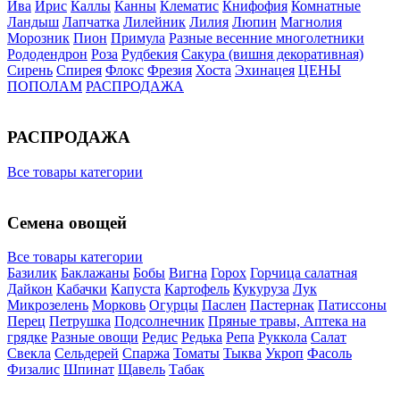
Ива
Ирис
Каллы
Канны
Клематис
Книфофия
Комнатные
Ландыш
Лапчатка
Лилейник
Лилия
Люпин
Магнолия
Морозник
Пион
Примула
Разные весенние многолетники
Рододендрон
Роза
Рудбекия
Сакура (вишня декоративная)
Сирень
Спирея
Флокс
Фрезия
Хоста
Эхинацея
ЦЕНЫ
ПОПОЛАМ
РАСПРОДАЖА
РАСПРОДАЖА
Все товары категории
Семена овощей
Все товары категории
Базилик
Баклажаны
Бобы
Вигна
Горох
Горчица салатная
Дайкон
Кабачки
Капуста
Картофель
Кукуруза
Лук
Микрозелень
Морковь
Огурцы
Паслен
Пастернак
Патиссоны
Перец
Петрушка
Подсолнечник
Пряные травы, Аптека на
грядке
Разные овощи
Редис
Редька
Репа
Руккола
Салат
Свекла
Сельдерей
Спаржа
Томаты
Тыква
Укроп
Фасоль
Физалис
Шпинат
Щавель
Табак