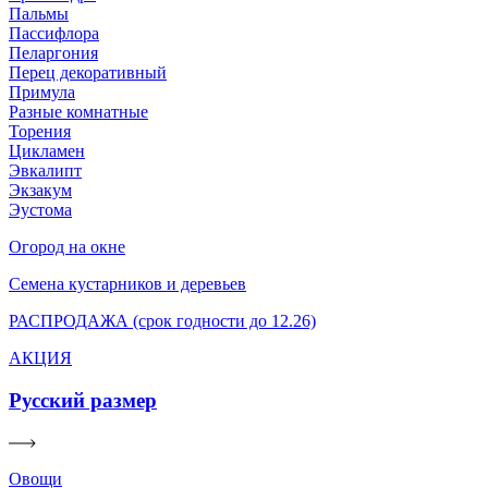
Пальмы
Пассифлора
Пеларгония
Перец декоративный
Примула
Разные комнатные
Торения
Цикламен
Эвкалипт
Экзакум
Эустома
Огород на окне
Семена кустарников и деревьев
РАСПРОДАЖА (срок годности до 12.26)
АКЦИЯ
Русский размер
Овощи