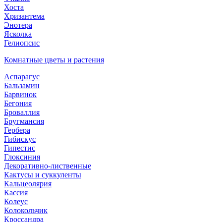
Хоста
Хризантема
Энотера
Ясколка
Гелиопсис
Комнатные цветы и растения
Аспарагус
Бальзамин
Барвинок
Бегония
Броваллия
Бругмансия
Гербера
Гибискус
Гипестис
Глоксиния
Декоративно-лиственные
Кактусы и суккуленты
Кальцеолярия
Кассия
Колеус
Колокольчик
Кроссандра