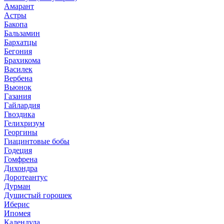
Амарант
Астры
Бакопа
Бальзамин
Бархатцы
Бегония
Брахикома
Василек
Вербена
Вьюнок
Газания
Гайлардия
Гвоздика
Гелихризум
Георгины
Гиацинтовые бобы
Годеция
Гомфрена
Дихондра
Доротеантус
Дурман
Душистый горошек
Иберис
Ипомея
Календула