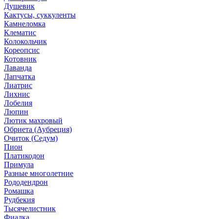
Душевик
Кактусы, суккуленты
Камнеломка
Клематис
Колокольчик
Кореопсис
Котовник
Лаванда
Лапчатка
Лиатрис
Лихнис
Лобелия
Люпин
Лютик махровый
Обриета (Аубреция)
Очиток (Седум)
Пион
Платикодон
Примула
Разные многолетние
Рододендрон
Ромашка
Рудбекия
Тысячелистник
Фиалка