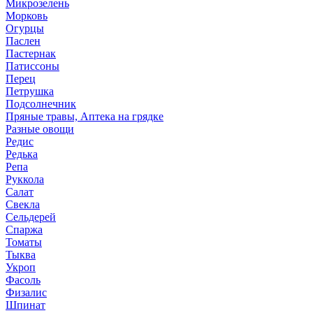
Микрозелень
Морковь
Огурцы
Паслен
Пастернак
Патиссоны
Перец
Петрушка
Подсолнечник
Пряные травы, Аптека на грядке
Разные овощи
Редис
Редька
Репа
Руккола
Салат
Свекла
Сельдерей
Спаржа
Томаты
Тыква
Укроп
Фасоль
Физалис
Шпинат