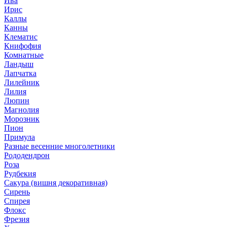
Ива
Ирис
Каллы
Канны
Клематис
Книфофия
Комнатные
Ландыш
Лапчатка
Лилейник
Лилия
Люпин
Магнолия
Морозник
Пион
Примула
Разные весенние многолетники
Рододендрон
Роза
Рудбекия
Сакура (вишня декоративная)
Сирень
Спирея
Флокс
Фрезия