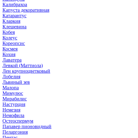
Калибрахоа
Капуста декоративная
Катарантус
Кларкия
Клещевина
Кобея
Колеус
Кореопсис
Космея
Кохия
Лаватера
Левкой (Маттиола)
Лен крупноцветковый
Лобелия
Львиный зев
Малопа
Мимулюс
Мирабилис
Настурция
Немезия
Немофила
Остеоспермум
Папавер пионовидный
Пеларгония
Пентас