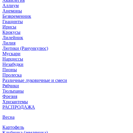
Аквилегия
Аллиум
Анемоны
Безвременник
Гиацинты
Ирисы
Крокусы
Лилейник
Лилия
Лютики (Ранункулюс)
Мускари
Нарцисcы
Незабудки
Пионы
Пролеска
Различные луковичные и смеси
Рябчики
Тюльпаны
Фрезия
Хризантемы
РАСПРОДАЖА
Весна
Картофель
Клубника (земляника)