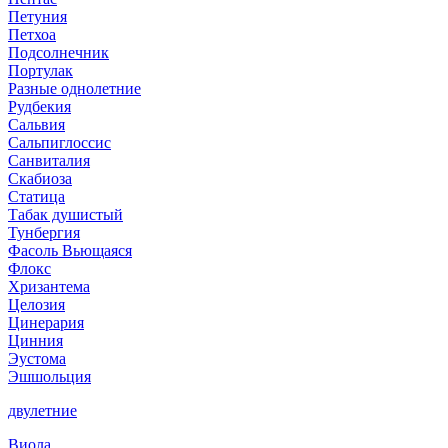
Петуния
Петхоа
Подсолнечник
Портулак
Разные однолетние
Рудбекия
Сальвия
Сальпиглоссис
Санвиталия
Скабиоза
Статица
Табак душистый
Тунбергия
Фасоль Вьющаяся
Флокс
Хризантема
Целозия
Цинерария
Цинния
Эустома
Эшшольция
двулетние
Виола