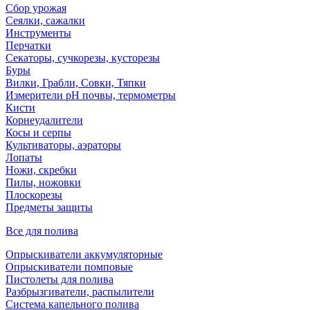
Сбор урожая
Сеялки, сажалки
Инструменты
Перчатки
Секаторы, сучкорезы, кусторезы
Буры
Вилки, Грабли, Совки, Тяпки
Измерители pH почвы, термометры
Кисти
Корнеудалители
Косы и серпы
Культиваторы, аэраторы
Лопаты
Ножи, скребки
Пилы, ножовки
Плоскорезы
Предметы защиты
Все для полива
Опрыскиватели аккумуляторные
Опрыскиватели помповые
Пистолеты для полива
Разбрызгиватели, распылители
Система капельного полива