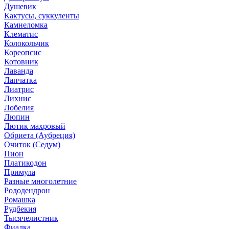
Душевик
Кактусы, суккуленты
Камнеломка
Клематис
Колокольчик
Кореопсис
Котовник
Лаванда
Лапчатка
Лиатрис
Лихнис
Лобелия
Люпин
Лютик махровый
Обриета (Аубреция)
Очиток (Седум)
Пион
Платикодон
Примула
Разные многолетние
Рододендрон
Ромашка
Рудбекия
Тысячелистник
Фиалка