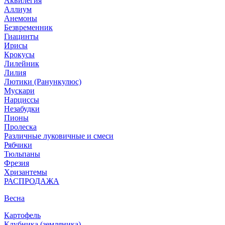
Аквилегия
Аллиум
Анемоны
Безвременник
Гиацинты
Ирисы
Крокусы
Лилейник
Лилия
Лютики (Ранункулюс)
Мускари
Нарцисcы
Незабудки
Пионы
Пролеска
Различные луковичные и смеси
Рябчики
Тюльпаны
Фрезия
Хризантемы
РАСПРОДАЖА
Весна
Картофель
Клубника (земляника)