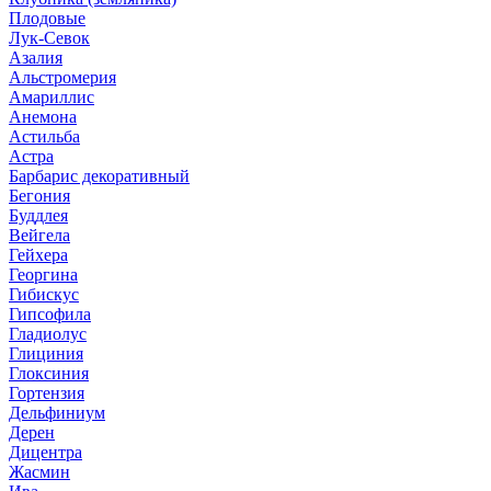
Плодовые
Лук-Севок
Азалия
Альстромерия
Амариллис
Анемона
Астильба
Астра
Барбарис декоративный
Бегония
Буддлея
Вейгела
Гейхера
Георгина
Гибискус
Гипсофила
Гладиолус
Глициния
Глоксиния
Гортензия
Дельфиниум
Дерен
Дицентра
Жасмин