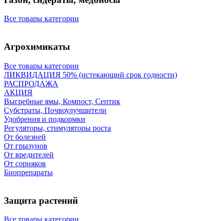
Все товары категории
Агрохимикаты
Все товары категории
ЛИКВИДАЦИЯ 50% (истекающий срок годности)
РАСПРОДАЖА
АКЦИЯ
Выгребные ямы, Компост, Септик
Субстраты, Почвоулучшители
Удобрения и подкормки
Регуляторы, стимуляторы роста
От болезней
От грызунов
От вредителей
От сорняков
Биопрепараты
Защита растений
Все товары категории