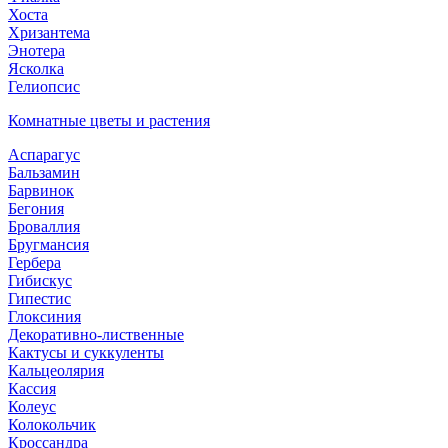
Хоста
Хризантема
Энотера
Ясколка
Гелиопсис
Комнатные цветы и растения
Аспарагус
Бальзамин
Барвинок
Бегония
Броваллия
Бругмансия
Гербера
Гибискус
Гипестис
Глоксиния
Декоративно-лиственные
Кактусы и суккуленты
Кальцеолярия
Кассия
Колеус
Колокольчик
Кроссандра