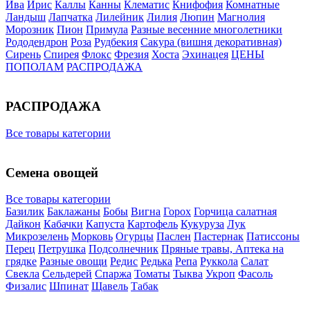
Ива
Ирис
Каллы
Канны
Клематис
Книфофия
Комнатные
Ландыш
Лапчатка
Лилейник
Лилия
Люпин
Магнолия
Морозник
Пион
Примула
Разные весенние многолетники
Рододендрон
Роза
Рудбекия
Сакура (вишня декоративная)
Сирень
Спирея
Флокс
Фрезия
Хоста
Эхинацея
ЦЕНЫ
ПОПОЛАМ
РАСПРОДАЖА
РАСПРОДАЖА
Все товары категории
Семена овощей
Все товары категории
Базилик
Баклажаны
Бобы
Вигна
Горох
Горчица салатная
Дайкон
Кабачки
Капуста
Картофель
Кукуруза
Лук
Микрозелень
Морковь
Огурцы
Паслен
Пастернак
Патиссоны
Перец
Петрушка
Подсолнечник
Пряные травы, Аптека на
грядке
Разные овощи
Редис
Редька
Репа
Руккола
Салат
Свекла
Сельдерей
Спаржа
Томаты
Тыква
Укроп
Фасоль
Физалис
Шпинат
Щавель
Табак