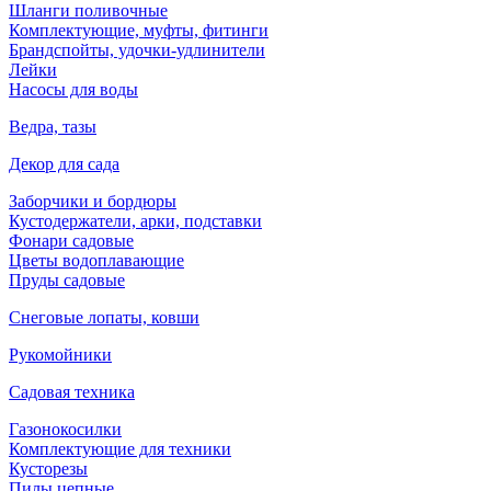
Шланги поливочные
Комплектующие, муфты, фитинги
Брандспойты, удочки-удлинители
Лейки
Насосы для воды
Ведра, тазы
Декор для сада
Заборчики и бордюры
Кустодержатели, арки, подставки
Фонари садовые
Цветы водоплавающие
Пруды садовые
Снеговые лопаты, ковши
Рукомойники
Садовая техника
Газонокосилки
Комплектующие для техники
Кусторезы
Пилы цепные