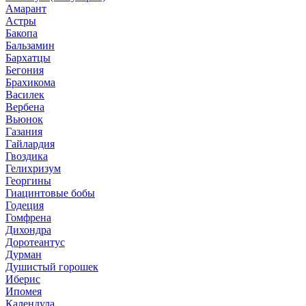
Амарант
Астры
Бакопа
Бальзамин
Бархатцы
Бегония
Брахикома
Василек
Вербена
Вьюнок
Газания
Гайлардия
Гвоздика
Гелихризум
Георгины
Гиацинтовые бобы
Годеция
Гомфрена
Дихондра
Доротеантус
Дурман
Душистый горошек
Иберис
Ипомея
Календула