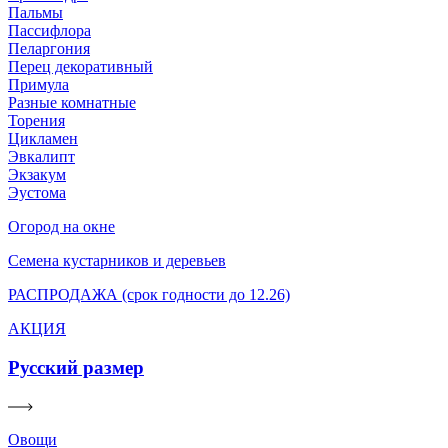
Пальмы
Пассифлора
Пеларгония
Перец декоративный
Примула
Разные комнатные
Торения
Цикламен
Эвкалипт
Экзакум
Эустома
Огород на окне
Семена кустарников и деревьев
РАСПРОДАЖА (срок годности до 12.26)
АКЦИЯ
Русский размер
Овощи