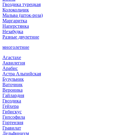
Гвоздика турецкая
Колокольчик
Мальва (шток-роза)
Маргаритка
Наперстянка
Незабудка
Разные двулетние
многолетние
Агастахе
Аквилегия
Арабис
Астра Альпийская
Бузульник
Ваточник
Вероника
Гайлардия
Гвоздика
Гейхера
Гибискус
Гипсофила
Гортензия
Гравилат
Дельфиниум