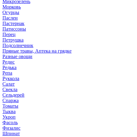
Микрозелень
Морковь
Огурцы
Паслен
Пастернак
Патиссоны
Перец
Петрушка
Подсолнечник
Пряные травы, Аптека на грядке
Разные овощи
Редис
Редька
Репа
Руккола
Салат
Свекла
Сельдерей
Спаржа
Томаты
Тыква
Укроп
Фасоль
Физалис
Шпинат