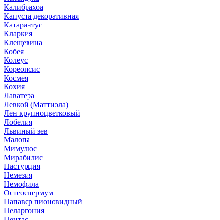
Калибрахоа
Капуста декоративная
Катарантус
Кларкия
Клещевина
Кобея
Колеус
Кореопсис
Космея
Кохия
Лаватера
Левкой (Маттиола)
Лен крупноцветковый
Лобелия
Львиный зев
Малопа
Мимулюс
Мирабилис
Настурция
Немезия
Немофила
Остеоспермум
Папавер пионовидный
Пеларгония
Пентас