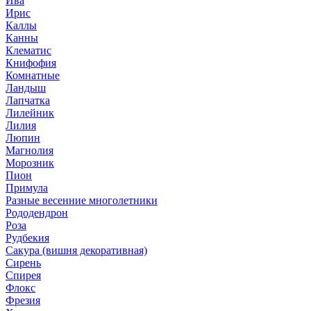
Ива
Ирис
Каллы
Канны
Клематис
Книфофия
Комнатные
Ландыш
Лапчатка
Лилейник
Лилия
Люпин
Магнолия
Морозник
Пион
Примула
Разные весенние многолетники
Рододендрон
Роза
Рудбекия
Сакура (вишня декоративная)
Сирень
Спирея
Флокс
Фрезия