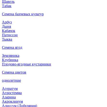
Щавель
Табак
Семена бахчевых культур
Арбуз
Дыня
Кабачок
Патиссон
Тыква
Семена ягод
Земляника
Клубника
Плодово-ягодные кустарники
Семена цветов
однолетние
Агератум
Агростемма
Азарина
Акроклинум
Алиссум (Лобулярия)