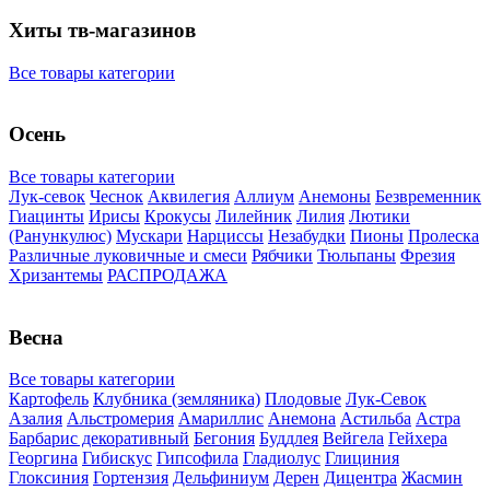
Хиты тв-магазинов
Все товары категории
Осень
Все товары категории
Лук-севок
Чеснок
Аквилегия
Аллиум
Анемоны
Безвременник
Гиацинты
Ирисы
Крокусы
Лилейник
Лилия
Лютики
(Ранункулюс)
Мускари
Нарцисcы
Незабудки
Пионы
Пролеска
Различные луковичные и смеси
Рябчики
Тюльпаны
Фрезия
Хризантемы
РАСПРОДАЖА
Весна
Все товары категории
Картофель
Клубника (земляника)
Плодовые
Лук-Севок
Азалия
Альстромерия
Амариллис
Анемона
Астильба
Астра
Барбарис декоративный
Бегония
Буддлея
Вейгела
Гейхера
Георгина
Гибискус
Гипсофила
Гладиолус
Глициния
Глоксиния
Гортензия
Дельфиниум
Дерен
Дицентра
Жасмин