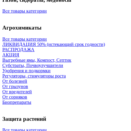
Все товары категории
Агрохимикаты
Все товары категории
ЛИКВИДАЦИЯ 50% (истекающий срок годности)
РАСПРОДАЖА
АКЦИЯ
Выгребные ямы, Компост, Септик
Субстраты, Почвоулучшители
Удобрения и подкормки
Регуляторы, стимуляторы роста
От болезней
От грызунов
От вредителей
От сорняков
Биопрепараты
Защита растений
Все товары категории