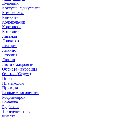
Душевик
Кактусы, суккуленты
Камнеломка
Клематис
Колокольчик
Кореопсис
Котовник
Лаванда
Лапчатка
Лиатрис
Лихнис
Лобелия
Люпин
Лютик махровый
Обриета (Аубреция)
Очиток (Седум)
Пион
Платикодон
Примула
Разные многолетние
Рододендрон
Ромашка
Рудбекия
Тысячелистник
Фиалка