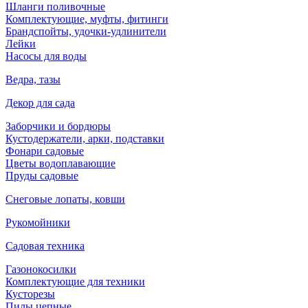
Шланги поливочные
Комплектующие, муфты, фитинги
Брандспойты, удочки-удлинители
Лейки
Насосы для воды
Ведра, тазы
Декор для сада
Заборчики и бордюры
Кустодержатели, арки, подставки
Фонари садовые
Цветы водоплавающие
Пруды садовые
Снеговые лопаты, ковши
Рукомойники
Садовая техника
Газонокосилки
Комплектующие для техники
Кусторезы
Пилы цепные