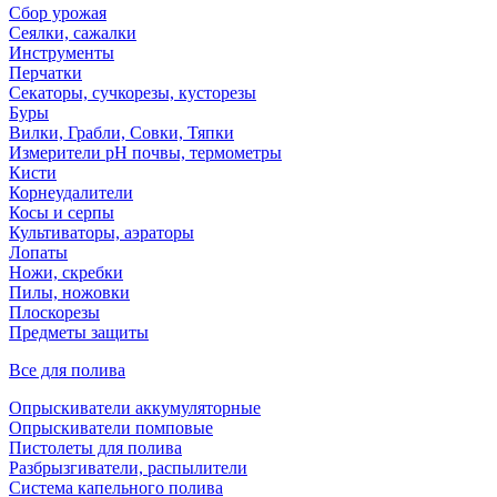
Сбор урожая
Сеялки, сажалки
Инструменты
Перчатки
Секаторы, сучкорезы, кусторезы
Буры
Вилки, Грабли, Совки, Тяпки
Измерители pH почвы, термометры
Кисти
Корнеудалители
Косы и серпы
Культиваторы, аэраторы
Лопаты
Ножи, скребки
Пилы, ножовки
Плоскорезы
Предметы защиты
Все для полива
Опрыскиватели аккумуляторные
Опрыскиватели помповые
Пистолеты для полива
Разбрызгиватели, распылители
Система капельного полива