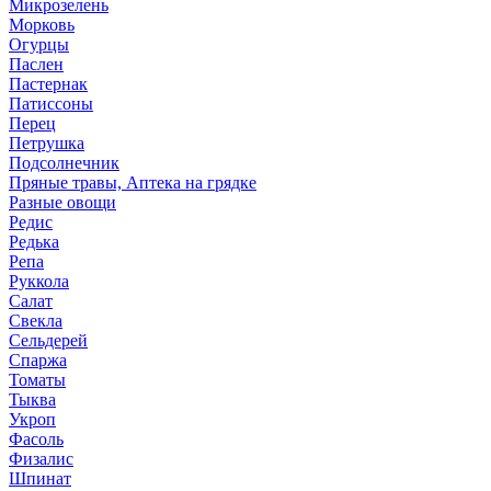
Микрозелень
Морковь
Огурцы
Паслен
Пастернак
Патиссоны
Перец
Петрушка
Подсолнечник
Пряные травы, Аптека на грядке
Разные овощи
Редис
Редька
Репа
Руккола
Салат
Свекла
Сельдерей
Спаржа
Томаты
Тыква
Укроп
Фасоль
Физалис
Шпинат