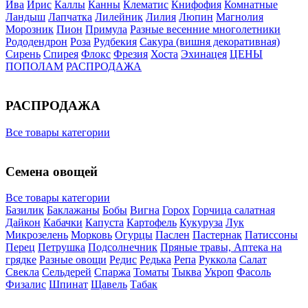
Ива
Ирис
Каллы
Канны
Клематис
Книфофия
Комнатные
Ландыш
Лапчатка
Лилейник
Лилия
Люпин
Магнолия
Морозник
Пион
Примула
Разные весенние многолетники
Рододендрон
Роза
Рудбекия
Сакура (вишня декоративная)
Сирень
Спирея
Флокс
Фрезия
Хоста
Эхинацея
ЦЕНЫ
ПОПОЛАМ
РАСПРОДАЖА
РАСПРОДАЖА
Все товары категории
Семена овощей
Все товары категории
Базилик
Баклажаны
Бобы
Вигна
Горох
Горчица салатная
Дайкон
Кабачки
Капуста
Картофель
Кукуруза
Лук
Микрозелень
Морковь
Огурцы
Паслен
Пастернак
Патиссоны
Перец
Петрушка
Подсолнечник
Пряные травы, Аптека на
грядке
Разные овощи
Редис
Редька
Репа
Руккола
Салат
Свекла
Сельдерей
Спаржа
Томаты
Тыква
Укроп
Фасоль
Физалис
Шпинат
Щавель
Табак