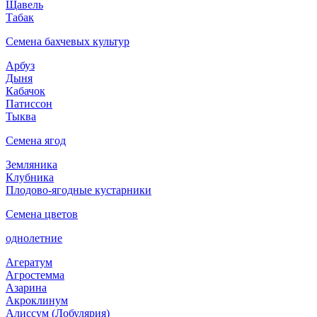
Щавель
Табак
Семена бахчевых культур
Арбуз
Дыня
Кабачок
Патиссон
Тыква
Семена ягод
Земляника
Клубника
Плодово-ягодные кустарники
Семена цветов
однолетние
Агератум
Агростемма
Азарина
Акроклинум
Алиссум (Лобулярия)