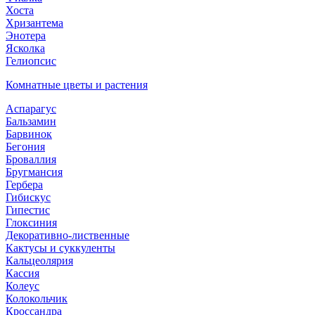
Хоста
Хризантема
Энотера
Ясколка
Гелиопсис
Комнатные цветы и растения
Аспарагус
Бальзамин
Барвинок
Бегония
Броваллия
Бругмансия
Гербера
Гибискус
Гипестис
Глоксиния
Декоративно-лиственные
Кактусы и суккуленты
Кальцеолярия
Кассия
Колеус
Колокольчик
Кроссандра