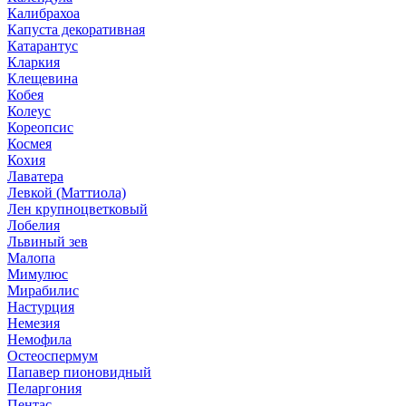
Калибрахоа
Капуста декоративная
Катарантус
Кларкия
Клещевина
Кобея
Колеус
Кореопсис
Космея
Кохия
Лаватера
Левкой (Маттиола)
Лен крупноцветковый
Лобелия
Львиный зев
Малопа
Мимулюс
Мирабилис
Настурция
Немезия
Немофила
Остеоспермум
Папавер пионовидный
Пеларгония
Пентас