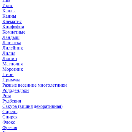
Ива
Ирис
Каллы
Канны
Клематис
Книфофия
Комнатные
Ландыш
Лапчатка
Лилейник
Лилия
Люпин
Магнолия
Морозник
Пион
Примула
Разные весенние многолетники
Рододендрон
Роза
Рудбекия
Сакура (вишня декоративная)
Сирень
Спирея
Флокс
Фрезия