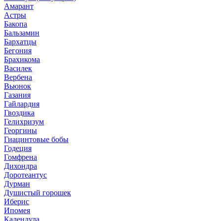
Амарант
Астры
Бакопа
Бальзамин
Бархатцы
Бегония
Брахикома
Василек
Вербена
Вьюнок
Газания
Гайлардия
Гвоздика
Гелихризум
Георгины
Гиацинтовые бобы
Годеция
Гомфрена
Дихондра
Доротеантус
Дурман
Душистый горошек
Иберис
Ипомея
Календула