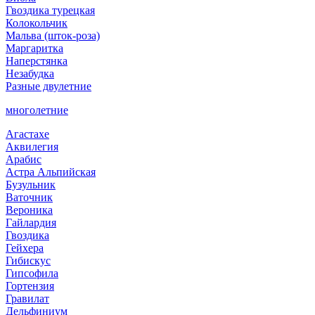
Гвоздика турецкая
Колокольчик
Мальва (шток-роза)
Маргаритка
Наперстянка
Незабудка
Разные двулетние
многолетние
Агастахе
Аквилегия
Арабис
Астра Альпийская
Бузульник
Ваточник
Вероника
Гайлардия
Гвоздика
Гейхера
Гибискус
Гипсофила
Гортензия
Гравилат
Дельфиниум