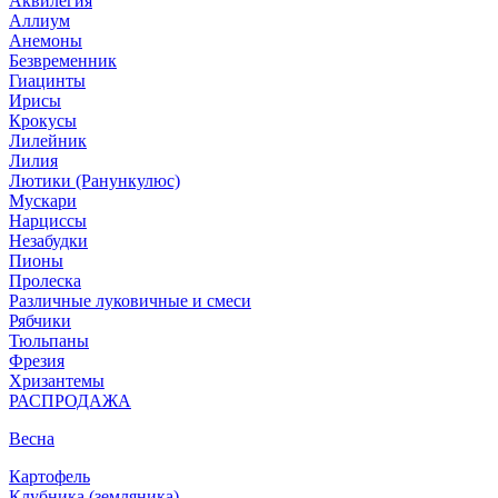
Аквилегия
Аллиум
Анемоны
Безвременник
Гиацинты
Ирисы
Крокусы
Лилейник
Лилия
Лютики (Ранункулюс)
Мускари
Нарцисcы
Незабудки
Пионы
Пролеска
Различные луковичные и смеси
Рябчики
Тюльпаны
Фрезия
Хризантемы
РАСПРОДАЖА
Весна
Картофель
Клубника (земляника)