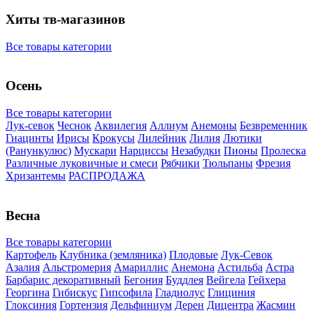
Хиты тв-магазинов
Все товары категории
Осень
Все товары категории
Лук-севок
Чеснок
Аквилегия
Аллиум
Анемоны
Безвременник
Гиацинты
Ирисы
Крокусы
Лилейник
Лилия
Лютики
(Ранункулюс)
Мускари
Нарцисcы
Незабудки
Пионы
Пролеска
Различные луковичные и смеси
Рябчики
Тюльпаны
Фрезия
Хризантемы
РАСПРОДАЖА
Весна
Все товары категории
Картофель
Клубника (земляника)
Плодовые
Лук-Севок
Азалия
Альстромерия
Амариллис
Анемона
Астильба
Астра
Барбарис декоративный
Бегония
Буддлея
Вейгела
Гейхера
Георгина
Гибискус
Гипсофила
Гладиолус
Глициния
Глоксиния
Гортензия
Дельфиниум
Дерен
Дицентра
Жасмин