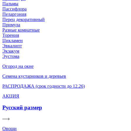
Пальмы
Пассифлора
Пеларгония
Перец декоративный
Примула
Разные комнатные
Торения
Цикламен
Эвкалипт
Экзакум
Эустома
Огород на окне
Семена кустарников и деревьев
РАСПРОДАЖА (срок годности до 12.26)
АКЦИЯ
Русский размер
Овощи