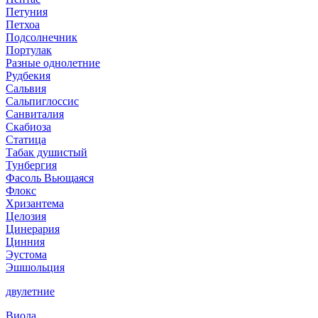
Петуния
Петхоа
Подсолнечник
Портулак
Разные однолетние
Рудбекия
Сальвия
Сальпиглоссис
Санвиталия
Скабиоза
Статица
Табак душистый
Тунбергия
Фасоль Вьющаяся
Флокс
Хризантема
Целозия
Цинерария
Цинния
Эустома
Эшшольция
двулетние
Виола