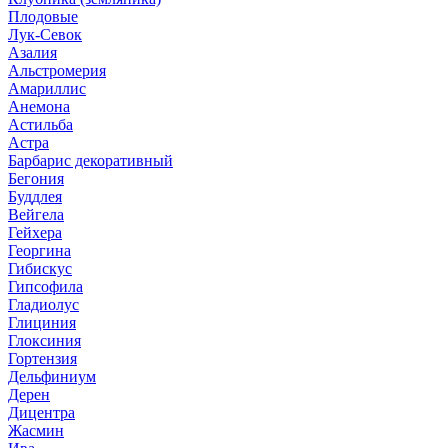
Плодовые
Лук-Севок
Азалия
Альстромерия
Амариллис
Анемона
Астильба
Астра
Барбарис декоративный
Бегония
Буддлея
Вейгела
Гейхера
Георгина
Гибискус
Гипсофила
Гладиолус
Глициния
Глоксиния
Гортензия
Дельфиниум
Дерен
Дицентра
Жасмин