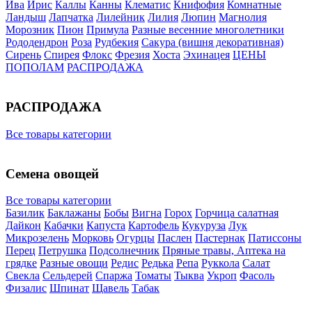
Ива
Ирис
Каллы
Канны
Клематис
Книфофия
Комнатные
Ландыш
Лапчатка
Лилейник
Лилия
Люпин
Магнолия
Морозник
Пион
Примула
Разные весенние многолетники
Рододендрон
Роза
Рудбекия
Сакура (вишня декоративная)
Сирень
Спирея
Флокс
Фрезия
Хоста
Эхинацея
ЦЕНЫ
ПОПОЛАМ
РАСПРОДАЖА
РАСПРОДАЖА
Все товары категории
Семена овощей
Все товары категории
Базилик
Баклажаны
Бобы
Вигна
Горох
Горчица салатная
Дайкон
Кабачки
Капуста
Картофель
Кукуруза
Лук
Микрозелень
Морковь
Огурцы
Паслен
Пастернак
Патиссоны
Перец
Петрушка
Подсолнечник
Пряные травы, Аптека на
грядке
Разные овощи
Редис
Редька
Репа
Руккола
Салат
Свекла
Сельдерей
Спаржа
Томаты
Тыква
Укроп
Фасоль
Физалис
Шпинат
Щавель
Табак