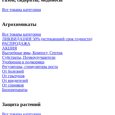
Все товары категории
Агрохимикаты
Все товары категории
ЛИКВИДАЦИЯ 50% (истекающий срок годности)
РАСПРОДАЖА
АКЦИЯ
Выгребные ямы, Компост, Септик
Субстраты, Почвоулучшители
Удобрения и подкормки
Регуляторы, стимуляторы роста
От болезней
От грызунов
От вредителей
От сорняков
Биопрепараты
Защита растений
Все товары категории