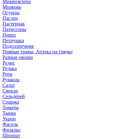
Микрозелень
Морковь
Огурцы
Паслен
Пастернак
Патиссоны
Перец
Петрушка
Подсолнечник
Пряные травы, Аптека на грядке
Разные овощи
Редис
Редька
Репа
Руккола
Салат
Свекла
Сельдерей
Спаржа
Томаты
Тыква
Укроп
Фасоль
Физалис
Шпинат