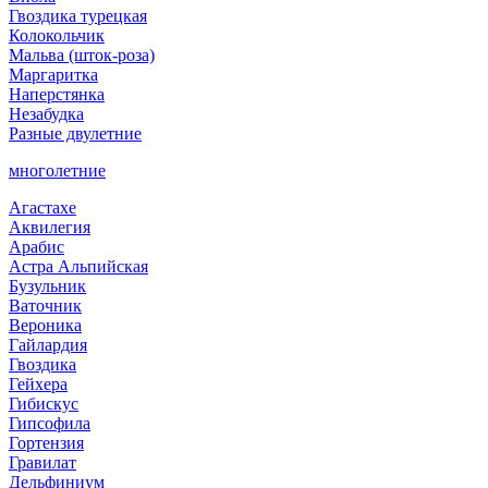
Гвоздика турецкая
Колокольчик
Мальва (шток-роза)
Маргаритка
Наперстянка
Незабудка
Разные двулетние
многолетние
Агастахе
Аквилегия
Арабис
Астра Альпийская
Бузульник
Ваточник
Вероника
Гайлардия
Гвоздика
Гейхера
Гибискус
Гипсофила
Гортензия
Гравилат
Дельфиниум