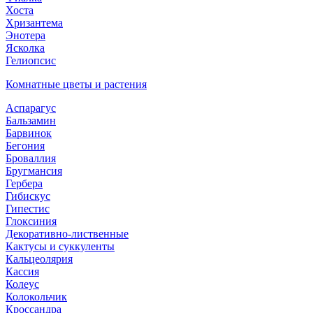
Хоста
Хризантема
Энотера
Ясколка
Гелиопсис
Комнатные цветы и растения
Аспарагус
Бальзамин
Барвинок
Бегония
Броваллия
Бругмансия
Гербера
Гибискус
Гипестис
Глоксиния
Декоративно-лиственные
Кактусы и суккуленты
Кальцеолярия
Кассия
Колеус
Колокольчик
Кроссандра