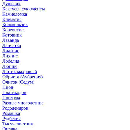
Душевик
Кактусы, суккуленты
Камнеломка
Клематис
Колокольчик
Кореопсис
Котовник
Лаванда
Лапчатка
Лиатрис
Лихнис
Лобелия
Люпин
Лютик махровый
Обриета (Аубреция)
Очиток (Седум)
Пион
Платикодон
Примула
Разные многолетние
Рододендрон
Ромашка
Рудбекия
Тысячелистник
Фиалка