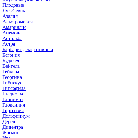
Плодовые
Лук-Севок
Азалия
Альстромерия
Амариллис
Анемона
Астильба
Астра
Барбарис декоративный
Бегония
Буддлея
Вейгела
Гейхера
Георгина
Гибискус
Гипсофила
Гладиолус
Глициния
Глоксиния
Гортензия
Дельфиниум
Дерен
Дицентра
Жасмин