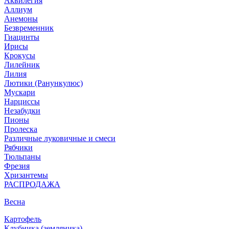
Аквилегия
Аллиум
Анемоны
Безвременник
Гиацинты
Ирисы
Крокусы
Лилейник
Лилия
Лютики (Ранункулюс)
Мускари
Нарцисcы
Незабудки
Пионы
Пролеска
Различные луковичные и смеси
Рябчики
Тюльпаны
Фрезия
Хризантемы
РАСПРОДАЖА
Весна
Картофель
Клубника (земляника)