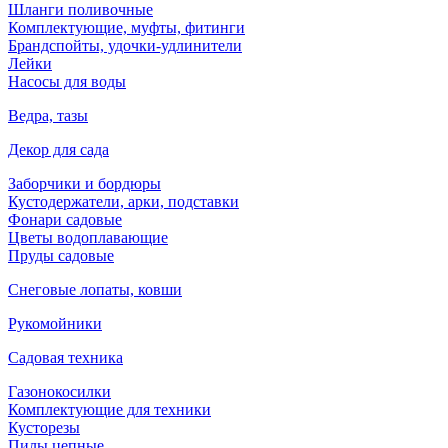
Шланги поливочные
Комплектующие, муфты, фитинги
Брандспойты, удочки-удлинители
Лейки
Насосы для воды
Ведра, тазы
Декор для сада
Заборчики и бордюры
Кустодержатели, арки, подставки
Фонари садовые
Цветы водоплавающие
Пруды садовые
Снеговые лопаты, ковши
Рукомойники
Садовая техника
Газонокосилки
Комплектующие для техники
Кусторезы
Пилы цепные