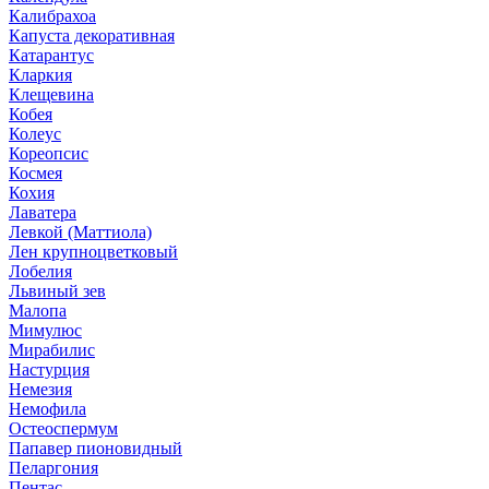
Калибрахоа
Капуста декоративная
Катарантус
Кларкия
Клещевина
Кобея
Колеус
Кореопсис
Космея
Кохия
Лаватера
Левкой (Маттиола)
Лен крупноцветковый
Лобелия
Львиный зев
Малопа
Мимулюс
Мирабилис
Настурция
Немезия
Немофила
Остеоспермум
Папавер пионовидный
Пеларгония
Пентас