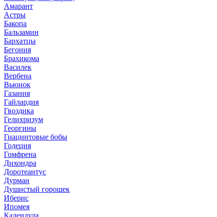
Амарант
Астры
Бакопа
Бальзамин
Бархатцы
Бегония
Брахикома
Василек
Вербена
Вьюнок
Газания
Гайлардия
Гвоздика
Гелихризум
Георгины
Гиацинтовые бобы
Годеция
Гомфрена
Дихондра
Доротеантус
Дурман
Душистый горошек
Иберис
Ипомея
Календула