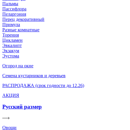
Пальмы
Пассифлора
Пеларгония
Перец декоративный
Примула
Разные комнатные
Торения
Цикламен
Эвкалипт
Экзакум
Эустома
Огород на окне
Семена кустарников и деревьев
РАСПРОДАЖА (срок годности до 12.26)
АКЦИЯ
Русский размер
Овощи