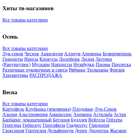
Хиты тв-магазинов
Все товары категории
Осень
Все товары категории
Лук-севок
Чеснок
Аквилегия
Аллиум
Анемоны
Безвременник
Гиацинты
Ирисы
Крокусы
Лилейник
Лилия
Лютики
(Ранункулюс)
Мускари
Нарцисcы
Незабудки
Пионы
Пролеска
Различные луковичные и смеси
Рябчики
Тюльпаны
Фрезия
Хризантемы
РАСПРОДАЖА
Весна
Все товары категории
Картофель
Клубника (земляника)
Плодовые
Лук-Севок
Азалия
Альстромерия
Амариллис
Анемона
Астильба
Астра
Барбарис декоративный
Бегония
Буддлея
Вейгела
Гейхера
Георгина
Гибискус
Гипсофила
Гладиолус
Глициния
Глоксиния
Гортензия
Дельфиниум
Дерен
Дицентра
Жасмин