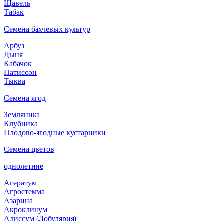
Щавель
Табак
Семена бахчевых культур
Арбуз
Дыня
Кабачок
Патиссон
Тыква
Семена ягод
Земляника
Клубника
Плодово-ягодные кустарники
Семена цветов
однолетние
Агератум
Агростемма
Азарина
Акроклинум
Алиссум (Лобулярия)