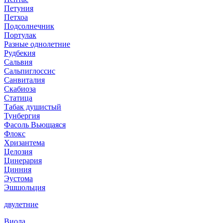
Петуния
Петхоа
Подсолнечник
Портулак
Разные однолетние
Рудбекия
Сальвия
Сальпиглоссис
Санвиталия
Скабиоза
Статица
Табак душистый
Тунбергия
Фасоль Вьющаяся
Флокс
Хризантема
Целозия
Цинерария
Цинния
Эустома
Эшшольция
двулетние
Виола