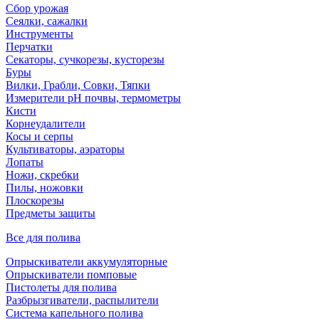
Сбор урожая
Сеялки, сажалки
Инструменты
Перчатки
Секаторы, сучкорезы, кусторезы
Буры
Вилки, Грабли, Совки, Тяпки
Измерители pH почвы, термометры
Кисти
Корнеудалители
Косы и серпы
Культиваторы, аэраторы
Лопаты
Ножи, скребки
Пилы, ножовки
Плоскорезы
Предметы защиты
Все для полива
Опрыскиватели аккумуляторные
Опрыскиватели помповые
Пистолеты для полива
Разбрызгиватели, распылители
Система капельного полива