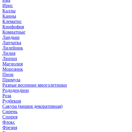
Ива
Ирис
Каллы
Канны
Клематис
Книфофия
Комнатные
Ландыш
Лапчатка
Лилейник
Лилия
Люпин
Магнолия
Морозник
Пион
Примула
Разные весенние многолетники
Рододендрон
Роза
Рудбекия
Сакура (вишня декоративная)
Сирень
Спирея
Флокс
Фрезия