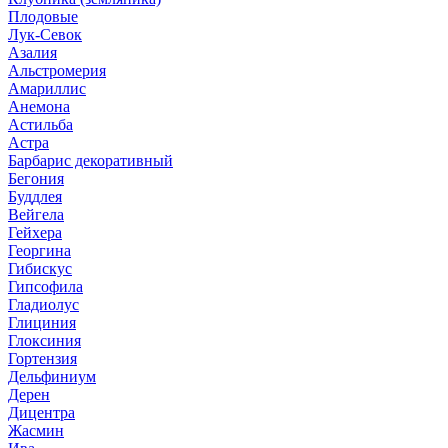
Плодовые
Лук-Севок
Азалия
Альстромерия
Амариллис
Анемона
Астильба
Астра
Барбарис декоративный
Бегония
Буддлея
Вейгела
Гейхера
Георгина
Гибискус
Гипсофила
Гладиолус
Глициния
Глоксиния
Гортензия
Дельфиниум
Дерен
Дицентра
Жасмин