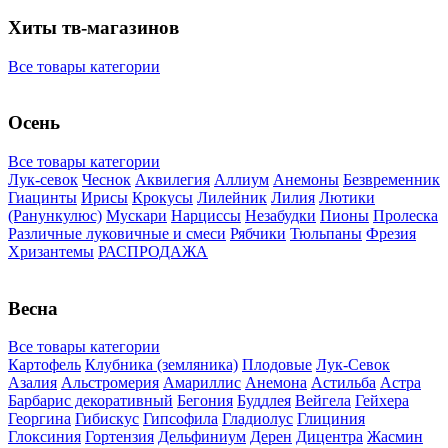
Хиты тв-магазинов
Все товары категории
Осень
Все товары категории
Лук-севок
Чеснок
Аквилегия
Аллиум
Анемоны
Безвременник
Гиацинты
Ирисы
Крокусы
Лилейник
Лилия
Лютики
(Ранункулюс)
Мускари
Нарцисcы
Незабудки
Пионы
Пролеска
Различные луковичные и смеси
Рябчики
Тюльпаны
Фрезия
Хризантемы
РАСПРОДАЖА
Весна
Все товары категории
Картофель
Клубника (земляника)
Плодовые
Лук-Севок
Азалия
Альстромерия
Амариллис
Анемона
Астильба
Астра
Барбарис декоративный
Бегония
Буддлея
Вейгела
Гейхера
Георгина
Гибискус
Гипсофила
Гладиолус
Глициния
Глоксиния
Гортензия
Дельфиниум
Дерен
Дицентра
Жасмин