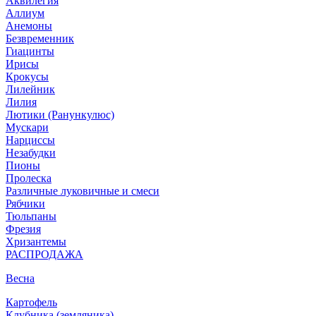
Аквилегия
Аллиум
Анемоны
Безвременник
Гиацинты
Ирисы
Крокусы
Лилейник
Лилия
Лютики (Ранункулюс)
Мускари
Нарцисcы
Незабудки
Пионы
Пролеска
Различные луковичные и смеси
Рябчики
Тюльпаны
Фрезия
Хризантемы
РАСПРОДАЖА
Весна
Картофель
Клубника (земляника)