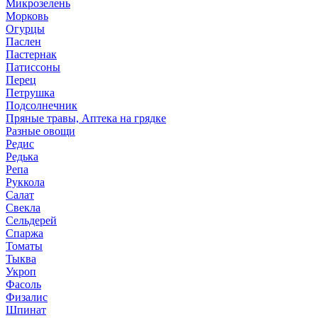
Микрозелень
Морковь
Огурцы
Паслен
Пастернак
Патиссоны
Перец
Петрушка
Подсолнечник
Пряные травы, Аптека на грядке
Разные овощи
Редис
Редька
Репа
Руккола
Салат
Свекла
Сельдерей
Спаржа
Томаты
Тыква
Укроп
Фасоль
Физалис
Шпинат