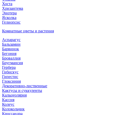
Хоста
Хризантема
Энотера
Ясколка
Гелиопсис
Комнатные цветы и растения
Аспарагус
Бальзамин
Барвинок
Бегония
Броваллия
Бругмансия
Гербера
Гибискус
Гипестис
Глоксиния
Декоративно-лиственные
Кактусы и суккуленты
Кальцеолярия
Кассия
Колеус
Колокольчик
Кроссандра