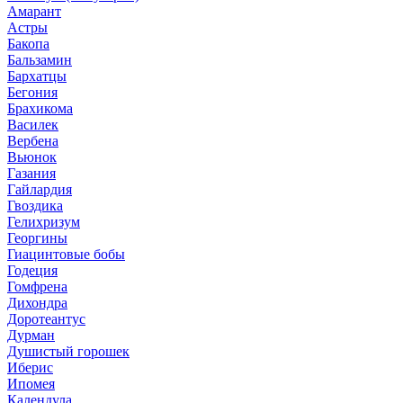
Амарант
Астры
Бакопа
Бальзамин
Бархатцы
Бегония
Брахикома
Василек
Вербена
Вьюнок
Газания
Гайлардия
Гвоздика
Гелихризум
Георгины
Гиацинтовые бобы
Годеция
Гомфрена
Дихондра
Доротеантус
Дурман
Душистый горошек
Иберис
Ипомея
Календула