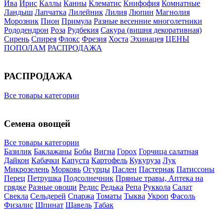
Ива
Ирис
Каллы
Канны
Клематис
Книфофия
Комнатные
Ландыш
Лапчатка
Лилейник
Лилия
Люпин
Магнолия
Морозник
Пион
Примула
Разные весенние многолетники
Рододендрон
Роза
Рудбекия
Сакура (вишня декоративная)
Сирень
Спирея
Флокс
Фрезия
Хоста
Эхинацея
ЦЕНЫ
ПОПОЛАМ
РАСПРОДАЖА
РАСПРОДАЖА
Все товары категории
Семена овощей
Все товары категории
Базилик
Баклажаны
Бобы
Вигна
Горох
Горчица салатная
Дайкон
Кабачки
Капуста
Картофель
Кукуруза
Лук
Микрозелень
Морковь
Огурцы
Паслен
Пастернак
Патиссоны
Перец
Петрушка
Подсолнечник
Пряные травы, Аптека на
грядке
Разные овощи
Редис
Редька
Репа
Руккола
Салат
Свекла
Сельдерей
Спаржа
Томаты
Тыква
Укроп
Фасоль
Физалис
Шпинат
Щавель
Табак