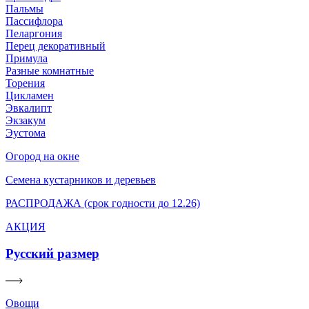
Пальмы
Пассифлора
Пеларгония
Перец декоративный
Примула
Разные комнатные
Торения
Цикламен
Эвкалипт
Экзакум
Эустома
Огород на окне
Семена кустарников и деревьев
РАСПРОДАЖА (срок годности до 12.26)
АКЦИЯ
Русский размер
Овощи