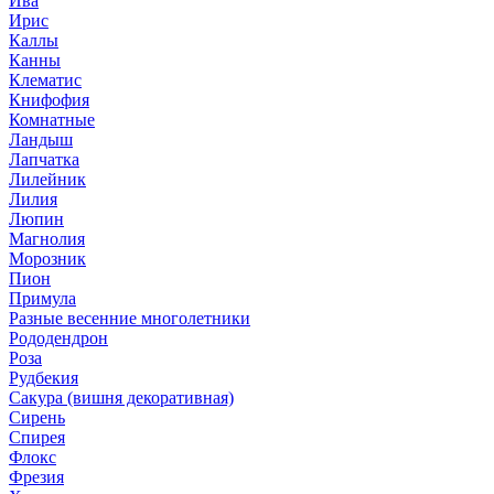
Ива
Ирис
Каллы
Канны
Клематис
Книфофия
Комнатные
Ландыш
Лапчатка
Лилейник
Лилия
Люпин
Магнолия
Морозник
Пион
Примула
Разные весенние многолетники
Рододендрон
Роза
Рудбекия
Сакура (вишня декоративная)
Сирень
Спирея
Флокс
Фрезия