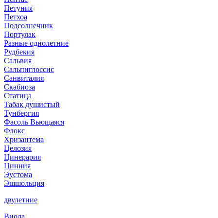
Петуния
Петхоа
Подсолнечник
Портулак
Разные однолетние
Рудбекия
Сальвия
Сальпиглоссис
Санвиталия
Скабиоза
Статица
Табак душистый
Тунбергия
Фасоль Вьющаяся
Флокс
Хризантема
Целозия
Цинерария
Цинния
Эустома
Эшшольция
двулетние
Виола