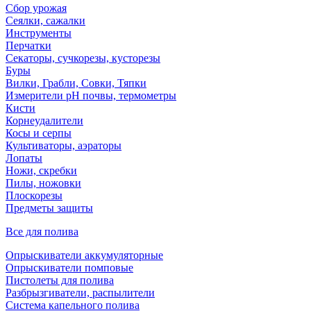
Сбор урожая
Сеялки, сажалки
Инструменты
Перчатки
Секаторы, сучкорезы, кусторезы
Буры
Вилки, Грабли, Совки, Тяпки
Измерители pH почвы, термометры
Кисти
Корнеудалители
Косы и серпы
Культиваторы, аэраторы
Лопаты
Ножи, скребки
Пилы, ножовки
Плоскорезы
Предметы защиты
Все для полива
Опрыскиватели аккумуляторные
Опрыскиватели помповые
Пистолеты для полива
Разбрызгиватели, распылители
Система капельного полива