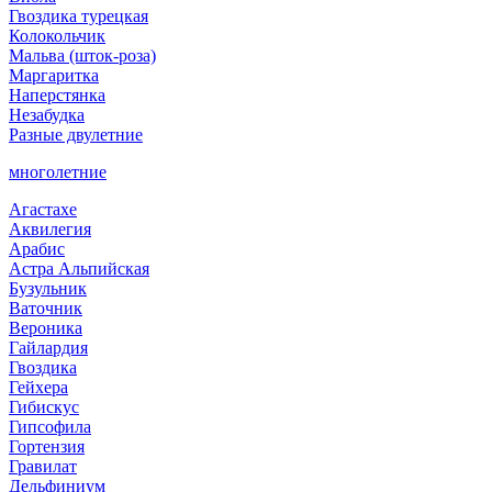
Гвоздика турецкая
Колокольчик
Мальва (шток-роза)
Маргаритка
Наперстянка
Незабудка
Разные двулетние
многолетние
Агастахе
Аквилегия
Арабис
Астра Альпийская
Бузульник
Ваточник
Вероника
Гайлардия
Гвоздика
Гейхера
Гибискус
Гипсофила
Гортензия
Гравилат
Дельфиниум