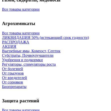
Все товары категории
Агрохимикаты
Все товары категории
ЛИКВИДАЦИЯ 50% (истекающий срок годности)
РАСПРОДАЖА
АКЦИЯ
Выгребные ямы, Компост, Септик
Субстраты, Почвоулучшители
Удобрения и подкормки
Регуляторы, стимуляторы роста
От болезней
От грызунов
От вредителей
От сорняков
Биопрепараты
Защита растений
Все товары категории