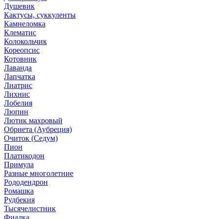
Душевик
Кактусы, суккуленты
Камнеломка
Клематис
Колокольчик
Кореопсис
Котовник
Лаванда
Лапчатка
Лиатрис
Лихнис
Лобелия
Люпин
Лютик махровый
Обриета (Аубреция)
Очиток (Седум)
Пион
Платикодон
Примула
Разные многолетние
Рододендрон
Ромашка
Рудбекия
Тысячелистник
Фиалка