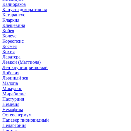
Калибрахоа
Капуста декоративная
Катарантус
Кларкия
Клещевина
Кобея
Колеус
Кореопсис
Космея
Кохия
Лаватера
Левкой (Маттиола)
Лен крупноцветковый
Лобелия
Львиный зев
Малопа
Мимулюс
Мирабилис
Настурция
Немезия
Немофила
Остеоспермум
Папавер пионовидный
Пеларгония
Пентас