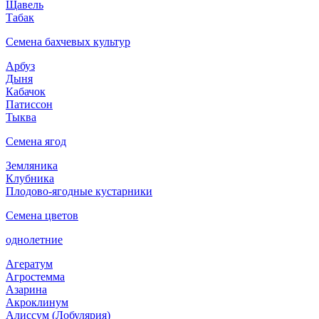
Щавель
Табак
Семена бахчевых культур
Арбуз
Дыня
Кабачок
Патиссон
Тыква
Семена ягод
Земляника
Клубника
Плодово-ягодные кустарники
Семена цветов
однолетние
Агератум
Агростемма
Азарина
Акроклинум
Алиссум (Лобулярия)