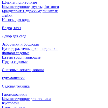
Шланги поливочные
Комплектующие, муфты, фитинги
Брандспойты, удочки-удлинители
Лейки
Насосы для воды
Ведра, тазы
Декор для сада
Заборчики и бордюры
Кустодержатели, арки, подставки
Фонари садовые
Цветы водоплавающие
Пруды садовые
Снеговые лопаты, ковши
Рукомойники
Садовая техника
Газонокосилки
Комплектующие для техники
Кусторезы
Пилы цепные