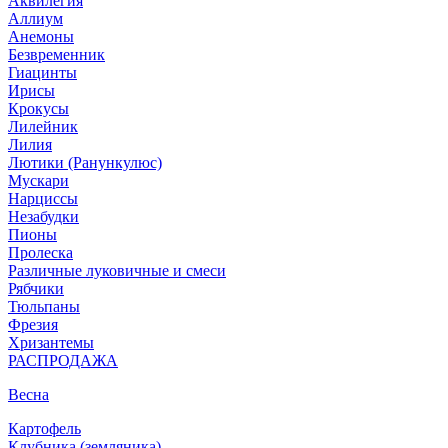
Аквилегия
Аллиум
Анемоны
Безвременник
Гиацинты
Ирисы
Крокусы
Лилейник
Лилия
Лютики (Ранункулюс)
Мускари
Нарцисcы
Незабудки
Пионы
Пролеска
Различные луковичные и смеси
Рябчики
Тюльпаны
Фрезия
Хризантемы
РАСПРОДАЖА
Весна
Картофель
Клубника (земляника)