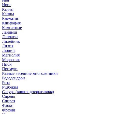
Ива
Ирис
Каллы
Канны
Клематис
Книфофия
Комнатные
Ландыш
Лапчатка
Лилейник
Лилия
Люпин
Магнолия
Морозник
Пион
Примула
Разные весенние многолетники
Рододендрон
Роза
Рудбекия
Сакура (вишня декоративная)
Сирень
Спирея
Флокс
Фрезия