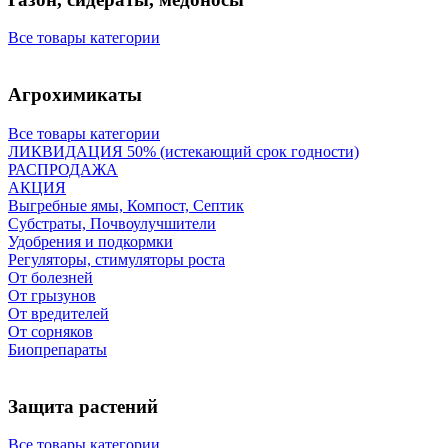
Все товары категории
Агрохимикаты
Все товары категории
ЛИКВИДАЦИЯ 50% (истекающий срок годности)
РАСПРОДАЖА
АКЦИЯ
Выгребные ямы, Компост, Септик
Субстраты, Почвоулучшители
Удобрения и подкормки
Регуляторы, стимуляторы роста
От болезней
От грызунов
От вредителей
От сорняков
Биопрепараты
Защита растений
Все товары категории