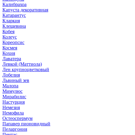
Калибрахоа
Капуста декоративная
Катарантус
Кларкия
Клещевина
Кобея
Колеус
Кореопсис
Космея
Кохия
Лаватера
Левкой (Маттиола)
Лен крупноцветковый
Лобелия
Львиный зев
Малопа
Мимулюс
Мирабилис
Настурция
Немезия
Немофила
Остеоспермум
Папавер пионовидный
Пеларгония
Пентас