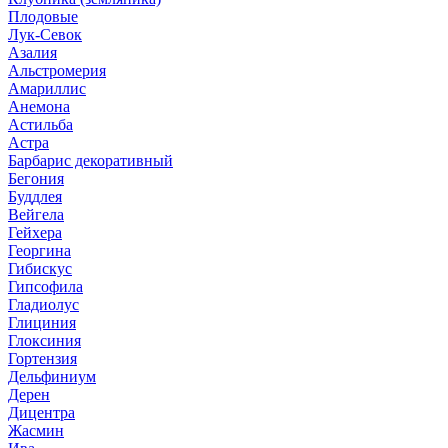
Плодовые
Лук-Севок
Азалия
Альстромерия
Амариллис
Анемона
Астильба
Астра
Барбарис декоративный
Бегония
Буддлея
Вейгела
Гейхера
Георгина
Гибискус
Гипсофила
Гладиолус
Глициния
Глоксиния
Гортензия
Дельфиниум
Дерен
Дицентра
Жасмин