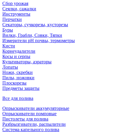
Сбор урожая
Сеялки, сажалки
Инструменты
Перчатки
Секаторы, сучкорезы, кусторезы
Буры
Вилки, Грабли, Совки, Тяпки
Измерители pH почвы, термометры
Кисти
Корнеудалители
Косы и серпы
Культиваторы, аэраторы
Лопаты
Ножи, скребки
Пилы, ножовки
Плоскорезы
Предметы защиты
Все для полива
Опрыскиватели аккумуляторные
Опрыскиватели помповые
Пистолеты для полива
Разбрызгиватели, распылители
Система капельного полива