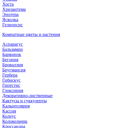
Хоста
Хризантема
Энотера
Ясколка
Гелиопсис
Комнатные цветы и растения
Аспарагус
Бальзамин
Барвинок
Бегония
Броваллия
Бругмансия
Гербера
Гибискус
Гипестис
Глоксиния
Декоративно-лиственные
Кактусы и суккуленты
Кальцеолярия
Кассия
Колеус
Колокольчик
Кроссандра