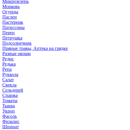
Микрозелень
Морковь
Огурцы
Паслен
Пастернак
Патиссоны
Перец
Петрушка
Подсолнечник
Пряные травы, Аптека на грядке
Разные овощи
Редис
Редька
Репа
Руккола
Салат
Свекла
Сельдерей
Спаржа
Томаты
Тыква
Укроп
Фасоль
Физалис
Шпинат