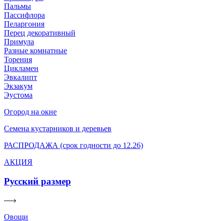
Пальмы
Пассифлора
Пеларгония
Перец декоративный
Примула
Разные комнатные
Торения
Цикламен
Эвкалипт
Экзакум
Эустома
Огород на окне
Семена кустарников и деревьев
РАСПРОДАЖА (срок годности до 12.26)
АКЦИЯ
Русский размер
Овощи