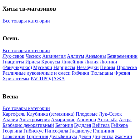
Хиты тв-магазинов
Все товары категории
Осень
Все товары категории
Лук-севок
Чеснок
Аквилегия
Аллиум
Анемоны
Безвременник
Гиацинты
Ирисы
Крокусы
Лилейник
Лилия
Лютики
(Ранункулюс)
Мускари
Нарцисcы
Незабудки
Пионы
Пролеска
Различные луковичные и смеси
Рябчики
Тюльпаны
Фрезия
Хризантемы
РАСПРОДАЖА
Весна
Все товары категории
Картофель
Клубника (земляника)
Плодовые
Лук-Севок
Азалия
Альстромерия
Амариллис
Анемона
Астильба
Астра
Барбарис декоративный
Бегония
Буддлея
Вейгела
Гейхера
Георгина
Гибискус
Гипсофила
Гладиолус
Глициния
Глоксиния
Гортензия
Дельфиниум
Дерен
Дицентра
Жасмин