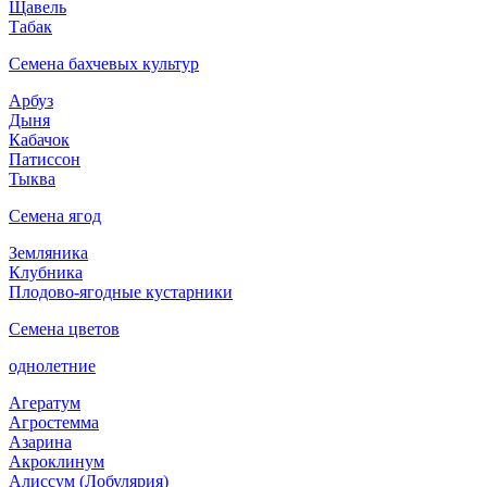
Щавель
Табак
Семена бахчевых культур
Арбуз
Дыня
Кабачок
Патиссон
Тыква
Семена ягод
Земляника
Клубника
Плодово-ягодные кустарники
Семена цветов
однолетние
Агератум
Агростемма
Азарина
Акроклинум
Алиссум (Лобулярия)