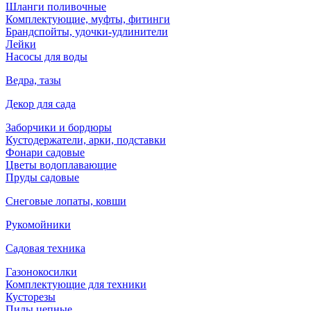
Шланги поливочные
Комплектующие, муфты, фитинги
Брандспойты, удочки-удлинители
Лейки
Насосы для воды
Ведра, тазы
Декор для сада
Заборчики и бордюры
Кустодержатели, арки, подставки
Фонари садовые
Цветы водоплавающие
Пруды садовые
Снеговые лопаты, ковши
Рукомойники
Садовая техника
Газонокосилки
Комплектующие для техники
Кусторезы
Пилы цепные