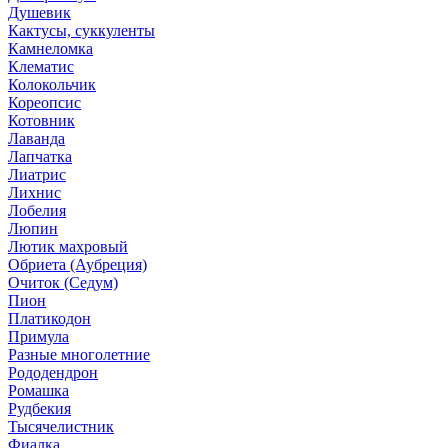
Душевик
Кактусы, суккуленты
Камнеломка
Клематис
Колокольчик
Кореопсис
Котовник
Лаванда
Лапчатка
Лиатрис
Лихнис
Лобелия
Люпин
Лютик махровый
Обриета (Аубреция)
Очиток (Седум)
Пион
Платикодон
Примула
Разные многолетние
Рододендрон
Ромашка
Рудбекия
Тысячелистник
Фиалка