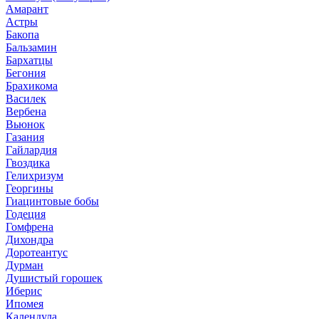
Амарант
Астры
Бакопа
Бальзамин
Бархатцы
Бегония
Брахикома
Василек
Вербена
Вьюнок
Газания
Гайлардия
Гвоздика
Гелихризум
Георгины
Гиацинтовые бобы
Годеция
Гомфрена
Дихондра
Доротеантус
Дурман
Душистый горошек
Иберис
Ипомея
Календула