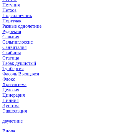
Петуния
Петхоа
Подсолнечник
Портулак
Разные однолетние
Рудбекия
Сальвия
Сальпиглоссис
Санвиталия
Скабиоза
Статица
Табак душистый
Тунбергия
Фасоль Вьющаяся
Флокс
Хризантема
Целозия
Цинерария
Цинния
Эустома
Эшшольция
двулетние
Виола