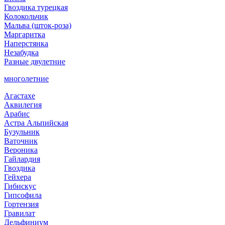
Гвоздика турецкая
Колокольчик
Мальва (шток-роза)
Маргаритка
Наперстянка
Незабудка
Разные двулетние
многолетние
Агастахе
Аквилегия
Арабис
Астра Альпийская
Бузульник
Ваточник
Вероника
Гайлардия
Гвоздика
Гейхера
Гибискус
Гипсофила
Гортензия
Гравилат
Дельфиниум