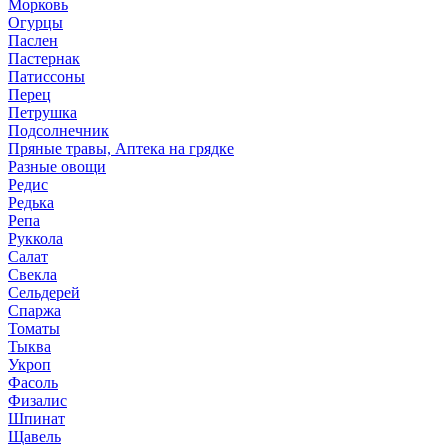
Морковь
Огурцы
Паслен
Пастернак
Патиссоны
Перец
Петрушка
Подсолнечник
Пряные травы, Аптека на грядке
Разные овощи
Редис
Редька
Репа
Руккола
Салат
Свекла
Сельдерей
Спаржа
Томаты
Тыква
Укроп
Фасоль
Физалис
Шпинат
Щавель