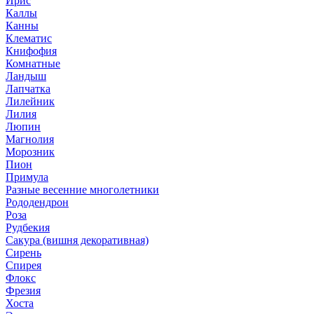
Ирис
Каллы
Канны
Клематис
Книфофия
Комнатные
Ландыш
Лапчатка
Лилейник
Лилия
Люпин
Магнолия
Морозник
Пион
Примула
Разные весенние многолетники
Рододендрон
Роза
Рудбекия
Сакура (вишня декоративная)
Сирень
Спирея
Флокс
Фрезия
Хоста