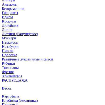
Аллиум
Анемоны
Безвременник
Гиацинты
Ирисы
Крокусы
Лилейник
Лилия
Лютики (Ранункулюс)
Мускари
Нарцисcы
Незабудки
Пионы
Пролеска
Различные луковичные и смеси
Рябчики
Тюльпаны
Фрезия
Хризантемы
РАСПРОДАЖА
Весна
Картофель
Клубника (земляника)
Плодовые