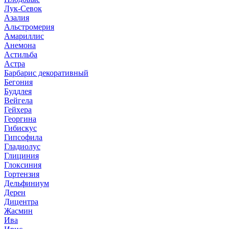
Лук-Севок
Азалия
Альстромерия
Амариллис
Анемона
Астильба
Астра
Барбарис декоративный
Бегония
Буддлея
Вейгела
Гейхера
Георгина
Гибискус
Гипсофила
Гладиолус
Глициния
Глоксиния
Гортензия
Дельфиниум
Дерен
Дицентра
Жасмин
Ива