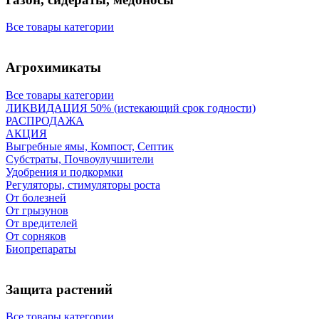
Все товары категории
Агрохимикаты
Все товары категории
ЛИКВИДАЦИЯ 50% (истекающий срок годности)
РАСПРОДАЖА
АКЦИЯ
Выгребные ямы, Компост, Септик
Субстраты, Почвоулучшители
Удобрения и подкормки
Регуляторы, стимуляторы роста
От болезней
От грызунов
От вредителей
От сорняков
Биопрепараты
Защита растений
Все товары категории