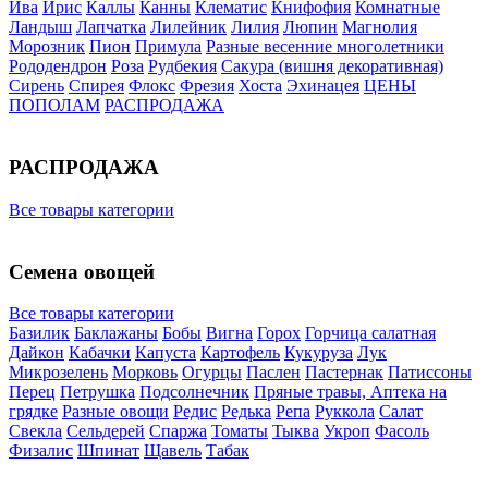
Ива
Ирис
Каллы
Канны
Клематис
Книфофия
Комнатные
Ландыш
Лапчатка
Лилейник
Лилия
Люпин
Магнолия
Морозник
Пион
Примула
Разные весенние многолетники
Рододендрон
Роза
Рудбекия
Сакура (вишня декоративная)
Сирень
Спирея
Флокс
Фрезия
Хоста
Эхинацея
ЦЕНЫ
ПОПОЛАМ
РАСПРОДАЖА
РАСПРОДАЖА
Все товары категории
Семена овощей
Все товары категории
Базилик
Баклажаны
Бобы
Вигна
Горох
Горчица салатная
Дайкон
Кабачки
Капуста
Картофель
Кукуруза
Лук
Микрозелень
Морковь
Огурцы
Паслен
Пастернак
Патиссоны
Перец
Петрушка
Подсолнечник
Пряные травы, Аптека на
грядке
Разные овощи
Редис
Редька
Репа
Руккола
Салат
Свекла
Сельдерей
Спаржа
Томаты
Тыква
Укроп
Фасоль
Физалис
Шпинат
Щавель
Табак