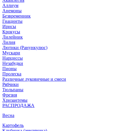
Аквилегия
Аллиум
Анемоны
Безвременник
Гиацинты
Ирисы
Крокусы
Лилейник
Лилия
Лютики (Ранункулюс)
Мускари
Нарцисcы
Незабудки
Пионы
Пролеска
Различные луковичные и смеси
Рябчики
Тюльпаны
Фрезия
Хризантемы
РАСПРОДАЖА
Весна
Картофель
Клубника (земляника)