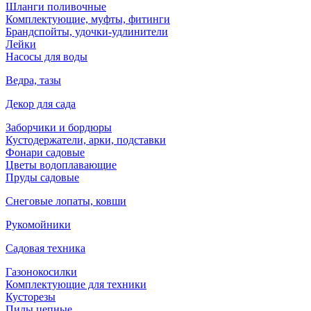
Шланги поливочные
Комплектующие, муфты, фитинги
Брандспойты, удочки-удлинители
Лейки
Насосы для воды
Ведра, тазы
Декор для сада
Заборчики и бордюры
Кустодержатели, арки, подставки
Фонари садовые
Цветы водоплавающие
Пруды садовые
Снеговые лопаты, ковши
Рукомойники
Садовая техника
Газонокосилки
Комплектующие для техники
Кусторезы
Пилы цепные