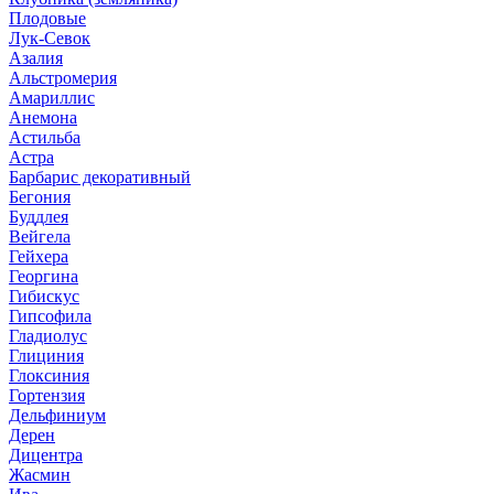
Плодовые
Лук-Севок
Азалия
Альстромерия
Амариллис
Анемона
Астильба
Астра
Барбарис декоративный
Бегония
Буддлея
Вейгела
Гейхера
Георгина
Гибискус
Гипсофила
Гладиолус
Глициния
Глоксиния
Гортензия
Дельфиниум
Дерен
Дицентра
Жасмин