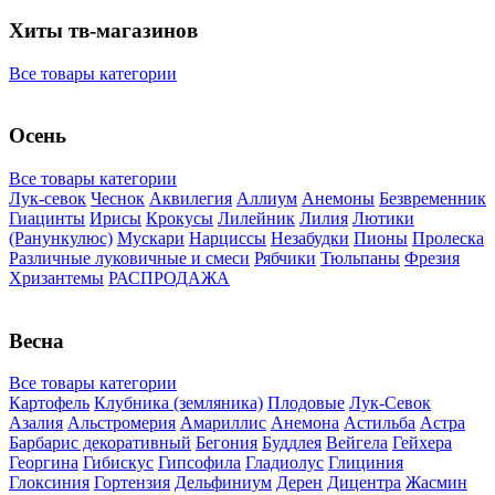
Хиты тв-магазинов
Все товары категории
Осень
Все товары категории
Лук-севок
Чеснок
Аквилегия
Аллиум
Анемоны
Безвременник
Гиацинты
Ирисы
Крокусы
Лилейник
Лилия
Лютики
(Ранункулюс)
Мускари
Нарцисcы
Незабудки
Пионы
Пролеска
Различные луковичные и смеси
Рябчики
Тюльпаны
Фрезия
Хризантемы
РАСПРОДАЖА
Весна
Все товары категории
Картофель
Клубника (земляника)
Плодовые
Лук-Севок
Азалия
Альстромерия
Амариллис
Анемона
Астильба
Астра
Барбарис декоративный
Бегония
Буддлея
Вейгела
Гейхера
Георгина
Гибискус
Гипсофила
Гладиолус
Глициния
Глоксиния
Гортензия
Дельфиниум
Дерен
Дицентра
Жасмин