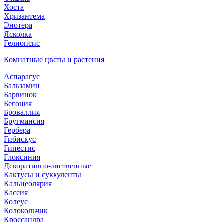
Хоста
Хризантема
Энотера
Ясколка
Гелиопсис
Комнатные цветы и растения
Аспарагус
Бальзамин
Барвинок
Бегония
Броваллия
Бругмансия
Гербера
Гибискус
Гипестис
Глоксиния
Декоративно-лиственные
Кактусы и суккуленты
Кальцеолярия
Кассия
Колеус
Колокольчик
Кроссандра