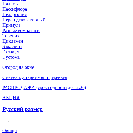
Пальмы
Пассифлора
Пеларгония
Перец декоративный
Примула
Разные комнатные
Торения
Цикламен
Эвкалипт
Экзакум
Эустома
Огород на окне
Семена кустарников и деревьев
РАСПРОДАЖА (срок годности до 12.26)
АКЦИЯ
Русский размер
Овощи