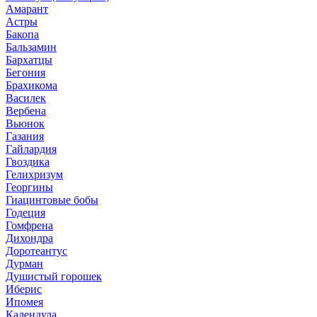
Амарант
Астры
Бакопа
Бальзамин
Бархатцы
Бегония
Брахикома
Василек
Вербена
Вьюнок
Газания
Гайлардия
Гвоздика
Гелихризум
Георгины
Гиацинтовые бобы
Годеция
Гомфрена
Дихондра
Доротеантус
Дурман
Душистый горошек
Иберис
Ипомея
Календула