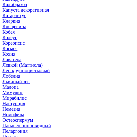
Калибрахоа
Капуста декоративная
Катарантус
Кларкия
Клещевина
Кобея
Колеус
Кореопсис
Космея
Кохия
Лаватера
Левкой (Маттиола)
Лен крупноцветковый
Лобелия
Львиный зев
Малопа
Мимулюс
Мирабилис
Настурция
Немезия
Немофила
Остеоспермум
Папавер пионовидный
Пеларгония
Пентас