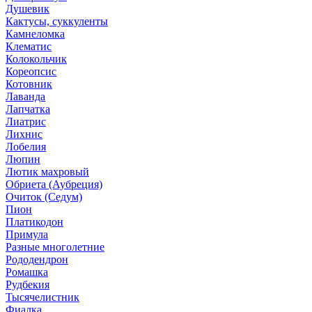
Душевик
Кактусы, суккуленты
Камнеломка
Клематис
Колокольчик
Кореопсис
Котовник
Лаванда
Лапчатка
Лиатрис
Лихнис
Лобелия
Люпин
Лютик махровый
Обриета (Аубреция)
Очиток (Седум)
Пион
Платикодон
Примула
Разные многолетние
Рододендрон
Ромашка
Рудбекия
Тысячелистник
Фиалка