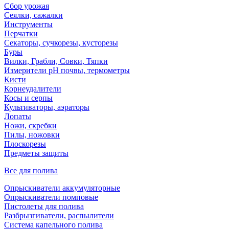
Сбор урожая
Сеялки, сажалки
Инструменты
Перчатки
Секаторы, сучкорезы, кусторезы
Буры
Вилки, Грабли, Совки, Тяпки
Измерители pH почвы, термометры
Кисти
Корнеудалители
Косы и серпы
Культиваторы, аэраторы
Лопаты
Ножи, скребки
Пилы, ножовки
Плоскорезы
Предметы защиты
Все для полива
Опрыскиватели аккумуляторные
Опрыскиватели помповые
Пистолеты для полива
Разбрызгиватели, распылители
Система капельного полива