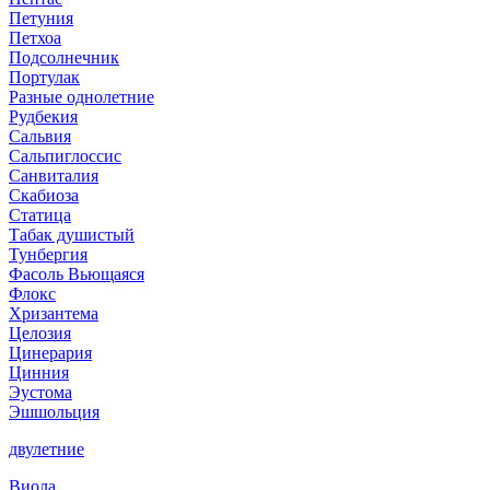
Петуния
Петхоа
Подсолнечник
Портулак
Разные однолетние
Рудбекия
Сальвия
Сальпиглоссис
Санвиталия
Скабиоза
Статица
Табак душистый
Тунбергия
Фасоль Вьющаяся
Флокс
Хризантема
Целозия
Цинерария
Цинния
Эустома
Эшшольция
двулетние
Виола