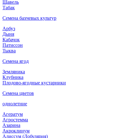
Щавель
Табак
Семена бахчевых культур
Арбуз
Дыня
Кабачок
Патиссон
Тыква
Семена ягод
Земляника
Клубника
Плодово-ягодные кустарники
Семена цветов
однолетние
Агератум
Агростемма
Азарина
Акроклинум
Алиссум (Лобулярия)