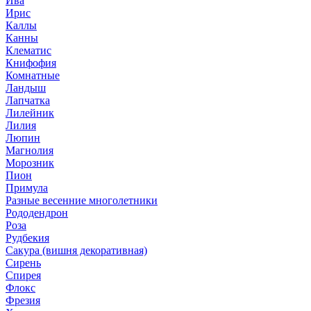
Ива
Ирис
Каллы
Канны
Клематис
Книфофия
Комнатные
Ландыш
Лапчатка
Лилейник
Лилия
Люпин
Магнолия
Морозник
Пион
Примула
Разные весенние многолетники
Рододендрон
Роза
Рудбекия
Сакура (вишня декоративная)
Сирень
Спирея
Флокс
Фрезия