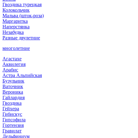
Гвоздика турецкая
Колокольчик
Мальва (шток-роза)
Маргаритка
Наперстянка
Незабудка
Разные двулетние
многолетние
Агастахе
Аквилегия
Арабис
Астра Альпийская
Бузульник
Ваточник
Вероника
Гайлардия
Гвоздика
Гейхера
Гибискус
Гипсофила
Гортензия
Гравилат
Дельфиниум