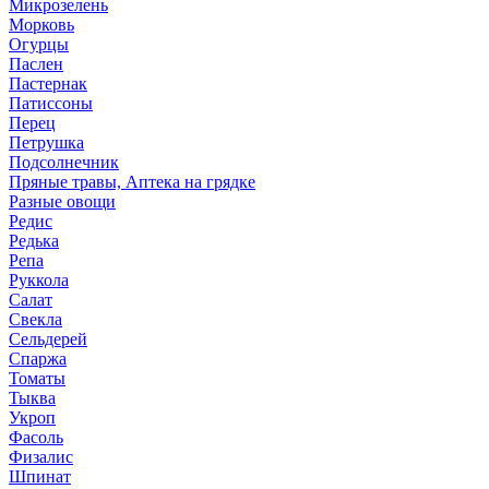
Микрозелень
Морковь
Огурцы
Паслен
Пастернак
Патиссоны
Перец
Петрушка
Подсолнечник
Пряные травы, Аптека на грядке
Разные овощи
Редис
Редька
Репа
Руккола
Салат
Свекла
Сельдерей
Спаржа
Томаты
Тыква
Укроп
Фасоль
Физалис
Шпинат