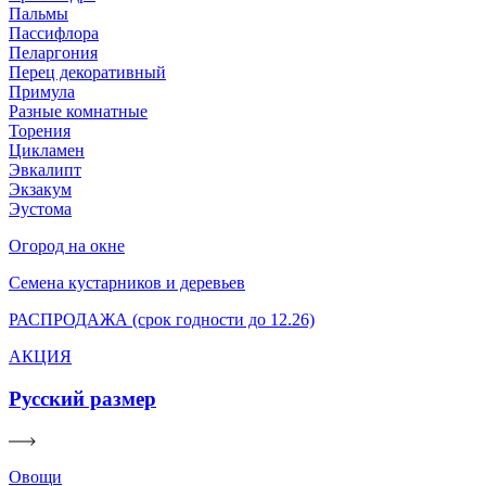
Пальмы
Пассифлора
Пеларгония
Перец декоративный
Примула
Разные комнатные
Торения
Цикламен
Эвкалипт
Экзакум
Эустома
Огород на окне
Семена кустарников и деревьев
РАСПРОДАЖА (срок годности до 12.26)
АКЦИЯ
Русский размер
Овощи