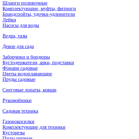
Шланги поливочные
Комплектующие, муфты, фитинги
Брандспойты, удочки-удлинители
Лейки
Насосы для воды
Ведра, тазы
Декор для сада
Заборчики и бордюры
Кустодержатели, арки, подставки
Фонари садовые
Цветы водоплавающие
Пруды садовые
Снеговые лопаты, ковши
Рукомойники
Садовая техника
Газонокосилки
Комплектующие для техники
Кусторезы
Пилы цепные