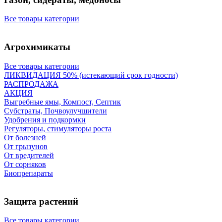
Все товары категории
Агрохимикаты
Все товары категории
ЛИКВИДАЦИЯ 50% (истекающий срок годности)
РАСПРОДАЖА
АКЦИЯ
Выгребные ямы, Компост, Септик
Субстраты, Почвоулучшители
Удобрения и подкормки
Регуляторы, стимуляторы роста
От болезней
От грызунов
От вредителей
От сорняков
Биопрепараты
Защита растений
Все товары категории