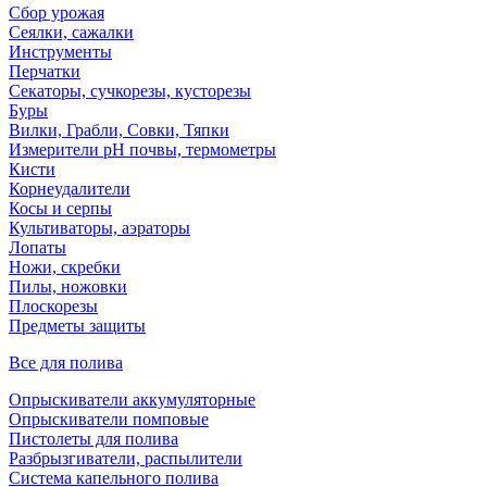
Сбор урожая
Сеялки, сажалки
Инструменты
Перчатки
Секаторы, сучкорезы, кусторезы
Буры
Вилки, Грабли, Совки, Тяпки
Измерители pH почвы, термометры
Кисти
Корнеудалители
Косы и серпы
Культиваторы, аэраторы
Лопаты
Ножи, скребки
Пилы, ножовки
Плоскорезы
Предметы защиты
Все для полива
Опрыскиватели аккумуляторные
Опрыскиватели помповые
Пистолеты для полива
Разбрызгиватели, распылители
Система капельного полива