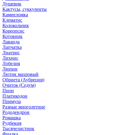
Душевик
Кактусы, суккуленты
Камнеломка
Клематис
Колокольчик
Кореопсис
Котовник
Лаванда
Лапчатка
Лиатрис
Лихнис
Лобелия
Люпин
Лютик махровый
Обриета (Аубреция)
Очиток (Седум)
Пион
Платикодон
Примула
Разные многолетние
Рододендрон
Ромашка
Рудбекия
Тысячелистник
Фиалка