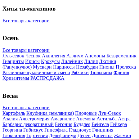
Хиты тв-магазинов
Все товары категории
Осень
Все товары категории
Лук-севок
Чеснок
Аквилегия
Аллиум
Анемоны
Безвременник
Гиацинты
Ирисы
Крокусы
Лилейник
Лилия
Лютики
(Ранункулюс)
Мускари
Нарцисcы
Незабудки
Пионы
Пролеска
Различные луковичные и смеси
Рябчики
Тюльпаны
Фрезия
Хризантемы
РАСПРОДАЖА
Весна
Все товары категории
Картофель
Клубника (земляника)
Плодовые
Лук-Севок
Азалия
Альстромерия
Амариллис
Анемона
Астильба
Астра
Барбарис декоративный
Бегония
Буддлея
Вейгела
Гейхера
Георгина
Гибискус
Гипсофила
Гладиолус
Глициния
Глоксиния
Гортензия
Дельфиниум
Дерен
Дицентра
Жасмин