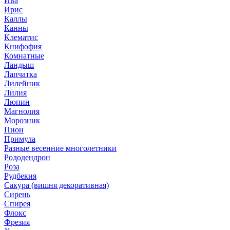
Ива
Ирис
Каллы
Канны
Клематис
Книфофия
Комнатные
Ландыш
Лапчатка
Лилейник
Лилия
Люпин
Магнолия
Морозник
Пион
Примула
Разные весенние многолетники
Рододендрон
Роза
Рудбекия
Сакура (вишня декоративная)
Сирень
Спирея
Флокс
Фрезия