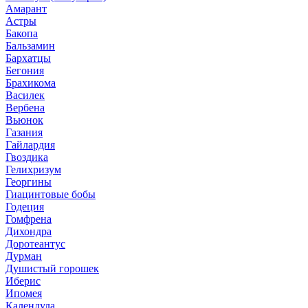
Амарант
Астры
Бакопа
Бальзамин
Бархатцы
Бегония
Брахикома
Василек
Вербена
Вьюнок
Газания
Гайлардия
Гвоздика
Гелихризум
Георгины
Гиацинтовые бобы
Годеция
Гомфрена
Дихондра
Доротеантус
Дурман
Душистый горошек
Иберис
Ипомея
Календула