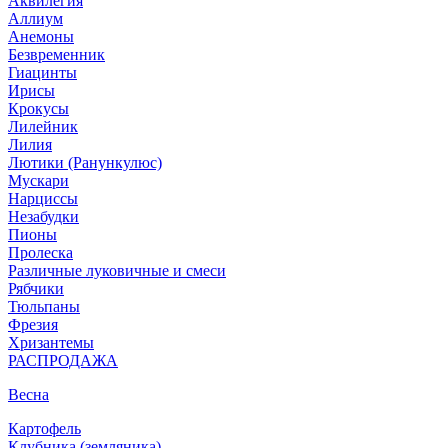
Аквилегия
Аллиум
Анемоны
Безвременник
Гиацинты
Ирисы
Крокусы
Лилейник
Лилия
Лютики (Ранункулюс)
Мускари
Нарцисcы
Незабудки
Пионы
Пролеска
Различные луковичные и смеси
Рябчики
Тюльпаны
Фрезия
Хризантемы
РАСПРОДАЖА
Весна
Картофель
Клубника (земляника)