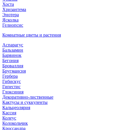
Хоста
Хризантема
Энотера
Ясколка
Гелиопсис
Комнатные цветы и растения
Аспарагус
Бальзамин
Барвинок
Бегония
Броваллия
Бругмансия
Гербера
Гибискус
Гипестис
Глоксиния
Декоративно-лиственные
Кактусы и суккуленты
Кальцеолярия
Кассия
Колеус
Колокольчик
Кроссандра