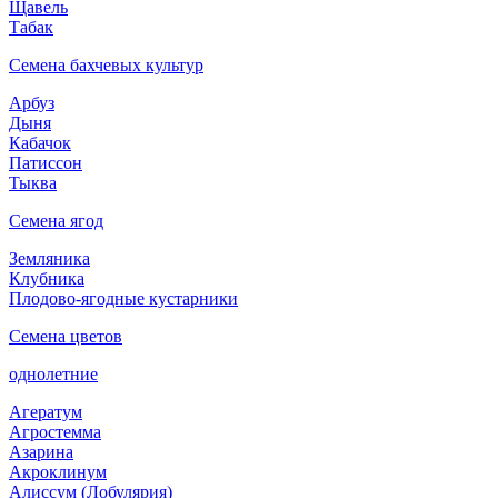
Щавель
Табак
Семена бахчевых культур
Арбуз
Дыня
Кабачок
Патиссон
Тыква
Семена ягод
Земляника
Клубника
Плодово-ягодные кустарники
Семена цветов
однолетние
Агератум
Агростемма
Азарина
Акроклинум
Алиссум (Лобулярия)