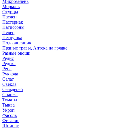
Микрозелень
Морковь
Огурцы
Паслен
Пастернак
Патиссоны
Перец
Петрушка
Подсолнечник
Пряные травы, Аптека на грядке
Разные овощи
Редис
Редька
Репа
Руккола
Салат
Свекла
Сельдерей
Спаржа
Томаты
Тыква
Укроп
Фасоль
Физалис
Шпинат