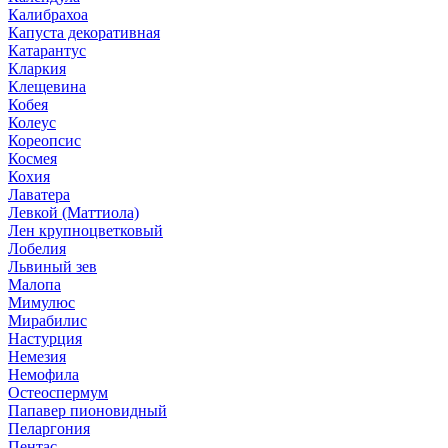
Калибрахоа
Капуста декоративная
Катарантус
Кларкия
Клещевина
Кобея
Колеус
Кореопсис
Космея
Кохия
Лаватера
Левкой (Маттиола)
Лен крупноцветковый
Лобелия
Львиный зев
Малопа
Мимулюс
Мирабилис
Настурция
Немезия
Немофила
Остеоспермум
Папавер пионовидный
Пеларгония
Пентас