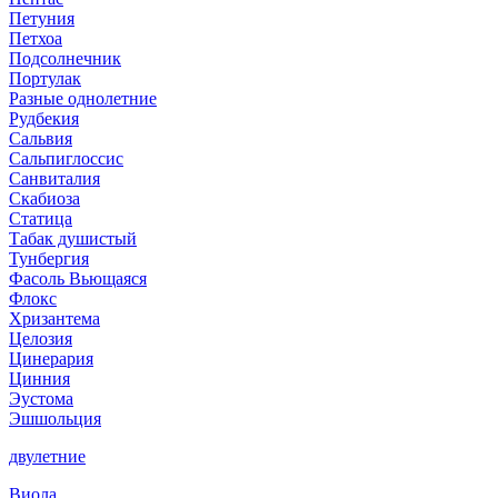
Петуния
Петхоа
Подсолнечник
Портулак
Разные однолетние
Рудбекия
Сальвия
Сальпиглоссис
Санвиталия
Скабиоза
Статица
Табак душистый
Тунбергия
Фасоль Вьющаяся
Флокс
Хризантема
Целозия
Цинерария
Цинния
Эустома
Эшшольция
двулетние
Виола