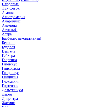
Плодовые
Лук-Севок
Азалия
Альстромерия
Амариллис
Анемона
Астильба
Астра
Барбарис декоративный
Бегония
Буддлея
Вейгела
Гейхера
Георгина
Гибискус
Гипсофила
Гладиолус
Глициния
Глоксиния
Гортензия
Дельфиниум
Дерен
Дицентра
Жасмин