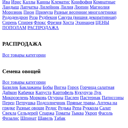
Ива
Ирис
Каллы
Канны
Клематис
Книфофия
Комнатные
Ландыш
Лапчатка
Лилейник
Лилия
Люпин
Магнолия
Морозник
Пион
Примула
Разные весенние многолетники
Рододендрон
Роза
Рудбекия
Сакура (вишня декоративная)
Сирень
Спирея
Флокс
Фрезия
Хоста
Эхинацея
ЦЕНЫ
ПОПОЛАМ
РАСПРОДАЖА
РАСПРОДАЖА
Все товары категории
Семена овощей
Все товары категории
Базилик
Баклажаны
Бобы
Вигна
Горох
Горчица салатная
Дайкон
Кабачки
Капуста
Картофель
Кукуруза
Лук
Микрозелень
Морковь
Огурцы
Паслен
Пастернак
Патиссоны
Перец
Петрушка
Подсолнечник
Пряные травы, Аптека на
грядке
Разные овощи
Редис
Редька
Репа
Руккола
Салат
Свекла
Сельдерей
Спаржа
Томаты
Тыква
Укроп
Фасоль
Физалис
Шпинат
Щавель
Табак