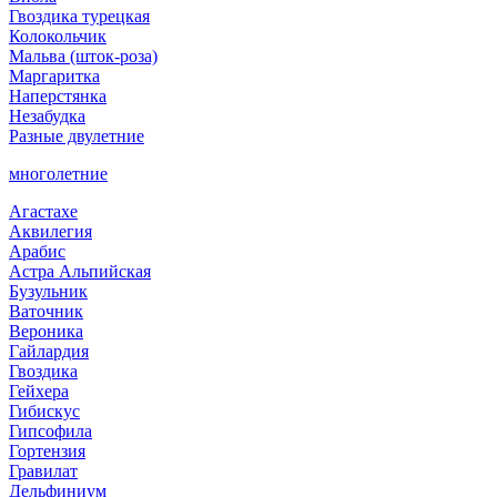
Гвоздика турецкая
Колокольчик
Мальва (шток-роза)
Маргаритка
Наперстянка
Незабудка
Разные двулетние
многолетние
Агастахе
Аквилегия
Арабис
Астра Альпийская
Бузульник
Ваточник
Вероника
Гайлардия
Гвоздика
Гейхера
Гибискус
Гипсофила
Гортензия
Гравилат
Дельфиниум