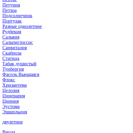
Петуния
Петхоа
Подсолнечник
Портулак
Разные однолетние
Рудбекия
Сальвия
Сальпиглоссис
Санвиталия
Скабиоза
Статица
Табак душистый
Тунбергия
Фасоль Вьющаяся
Флокс
Хризантема
Целозия
Цинерария
Цинния
Эустома
Эшшольция
двулетние
Виола