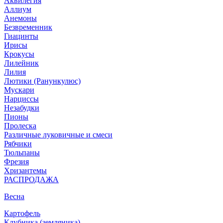
Аквилегия
Аллиум
Анемоны
Безвременник
Гиацинты
Ирисы
Крокусы
Лилейник
Лилия
Лютики (Ранункулюс)
Мускари
Нарцисcы
Незабудки
Пионы
Пролеска
Различные луковичные и смеси
Рябчики
Тюльпаны
Фрезия
Хризантемы
РАСПРОДАЖА
Весна
Картофель
Клубника (земляника)