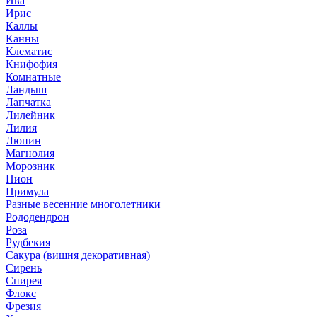
Ива
Ирис
Каллы
Канны
Клематис
Книфофия
Комнатные
Ландыш
Лапчатка
Лилейник
Лилия
Люпин
Магнолия
Морозник
Пион
Примула
Разные весенние многолетники
Рододендрон
Роза
Рудбекия
Сакура (вишня декоративная)
Сирень
Спирея
Флокс
Фрезия