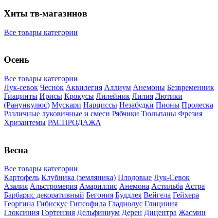
Хиты тв-магазинов
Все товары категории
Осень
Все товары категории
Лук-севок
Чеснок
Аквилегия
Аллиум
Анемоны
Безвременник
Гиацинты
Ирисы
Крокусы
Лилейник
Лилия
Лютики
(Ранункулюс)
Мускари
Нарцисcы
Незабудки
Пионы
Пролеска
Различные луковичные и смеси
Рябчики
Тюльпаны
Фрезия
Хризантемы
РАСПРОДАЖА
Весна
Все товары категории
Картофель
Клубника (земляника)
Плодовые
Лук-Севок
Азалия
Альстромерия
Амариллис
Анемона
Астильба
Астра
Барбарис декоративный
Бегония
Буддлея
Вейгела
Гейхера
Георгина
Гибискус
Гипсофила
Гладиолус
Глициния
Глоксиния
Гортензия
Дельфиниум
Дерен
Дицентра
Жасмин