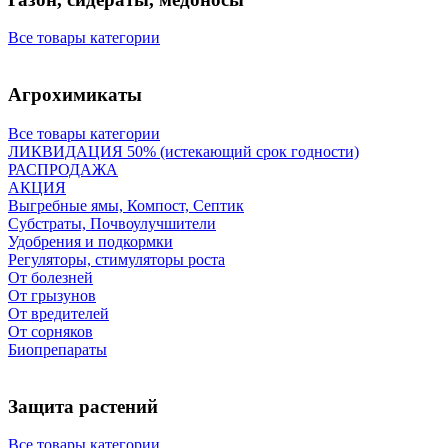
Все товары категории
Агрохимикаты
Все товары категории
ЛИКВИДАЦИЯ 50% (истекающий срок годности)
РАСПРОДАЖА
АКЦИЯ
Выгребные ямы, Компост, Септик
Субстраты, Почвоулучшители
Удобрения и подкормки
Регуляторы, стимуляторы роста
От болезней
От грызунов
От вредителей
От сорняков
Биопрепараты
Защита растений
Все товары категории