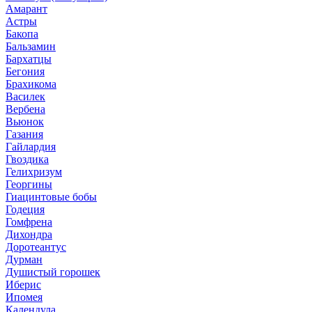
Амарант
Астры
Бакопа
Бальзамин
Бархатцы
Бегония
Брахикома
Василек
Вербена
Вьюнок
Газания
Гайлардия
Гвоздика
Гелихризум
Георгины
Гиацинтовые бобы
Годеция
Гомфрена
Дихондра
Доротеантус
Дурман
Душистый горошек
Иберис
Ипомея
Календула