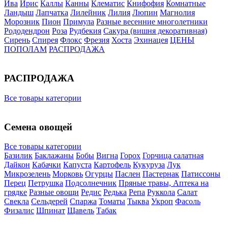
Ива
Ирис
Каллы
Канны
Клематис
Книфофия
Комнатные
Ландыш
Лапчатка
Лилейник
Лилия
Люпин
Магнолия
Морозник
Пион
Примула
Разные весенние многолетники
Рододендрон
Роза
Рудбекия
Сакура (вишня декоративная)
Сирень
Спирея
Флокс
Фрезия
Хоста
Эхинацея
ЦЕНЫ
ПОПОЛАМ
РАСПРОДАЖА
РАСПРОДАЖА
Все товары категории
Семена овощей
Все товары категории
Базилик
Баклажаны
Бобы
Вигна
Горох
Горчица салатная
Дайкон
Кабачки
Капуста
Картофель
Кукуруза
Лук
Микрозелень
Морковь
Огурцы
Паслен
Пастернак
Патиссоны
Перец
Петрушка
Подсолнечник
Пряные травы, Аптека на
грядке
Разные овощи
Редис
Редька
Репа
Руккола
Салат
Свекла
Сельдерей
Спаржа
Томаты
Тыква
Укроп
Фасоль
Физалис
Шпинат
Щавель
Табак