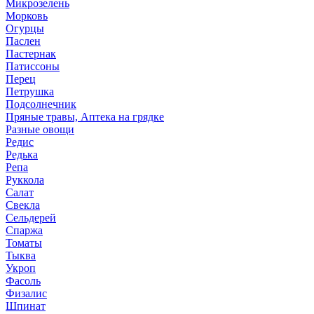
Микрозелень
Морковь
Огурцы
Паслен
Пастернак
Патиссоны
Перец
Петрушка
Подсолнечник
Пряные травы, Аптека на грядке
Разные овощи
Редис
Редька
Репа
Руккола
Салат
Свекла
Сельдерей
Спаржа
Томаты
Тыква
Укроп
Фасоль
Физалис
Шпинат