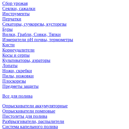
Сбор урожая
Сеялки, сажалки
Инструменты
Перчатки
Секаторы, сучкорезы, кусторезы
Буры
Вилки, Грабли, Совки, Тяпки
Измерители pH почвы, термометры
Кисти
Корнеудалители
Косы и серпы
Культиваторы, аэраторы
Лопаты
Ножи, скребки
Пилы, ножовки
Плоскорезы
Предметы защиты
Все для полива
Опрыскиватели аккумуляторные
Опрыскиватели помповые
Пистолеты для полива
Разбрызгиватели, распылители
Система капельного полива