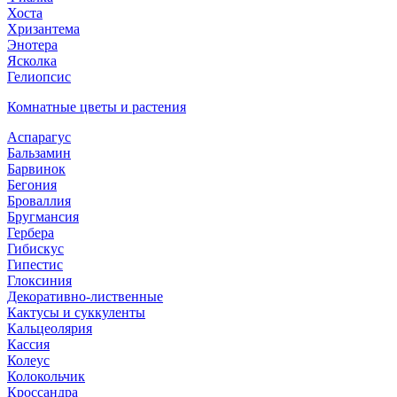
Хоста
Хризантема
Энотера
Ясколка
Гелиопсис
Комнатные цветы и растения
Аспарагус
Бальзамин
Барвинок
Бегония
Броваллия
Бругмансия
Гербера
Гибискус
Гипестис
Глоксиния
Декоративно-лиственные
Кактусы и суккуленты
Кальцеолярия
Кассия
Колеус
Колокольчик
Кроссандра