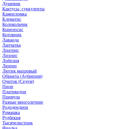
Душевик
Кактусы, суккуленты
Камнеломка
Клематис
Колокольчик
Кореопсис
Котовник
Лаванда
Лапчатка
Лиатрис
Лихнис
Лобелия
Люпин
Лютик махровый
Обриета (Аубреция)
Очиток (Седум)
Пион
Платикодон
Примула
Разные многолетние
Рододендрон
Ромашка
Рудбекия
Тысячелистник
Фиалка