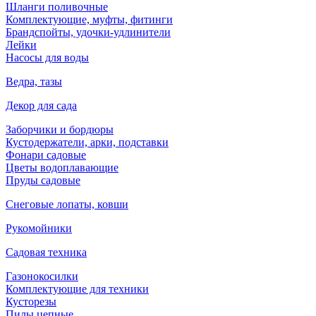
Шланги поливочные
Комплектующие, муфты, фитинги
Брандспойты, удочки-удлинители
Лейки
Насосы для воды
Ведра, тазы
Декор для сада
Заборчики и бордюры
Кустодержатели, арки, подставки
Фонари садовые
Цветы водоплавающие
Пруды садовые
Снеговые лопаты, ковши
Рукомойники
Садовая техника
Газонокосилки
Комплектующие для техники
Кусторезы
Пилы цепные