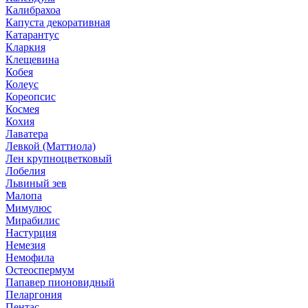
Калибрахоа
Капуста декоративная
Катарантус
Кларкия
Клещевина
Кобея
Колеус
Кореопсис
Космея
Кохия
Лаватера
Левкой (Маттиола)
Лен крупноцветковый
Лобелия
Львиный зев
Малопа
Мимулюс
Мирабилис
Настурция
Немезия
Немофила
Остеоспермум
Папавер пионовидный
Пеларгония
Пентас