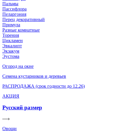
Пальмы
Пассифлора
Пеларгония
Перец декоративный
Примула
Разные комнатные
Торения
Цикламен
Эвкалипт
Экзакум
Эустома
Огород на окне
Семена кустарников и деревьев
РАСПРОДАЖА (срок годности до 12.26)
АКЦИЯ
Русский размер
Овощи