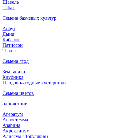
Щавель
Табак
Семена бахчевых культур
Арбуз
Дыня
Кабачок
Патиссон
Тыква
Семена ягод
Земляника
Клубника
Плодово-ягодные кустарники
Семена цветов
однолетние
Агератум
Агростемма
Азарина
Акроклинум
Алиссум (Лобулярия)