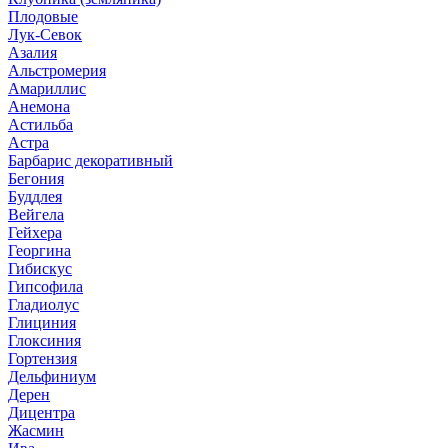
Плодовые
Лук-Севок
Азалия
Альстромерия
Амариллис
Анемона
Астильба
Астра
Барбарис декоративный
Бегония
Буддлея
Вейгела
Гейхера
Георгина
Гибискус
Гипсофила
Гладиолус
Глициния
Глоксиния
Гортензия
Дельфиниум
Дерен
Дицентра
Жасмин