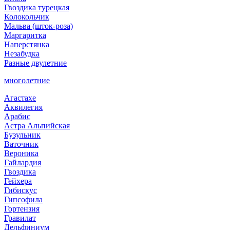
Гвоздика турецкая
Колокольчик
Мальва (шток-роза)
Маргаритка
Наперстянка
Незабудка
Разные двулетние
многолетние
Агастахе
Аквилегия
Арабис
Астра Альпийская
Бузульник
Ваточник
Вероника
Гайлардия
Гвоздика
Гейхера
Гибискус
Гипсофила
Гортензия
Гравилат
Дельфиниум