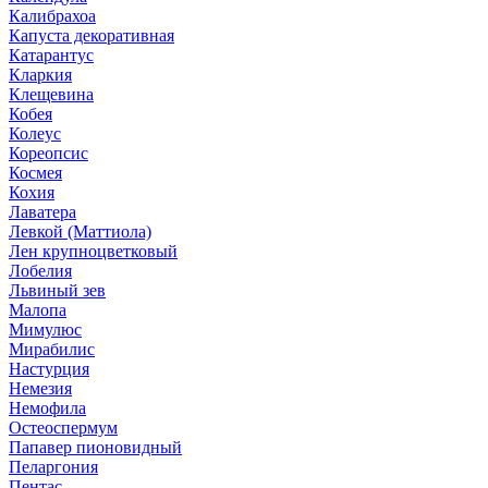
Калибрахоа
Капуста декоративная
Катарантус
Кларкия
Клещевина
Кобея
Колеус
Кореопсис
Космея
Кохия
Лаватера
Левкой (Маттиола)
Лен крупноцветковый
Лобелия
Львиный зев
Малопа
Мимулюс
Мирабилис
Настурция
Немезия
Немофила
Остеоспермум
Папавер пионовидный
Пеларгония
Пентас