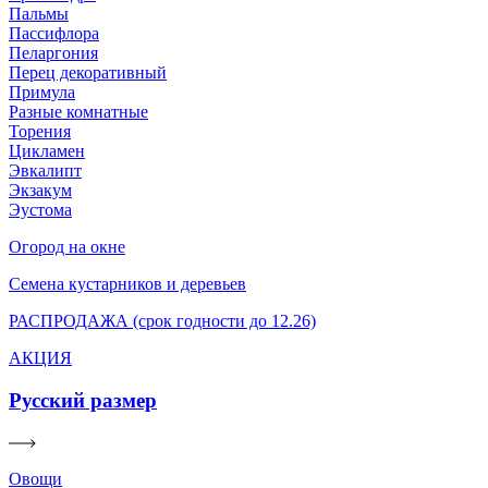
Пальмы
Пассифлора
Пеларгония
Перец декоративный
Примула
Разные комнатные
Торения
Цикламен
Эвкалипт
Экзакум
Эустома
Огород на окне
Семена кустарников и деревьев
РАСПРОДАЖА (срок годности до 12.26)
АКЦИЯ
Русский размер
Овощи