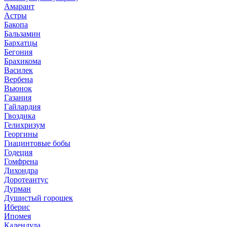
Амарант
Астры
Бакопа
Бальзамин
Бархатцы
Бегония
Брахикома
Василек
Вербена
Вьюнок
Газания
Гайлардия
Гвоздика
Гелихризум
Георгины
Гиацинтовые бобы
Годеция
Гомфрена
Дихондра
Доротеантус
Дурман
Душистый горошек
Иберис
Ипомея
Календула