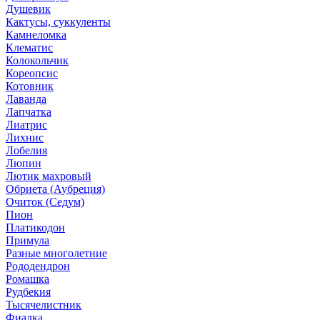
Душевик
Кактусы, суккуленты
Камнеломка
Клематис
Колокольчик
Кореопсис
Котовник
Лаванда
Лапчатка
Лиатрис
Лихнис
Лобелия
Люпин
Лютик махровый
Обриета (Аубреция)
Очиток (Седум)
Пион
Платикодон
Примула
Разные многолетние
Рододендрон
Ромашка
Рудбекия
Тысячелистник
Фиалка