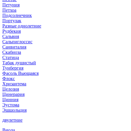
Петуния
Петхоа
Подсолнечник
Портулак
Разные однолетние
Рудбекия
Сальвия
Сальпиглоссис
Санвиталия
Скабиоза
Статица
Табак душистый
Тунбергия
Фасоль Вьющаяся
Флокс
Хризантема
Целозия
Цинерария
Цинния
Эустома
Эшшольция
двулетние
Виола