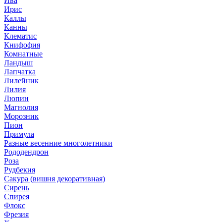
Ива
Ирис
Каллы
Канны
Клематис
Книфофия
Комнатные
Ландыш
Лапчатка
Лилейник
Лилия
Люпин
Магнолия
Морозник
Пион
Примула
Разные весенние многолетники
Рододендрон
Роза
Рудбекия
Сакура (вишня декоративная)
Сирень
Спирея
Флокс
Фрезия