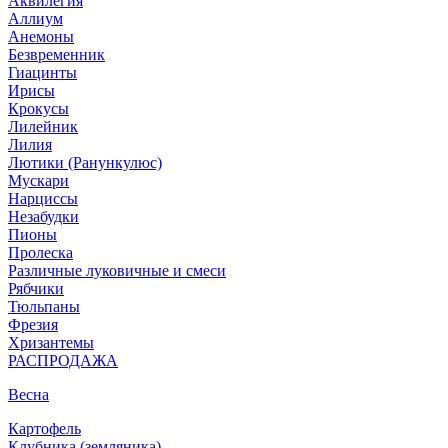
Аквилегия
Аллиум
Анемоны
Безвременник
Гиацинты
Ирисы
Крокусы
Лилейник
Лилия
Лютики (Ранункулюс)
Мускари
Нарцисcы
Незабудки
Пионы
Пролеска
Различные луковичные и смеси
Рябчики
Тюльпаны
Фрезия
Хризантемы
РАСПРОДАЖА
Весна
Картофель
Клубника (земляника)