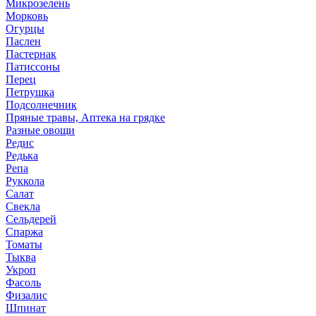
Микрозелень
Морковь
Огурцы
Паслен
Пастернак
Патиссоны
Перец
Петрушка
Подсолнечник
Пряные травы, Аптека на грядке
Разные овощи
Редис
Редька
Репа
Руккола
Салат
Свекла
Сельдерей
Спаржа
Томаты
Тыква
Укроп
Фасоль
Физалис
Шпинат