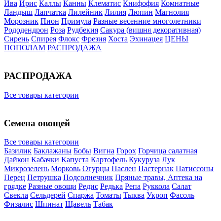
Ива
Ирис
Каллы
Канны
Клематис
Книфофия
Комнатные
Ландыш
Лапчатка
Лилейник
Лилия
Люпин
Магнолия
Морозник
Пион
Примула
Разные весенние многолетники
Рододендрон
Роза
Рудбекия
Сакура (вишня декоративная)
Сирень
Спирея
Флокс
Фрезия
Хоста
Эхинацея
ЦЕНЫ
ПОПОЛАМ
РАСПРОДАЖА
РАСПРОДАЖА
Все товары категории
Семена овощей
Все товары категории
Базилик
Баклажаны
Бобы
Вигна
Горох
Горчица салатная
Дайкон
Кабачки
Капуста
Картофель
Кукуруза
Лук
Микрозелень
Морковь
Огурцы
Паслен
Пастернак
Патиссоны
Перец
Петрушка
Подсолнечник
Пряные травы, Аптека на
грядке
Разные овощи
Редис
Редька
Репа
Руккола
Салат
Свекла
Сельдерей
Спаржа
Томаты
Тыква
Укроп
Фасоль
Физалис
Шпинат
Щавель
Табак