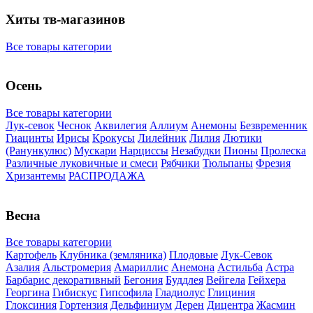
Хиты тв-магазинов
Все товары категории
Осень
Все товары категории
Лук-севок
Чеснок
Аквилегия
Аллиум
Анемоны
Безвременник
Гиацинты
Ирисы
Крокусы
Лилейник
Лилия
Лютики
(Ранункулюс)
Мускари
Нарцисcы
Незабудки
Пионы
Пролеска
Различные луковичные и смеси
Рябчики
Тюльпаны
Фрезия
Хризантемы
РАСПРОДАЖА
Весна
Все товары категории
Картофель
Клубника (земляника)
Плодовые
Лук-Севок
Азалия
Альстромерия
Амариллис
Анемона
Астильба
Астра
Барбарис декоративный
Бегония
Буддлея
Вейгела
Гейхера
Георгина
Гибискус
Гипсофила
Гладиолус
Глициния
Глоксиния
Гортензия
Дельфиниум
Дерен
Дицентра
Жасмин