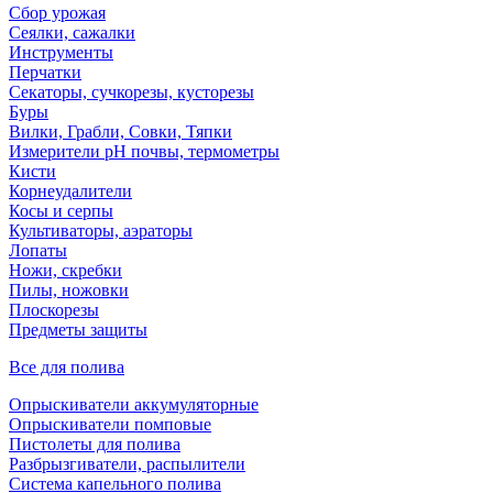
Сбор урожая
Сеялки, сажалки
Инструменты
Перчатки
Секаторы, сучкорезы, кусторезы
Буры
Вилки, Грабли, Совки, Тяпки
Измерители pH почвы, термометры
Кисти
Корнеудалители
Косы и серпы
Культиваторы, аэраторы
Лопаты
Ножи, скребки
Пилы, ножовки
Плоскорезы
Предметы защиты
Все для полива
Опрыскиватели аккумуляторные
Опрыскиватели помповые
Пистолеты для полива
Разбрызгиватели, распылители
Система капельного полива