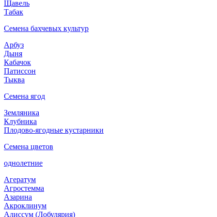
Щавель
Табак
Семена бахчевых культур
Арбуз
Дыня
Кабачок
Патиссон
Тыква
Семена ягод
Земляника
Клубника
Плодово-ягодные кустарники
Семена цветов
однолетние
Агератум
Агростемма
Азарина
Акроклинум
Алиссум (Лобулярия)