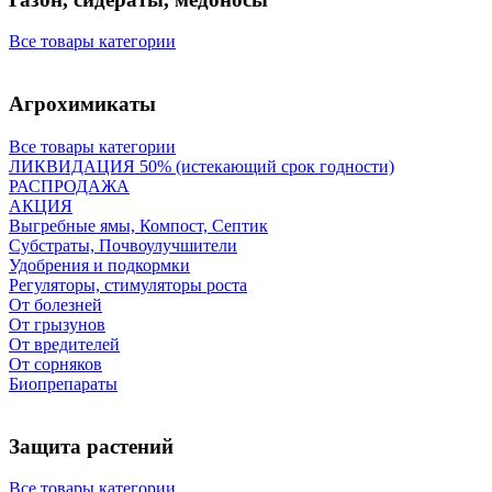
Все товары категории
Агрохимикаты
Все товары категории
ЛИКВИДАЦИЯ 50% (истекающий срок годности)
РАСПРОДАЖА
АКЦИЯ
Выгребные ямы, Компост, Септик
Субстраты, Почвоулучшители
Удобрения и подкормки
Регуляторы, стимуляторы роста
От болезней
От грызунов
От вредителей
От сорняков
Биопрепараты
Защита растений
Все товары категории