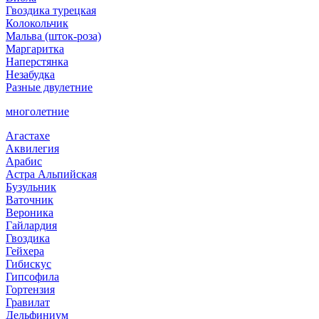
Гвоздика турецкая
Колокольчик
Мальва (шток-роза)
Маргаритка
Наперстянка
Незабудка
Разные двулетние
многолетние
Агастахе
Аквилегия
Арабис
Астра Альпийская
Бузульник
Ваточник
Вероника
Гайлардия
Гвоздика
Гейхера
Гибискус
Гипсофила
Гортензия
Гравилат
Дельфиниум