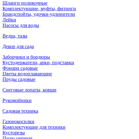
Шланги поливочные
Комплектующие, муфты, фитинги
Брандспойты, удочки-удлинители
Лейки
Насосы для воды
Ведра, тазы
Декор для сада
Заборчики и бордюры
Кустодержатели, арки, подставки
Фонари садовые
Цветы водоплавающие
Пруды садовые
Снеговые лопаты, ковши
Рукомойники
Садовая техника
Газонокосилки
Комплектующие для техники
Кусторезы
Пилы цепные