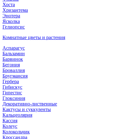
Хоста
Хризантема
Энотера
Ясколка
Гелиопсис
Комнатные цветы и растения
Аспарагус
Бальзамин
Барвинок
Бегония
Броваллия
Бругмансия
Гербера
Гибискус
Гипестис
Глоксиния
Декоративно-лиственные
Кактусы и суккуленты
Кальцеолярия
Кассия
Колеус
Колокольчик
Кроссандра