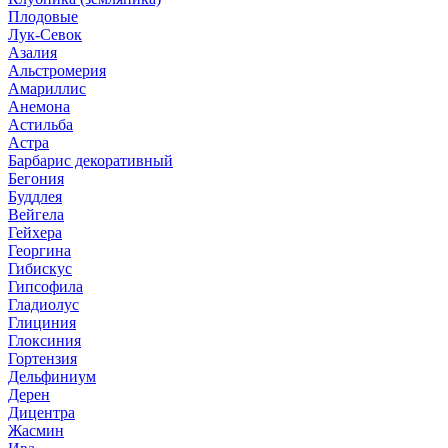
Плодовые
Лук-Севок
Азалия
Альстромерия
Амариллис
Анемона
Астильба
Астра
Барбарис декоративный
Бегония
Буддлея
Вейгела
Гейхера
Георгина
Гибискус
Гипсофила
Гладиолус
Глициния
Глоксиния
Гортензия
Дельфиниум
Дерен
Дицентра
Жасмин