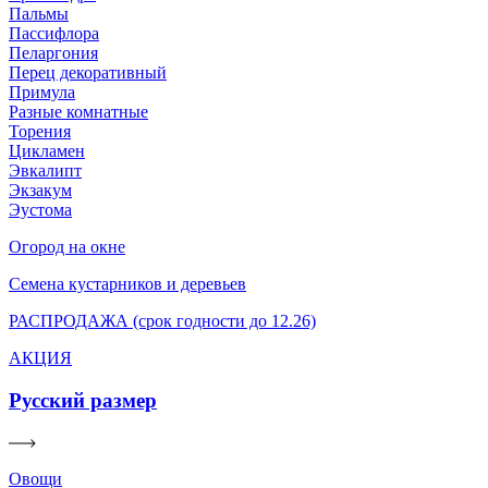
Пальмы
Пассифлора
Пеларгония
Перец декоративный
Примула
Разные комнатные
Торения
Цикламен
Эвкалипт
Экзакум
Эустома
Огород на окне
Семена кустарников и деревьев
РАСПРОДАЖА (срок годности до 12.26)
АКЦИЯ
Русский размер
Овощи