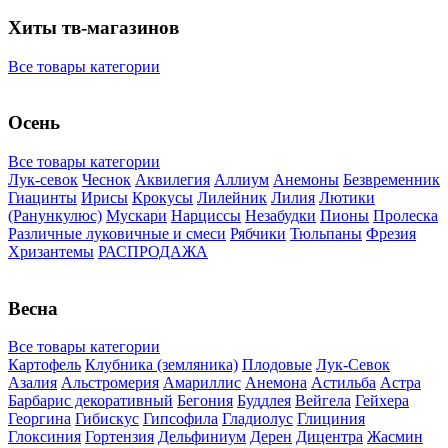
Хиты тв-магазинов
Все товары категории
Осень
Все товары категории
Лук-севок
Чеснок
Аквилегия
Аллиум
Анемоны
Безвременник
Гиацинты
Ирисы
Крокусы
Лилейник
Лилия
Лютики
(Ранункулюс)
Мускари
Нарцисcы
Незабудки
Пионы
Пролеска
Различные луковичные и смеси
Рябчики
Тюльпаны
Фрезия
Хризантемы
РАСПРОДАЖА
Весна
Все товары категории
Картофель
Клубника (земляника)
Плодовые
Лук-Севок
Азалия
Альстромерия
Амариллис
Анемона
Астильба
Астра
Барбарис декоративный
Бегония
Буддлея
Вейгела
Гейхера
Георгина
Гибискус
Гипсофила
Гладиолус
Глициния
Глоксиния
Гортензия
Дельфиниум
Дерен
Дицентра
Жасмин