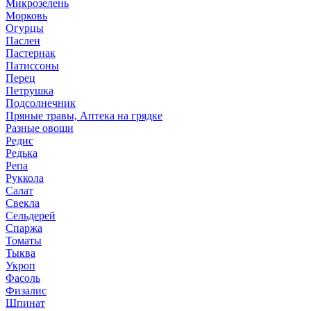
Микрозелень
Морковь
Огурцы
Паслен
Пастернак
Патиссоны
Перец
Петрушка
Подсолнечник
Пряные травы, Аптека на грядке
Разные овощи
Редис
Редька
Репа
Руккола
Салат
Свекла
Сельдерей
Спаржа
Томаты
Тыква
Укроп
Фасоль
Физалис
Шпинат