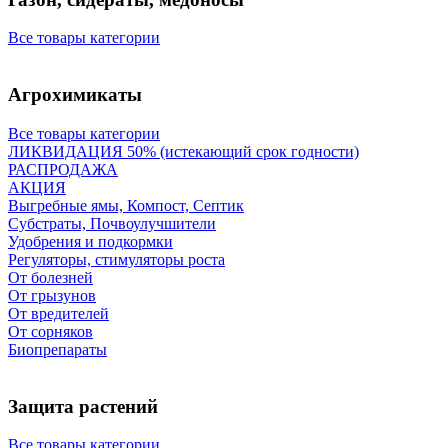
Все товары категории
Агрохимикаты
Все товары категории
ЛИКВИДАЦИЯ 50% (истекающий срок годности)
РАСПРОДАЖА
АКЦИЯ
Выгребные ямы, Компост, Септик
Субстраты, Почвоулучшители
Удобрения и подкормки
Регуляторы, стимуляторы роста
От болезней
От грызунов
От вредителей
От сорняков
Биопрепараты
Защита растений
Все товары категории