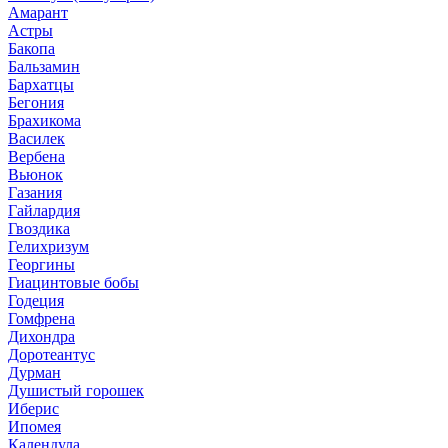
Амарант
Астры
Бакопа
Бальзамин
Бархатцы
Бегония
Брахикома
Василек
Вербена
Вьюнок
Газания
Гайлардия
Гвоздика
Гелихризум
Георгины
Гиацинтовые бобы
Годеция
Гомфрена
Дихондра
Доротеантус
Дурман
Душистый горошек
Иберис
Ипомея
Календула