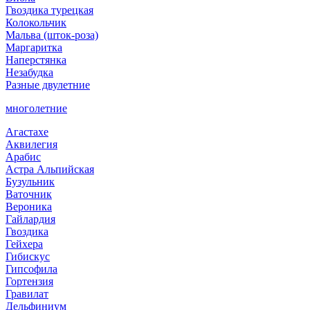
Гвоздика турецкая
Колокольчик
Мальва (шток-роза)
Маргаритка
Наперстянка
Незабудка
Разные двулетние
многолетние
Агастахе
Аквилегия
Арабис
Астра Альпийская
Бузульник
Ваточник
Вероника
Гайлардия
Гвоздика
Гейхера
Гибискус
Гипсофила
Гортензия
Гравилат
Дельфиниум