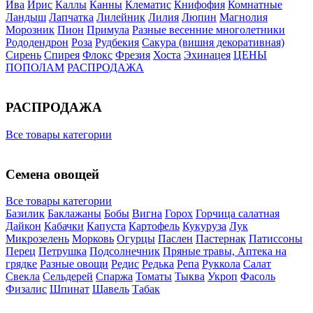
Ива
Ирис
Каллы
Канны
Клематис
Книфофия
Комнатные
Ландыш
Лапчатка
Лилейник
Лилия
Люпин
Магнолия
Морозник
Пион
Примула
Разные весенние многолетники
Рододендрон
Роза
Рудбекия
Сакура (вишня декоративная)
Сирень
Спирея
Флокс
Фрезия
Хоста
Эхинацея
ЦЕНЫ
ПОПОЛАМ
РАСПРОДАЖА
РАСПРОДАЖА
Все товары категории
Семена овощей
Все товары категории
Базилик
Баклажаны
Бобы
Вигна
Горох
Горчица салатная
Дайкон
Кабачки
Капуста
Картофель
Кукуруза
Лук
Микрозелень
Морковь
Огурцы
Паслен
Пастернак
Патиссоны
Перец
Петрушка
Подсолнечник
Пряные травы, Аптека на
грядке
Разные овощи
Редис
Редька
Репа
Руккола
Салат
Свекла
Сельдерей
Спаржа
Томаты
Тыква
Укроп
Фасоль
Физалис
Шпинат
Щавель
Табак