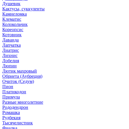
Душевик
Кактусы, суккуленты
Камнеломка
Клематис
Колокольчик
Кореопсис
Котовник
Лаванда
Лапчатка
Лиатрис
Лихнис
Лобелия
Люпин
Лютик махровый
Обриета (Аубреция)
Очиток (Седум)
Пион
Платикодон
Примула
Разные многолетние
Рододендрон
Ромашка
Рудбекия
Тысячелистник
Фиалка