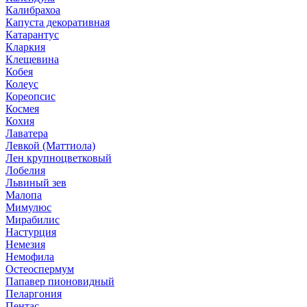
Калибрахоа
Капуста декоративная
Катарантус
Кларкия
Клещевина
Кобея
Колеус
Кореопсис
Космея
Кохия
Лаватера
Левкой (Маттиола)
Лен крупноцветковый
Лобелия
Львиный зев
Малопа
Мимулюс
Мирабилис
Настурция
Немезия
Немофила
Остеоспермум
Папавер пионовидный
Пеларгония
Пентас