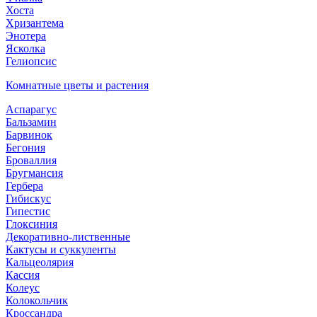
Хоста
Хризантема
Энотера
Ясколка
Гелиопсис
Комнатные цветы и растения
Аспарагус
Бальзамин
Барвинок
Бегония
Броваллия
Бругмансия
Гербера
Гибискус
Гипестис
Глоксиния
Декоративно-лиственные
Кактусы и суккуленты
Кальцеолярия
Кассия
Колеус
Колокольчик
Кроссандра