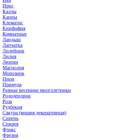
Ива
Ирис
Каллы
Канны
Клематис
Книфофия
Комнатные
Ландыш
Лапчатка
Лилейник
Лилия
Люпин
Магнолия
Морозник
Пион
Примула
Разные весенние многолетники
Рододендрон
Роза
Рудбекия
Сакура (вишня декоративная)
Сирень
Спирея
Флокс
Фрезия