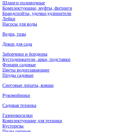
Шланги поливочные
Комплектующие, муфты, фитинги
Брандспойты, удочки-удлинители
Лейки
Насосы для воды
Ведра, тазы
Декор для сада
Заборчики и бордюры
Кустодержатели, арки, подставки
Фонари садовые
Цветы водоплавающие
Пруды садовые
Снеговые лопаты, ковши
Рукомойники
Садовая техника
Газонокосилки
Комплектующие для техники
Кусторезы
Пилы цепные