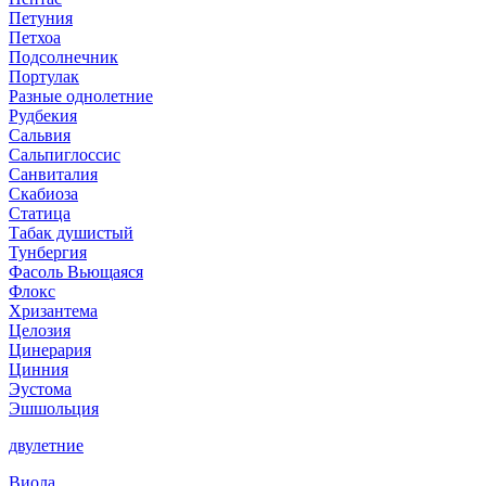
Петуния
Петхоа
Подсолнечник
Портулак
Разные однолетние
Рудбекия
Сальвия
Сальпиглоссис
Санвиталия
Скабиоза
Статица
Табак душистый
Тунбергия
Фасоль Вьющаяся
Флокс
Хризантема
Целозия
Цинерария
Цинния
Эустома
Эшшольция
двулетние
Виола