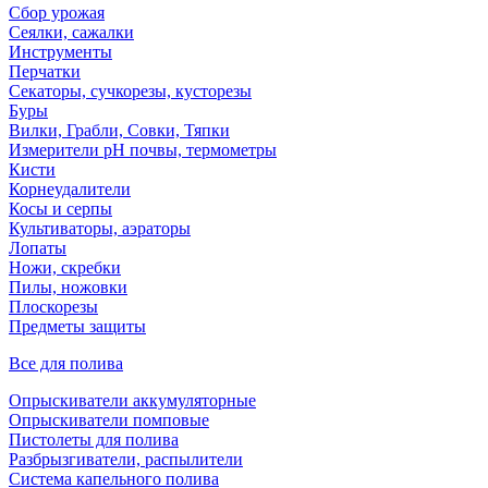
Сбор урожая
Сеялки, сажалки
Инструменты
Перчатки
Секаторы, сучкорезы, кусторезы
Буры
Вилки, Грабли, Совки, Тяпки
Измерители pH почвы, термометры
Кисти
Корнеудалители
Косы и серпы
Культиваторы, аэраторы
Лопаты
Ножи, скребки
Пилы, ножовки
Плоскорезы
Предметы защиты
Все для полива
Опрыскиватели аккумуляторные
Опрыскиватели помповые
Пистолеты для полива
Разбрызгиватели, распылители
Система капельного полива