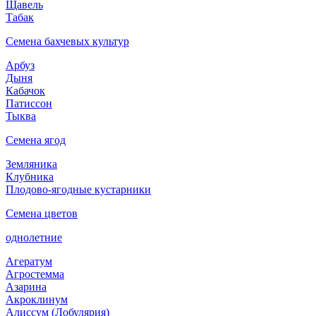
Щавель
Табак
Семена бахчевых культур
Арбуз
Дыня
Кабачок
Патиссон
Тыква
Семена ягод
Земляника
Клубника
Плодово-ягодные кустарники
Семена цветов
однолетние
Агератум
Агростемма
Азарина
Акроклинум
Алиссум (Лобулярия)