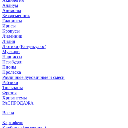
Аквилегия
Аллиум
Анемоны
Безвременник
Гиацинты
Ирисы
Крокусы
Лилейник
Лилия
Лютики (Ранункулюс)
Мускари
Нарцисcы
Незабудки
Пионы
Пролеска
Различные луковичные и смеси
Рябчики
Тюльпаны
Фрезия
Хризантемы
РАСПРОДАЖА
Весна
Картофель
Клубника (земляника)