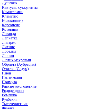
Душевик
Кактусы, суккуленты
Камнеломка
Клематис
Колокольчик
Кореопсис
Котовник
Лаванда
Лапчатка
Лиатрис
Лихнис
Лобелия
Люпин
Лютик махровый
Обриета (Аубреция)
Очиток (Седум)
Пион
Платикодон
Примула
Разные многолетние
Рододендрон
Ромашка
Рудбекия
Тысячелистник
Фиалка