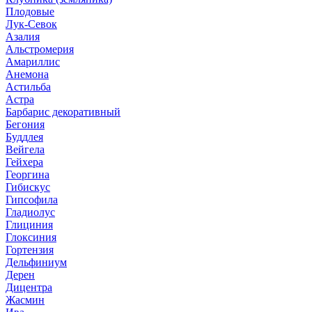
Плодовые
Лук-Севок
Азалия
Альстромерия
Амариллис
Анемона
Астильба
Астра
Барбарис декоративный
Бегония
Буддлея
Вейгела
Гейхера
Георгина
Гибискус
Гипсофила
Гладиолус
Глициния
Глоксиния
Гортензия
Дельфиниум
Дерен
Дицентра
Жасмин