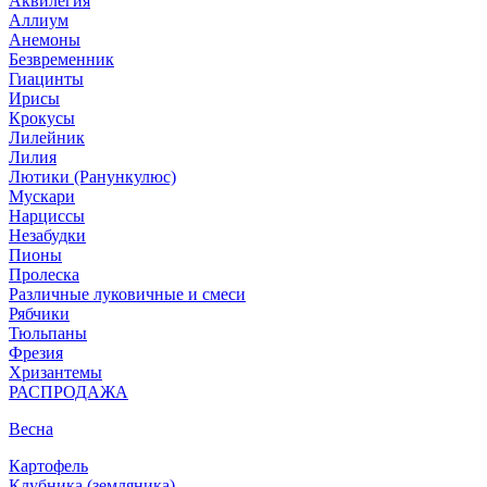
Аквилегия
Аллиум
Анемоны
Безвременник
Гиацинты
Ирисы
Крокусы
Лилейник
Лилия
Лютики (Ранункулюс)
Мускари
Нарцисcы
Незабудки
Пионы
Пролеска
Различные луковичные и смеси
Рябчики
Тюльпаны
Фрезия
Хризантемы
РАСПРОДАЖА
Весна
Картофель
Клубника (земляника)