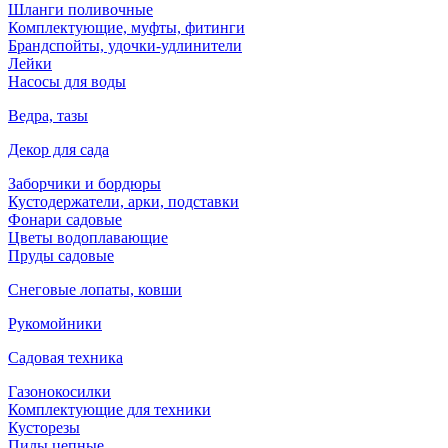
Шланги поливочные
Комплектующие, муфты, фитинги
Брандспойты, удочки-удлинители
Лейки
Насосы для воды
Ведра, тазы
Декор для сада
Заборчики и бордюры
Кустодержатели, арки, подставки
Фонари садовые
Цветы водоплавающие
Пруды садовые
Снеговые лопаты, ковши
Рукомойники
Садовая техника
Газонокосилки
Комплектующие для техники
Кусторезы
Пилы цепные