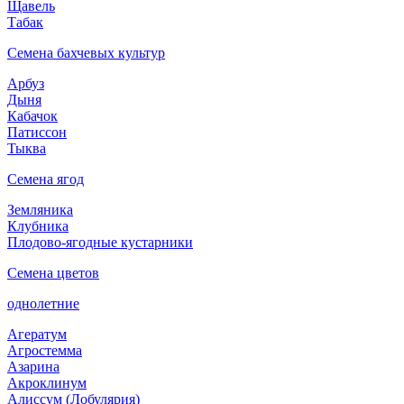
Щавель
Табак
Семена бахчевых культур
Арбуз
Дыня
Кабачок
Патиссон
Тыква
Семена ягод
Земляника
Клубника
Плодово-ягодные кустарники
Семена цветов
однолетние
Агератум
Агростемма
Азарина
Акроклинум
Алиссум (Лобулярия)