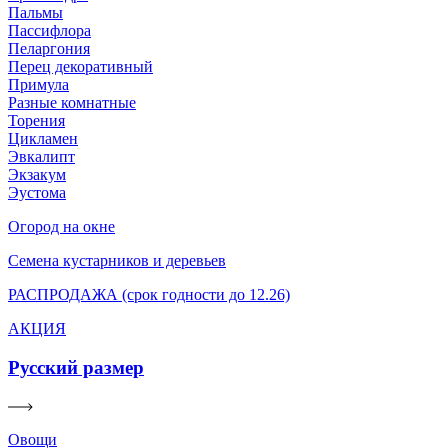
Пальмы
Пассифлора
Пеларгония
Перец декоративный
Примула
Разные комнатные
Торения
Цикламен
Эвкалипт
Экзакум
Эустома
Огород на окне
Семена кустарников и деревьев
РАСПРОДАЖА (срок годности до 12.26)
АКЦИЯ
Русский размер
Овощи