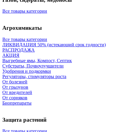
Все товары категории
Агрохимикаты
Все товары категории
ЛИКВИДАЦИЯ 50% (истекающий срок годности)
РАСПРОДАЖА
АКЦИЯ
Выгребные ямы, Компост, Септик
Субстраты, Почвоулучшители
Удобрения и подкормки
Регуляторы, стимуляторы роста
От болезней
От грызунов
От вредителей
От сорняков
Биопрепараты
Защита растений
Все товары категории