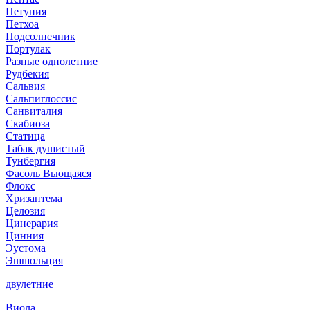
Петуния
Петхоа
Подсолнечник
Портулак
Разные однолетние
Рудбекия
Сальвия
Сальпиглоссис
Санвиталия
Скабиоза
Статица
Табак душистый
Тунбергия
Фасоль Вьющаяся
Флокс
Хризантема
Целозия
Цинерария
Цинния
Эустома
Эшшольция
двулетние
Виола