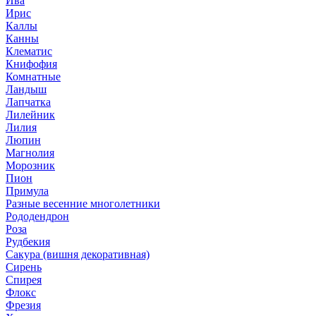
Ива
Ирис
Каллы
Канны
Клематис
Книфофия
Комнатные
Ландыш
Лапчатка
Лилейник
Лилия
Люпин
Магнолия
Морозник
Пион
Примула
Разные весенние многолетники
Рододендрон
Роза
Рудбекия
Сакура (вишня декоративная)
Сирень
Спирея
Флокс
Фрезия