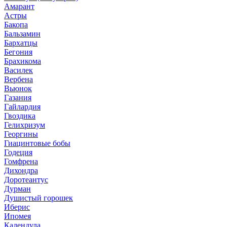
Амарант
Астры
Бакопа
Бальзамин
Бархатцы
Бегония
Брахикома
Василек
Вербена
Вьюнок
Газания
Гайлардия
Гвоздика
Гелихризум
Георгины
Гиацинтовые бобы
Годеция
Гомфрена
Дихондра
Доротеантус
Дурман
Душистый горошек
Иберис
Ипомея
Календула