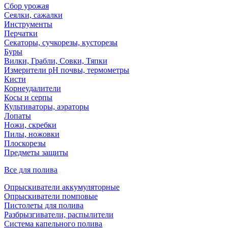
Сбор урожая
Сеялки, сажалки
Инструменты
Перчатки
Секаторы, сучкорезы, кусторезы
Буры
Вилки, Грабли, Совки, Тяпки
Измерители pH почвы, термометры
Кисти
Корнеудалители
Косы и серпы
Культиваторы, аэраторы
Лопаты
Ножи, скребки
Пилы, ножовки
Плоскорезы
Предметы защиты
Все для полива
Опрыскиватели аккумуляторные
Опрыскиватели помповые
Пистолеты для полива
Разбрызгиватели, распылители
Система капельного полива