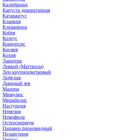
Калибрахоа
Капуста декоративная
Катарантус
Кларкия
Клещевина
Кобея
Колеус
Кореопсис
Космея
Кохия
Лаватера
Левкой (Маттиола)
Лен крупноцветковый
Лобелия
Львиный зев
Малопа
Мимулюс
Мирабилис
Настурция
Немезия
Немофила
Остеоспермум
Папавер пионовидный
Пеларгония
Пентас