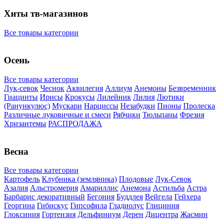
Хиты тв-магазинов
Все товары категории
Осень
Все товары категории
Лук-севок
Чеснок
Аквилегия
Аллиум
Анемоны
Безвременник
Гиацинты
Ирисы
Крокусы
Лилейник
Лилия
Лютики
(Ранункулюс)
Мускари
Нарцисcы
Незабудки
Пионы
Пролеска
Различные луковичные и смеси
Рябчики
Тюльпаны
Фрезия
Хризантемы
РАСПРОДАЖА
Весна
Все товары категории
Картофель
Клубника (земляника)
Плодовые
Лук-Севок
Азалия
Альстромерия
Амариллис
Анемона
Астильба
Астра
Барбарис декоративный
Бегония
Буддлея
Вейгела
Гейхера
Георгина
Гибискус
Гипсофила
Гладиолус
Глициния
Глоксиния
Гортензия
Дельфиниум
Дерен
Дицентра
Жасмин