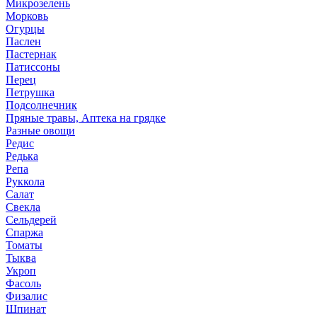
Микрозелень
Морковь
Огурцы
Паслен
Пастернак
Патиссоны
Перец
Петрушка
Подсолнечник
Пряные травы, Аптека на грядке
Разные овощи
Редис
Редька
Репа
Руккола
Салат
Свекла
Сельдерей
Спаржа
Томаты
Тыква
Укроп
Фасоль
Физалис
Шпинат