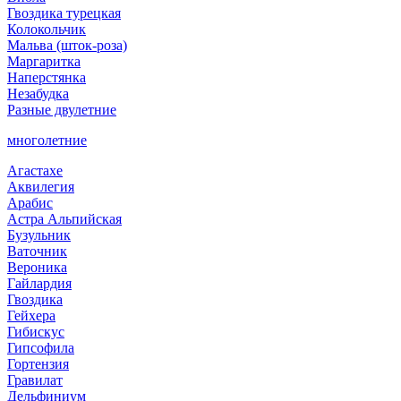
Гвоздика турецкая
Колокольчик
Мальва (шток-роза)
Маргаритка
Наперстянка
Незабудка
Разные двулетние
многолетние
Агастахе
Аквилегия
Арабис
Астра Альпийская
Бузульник
Ваточник
Вероника
Гайлардия
Гвоздика
Гейхера
Гибискус
Гипсофила
Гортензия
Гравилат
Дельфиниум