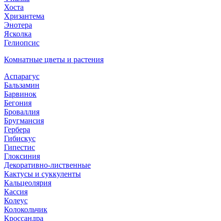
Хоста
Хризантема
Энотера
Ясколка
Гелиопсис
Комнатные цветы и растения
Аспарагус
Бальзамин
Барвинок
Бегония
Броваллия
Бругмансия
Гербера
Гибискус
Гипестис
Глоксиния
Декоративно-лиственные
Кактусы и суккуленты
Кальцеолярия
Кассия
Колеус
Колокольчик
Кроссандра