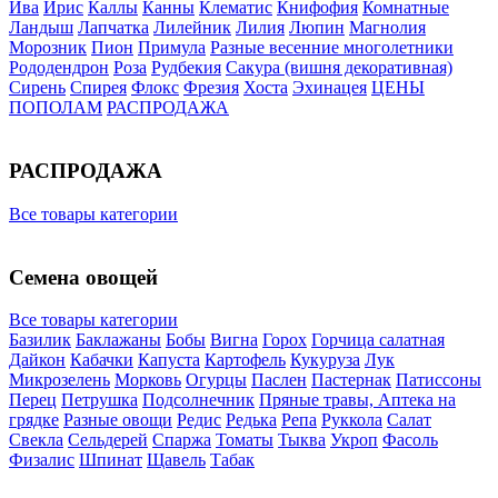
Ива
Ирис
Каллы
Канны
Клематис
Книфофия
Комнатные
Ландыш
Лапчатка
Лилейник
Лилия
Люпин
Магнолия
Морозник
Пион
Примула
Разные весенние многолетники
Рододендрон
Роза
Рудбекия
Сакура (вишня декоративная)
Сирень
Спирея
Флокс
Фрезия
Хоста
Эхинацея
ЦЕНЫ
ПОПОЛАМ
РАСПРОДАЖА
РАСПРОДАЖА
Все товары категории
Семена овощей
Все товары категории
Базилик
Баклажаны
Бобы
Вигна
Горох
Горчица салатная
Дайкон
Кабачки
Капуста
Картофель
Кукуруза
Лук
Микрозелень
Морковь
Огурцы
Паслен
Пастернак
Патиссоны
Перец
Петрушка
Подсолнечник
Пряные травы, Аптека на
грядке
Разные овощи
Редис
Редька
Репа
Руккола
Салат
Свекла
Сельдерей
Спаржа
Томаты
Тыква
Укроп
Фасоль
Физалис
Шпинат
Щавель
Табак