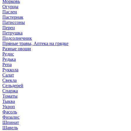
Морковь
Огурцы
Паслен
Пастернак
Патиссоны
Перец
Петрушка
Подсолнечник
Пряные травы, Аптека на грядке
Разные овощи
Редис
Редька
Репа
Руккола
Салат
Свекла
Сельдерей
Спаржа
Томаты
Тыква
Укроп
Фасоль
Физалис
Шпинат
Щавель