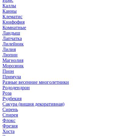
Ирис
Каллы
Канны
Клематис
Книфофия
Комнатные
Ландыш
Лапчатка
Лилейник
Лилия
Люпин
Магнолия
Морозник
Пион
Примула
Разные весенние многолетники
Рододендрон
Роза
Рудбекия
Сакура (вишня декоративная)
Сирень
Спирея
Флокс
Фрезия
Хоста