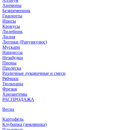
Аллиум
Анемоны
Безвременник
Гиацинты
Ирисы
Крокусы
Лилейник
Лилия
Лютики (Ранункулюс)
Мускари
Нарцисcы
Незабудки
Пионы
Пролеска
Различные луковичные и смеси
Рябчики
Тюльпаны
Фрезия
Хризантемы
РАСПРОДАЖА
Весна
Картофель
Клубника (земляника)
Плодовые