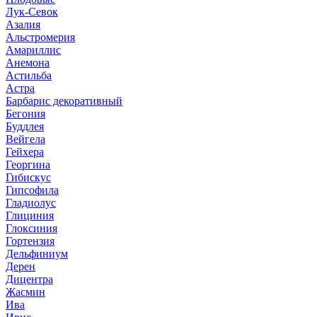
Лук-Севок
Азалия
Альстромерия
Амариллис
Анемона
Астильба
Астра
Барбарис декоративный
Бегония
Буддлея
Вейгела
Гейхера
Георгина
Гибискус
Гипсофила
Гладиолус
Глициния
Глоксиния
Гортензия
Дельфиниум
Дерен
Дицентра
Жасмин
Ива