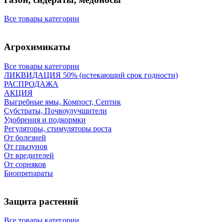
Все товары категории
Агрохимикаты
Все товары категории
ЛИКВИДАЦИЯ 50% (истекающий срок годности)
РАСПРОДАЖА
АКЦИЯ
Выгребные ямы, Компост, Септик
Субстраты, Почвоулучшители
Удобрения и подкормки
Регуляторы, стимуляторы роста
От болезней
От грызунов
От вредителей
От сорняков
Биопрепараты
Защита растений
Все товары категории