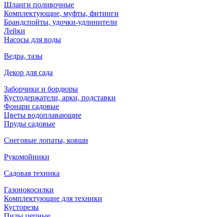
Шланги поливочные
Комплектующие, муфты, фитинги
Брандспойты, удочки-удлинители
Лейки
Насосы для воды
Ведра, тазы
Декор для сада
Заборчики и бордюры
Кустодержатели, арки, подставки
Фонари садовые
Цветы водоплавающие
Пруды садовые
Снеговые лопаты, ковши
Рукомойники
Садовая техника
Газонокосилки
Комплектующие для техники
Кусторезы
Пилы цепные