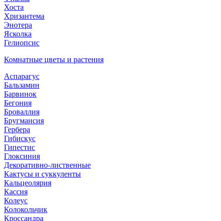
Хоста
Хризантема
Энотера
Ясколка
Гелиопсис
Комнатные цветы и растения
Аспарагус
Бальзамин
Барвинок
Бегония
Броваллия
Бругмансия
Гербера
Гибискус
Гипестис
Глоксиния
Декоративно-лиственные
Кактусы и суккуленты
Кальцеолярия
Кассия
Колеус
Колокольчик
Кроссандра