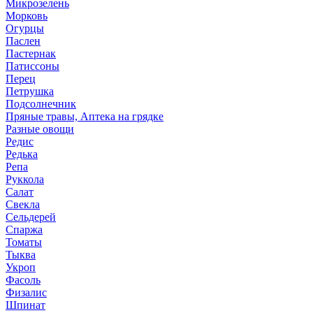
Микрозелень
Морковь
Огурцы
Паслен
Пастернак
Патиссоны
Перец
Петрушка
Подсолнечник
Пряные травы, Аптека на грядке
Разные овощи
Редис
Редька
Репа
Руккола
Салат
Свекла
Сельдерей
Спаржа
Томаты
Тыква
Укроп
Фасоль
Физалис
Шпинат