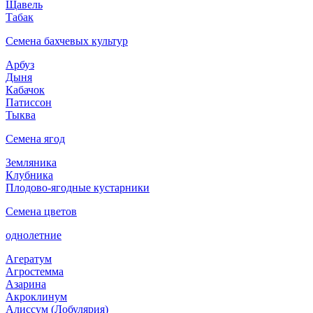
Щавель
Табак
Семена бахчевых культур
Арбуз
Дыня
Кабачок
Патиссон
Тыква
Семена ягод
Земляника
Клубника
Плодово-ягодные кустарники
Семена цветов
однолетние
Агератум
Агростемма
Азарина
Акроклинум
Алиссум (Лобулярия)