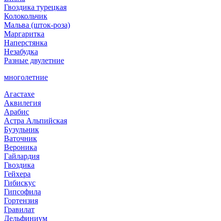
Гвоздика турецкая
Колокольчик
Мальва (шток-роза)
Маргаритка
Наперстянка
Незабудка
Разные двулетние
многолетние
Агастахе
Аквилегия
Арабис
Астра Альпийская
Бузульник
Ваточник
Вероника
Гайлардия
Гвоздика
Гейхера
Гибискус
Гипсофила
Гортензия
Гравилат
Дельфиниум