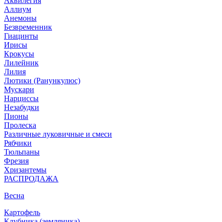
Аквилегия
Аллиум
Анемоны
Безвременник
Гиацинты
Ирисы
Крокусы
Лилейник
Лилия
Лютики (Ранункулюс)
Мускари
Нарцисcы
Незабудки
Пионы
Пролеска
Различные луковичные и смеси
Рябчики
Тюльпаны
Фрезия
Хризантемы
РАСПРОДАЖА
Весна
Картофель
Клубника (земляника)