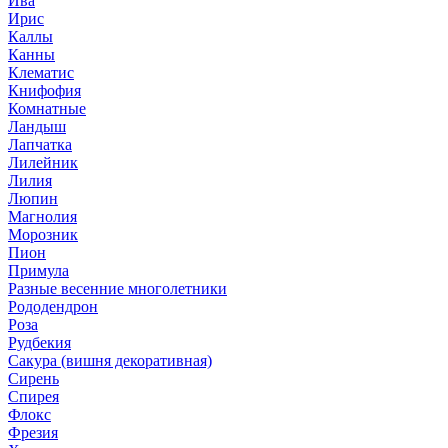
Ива
Ирис
Каллы
Канны
Клематис
Книфофия
Комнатные
Ландыш
Лапчатка
Лилейник
Лилия
Люпин
Магнолия
Морозник
Пион
Примула
Разные весенние многолетники
Рододендрон
Роза
Рудбекия
Сакура (вишня декоративная)
Сирень
Спирея
Флокс
Фрезия