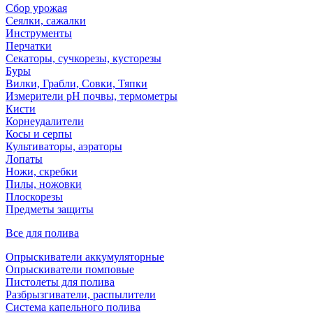
Сбор урожая
Сеялки, сажалки
Инструменты
Перчатки
Секаторы, сучкорезы, кусторезы
Буры
Вилки, Грабли, Совки, Тяпки
Измерители pH почвы, термометры
Кисти
Корнеудалители
Косы и серпы
Культиваторы, аэраторы
Лопаты
Ножи, скребки
Пилы, ножовки
Плоскорезы
Предметы защиты
Все для полива
Опрыскиватели аккумуляторные
Опрыскиватели помповые
Пистолеты для полива
Разбрызгиватели, распылители
Система капельного полива