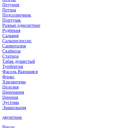
Петуния
Петхоа
Подсолнечник
Портулак
Разные однолетние
Рудбекия
Сальвия
Сальпиглоссис
Санвиталия
Скабиоза
Статица
Табак душистый
Тунбергия
Фасоль Вьющаяся
Флокс
Хризантема
Целозия
Цинерария
Цинния
Эустома
Эшшольция
двулетние
Виола