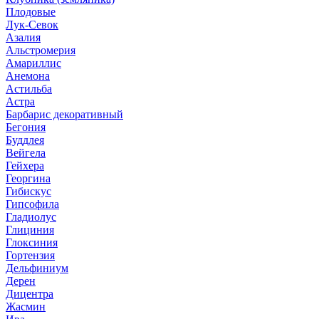
Плодовые
Лук-Севок
Азалия
Альстромерия
Амариллис
Анемона
Астильба
Астра
Барбарис декоративный
Бегония
Буддлея
Вейгела
Гейхера
Георгина
Гибискус
Гипсофила
Гладиолус
Глициния
Глоксиния
Гортензия
Дельфиниум
Дерен
Дицентра
Жасмин