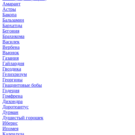
Амарант
Астры
Бакопа
Бальзамин
Бархатцы
Бегония
Брахикома
Василек
Вербена
Вьюнок
Газания
Гайлардия
Гвоздика
Гелихризум
Георгины
Гиацинтовые бобы
Годеция
Гомфрена
Дихондра
Доротеантус
Дурман
Душистый горошек
Иберис
Ипомея
Календула