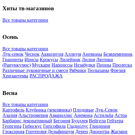
Хиты тв-магазинов
Все товары категории
Осень
Все товары категории
Лук-севок
Чеснок
Аквилегия
Аллиум
Анемоны
Безвременник
Гиацинты
Ирисы
Крокусы
Лилейник
Лилия
Лютики
(Ранункулюс)
Мускари
Нарцисcы
Незабудки
Пионы
Пролеска
Различные луковичные и смеси
Рябчики
Тюльпаны
Фрезия
Хризантемы
РАСПРОДАЖА
Весна
Все товары категории
Картофель
Клубника (земляника)
Плодовые
Лук-Севок
Азалия
Альстромерия
Амариллис
Анемона
Астильба
Астра
Барбарис декоративный
Бегония
Буддлея
Вейгела
Гейхера
Георгина
Гибискус
Гипсофила
Гладиолус
Глициния
Глоксиния
Гортензия
Дельфиниум
Дерен
Дицентра
Жасмин