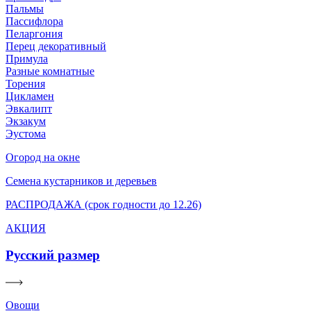
Пальмы
Пассифлора
Пеларгония
Перец декоративный
Примула
Разные комнатные
Торения
Цикламен
Эвкалипт
Экзакум
Эустома
Огород на окне
Семена кустарников и деревьев
РАСПРОДАЖА (срок годности до 12.26)
АКЦИЯ
Русский размер
Овощи