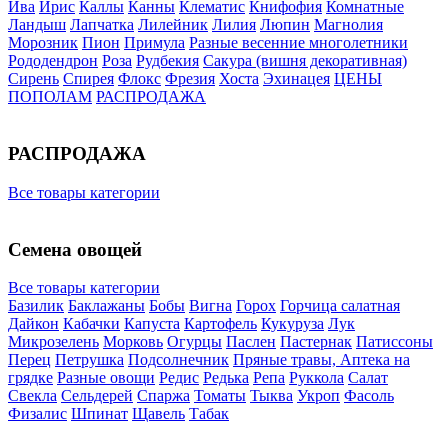
Ива
Ирис
Каллы
Канны
Клематис
Книфофия
Комнатные
Ландыш
Лапчатка
Лилейник
Лилия
Люпин
Магнолия
Морозник
Пион
Примула
Разные весенние многолетники
Рододендрон
Роза
Рудбекия
Сакура (вишня декоративная)
Сирень
Спирея
Флокс
Фрезия
Хоста
Эхинацея
ЦЕНЫ
ПОПОЛАМ
РАСПРОДАЖА
РАСПРОДАЖА
Все товары категории
Семена овощей
Все товары категории
Базилик
Баклажаны
Бобы
Вигна
Горох
Горчица салатная
Дайкон
Кабачки
Капуста
Картофель
Кукуруза
Лук
Микрозелень
Морковь
Огурцы
Паслен
Пастернак
Патиссоны
Перец
Петрушка
Подсолнечник
Пряные травы, Аптека на
грядке
Разные овощи
Редис
Редька
Репа
Руккола
Салат
Свекла
Сельдерей
Спаржа
Томаты
Тыква
Укроп
Фасоль
Физалис
Шпинат
Щавель
Табак