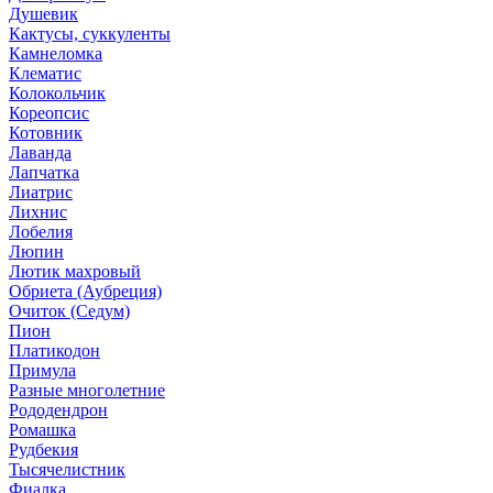
Душевик
Кактусы, суккуленты
Камнеломка
Клематис
Колокольчик
Кореопсис
Котовник
Лаванда
Лапчатка
Лиатрис
Лихнис
Лобелия
Люпин
Лютик махровый
Обриета (Аубреция)
Очиток (Седум)
Пион
Платикодон
Примула
Разные многолетние
Рододендрон
Ромашка
Рудбекия
Тысячелистник
Фиалка