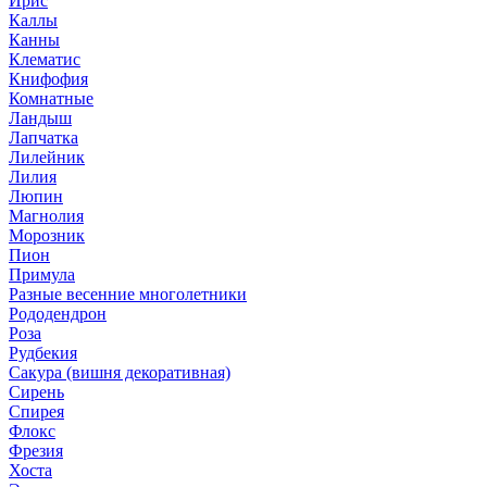
Ирис
Каллы
Канны
Клематис
Книфофия
Комнатные
Ландыш
Лапчатка
Лилейник
Лилия
Люпин
Магнолия
Морозник
Пион
Примула
Разные весенние многолетники
Рододендрон
Роза
Рудбекия
Сакура (вишня декоративная)
Сирень
Спирея
Флокс
Фрезия
Хоста