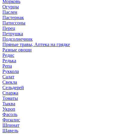
Морковь
Огурцы
Паслен
Пастернак
Патиссоны
Перец
Петрушка
Подсолнечник
Пряные травы, Аптека на грядке
Разные овощи
Редис
Редька
Репа
Руккола
Салат
Свекла
Сельдерей
Спаржа
Томаты
Тыква
Укроп
Фасоль
Физалис
Шпинат
Щавель