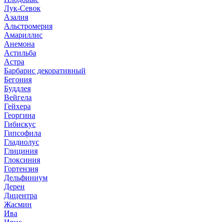
Лук-Севок
Азалия
Альстромерия
Амариллис
Анемона
Астильба
Астра
Барбарис декоративный
Бегония
Буддлея
Вейгела
Гейхера
Георгина
Гибискус
Гипсофила
Гладиолус
Глициния
Глоксиния
Гортензия
Дельфиниум
Дерен
Дицентра
Жасмин
Ива