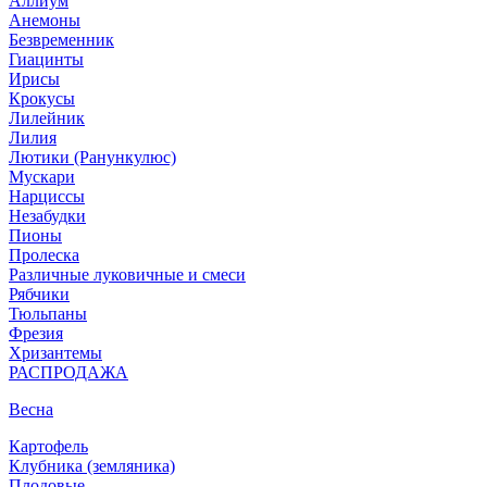
Аллиум
Анемоны
Безвременник
Гиацинты
Ирисы
Крокусы
Лилейник
Лилия
Лютики (Ранункулюс)
Мускари
Нарцисcы
Незабудки
Пионы
Пролеска
Различные луковичные и смеси
Рябчики
Тюльпаны
Фрезия
Хризантемы
РАСПРОДАЖА
Весна
Картофель
Клубника (земляника)
Плодовые