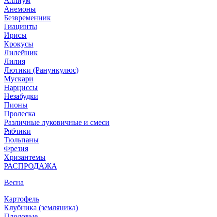
Аллиум
Анемоны
Безвременник
Гиацинты
Ирисы
Крокусы
Лилейник
Лилия
Лютики (Ранункулюс)
Мускари
Нарцисcы
Незабудки
Пионы
Пролеска
Различные луковичные и смеси
Рябчики
Тюльпаны
Фрезия
Хризантемы
РАСПРОДАЖА
Весна
Картофель
Клубника (земляника)
Плодовые