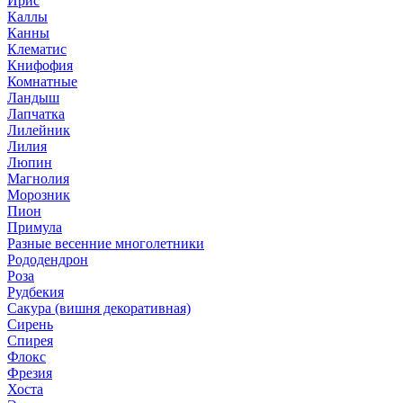
Ирис
Каллы
Канны
Клематис
Книфофия
Комнатные
Ландыш
Лапчатка
Лилейник
Лилия
Люпин
Магнолия
Морозник
Пион
Примула
Разные весенние многолетники
Рододендрон
Роза
Рудбекия
Сакура (вишня декоративная)
Сирень
Спирея
Флокс
Фрезия
Хоста