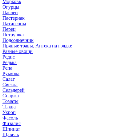
Морковь
Огурцы
Паслен
Пастернак
Патиссоны
Перец
Петрушка
Подсолнечник
Пряные травы, Аптека на грядке
Разные овощи
Редис
Редька
Репа
Руккола
Салат
Свекла
Сельдерей
Спаржа
Томаты
Тыква
Укроп
Фасоль
Физалис
Шпинат
Щавель