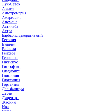
Лук-Севок
Азалия
Альстромерия
Амариллис
Анемона
Астильба
Астра
Барбарис декоративный
Бегония
Буддлея
Вейгела
Гейхера
Георгина
Гибискус
Гипсофила
Гладиолус
Глициния
Глоксиния
Гортензия
Дельфиниум
Дерен
Дицентра
Жасмин
Ива