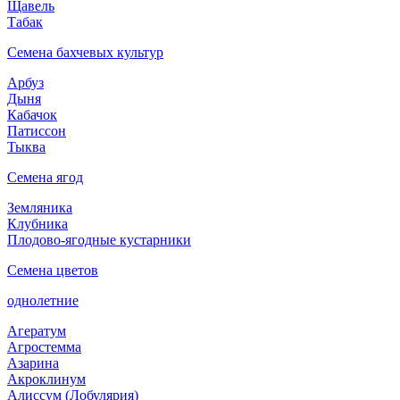
Щавель
Табак
Семена бахчевых культур
Арбуз
Дыня
Кабачок
Патиссон
Тыква
Семена ягод
Земляника
Клубника
Плодово-ягодные кустарники
Семена цветов
однолетние
Агератум
Агростемма
Азарина
Акроклинум
Алиссум (Лобулярия)