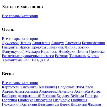
Хиты тв-магазинов
Все товары категории
Осень
Все товары категории
Лук-севок
Чеснок
Аквилегия
Аллиум
Анемоны
Безвременник
Гиацинты
Ирисы
Крокусы
Лилейник
Лилия
Лютики
(Ранункулюс)
Мускари
Нарцисcы
Незабудки
Пионы
Пролеска
Различные луковичные и смеси
Рябчики
Тюльпаны
Фрезия
Хризантемы
РАСПРОДАЖА
Весна
Все товары категории
Картофель
Клубника (земляника)
Плодовые
Лук-Севок
Азалия
Альстромерия
Амариллис
Анемона
Астильба
Астра
Барбарис декоративный
Бегония
Буддлея
Вейгела
Гейхера
Георгина
Гибискус
Гипсофила
Гладиолус
Глициния
Глоксиния
Гортензия
Дельфиниум
Дерен
Дицентра
Жасмин