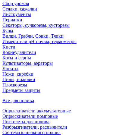
Сбор урожая
Сеялки, сажалки
Инструменты
Перчатки
Секаторы, сучкорезы, кусторезы
Буры
Вилки, Грабли, Совки, Тяпки
Измерители pH почвы, термометры
Кисти
Корнеудалители
Косы и серпы
Культиваторы, аэраторы
Лопаты
Ножи, скребки
Пилы, ножовки
Плоскорезы
Предметы защиты
Все для полива
Опрыскиватели аккумуляторные
Опрыскиватели помповые
Пистолеты для полива
Разбрызгиватели, распылители
Система капельного полива