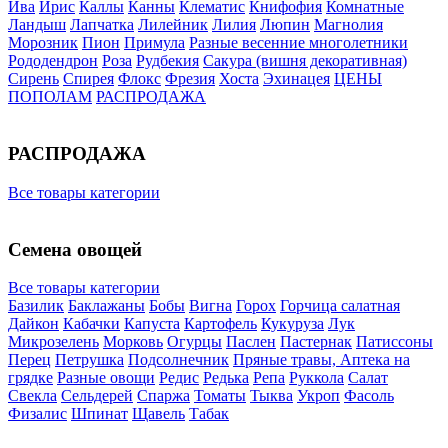
Ива
Ирис
Каллы
Канны
Клематис
Книфофия
Комнатные
Ландыш
Лапчатка
Лилейник
Лилия
Люпин
Магнолия
Морозник
Пион
Примула
Разные весенние многолетники
Рододендрон
Роза
Рудбекия
Сакура (вишня декоративная)
Сирень
Спирея
Флокс
Фрезия
Хоста
Эхинацея
ЦЕНЫ
ПОПОЛАМ
РАСПРОДАЖА
РАСПРОДАЖА
Все товары категории
Семена овощей
Все товары категории
Базилик
Баклажаны
Бобы
Вигна
Горох
Горчица салатная
Дайкон
Кабачки
Капуста
Картофель
Кукуруза
Лук
Микрозелень
Морковь
Огурцы
Паслен
Пастернак
Патиссоны
Перец
Петрушка
Подсолнечник
Пряные травы, Аптека на
грядке
Разные овощи
Редис
Редька
Репа
Руккола
Салат
Свекла
Сельдерей
Спаржа
Томаты
Тыква
Укроп
Фасоль
Физалис
Шпинат
Щавель
Табак