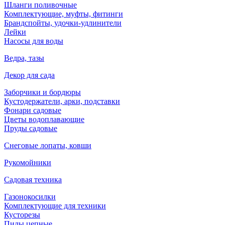
Шланги поливочные
Комплектующие, муфты, фитинги
Брандспойты, удочки-удлинители
Лейки
Насосы для воды
Ведра, тазы
Декор для сада
Заборчики и бордюры
Кустодержатели, арки, подставки
Фонари садовые
Цветы водоплавающие
Пруды садовые
Снеговые лопаты, ковши
Рукомойники
Садовая техника
Газонокосилки
Комплектующие для техники
Кусторезы
Пилы цепные