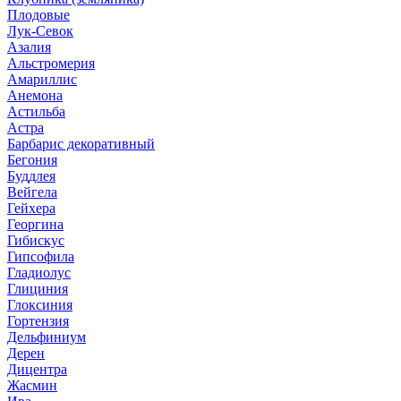
Плодовые
Лук-Севок
Азалия
Альстромерия
Амариллис
Анемона
Астильба
Астра
Барбарис декоративный
Бегония
Буддлея
Вейгела
Гейхера
Георгина
Гибискус
Гипсофила
Гладиолус
Глициния
Глоксиния
Гортензия
Дельфиниум
Дерен
Дицентра
Жасмин