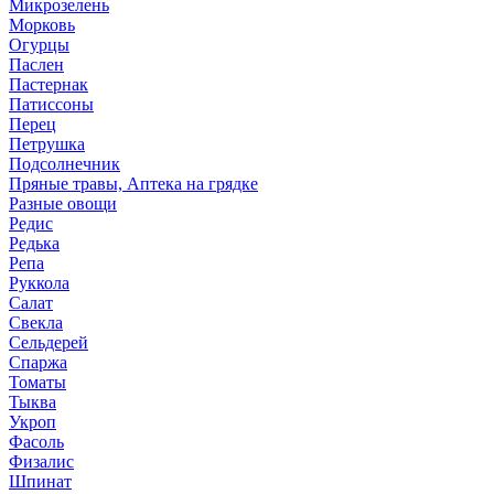
Микрозелень
Морковь
Огурцы
Паслен
Пастернак
Патиссоны
Перец
Петрушка
Подсолнечник
Пряные травы, Аптека на грядке
Разные овощи
Редис
Редька
Репа
Руккола
Салат
Свекла
Сельдерей
Спаржа
Томаты
Тыква
Укроп
Фасоль
Физалис
Шпинат