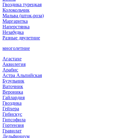
Гвоздика турецкая
Колокольчик
Мальва (шток-роза)
Маргаритка
Наперстянка
Незабудка
Разные двулетние
многолетние
Агастахе
Аквилегия
Арабис
Астра Альпийская
Бузульник
Ваточник
Вероника
Гайлардия
Гвоздика
Гейхера
Гибискус
Гипсофила
Гортензия
Гравилат
Дельфиниум