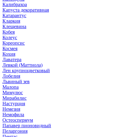
Калибрахоа
Капуста декоративная
Катарантус
Кларкия
Клещевина
Кобея
Колеус
Кореопсис
Космея
Кохия
Лаватера
Левкой (Маттиола)
Лен крупноцветковый
Лобелия
Львиный зев
Малопа
Мимулюс
Мирабилис
Настурция
Немезия
Немофила
Остеоспермум
Папавер пионовидный
Пеларгония
Пентас