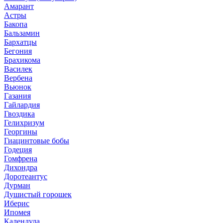
Амарант
Астры
Бакопа
Бальзамин
Бархатцы
Бегония
Брахикома
Василек
Вербена
Вьюнок
Газания
Гайлардия
Гвоздика
Гелихризум
Георгины
Гиацинтовые бобы
Годеция
Гомфрена
Дихондра
Доротеантус
Дурман
Душистый горошек
Иберис
Ипомея
Календула