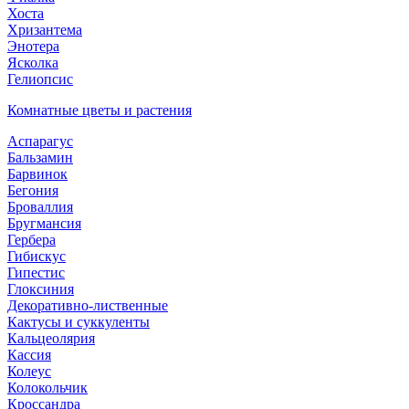
Хоста
Хризантема
Энотера
Ясколка
Гелиопсис
Комнатные цветы и растения
Аспарагус
Бальзамин
Барвинок
Бегония
Броваллия
Бругмансия
Гербера
Гибискус
Гипестис
Глоксиния
Декоративно-лиственные
Кактусы и суккуленты
Кальцеолярия
Кассия
Колеус
Колокольчик
Кроссандра