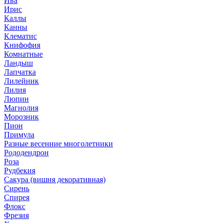
Ива
Ирис
Каллы
Канны
Клематис
Книфофия
Комнатные
Ландыш
Лапчатка
Лилейник
Лилия
Люпин
Магнолия
Морозник
Пион
Примула
Разные весенние многолетники
Рододендрон
Роза
Рудбекия
Сакура (вишня декоративная)
Сирень
Спирея
Флокс
Фрезия