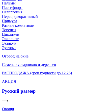
Пальмы
Пассифлора
Пеларгония
Перец декоративный
Примула
Разные комнатные
Торения
Цикламен
Эвкалипт
Экзакум
Эустома
Огород на окне
Семена кустарников и деревьев
РАСПРОДАЖА (срок годности до 12.26)
АКЦИЯ
Русский размер
Овощи