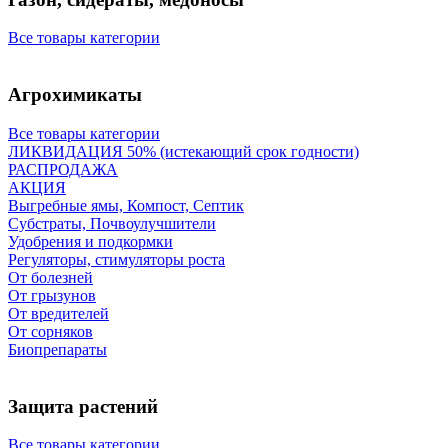
Все товары категории
Агрохимикаты
Все товары категории
ЛИКВИДАЦИЯ 50% (истекающий срок годности)
РАСПРОДАЖА
АКЦИЯ
Выгребные ямы, Компост, Септик
Субстраты, Почвоулучшители
Удобрения и подкормки
Регуляторы, стимуляторы роста
От болезней
От грызунов
От вредителей
От сорняков
Биопрепараты
Защита растений
Все товары категории