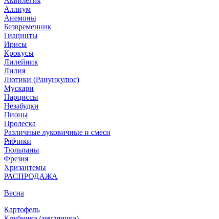
Аквилегия
Аллиум
Анемоны
Безвременник
Гиацинты
Ирисы
Крокусы
Лилейник
Лилия
Лютики (Ранункулюс)
Мускари
Нарцисcы
Незабудки
Пионы
Пролеска
Различные луковичные и смеси
Рябчики
Тюльпаны
Фрезия
Хризантемы
РАСПРОДАЖА
Весна
Картофель
Клубника (земляника)