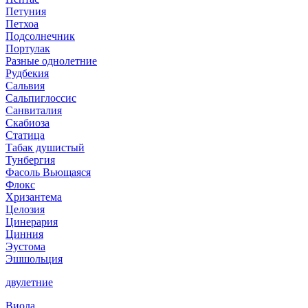
Петуния
Петхоа
Подсолнечник
Портулак
Разные однолетние
Рудбекия
Сальвия
Сальпиглоссис
Санвиталия
Скабиоза
Статица
Табак душистый
Тунбергия
Фасоль Вьющаяся
Флокс
Хризантема
Целозия
Цинерария
Цинния
Эустома
Эшшольция
двулетние
Виола