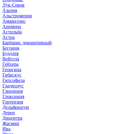
Лук-Севок
Азалия
Альстромерия
Амариллис
Анемона
Астильба
Астра
Барбарис декоративный
Бегония
Буддлея
Вейгела
Гейхера
Георгина
Гибискус
Гипсофила
Гладиолус
Глициния
Глоксиния
Гортензия
Дельфиниум
Дерен
Дицентра
Жасмин
Ива