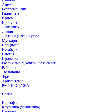
Аллиум
Анемоны
Безвременник
Гиацинты
Ирисы
Крокусы
Лилейник
Лилия
Лютики (Ранункулюс)
Мускари
Нарцисcы
Незабудки
Пионы
Пролеска
Различные луковичные и смеси
Рябчики
Тюльпаны
Фрезия
Хризантемы
РАСПРОДАЖА
Весна
Картофель
Клубника (земляника)
Плодовые