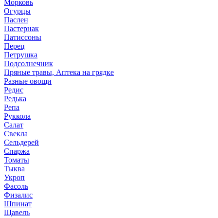
Морковь
Огурцы
Паслен
Пастернак
Патиссоны
Перец
Петрушка
Подсолнечник
Пряные травы, Аптека на грядке
Разные овощи
Редис
Редька
Репа
Руккола
Салат
Свекла
Сельдерей
Спаржа
Томаты
Тыква
Укроп
Фасоль
Физалис
Шпинат
Щавель