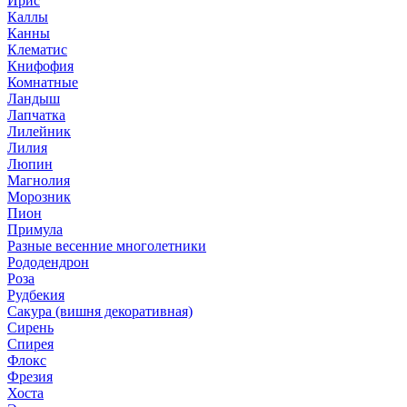
Ирис
Каллы
Канны
Клематис
Книфофия
Комнатные
Ландыш
Лапчатка
Лилейник
Лилия
Люпин
Магнолия
Морозник
Пион
Примула
Разные весенние многолетники
Рододендрон
Роза
Рудбекия
Сакура (вишня декоративная)
Сирень
Спирея
Флокс
Фрезия
Хоста