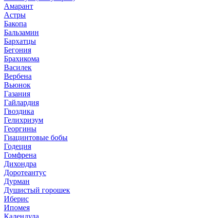
Амарант
Астры
Бакопа
Бальзамин
Бархатцы
Бегония
Брахикома
Василек
Вербена
Вьюнок
Газания
Гайлардия
Гвоздика
Гелихризум
Георгины
Гиацинтовые бобы
Годеция
Гомфрена
Дихондра
Доротеантус
Дурман
Душистый горошек
Иберис
Ипомея
Календула