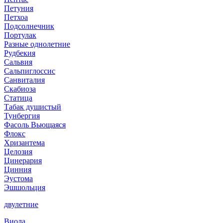
Петуния
Петхоа
Подсолнечник
Портулак
Разные однолетние
Рудбекия
Сальвия
Сальпиглоссис
Санвиталия
Скабиоза
Статица
Табак душистый
Тунбергия
Фасоль Вьющаяся
Флокс
Хризантема
Целозия
Цинерария
Цинния
Эустома
Эшшольция
двулетние
Виола