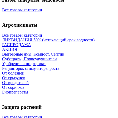
Все товары категории
Агрохимикаты
Все товары категории
ЛИКВИДАЦИЯ 50% (истекающий срок годности)
РАСПРОДАЖА
АКЦИЯ
Выгребные ямы, Компост, Септик
Субстраты, Почвоулучшители
Удобрения и подкормки
Регуляторы, стимуляторы роста
От болезней
От грызунов
От вредителей
От сорняков
Биопрепараты
Защита растений
Все товары категории