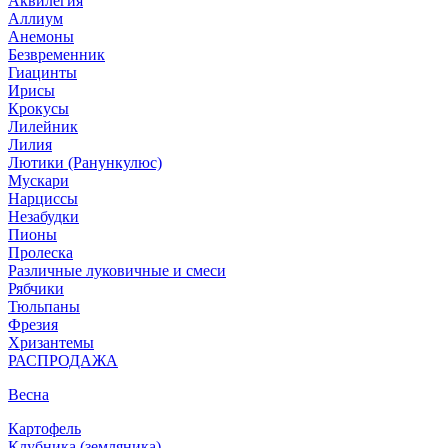
Аквилегия
Аллиум
Анемоны
Безвременник
Гиацинты
Ирисы
Крокусы
Лилейник
Лилия
Лютики (Ранункулюс)
Мускари
Нарцисcы
Незабудки
Пионы
Пролеска
Различные луковичные и смеси
Рябчики
Тюльпаны
Фрезия
Хризантемы
РАСПРОДАЖА
Весна
Картофель
Клубника (земляника)