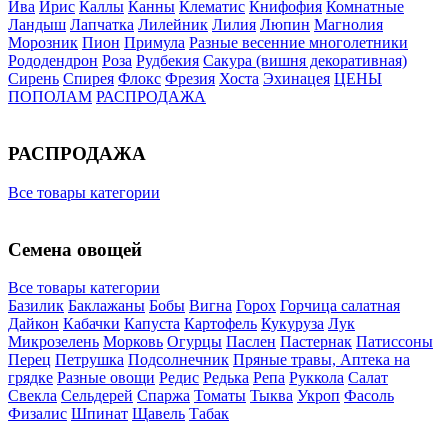
Ива
Ирис
Каллы
Канны
Клематис
Книфофия
Комнатные
Ландыш
Лапчатка
Лилейник
Лилия
Люпин
Магнолия
Морозник
Пион
Примула
Разные весенние многолетники
Рододендрон
Роза
Рудбекия
Сакура (вишня декоративная)
Сирень
Спирея
Флокс
Фрезия
Хоста
Эхинацея
ЦЕНЫ
ПОПОЛАМ
РАСПРОДАЖА
РАСПРОДАЖА
Все товары категории
Семена овощей
Все товары категории
Базилик
Баклажаны
Бобы
Вигна
Горох
Горчица салатная
Дайкон
Кабачки
Капуста
Картофель
Кукуруза
Лук
Микрозелень
Морковь
Огурцы
Паслен
Пастернак
Патиссоны
Перец
Петрушка
Подсолнечник
Пряные травы, Аптека на
грядке
Разные овощи
Редис
Редька
Репа
Руккола
Салат
Свекла
Сельдерей
Спаржа
Томаты
Тыква
Укроп
Фасоль
Физалис
Шпинат
Щавель
Табак