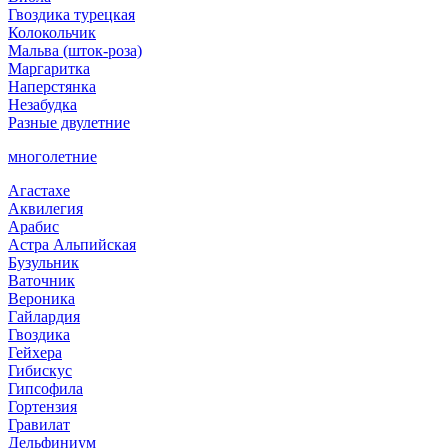
Гвоздика турецкая
Колокольчик
Мальва (шток-роза)
Маргаритка
Наперстянка
Незабудка
Разные двулетние
многолетние
Агастахе
Аквилегия
Арабис
Астра Альпийская
Бузульник
Ваточник
Вероника
Гайлардия
Гвоздика
Гейхера
Гибискус
Гипсофила
Гортензия
Гравилат
Дельфиниум