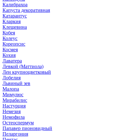
Калибрахоа
Капуста декоративная
Катарантус
Кларкия
Клещевина
Кобея
Колеус
Кореопсис
Космея
Кохия
Лаватера
Левкой (Маттиола)
Лен крупноцветковый
Лобелия
Львиный зев
Малопа
Мимулюс
Мирабилис
Настурция
Немезия
Немофила
Остеоспермум
Папавер пионовидный
Пеларгония
Пентас