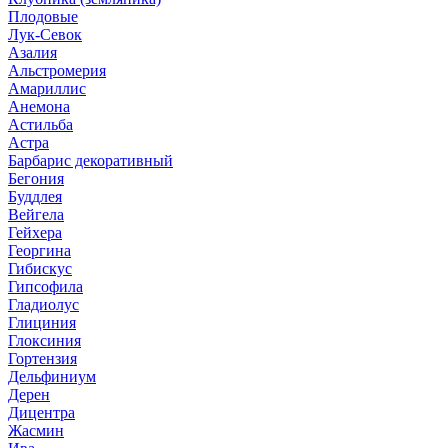
Плодовые
Лук-Севок
Азалия
Альстромерия
Амариллис
Анемона
Астильба
Астра
Барбарис декоративный
Бегония
Буддлея
Вейгела
Гейхера
Георгина
Гибискус
Гипсофила
Гладиолус
Глициния
Глоксиния
Гортензия
Дельфиниум
Дерен
Дицентра
Жасмин