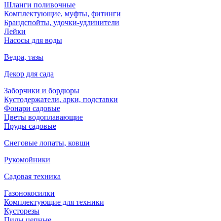
Шланги поливочные
Комплектующие, муфты, фитинги
Брандспойты, удочки-удлинители
Лейки
Насосы для воды
Ведра, тазы
Декор для сада
Заборчики и бордюры
Кустодержатели, арки, подставки
Фонари садовые
Цветы водоплавающие
Пруды садовые
Снеговые лопаты, ковши
Рукомойники
Садовая техника
Газонокосилки
Комплектующие для техники
Кусторезы
Пилы цепные