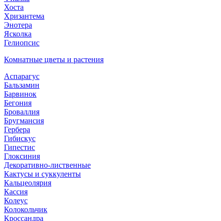
Хоста
Хризантема
Энотера
Ясколка
Гелиопсис
Комнатные цветы и растения
Аспарагус
Бальзамин
Барвинок
Бегония
Броваллия
Бругмансия
Гербера
Гибискус
Гипестис
Глоксиния
Декоративно-лиственные
Кактусы и суккуленты
Кальцеолярия
Кассия
Колеус
Колокольчик
Кроссандра