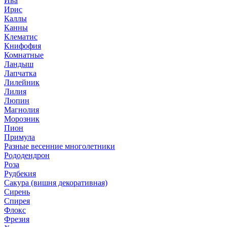
Ива
Ирис
Каллы
Канны
Клематис
Книфофия
Комнатные
Ландыш
Лапчатка
Лилейник
Лилия
Люпин
Магнолия
Морозник
Пион
Примула
Разные весенние многолетники
Рододендрон
Роза
Рудбекия
Сакура (вишня декоративная)
Сирень
Спирея
Флокс
Фрезия