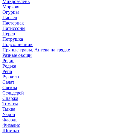
Микрозелень
Морковь
Огурцы
Паслен
Пастернак
Патиссоны
Перец
Петрушка
Подсолнечник
Пряные травы, Аптека на грядке
Разные овощи
Редис
Редька
Репа
Руккола
Салат
Свекла
Сельдерей
Спаржа
Томаты
Тыква
Укроп
Фасоль
Физалис
Шпинат