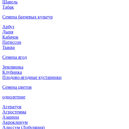
Щавель
Табак
Семена бахчевых культур
Арбуз
Дыня
Кабачок
Патиссон
Тыква
Семена ягод
Земляника
Клубника
Плодово-ягодные кустарники
Семена цветов
однолетние
Агератум
Агростемма
Азарина
Акроклинум
Алиссум (Лобулярия)