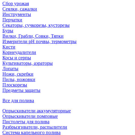
Сбор урожая
Сеялки, сажалки
Инструменты
Перчатки
Секаторы, сучкорезы, кусторезы
Буры
Вилки, Грабли, Совки, Тяпки
Измерители pH почвы, термометры
Кисти
Корнеудалители
Косы и серпы
Культиваторы, аэраторы
Лопаты
Ножи, скребки
Пилы, ножовки
Плоскорезы
Предметы защиты
Все для полива
Опрыскиватели аккумуляторные
Опрыскиватели помповые
Пистолеты для полива
Разбрызгиватели, распылители
Система капельного полива