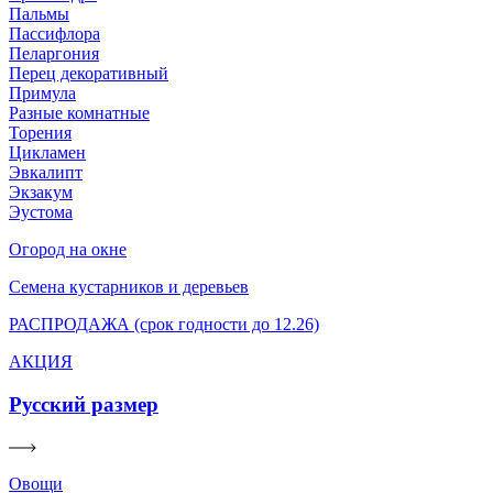
Пальмы
Пассифлора
Пеларгония
Перец декоративный
Примула
Разные комнатные
Торения
Цикламен
Эвкалипт
Экзакум
Эустома
Огород на окне
Семена кустарников и деревьев
РАСПРОДАЖА (срок годности до 12.26)
АКЦИЯ
Русский размер
Овощи