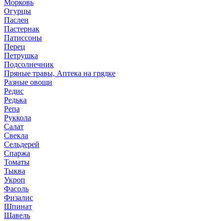
Морковь
Огурцы
Паслен
Пастернак
Патиссоны
Перец
Петрушка
Подсолнечник
Пряные травы, Аптека на грядке
Разные овощи
Редис
Редька
Репа
Руккола
Салат
Свекла
Сельдерей
Спаржа
Томаты
Тыква
Укроп
Фасоль
Физалис
Шпинат
Щавель