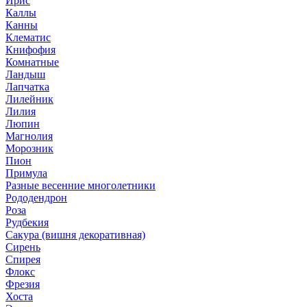
Ирис
Каллы
Канны
Клематис
Книфофия
Комнатные
Ландыш
Лапчатка
Лилейник
Лилия
Люпин
Магнолия
Морозник
Пион
Примула
Разные весенние многолетники
Рододендрон
Роза
Рудбекия
Сакура (вишня декоративная)
Сирень
Спирея
Флокс
Фрезия
Хоста