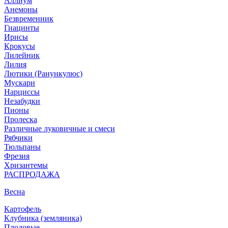
Аллиум
Анемоны
Безвременник
Гиацинты
Ирисы
Крокусы
Лилейник
Лилия
Лютики (Ранункулюс)
Мускари
Нарцисcы
Незабудки
Пионы
Пролеска
Различные луковичные и смеси
Рябчики
Тюльпаны
Фрезия
Хризантемы
РАСПРОДАЖА
Весна
Картофель
Клубника (земляника)
Плодовые