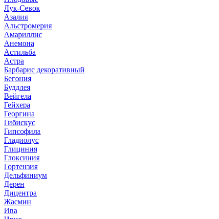
Лук-Севок
Азалия
Альстромерия
Амариллис
Анемона
Астильба
Астра
Барбарис декоративный
Бегония
Буддлея
Вейгела
Гейхера
Георгина
Гибискус
Гипсофила
Гладиолус
Глициния
Глоксиния
Гортензия
Дельфиниум
Дерен
Дицентра
Жасмин
Ива