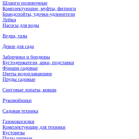
Шланги поливочные
Комплектующие, муфты, фитинги
Брандспойты, удочки-удлинители
Лейки
Насосы для воды
Ведра, тазы
Декор для сада
Заборчики и бордюры
Кустодержатели, арки, подставки
Фонари садовые
Цветы водоплавающие
Пруды садовые
Снеговые лопаты, ковши
Рукомойники
Садовая техника
Газонокосилки
Комплектующие для техники
Кусторезы
Пилы цепные