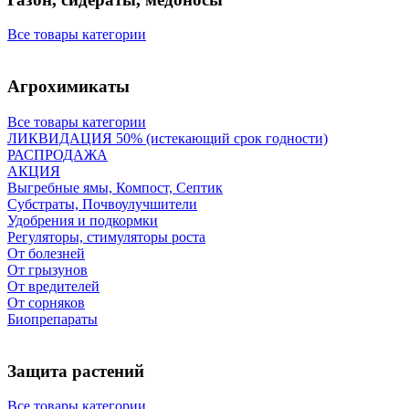
Все товары категории
Агрохимикаты
Все товары категории
ЛИКВИДАЦИЯ 50% (истекающий срок годности)
РАСПРОДАЖА
АКЦИЯ
Выгребные ямы, Компост, Септик
Субстраты, Почвоулучшители
Удобрения и подкормки
Регуляторы, стимуляторы роста
От болезней
От грызунов
От вредителей
От сорняков
Биопрепараты
Защита растений
Все товары категории