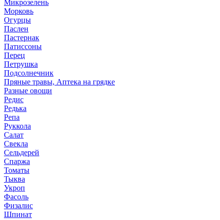
Микрозелень
Морковь
Огурцы
Паслен
Пастернак
Патиссоны
Перец
Петрушка
Подсолнечник
Пряные травы, Аптека на грядке
Разные овощи
Редис
Редька
Репа
Руккола
Салат
Свекла
Сельдерей
Спаржа
Томаты
Тыква
Укроп
Фасоль
Физалис
Шпинат