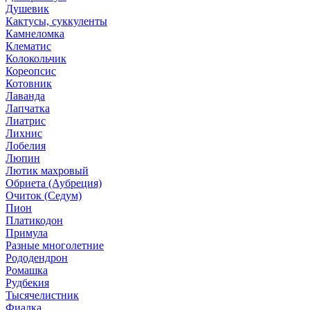
Душевик
Кактусы, суккуленты
Камнеломка
Клематис
Колокольчик
Кореопсис
Котовник
Лаванда
Лапчатка
Лиатрис
Лихнис
Лобелия
Люпин
Лютик махровый
Обриета (Аубреция)
Очиток (Седум)
Пион
Платикодон
Примула
Разные многолетние
Рододендрон
Ромашка
Рудбекия
Тысячелистник
Фиалка