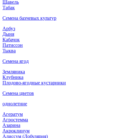
Щавель
Табак
Семена бахчевых культур
Арбуз
Дыня
Кабачок
Патиссон
Тыква
Семена ягод
Земляника
Клубника
Плодово-ягодные кустарники
Семена цветов
однолетние
Агератум
Агростемма
Азарина
Акроклинум
Алиссум (Лобулярия)