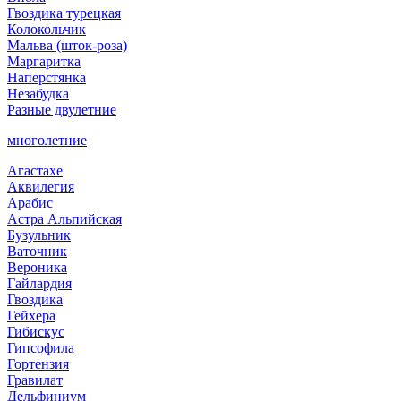
Гвоздика турецкая
Колокольчик
Мальва (шток-роза)
Маргаритка
Наперстянка
Незабудка
Разные двулетние
многолетние
Агастахе
Аквилегия
Арабис
Астра Альпийская
Бузульник
Ваточник
Вероника
Гайлардия
Гвоздика
Гейхера
Гибискус
Гипсофила
Гортензия
Гравилат
Дельфиниум