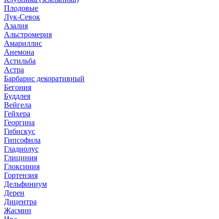
Плодовые
Лук-Севок
Азалия
Альстромерия
Амариллис
Анемона
Астильба
Астра
Барбарис декоративный
Бегония
Буддлея
Вейгела
Гейхера
Георгина
Гибискус
Гипсофила
Гладиолус
Глициния
Глоксиния
Гортензия
Дельфиниум
Дерен
Дицентра
Жасмин