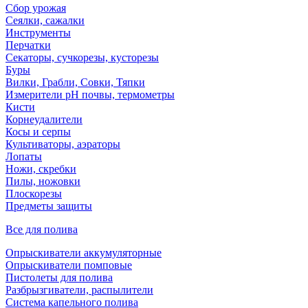
Сбор урожая
Сеялки, сажалки
Инструменты
Перчатки
Секаторы, сучкорезы, кусторезы
Буры
Вилки, Грабли, Совки, Тяпки
Измерители pH почвы, термометры
Кисти
Корнеудалители
Косы и серпы
Культиваторы, аэраторы
Лопаты
Ножи, скребки
Пилы, ножовки
Плоскорезы
Предметы защиты
Все для полива
Опрыскиватели аккумуляторные
Опрыскиватели помповые
Пистолеты для полива
Разбрызгиватели, распылители
Система капельного полива