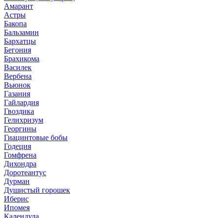
Амарант
Астры
Бакопа
Бальзамин
Бархатцы
Бегония
Брахикома
Василек
Вербена
Вьюнок
Газания
Гайлардия
Гвоздика
Гелихризум
Георгины
Гиацинтовые бобы
Годеция
Гомфрена
Дихондра
Доротеантус
Дурман
Душистый горошек
Иберис
Ипомея
Календула