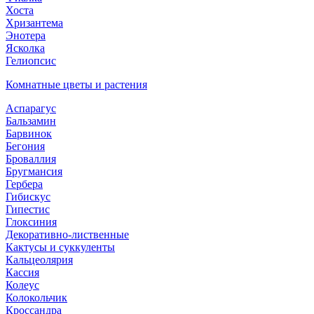
Хоста
Хризантема
Энотера
Ясколка
Гелиопсис
Комнатные цветы и растения
Аспарагус
Бальзамин
Барвинок
Бегония
Броваллия
Бругмансия
Гербера
Гибискус
Гипестис
Глоксиния
Декоративно-лиственные
Кактусы и суккуленты
Кальцеолярия
Кассия
Колеус
Колокольчик
Кроссандра