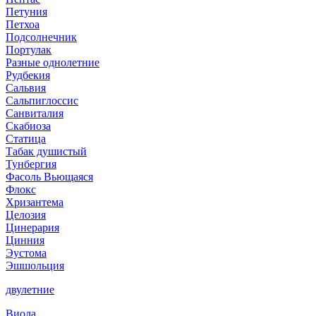
Петуния
Петхоа
Подсолнечник
Портулак
Разные однолетние
Рудбекия
Сальвия
Сальпиглоссис
Санвиталия
Скабиоза
Статица
Табак душистый
Тунбергия
Фасоль Вьющаяся
Флокс
Хризантема
Целозия
Цинерария
Цинния
Эустома
Эшшольция
двулетние
Виола