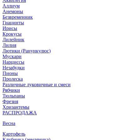
Аквилегия
Аллиум
Анемоны
Безвременник
Гиацинты
Ирисы
Крокусы
Лилейник
Лилия
Лютики (Ранункулюс)
Мускари
Нарцисcы
Незабудки
Пионы
Пролеска
Различные луковичные и смеси
Рябчики
Тюльпаны
Фрезия
Хризантемы
РАСПРОДАЖА
Весна
Картофель
Клубника (земляника)