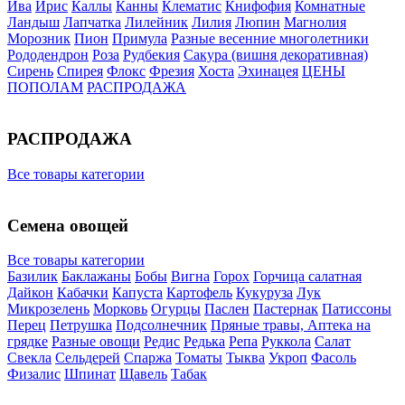
Ива
Ирис
Каллы
Канны
Клематис
Книфофия
Комнатные
Ландыш
Лапчатка
Лилейник
Лилия
Люпин
Магнолия
Морозник
Пион
Примула
Разные весенние многолетники
Рододендрон
Роза
Рудбекия
Сакура (вишня декоративная)
Сирень
Спирея
Флокс
Фрезия
Хоста
Эхинацея
ЦЕНЫ
ПОПОЛАМ
РАСПРОДАЖА
РАСПРОДАЖА
Все товары категории
Семена овощей
Все товары категории
Базилик
Баклажаны
Бобы
Вигна
Горох
Горчица салатная
Дайкон
Кабачки
Капуста
Картофель
Кукуруза
Лук
Микрозелень
Морковь
Огурцы
Паслен
Пастернак
Патиссоны
Перец
Петрушка
Подсолнечник
Пряные травы, Аптека на
грядке
Разные овощи
Редис
Редька
Репа
Руккола
Салат
Свекла
Сельдерей
Спаржа
Томаты
Тыква
Укроп
Фасоль
Физалис
Шпинат
Щавель
Табак