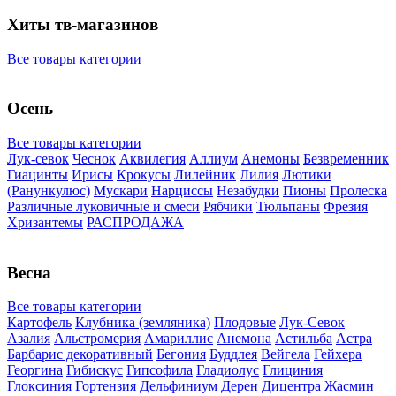
Хиты тв-магазинов
Все товары категории
Осень
Все товары категории
Лук-севок
Чеснок
Аквилегия
Аллиум
Анемоны
Безвременник
Гиацинты
Ирисы
Крокусы
Лилейник
Лилия
Лютики
(Ранункулюс)
Мускари
Нарцисcы
Незабудки
Пионы
Пролеска
Различные луковичные и смеси
Рябчики
Тюльпаны
Фрезия
Хризантемы
РАСПРОДАЖА
Весна
Все товары категории
Картофель
Клубника (земляника)
Плодовые
Лук-Севок
Азалия
Альстромерия
Амариллис
Анемона
Астильба
Астра
Барбарис декоративный
Бегония
Буддлея
Вейгела
Гейхера
Георгина
Гибискус
Гипсофила
Гладиолус
Глициния
Глоксиния
Гортензия
Дельфиниум
Дерен
Дицентра
Жасмин