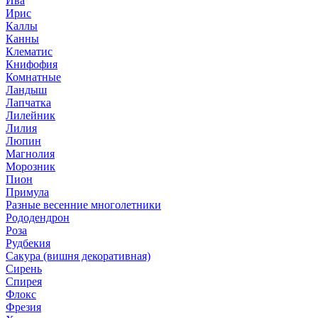
Ива
Ирис
Каллы
Канны
Клематис
Книфофия
Комнатные
Ландыш
Лапчатка
Лилейник
Лилия
Люпин
Магнолия
Морозник
Пион
Примула
Разные весенние многолетники
Рододендрон
Роза
Рудбекия
Сакура (вишня декоративная)
Сирень
Спирея
Флокс
Фрезия