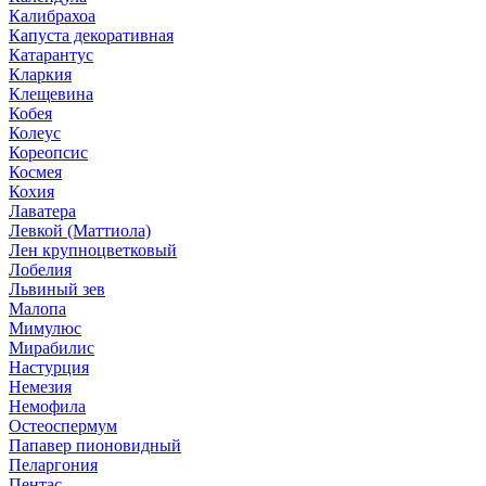
Калибрахоа
Капуста декоративная
Катарантус
Кларкия
Клещевина
Кобея
Колеус
Кореопсис
Космея
Кохия
Лаватера
Левкой (Маттиола)
Лен крупноцветковый
Лобелия
Львиный зев
Малопа
Мимулюс
Мирабилис
Настурция
Немезия
Немофила
Остеоспермум
Папавер пионовидный
Пеларгония
Пентас