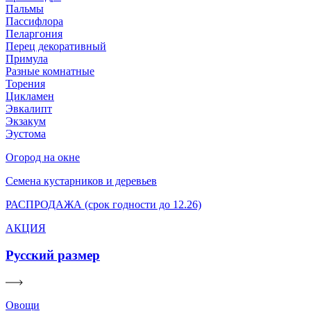
Пальмы
Пассифлора
Пеларгония
Перец декоративный
Примула
Разные комнатные
Торения
Цикламен
Эвкалипт
Экзакум
Эустома
Огород на окне
Семена кустарников и деревьев
РАСПРОДАЖА (срок годности до 12.26)
АКЦИЯ
Русский размер
Овощи