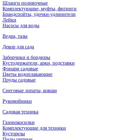
Шланги поливочные
Комплектующие, муфты, фитинги
Брандспойты, удочки-удлинители
Лейки
Насосы для воды
Ведра, тазы
Декор для сада
Заборчики и бордюры
Кустодержатели, арки, подставки
Фонари садовые
Цветы водоплавающие
Пруды садовые
Снеговые лопаты, ковши
Рукомойники
Садовая техника
Газонокосилки
Комплектующие для техники
Кусторезы
Пилы цепные