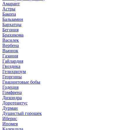
Амарант
Астры
Бакопа
Бальзамин
Бархатцы
Бегония
Брахикома
Василек
Вербена
Вьюнок
Газания
Гайлардия
Гвоздика
Гелихризум
Георгины
Гиацинтовые бобы
Годеция
Гомфрена
Дихондра
Доротеантус
Дурман
Душистый горошек
Иберис
Ипомея
Календула