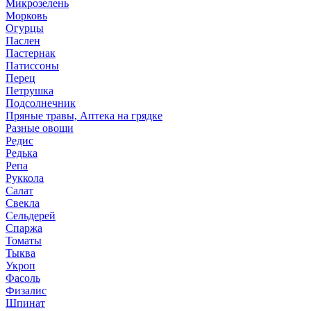
Микрозелень
Морковь
Огурцы
Паслен
Пастернак
Патиссоны
Перец
Петрушка
Подсолнечник
Пряные травы, Аптека на грядке
Разные овощи
Редис
Редька
Репа
Руккола
Салат
Свекла
Сельдерей
Спаржа
Томаты
Тыква
Укроп
Фасоль
Физалис
Шпинат