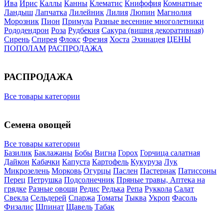
Ива
Ирис
Каллы
Канны
Клематис
Книфофия
Комнатные
Ландыш
Лапчатка
Лилейник
Лилия
Люпин
Магнолия
Морозник
Пион
Примула
Разные весенние многолетники
Рододендрон
Роза
Рудбекия
Сакура (вишня декоративная)
Сирень
Спирея
Флокс
Фрезия
Хоста
Эхинацея
ЦЕНЫ
ПОПОЛАМ
РАСПРОДАЖА
РАСПРОДАЖА
Все товары категории
Семена овощей
Все товары категории
Базилик
Баклажаны
Бобы
Вигна
Горох
Горчица салатная
Дайкон
Кабачки
Капуста
Картофель
Кукуруза
Лук
Микрозелень
Морковь
Огурцы
Паслен
Пастернак
Патиссоны
Перец
Петрушка
Подсолнечник
Пряные травы, Аптека на
грядке
Разные овощи
Редис
Редька
Репа
Руккола
Салат
Свекла
Сельдерей
Спаржа
Томаты
Тыква
Укроп
Фасоль
Физалис
Шпинат
Щавель
Табак