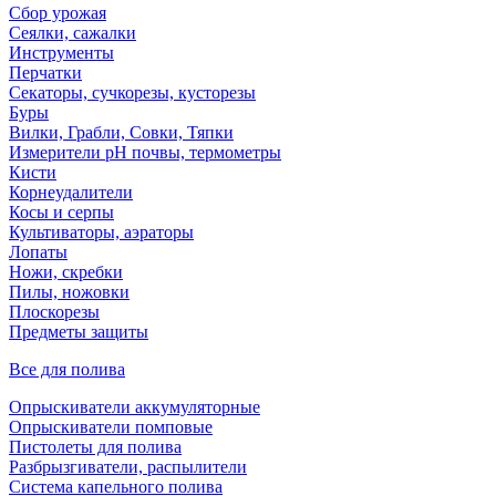
Сбор урожая
Сеялки, сажалки
Инструменты
Перчатки
Секаторы, сучкорезы, кусторезы
Буры
Вилки, Грабли, Совки, Тяпки
Измерители pH почвы, термометры
Кисти
Корнеудалители
Косы и серпы
Культиваторы, аэраторы
Лопаты
Ножи, скребки
Пилы, ножовки
Плоскорезы
Предметы защиты
Все для полива
Опрыскиватели аккумуляторные
Опрыскиватели помповые
Пистолеты для полива
Разбрызгиватели, распылители
Система капельного полива