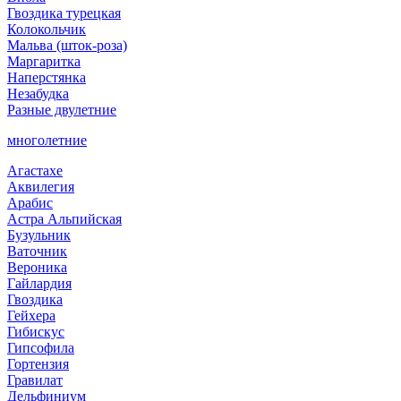
Гвоздика турецкая
Колокольчик
Мальва (шток-роза)
Маргаритка
Наперстянка
Незабудка
Разные двулетние
многолетние
Агастахе
Аквилегия
Арабис
Астра Альпийская
Бузульник
Ваточник
Вероника
Гайлардия
Гвоздика
Гейхера
Гибискус
Гипсофила
Гортензия
Гравилат
Дельфиниум