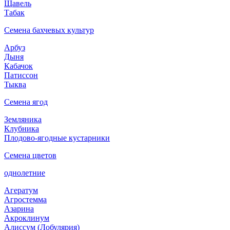
Щавель
Табак
Семена бахчевых культур
Арбуз
Дыня
Кабачок
Патиссон
Тыква
Семена ягод
Земляника
Клубника
Плодово-ягодные кустарники
Семена цветов
однолетние
Агератум
Агростемма
Азарина
Акроклинум
Алиссум (Лобулярия)