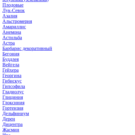
Плодовые
Лук-Севок
Азалия
Альстромерия
Амариллис
Анемона
Астильба
Астра
Барбарис декоративный
Бегония
Буддлея
Вейгела
Гейхера
Георгина
Гибискус
Гипсофила
Гладиолус
Глициния
Глоксиния
Гортензия
Дельфиниум
Дерен
Дицентра
Жасмин