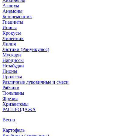
Аквилегия
Аллиум
Анемоны
Безвременник
Гиацинты
Ирисы
Крокусы
Лилейник
Лилия
Лютики (Ранункулюс)
Мускари
Нарцисcы
Незабудки
Пионы
Пролеска
Различные луковичные и смеси
Рябчики
Тюльпаны
Фрезия
Хризантемы
РАСПРОДАЖА
Весна
Картофель
Клубника (земляника)