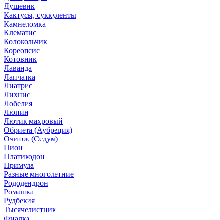
Душевик
Кактусы, суккуленты
Камнеломка
Клематис
Колокольчик
Кореопсис
Котовник
Лаванда
Лапчатка
Лиатрис
Лихнис
Лобелия
Люпин
Лютик махровый
Обриета (Аубреция)
Очиток (Седум)
Пион
Платикодон
Примула
Разные многолетние
Рододендрон
Ромашка
Рудбекия
Тысячелистник
Фиалка