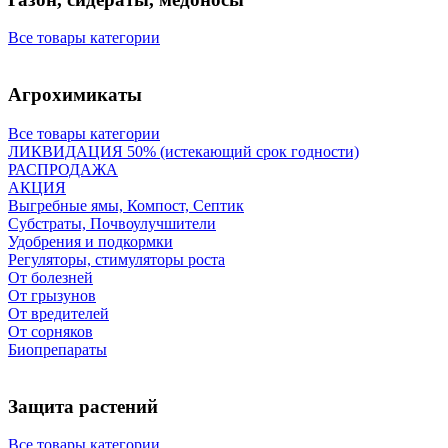
Все товары категории
Агрохимикаты
Все товары категории
ЛИКВИДАЦИЯ 50% (истекающий срок годности)
РАСПРОДАЖА
АКЦИЯ
Выгребные ямы, Компост, Септик
Субстраты, Почвоулучшители
Удобрения и подкормки
Регуляторы, стимуляторы роста
От болезней
От грызунов
От вредителей
От сорняков
Биопрепараты
Защита растений
Все товары категории