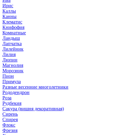
Ива
Ирис
Каллы
Канны
Клематис
Книфофия
Комнатные
Ландыш
Лапчатка
Лилейник
Лилия
Люпин
Магнолия
Морозник
Пион
Примула
Разные весенние многолетники
Рододендрон
Роза
Рудбекия
Сакура (вишня декоративная)
Сирень
Спирея
Флокс
Фрезия