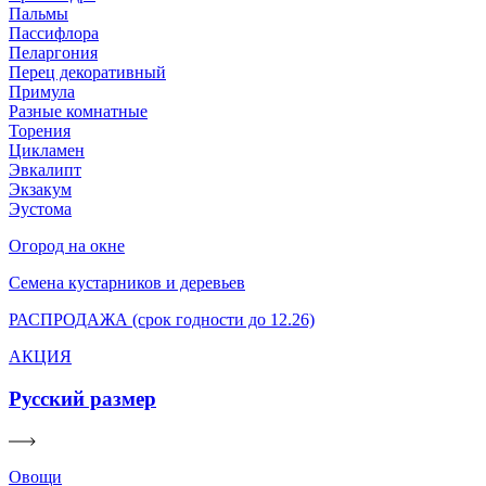
Пальмы
Пассифлора
Пеларгония
Перец декоративный
Примула
Разные комнатные
Торения
Цикламен
Эвкалипт
Экзакум
Эустома
Огород на окне
Семена кустарников и деревьев
РАСПРОДАЖА (срок годности до 12.26)
АКЦИЯ
Русский размер
Овощи