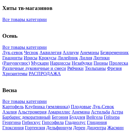
Хиты тв-магазинов
Все товары категории
Осень
Все товары категории
Лук-севок
Чеснок
Аквилегия
Аллиум
Анемоны
Безвременник
Гиацинты
Ирисы
Крокусы
Лилейник
Лилия
Лютики
(Ранункулюс)
Мускари
Нарцисcы
Незабудки
Пионы
Пролеска
Различные луковичные и смеси
Рябчики
Тюльпаны
Фрезия
Хризантемы
РАСПРОДАЖА
Весна
Все товары категории
Картофель
Клубника (земляника)
Плодовые
Лук-Севок
Азалия
Альстромерия
Амариллис
Анемона
Астильба
Астра
Барбарис декоративный
Бегония
Буддлея
Вейгела
Гейхера
Георгина
Гибискус
Гипсофила
Гладиолус
Глициния
Глоксиния
Гортензия
Дельфиниум
Дерен
Дицентра
Жасмин