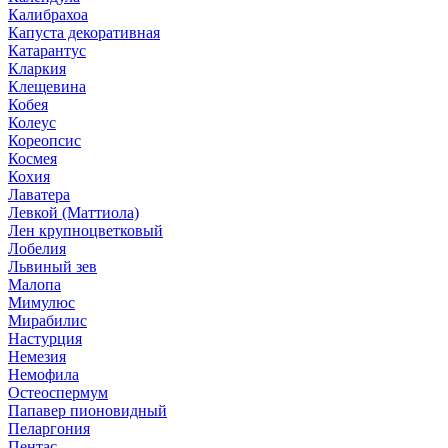
Калибрахоа
Капуста декоративная
Катарантус
Кларкия
Клещевина
Кобея
Колеус
Кореопсис
Космея
Кохия
Лаватера
Левкой (Маттиола)
Лен крупноцветковый
Лобелия
Львиный зев
Малопа
Мимулюс
Мирабилис
Настурция
Немезия
Немофила
Остеоспермум
Папавер пионовидный
Пеларгония
Пентас