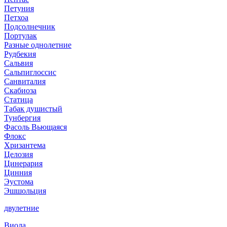
Петуния
Петхоа
Подсолнечник
Портулак
Разные однолетние
Рудбекия
Сальвия
Сальпиглоссис
Санвиталия
Скабиоза
Статица
Табак душистый
Тунбергия
Фасоль Вьющаяся
Флокс
Хризантема
Целозия
Цинерария
Цинния
Эустома
Эшшольция
двулетние
Виола