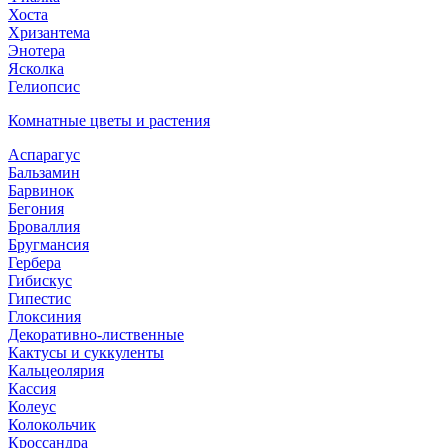
Хоста
Хризантема
Энотера
Ясколка
Гелиопсис
Комнатные цветы и растения
Аспарагус
Бальзамин
Барвинок
Бегония
Броваллия
Бругмансия
Гербера
Гибискус
Гипестис
Глоксиния
Декоративно-лиственные
Кактусы и суккуленты
Кальцеолярия
Кассия
Колеус
Колокольчик
Кроссандра