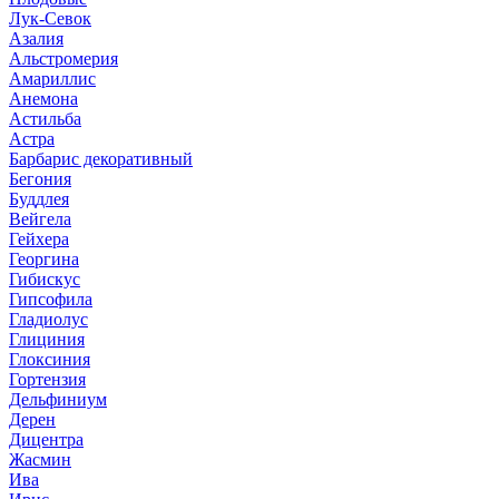
Лук-Севок
Азалия
Альстромерия
Амариллис
Анемона
Астильба
Астра
Барбарис декоративный
Бегония
Буддлея
Вейгела
Гейхера
Георгина
Гибискус
Гипсофила
Гладиолус
Глициния
Глоксиния
Гортензия
Дельфиниум
Дерен
Дицентра
Жасмин
Ива