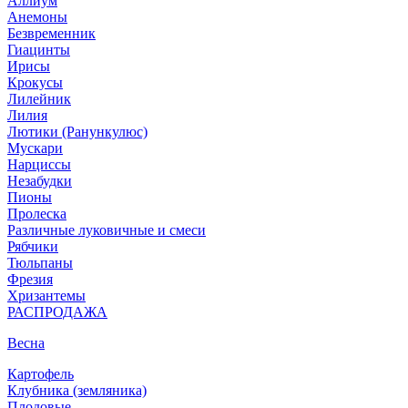
Аллиум
Анемоны
Безвременник
Гиацинты
Ирисы
Крокусы
Лилейник
Лилия
Лютики (Ранункулюс)
Мускари
Нарцисcы
Незабудки
Пионы
Пролеска
Различные луковичные и смеси
Рябчики
Тюльпаны
Фрезия
Хризантемы
РАСПРОДАЖА
Весна
Картофель
Клубника (земляника)
Плодовые