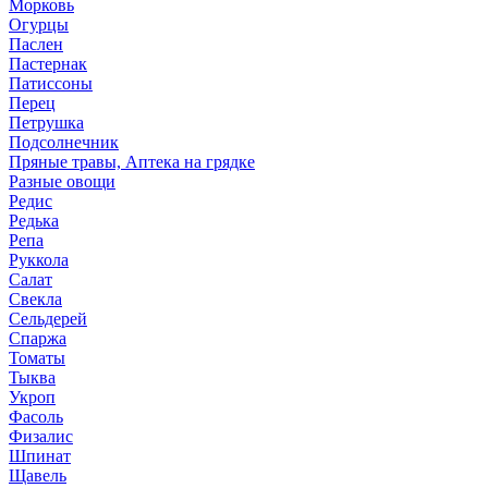
Морковь
Огурцы
Паслен
Пастернак
Патиссоны
Перец
Петрушка
Подсолнечник
Пряные травы, Аптека на грядке
Разные овощи
Редис
Редька
Репа
Руккола
Салат
Свекла
Сельдерей
Спаржа
Томаты
Тыква
Укроп
Фасоль
Физалис
Шпинат
Щавель