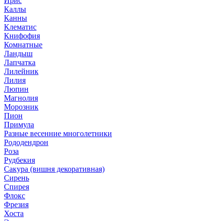
Ирис
Каллы
Канны
Клематис
Книфофия
Комнатные
Ландыш
Лапчатка
Лилейник
Лилия
Люпин
Магнолия
Морозник
Пион
Примула
Разные весенние многолетники
Рододендрон
Роза
Рудбекия
Сакура (вишня декоративная)
Сирень
Спирея
Флокс
Фрезия
Хоста