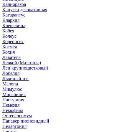
Калибрахоа
Капуста декоративная
Катарантус
Кларкия
Клещевина
Кобея
Колеус
Кореопсис
Космея
Кохия
Лаватера
Левкой (Маттиола)
Лен крупноцветковый
Лобелия
Львиный зев
Малопа
Мимулюс
Мирабилис
Настурция
Немезия
Немофила
Остеоспермум
Папавер пионовидный
Пеларгония
Пентас