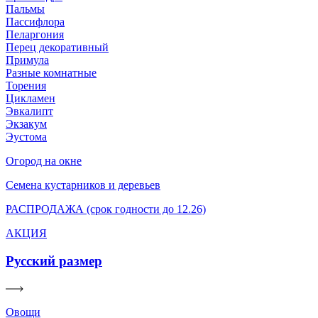
Пальмы
Пассифлора
Пеларгония
Перец декоративный
Примула
Разные комнатные
Торения
Цикламен
Эвкалипт
Экзакум
Эустома
Огород на окне
Семена кустарников и деревьев
РАСПРОДАЖА (срок годности до 12.26)
АКЦИЯ
Русский размер
Овощи