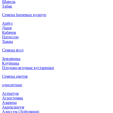
Щавель
Табак
Семена бахчевых культур
Арбуз
Дыня
Кабачок
Патиссон
Тыква
Семена ягод
Земляника
Клубника
Плодово-ягодные кустарники
Семена цветов
однолетние
Агератум
Агростемма
Азарина
Акроклинум
Алиссум (Лобулярия)