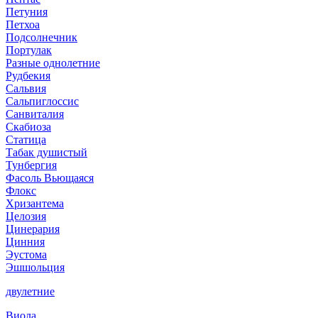
Петуния
Петхоа
Подсолнечник
Портулак
Разные однолетние
Рудбекия
Сальвия
Сальпиглоссис
Санвиталия
Скабиоза
Статица
Табак душистый
Тунбергия
Фасоль Вьющаяся
Флокс
Хризантема
Целозия
Цинерария
Цинния
Эустома
Эшшольция
двулетние
Виола