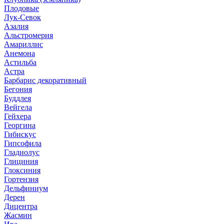
Плодовые
Лук-Севок
Азалия
Альстромерия
Амариллис
Анемона
Астильба
Астра
Барбарис декоративный
Бегония
Буддлея
Вейгела
Гейхера
Георгина
Гибискус
Гипсофила
Гладиолус
Глициния
Глоксиния
Гортензия
Дельфиниум
Дерен
Дицентра
Жасмин