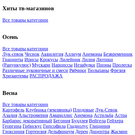
Хиты тв-магазинов
Все товары категории
Осень
Все товары категории
Лук-севок
Чеснок
Аквилегия
Аллиум
Анемоны
Безвременник
Гиацинты
Ирисы
Крокусы
Лилейник
Лилия
Лютики
(Ранункулюс)
Мускари
Нарцисcы
Незабудки
Пионы
Пролеска
Различные луковичные и смеси
Рябчики
Тюльпаны
Фрезия
Хризантемы
РАСПРОДАЖА
Весна
Все товары категории
Картофель
Клубника (земляника)
Плодовые
Лук-Севок
Азалия
Альстромерия
Амариллис
Анемона
Астильба
Астра
Барбарис декоративный
Бегония
Буддлея
Вейгела
Гейхера
Георгина
Гибискус
Гипсофила
Гладиолус
Глициния
Глоксиния
Гортензия
Дельфиниум
Дерен
Дицентра
Жасмин