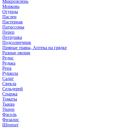
Микрозелень
Морковь
Огурцы
Паслен
Пастернак
Патиссоны
Перец
Петрушка
Подсолнечник
Пряные травы, Аптека на грядке
Разные овощи
Редис
Редька
Репа
Руккола
Салат
Свекла
Сельдерей
Спаржа
Томаты
Тыква
Укроп
Фасоль
Физалис
Шпинат