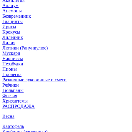
Аквилегия
Аллиум
Анемоны
Безвременник
Гиацинты
Ирисы
Крокусы
Лилейник
Лилия
Лютики (Ранункулюс)
Мускари
Нарцисcы
Незабудки
Пионы
Пролеска
Различные луковичные и смеси
Рябчики
Тюльпаны
Фрезия
Хризантемы
РАСПРОДАЖА
Весна
Картофель
Клубника (земляника)