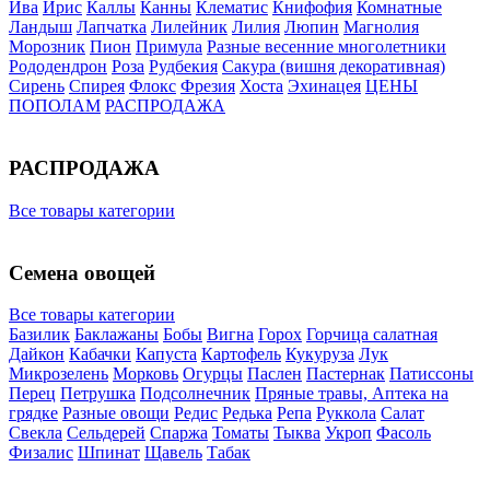
Ива
Ирис
Каллы
Канны
Клематис
Книфофия
Комнатные
Ландыш
Лапчатка
Лилейник
Лилия
Люпин
Магнолия
Морозник
Пион
Примула
Разные весенние многолетники
Рододендрон
Роза
Рудбекия
Сакура (вишня декоративная)
Сирень
Спирея
Флокс
Фрезия
Хоста
Эхинацея
ЦЕНЫ
ПОПОЛАМ
РАСПРОДАЖА
РАСПРОДАЖА
Все товары категории
Семена овощей
Все товары категории
Базилик
Баклажаны
Бобы
Вигна
Горох
Горчица салатная
Дайкон
Кабачки
Капуста
Картофель
Кукуруза
Лук
Микрозелень
Морковь
Огурцы
Паслен
Пастернак
Патиссоны
Перец
Петрушка
Подсолнечник
Пряные травы, Аптека на
грядке
Разные овощи
Редис
Редька
Репа
Руккола
Салат
Свекла
Сельдерей
Спаржа
Томаты
Тыква
Укроп
Фасоль
Физалис
Шпинат
Щавель
Табак