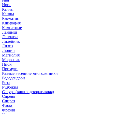
Ива
Ирис
Каллы
Канны
Клематис
Книфофия
Комнатные
Ландыш
Лапчатка
Лилейник
Лилия
Люпин
Магнолия
Морозник
Пион
Примула
Разные весенние многолетники
Рододендрон
Роза
Рудбекия
Сакура (вишня декоративная)
Сирень
Спирея
Флокс
Фрезия