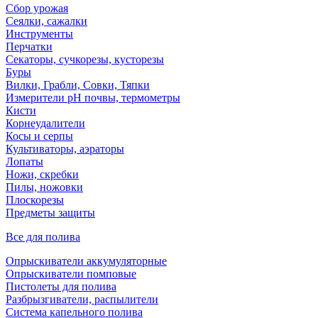
Сбор урожая
Сеялки, сажалки
Инструменты
Перчатки
Секаторы, сучкорезы, кусторезы
Буры
Вилки, Грабли, Совки, Тяпки
Измерители pH почвы, термометры
Кисти
Корнеудалители
Косы и серпы
Культиваторы, аэраторы
Лопаты
Ножи, скребки
Пилы, ножовки
Плоскорезы
Предметы защиты
Все для полива
Опрыскиватели аккумуляторные
Опрыскиватели помповые
Пистолеты для полива
Разбрызгиватели, распылители
Система капельного полива