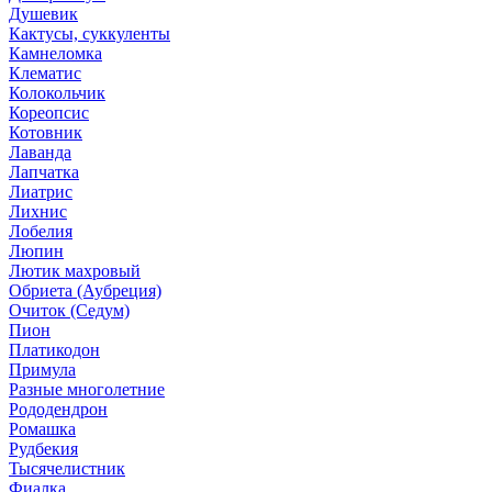
Душевик
Кактусы, суккуленты
Камнеломка
Клематис
Колокольчик
Кореопсис
Котовник
Лаванда
Лапчатка
Лиатрис
Лихнис
Лобелия
Люпин
Лютик махровый
Обриета (Аубреция)
Очиток (Седум)
Пион
Платикодон
Примула
Разные многолетние
Рододендрон
Ромашка
Рудбекия
Тысячелистник
Фиалка