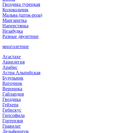
Гвоздика турецкая
Колокольчик
Мальва (шток-роза)
Маргаритка
Наперстянка
Незабудка
Разные двулетние
многолетние
Агастахе
Аквилегия
Арабис
Астра Альпийская
Бузульник
Ваточник
Вероника
Гайлардия
Гвоздика
Гейхера
Гибискус
Гипсофила
Гортензия
Гравилат
Дельфиниум