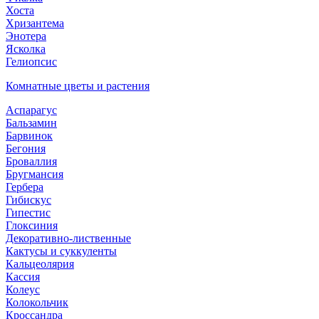
Хоста
Хризантема
Энотера
Ясколка
Гелиопсис
Комнатные цветы и растения
Аспарагус
Бальзамин
Барвинок
Бегония
Броваллия
Бругмансия
Гербера
Гибискус
Гипестис
Глоксиния
Декоративно-лиственные
Кактусы и суккуленты
Кальцеолярия
Кассия
Колеус
Колокольчик
Кроссандра