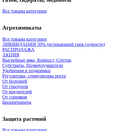
Все товары категории
Агрохимикаты
Все товары категории
ЛИКВИДАЦИЯ 50% (истекающий срок годности)
РАСПРОДАЖА
АКЦИЯ
Выгребные ямы, Компост, Септик
Субстраты, Почвоулучшители
Удобрения и подкормки
Регуляторы, стимуляторы роста
От болезней
От грызунов
От вредителей
От сорняков
Биопрепараты
Защита растений
Все товары категории