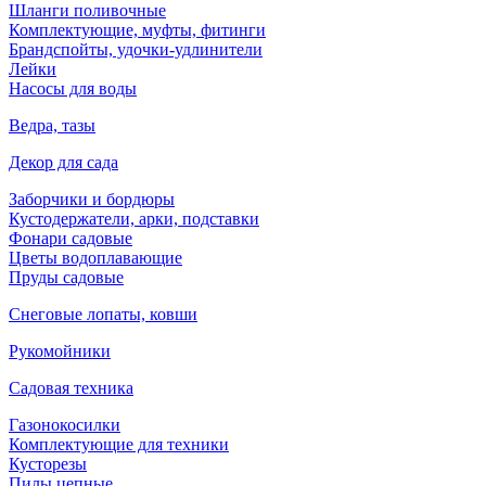
Шланги поливочные
Комплектующие, муфты, фитинги
Брандспойты, удочки-удлинители
Лейки
Насосы для воды
Ведра, тазы
Декор для сада
Заборчики и бордюры
Кустодержатели, арки, подставки
Фонари садовые
Цветы водоплавающие
Пруды садовые
Снеговые лопаты, ковши
Рукомойники
Садовая техника
Газонокосилки
Комплектующие для техники
Кусторезы
Пилы цепные