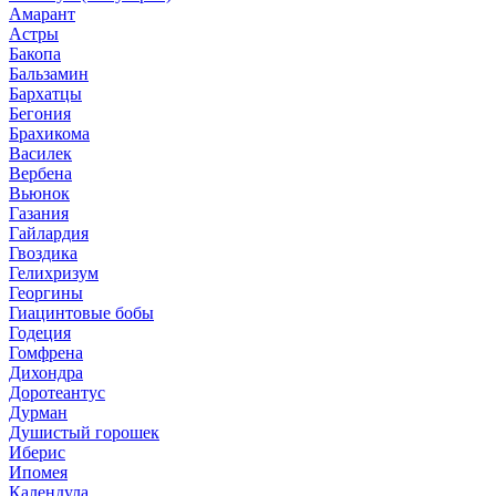
Амарант
Астры
Бакопа
Бальзамин
Бархатцы
Бегония
Брахикома
Василек
Вербена
Вьюнок
Газания
Гайлардия
Гвоздика
Гелихризум
Георгины
Гиацинтовые бобы
Годеция
Гомфрена
Дихондра
Доротеантус
Дурман
Душистый горошек
Иберис
Ипомея
Календула