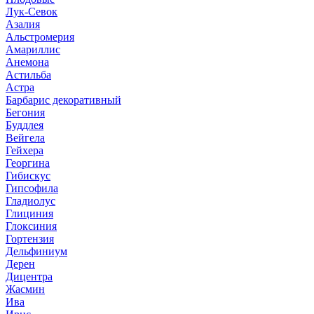
Лук-Севок
Азалия
Альстромерия
Амариллис
Анемона
Астильба
Астра
Барбарис декоративный
Бегония
Буддлея
Вейгела
Гейхера
Георгина
Гибискус
Гипсофила
Гладиолус
Глициния
Глоксиния
Гортензия
Дельфиниум
Дерен
Дицентра
Жасмин
Ива