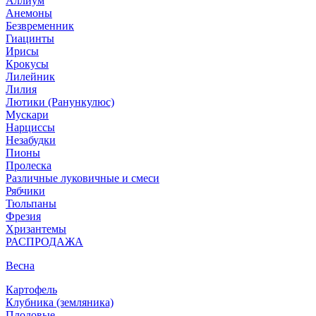
Аллиум
Анемоны
Безвременник
Гиацинты
Ирисы
Крокусы
Лилейник
Лилия
Лютики (Ранункулюс)
Мускари
Нарцисcы
Незабудки
Пионы
Пролеска
Различные луковичные и смеси
Рябчики
Тюльпаны
Фрезия
Хризантемы
РАСПРОДАЖА
Весна
Картофель
Клубника (земляника)
Плодовые