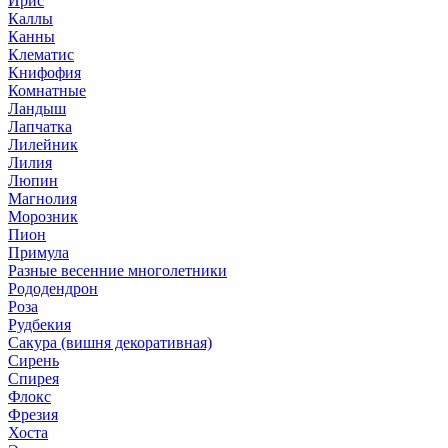
Ирис
Каллы
Канны
Клематис
Книфофия
Комнатные
Ландыш
Лапчатка
Лилейник
Лилия
Люпин
Магнолия
Морозник
Пион
Примула
Разные весенние многолетники
Рододендрон
Роза
Рудбекия
Сакура (вишня декоративная)
Сирень
Спирея
Флокс
Фрезия
Хоста