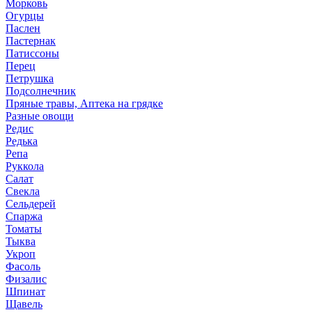
Морковь
Огурцы
Паслен
Пастернак
Патиссоны
Перец
Петрушка
Подсолнечник
Пряные травы, Аптека на грядке
Разные овощи
Редис
Редька
Репа
Руккола
Салат
Свекла
Сельдерей
Спаржа
Томаты
Тыква
Укроп
Фасоль
Физалис
Шпинат
Щавель