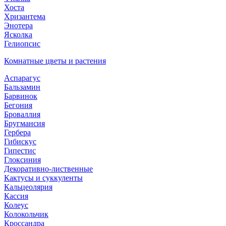
Хоста
Хризантема
Энотера
Ясколка
Гелиопсис
Комнатные цветы и растения
Аспарагус
Бальзамин
Барвинок
Бегония
Броваллия
Бругмансия
Гербера
Гибискус
Гипестис
Глоксиния
Декоративно-лиственные
Кактусы и суккуленты
Кальцеолярия
Кассия
Колеус
Колокольчик
Кроссандра