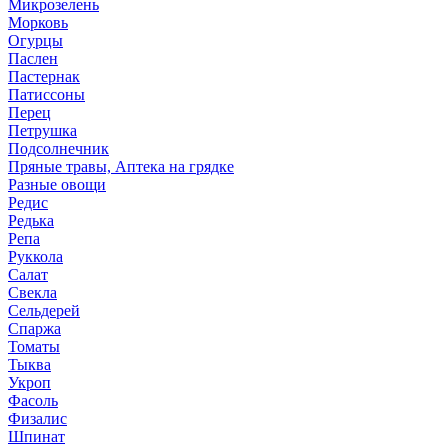
Микрозелень
Морковь
Огурцы
Паслен
Пастернак
Патиссоны
Перец
Петрушка
Подсолнечник
Пряные травы, Аптека на грядке
Разные овощи
Редис
Редька
Репа
Руккола
Салат
Свекла
Сельдерей
Спаржа
Томаты
Тыква
Укроп
Фасоль
Физалис
Шпинат