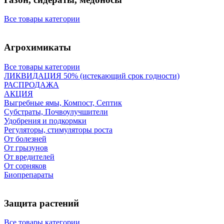
Все товары категории
Агрохимикаты
Все товары категории
ЛИКВИДАЦИЯ 50% (истекающий срок годности)
РАСПРОДАЖА
АКЦИЯ
Выгребные ямы, Компост, Септик
Субстраты, Почвоулучшители
Удобрения и подкормки
Регуляторы, стимуляторы роста
От болезней
От грызунов
От вредителей
От сорняков
Биопрепараты
Защита растений
Все товары категории