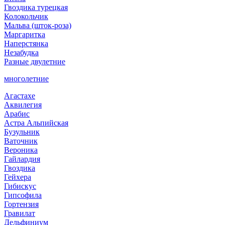
Гвоздика турецкая
Колокольчик
Мальва (шток-роза)
Маргаритка
Наперстянка
Незабудка
Разные двулетние
многолетние
Агастахе
Аквилегия
Арабис
Астра Альпийская
Бузульник
Ваточник
Вероника
Гайлардия
Гвоздика
Гейхера
Гибискус
Гипсофила
Гортензия
Гравилат
Дельфиниум