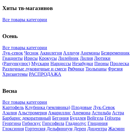
Хиты тв-магазинов
Все товары категории
Осень
Все товары категории
Лук-севок
Чеснок
Аквилегия
Аллиум
Анемоны
Безвременник
Гиацинты
Ирисы
Крокусы
Лилейник
Лилия
Лютики
(Ранункулюс)
Мускари
Нарцисcы
Незабудки
Пионы
Пролеска
Различные луковичные и смеси
Рябчики
Тюльпаны
Фрезия
Хризантемы
РАСПРОДАЖА
Весна
Все товары категории
Картофель
Клубника (земляника)
Плодовые
Лук-Севок
Азалия
Альстромерия
Амариллис
Анемона
Астильба
Астра
Барбарис декоративный
Бегония
Буддлея
Вейгела
Гейхера
Георгина
Гибискус
Гипсофила
Гладиолус
Глициния
Глоксиния
Гортензия
Дельфиниум
Дерен
Дицентра
Жасмин