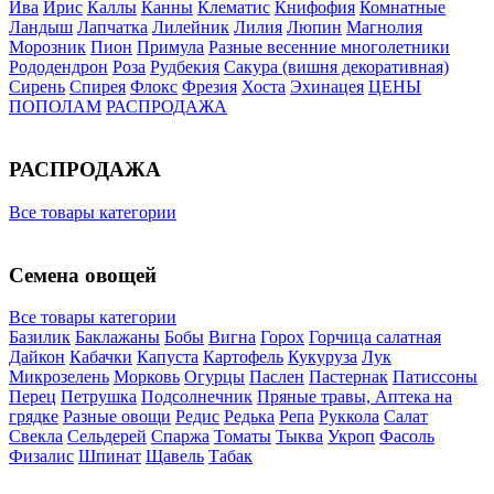
Ива
Ирис
Каллы
Канны
Клематис
Книфофия
Комнатные
Ландыш
Лапчатка
Лилейник
Лилия
Люпин
Магнолия
Морозник
Пион
Примула
Разные весенние многолетники
Рододендрон
Роза
Рудбекия
Сакура (вишня декоративная)
Сирень
Спирея
Флокс
Фрезия
Хоста
Эхинацея
ЦЕНЫ
ПОПОЛАМ
РАСПРОДАЖА
РАСПРОДАЖА
Все товары категории
Семена овощей
Все товары категории
Базилик
Баклажаны
Бобы
Вигна
Горох
Горчица салатная
Дайкон
Кабачки
Капуста
Картофель
Кукуруза
Лук
Микрозелень
Морковь
Огурцы
Паслен
Пастернак
Патиссоны
Перец
Петрушка
Подсолнечник
Пряные травы, Аптека на
грядке
Разные овощи
Редис
Редька
Репа
Руккола
Салат
Свекла
Сельдерей
Спаржа
Томаты
Тыква
Укроп
Фасоль
Физалис
Шпинат
Щавель
Табак