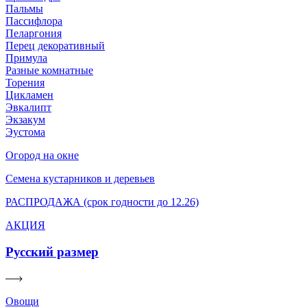
Пальмы
Пассифлора
Пеларгония
Перец декоративный
Примула
Разные комнатные
Торения
Цикламен
Эвкалипт
Экзакум
Эустома
Огород на окне
Семена кустарников и деревьев
РАСПРОДАЖА (срок годности до 12.26)
АКЦИЯ
Русский размер
Овощи