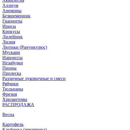
Аквилегия
Аллиум
Анемоны
Безвременник
Гиацинты
Ирисы
Крокусы
Лилейник
Лилия
Лютики (Ранункулюс)
Мускари
Нарцисcы
Незабудки
Пионы
Пролеска
Различные луковичные и смеси
Рябчики
Тюльпаны
Фрезия
Хризантемы
РАСПРОДАЖА
Весна
Картофель
Клубника (земляника)