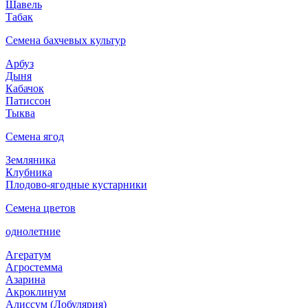
Щавель
Табак
Семена бахчевых культур
Арбуз
Дыня
Кабачок
Патиссон
Тыква
Семена ягод
Земляника
Клубника
Плодово-ягодные кустарники
Семена цветов
однолетние
Агератум
Агростемма
Азарина
Акроклинум
Алиссум (Лобулярия)