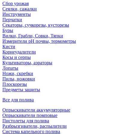
Сбор урожая
Сеялки, сажалки
Инструменты
Перчатки
Секаторы, сучкорезы, кусторезы
Буры
Вилки, Грабли, Совки, Тяпки
Измерители pH почвы, термометры
Кисти
Корнеудалители
Косы и серпы
Культиваторы, аэраторы
Лопаты
Ножи, скребки
Пилы, ножовки
Плоскорезы
Предметы защиты
Все для полива
Опрыскиватели аккумуляторные
Опрыскиватели помповые
Пистолеты для полива
Разбрызгиватели, распылители
Система капельного полива