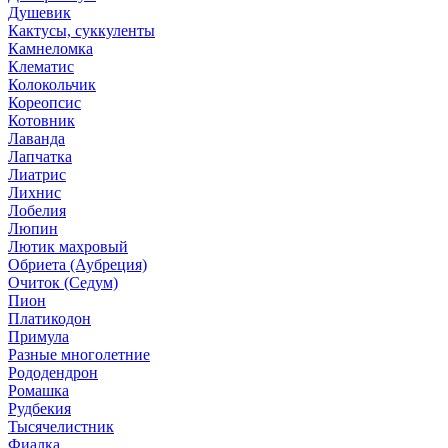
Душевик
Кактусы, суккуленты
Камнеломка
Клематис
Колокольчик
Кореопсис
Котовник
Лаванда
Лапчатка
Лиатрис
Лихнис
Лобелия
Люпин
Лютик махровый
Обриета (Аубреция)
Очиток (Седум)
Пион
Платикодон
Примула
Разные многолетние
Рододендрон
Ромашка
Рудбекия
Тысячелистник
Фиалка