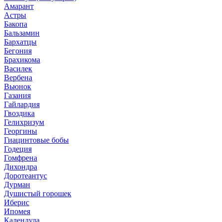
Амарант
Астры
Бакопа
Бальзамин
Бархатцы
Бегония
Брахикома
Василек
Вербена
Вьюнок
Газания
Гайлардия
Гвоздика
Гелихризум
Георгины
Гиацинтовые бобы
Годеция
Гомфрена
Дихондра
Доротеантус
Дурман
Душистый горошек
Иберис
Ипомея
Календула