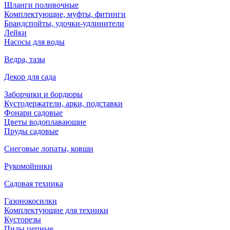
Шланги поливочные
Комплектующие, муфты, фитинги
Брандспойты, удочки-удлинители
Лейки
Насосы для воды
Ведра, тазы
Декор для сада
Заборчики и бордюры
Кустодержатели, арки, подставки
Фонари садовые
Цветы водоплавающие
Пруды садовые
Снеговые лопаты, ковши
Рукомойники
Садовая техника
Газонокосилки
Комплектующие для техники
Кусторезы
Пилы цепные