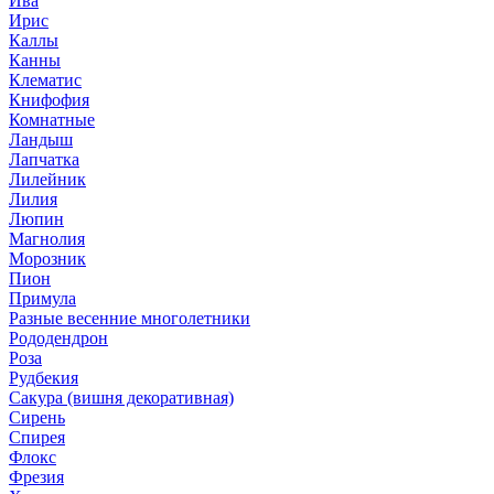
Ива
Ирис
Каллы
Канны
Клематис
Книфофия
Комнатные
Ландыш
Лапчатка
Лилейник
Лилия
Люпин
Магнолия
Морозник
Пион
Примула
Разные весенние многолетники
Рододендрон
Роза
Рудбекия
Сакура (вишня декоративная)
Сирень
Спирея
Флокс
Фрезия