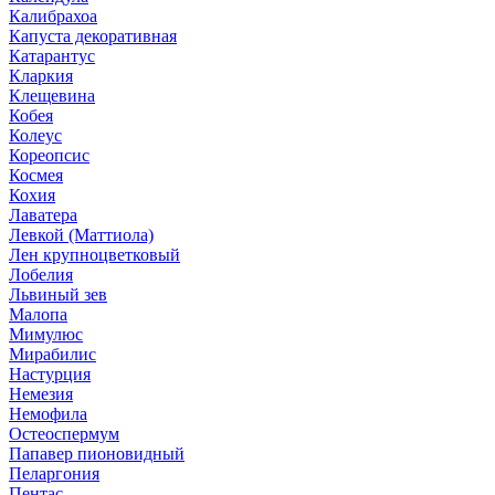
Калибрахоа
Капуста декоративная
Катарантус
Кларкия
Клещевина
Кобея
Колеус
Кореопсис
Космея
Кохия
Лаватера
Левкой (Маттиола)
Лен крупноцветковый
Лобелия
Львиный зев
Малопа
Мимулюс
Мирабилис
Настурция
Немезия
Немофила
Остеоспермум
Папавер пионовидный
Пеларгония
Пентас