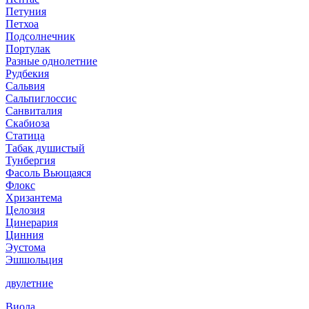
Петуния
Петхоа
Подсолнечник
Портулак
Разные однолетние
Рудбекия
Сальвия
Сальпиглоссис
Санвиталия
Скабиоза
Статица
Табак душистый
Тунбергия
Фасоль Вьющаяся
Флокс
Хризантема
Целозия
Цинерария
Цинния
Эустома
Эшшольция
двулетние
Виола