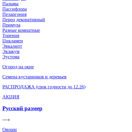
Пальмы
Пассифлора
Пеларгония
Перец декоративный
Примула
Разные комнатные
Торения
Цикламен
Эвкалипт
Экзакум
Эустома
Огород на окне
Семена кустарников и деревьев
РАСПРОДАЖА (срок годности до 12.26)
АКЦИЯ
Русский размер
Овощи