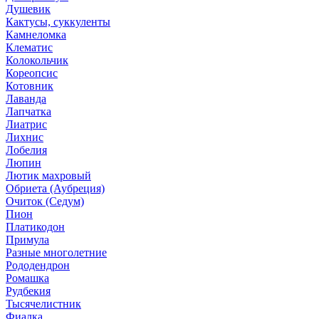
Душевик
Кактусы, суккуленты
Камнеломка
Клематис
Колокольчик
Кореопсис
Котовник
Лаванда
Лапчатка
Лиатрис
Лихнис
Лобелия
Люпин
Лютик махровый
Обриета (Аубреция)
Очиток (Седум)
Пион
Платикодон
Примула
Разные многолетние
Рододендрон
Ромашка
Рудбекия
Тысячелистник
Фиалка