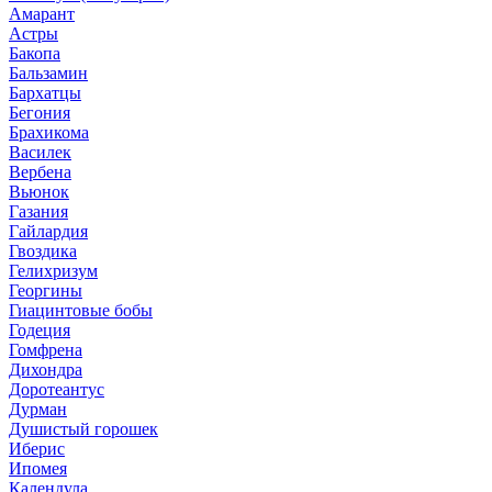
Амарант
Астры
Бакопа
Бальзамин
Бархатцы
Бегония
Брахикома
Василек
Вербена
Вьюнок
Газания
Гайлардия
Гвоздика
Гелихризум
Георгины
Гиацинтовые бобы
Годеция
Гомфрена
Дихондра
Доротеантус
Дурман
Душистый горошек
Иберис
Ипомея
Календула