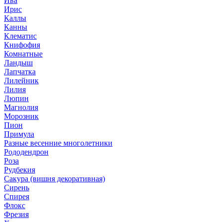
Ива
Ирис
Каллы
Канны
Клематис
Книфофия
Комнатные
Ландыш
Лапчатка
Лилейник
Лилия
Люпин
Магнолия
Морозник
Пион
Примула
Разные весенние многолетники
Рододендрон
Роза
Рудбекия
Сакура (вишня декоративная)
Сирень
Спирея
Флокс
Фрезия