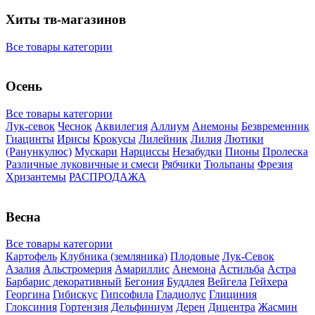
Хиты тв-магазинов
Все товары категории
Осень
Все товары категории
Лук-севок
Чеснок
Аквилегия
Аллиум
Анемоны
Безвременник
Гиацинты
Ирисы
Крокусы
Лилейник
Лилия
Лютики
(Ранункулюс)
Мускари
Нарцисcы
Незабудки
Пионы
Пролеска
Различные луковичные и смеси
Рябчики
Тюльпаны
Фрезия
Хризантемы
РАСПРОДАЖА
Весна
Все товары категории
Картофель
Клубника (земляника)
Плодовые
Лук-Севок
Азалия
Альстромерия
Амариллис
Анемона
Астильба
Астра
Барбарис декоративный
Бегония
Буддлея
Вейгела
Гейхера
Георгина
Гибискус
Гипсофила
Гладиолус
Глициния
Глоксиния
Гортензия
Дельфиниум
Дерен
Дицентра
Жасмин