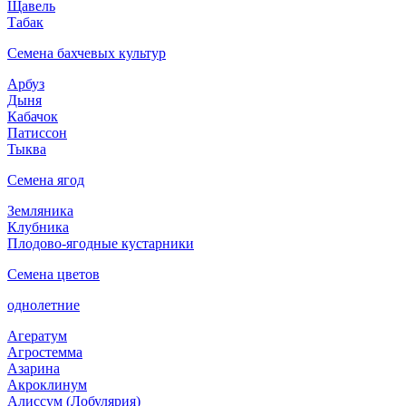
Щавель
Табак
Семена бахчевых культур
Арбуз
Дыня
Кабачок
Патиссон
Тыква
Семена ягод
Земляника
Клубника
Плодово-ягодные кустарники
Семена цветов
однолетние
Агератум
Агростемма
Азарина
Акроклинум
Алиссум (Лобулярия)