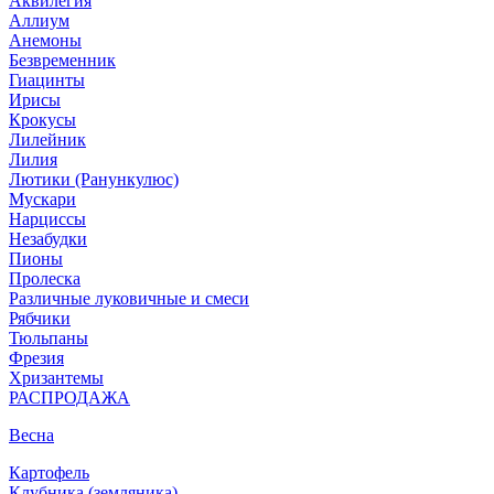
Аквилегия
Аллиум
Анемоны
Безвременник
Гиацинты
Ирисы
Крокусы
Лилейник
Лилия
Лютики (Ранункулюс)
Мускари
Нарцисcы
Незабудки
Пионы
Пролеска
Различные луковичные и смеси
Рябчики
Тюльпаны
Фрезия
Хризантемы
РАСПРОДАЖА
Весна
Картофель
Клубника (земляника)