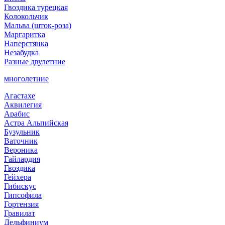
Гвоздика турецкая
Колокольчик
Мальва (шток-роза)
Маргаритка
Наперстянка
Незабудка
Разные двулетние
многолетние
Агастахе
Аквилегия
Арабис
Астра Альпийская
Бузульник
Ваточник
Вероника
Гайлардия
Гвоздика
Гейхера
Гибискус
Гипсофила
Гортензия
Гравилат
Дельфиниум