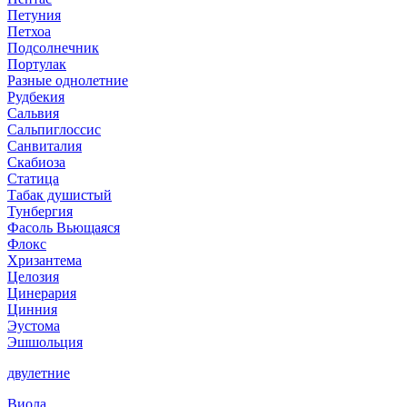
Петуния
Петхоа
Подсолнечник
Портулак
Разные однолетние
Рудбекия
Сальвия
Сальпиглоссис
Санвиталия
Скабиоза
Статица
Табак душистый
Тунбергия
Фасоль Вьющаяся
Флокс
Хризантема
Целозия
Цинерария
Цинния
Эустома
Эшшольция
двулетние
Виола