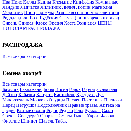
Ива
Ирис
Каллы
Канны
Клематис
Книфофия
Комнатные
Ландыш
Лапчатка
Лилейник
Лилия
Люпин
Магнолия
Морозник
Пион
Примула
Разные весенние многолетники
Рододендрон
Роза
Рудбекия
Сакура (вишня декоративная)
Сирень
Спирея
Флокс
Фрезия
Хоста
Эхинацея
ЦЕНЫ
ПОПОЛАМ
РАСПРОДАЖА
РАСПРОДАЖА
Все товары категории
Семена овощей
Все товары категории
Базилик
Баклажаны
Бобы
Вигна
Горох
Горчица салатная
Дайкон
Кабачки
Капуста
Картофель
Кукуруза
Лук
Микрозелень
Морковь
Огурцы
Паслен
Пастернак
Патиссоны
Перец
Петрушка
Подсолнечник
Пряные травы, Аптека на
грядке
Разные овощи
Редис
Редька
Репа
Руккола
Салат
Свекла
Сельдерей
Спаржа
Томаты
Тыква
Укроп
Фасоль
Физалис
Шпинат
Щавель
Табак