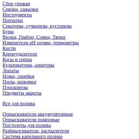
Сбор урожая
Сеялки, сажалки
Инструменты
Перчатки
Секаторы, сучкорезы, кусторезы
Буры
Вилки, Грабли, Совки, Тяпки
Измерители pH почвы, термометры
Кисти
Корнеудалители
Косы и серпы
Культиваторы, аэраторы
Лопаты
Ножи, скребки
Пилы, ножовки
Плоскорезы
Предметы защиты
Все для полива
Опрыскиватели аккумуляторные
Опрыскиватели помповые
Пистолеты для полива
Разбрызгиватели, распылители
Система капельного полива