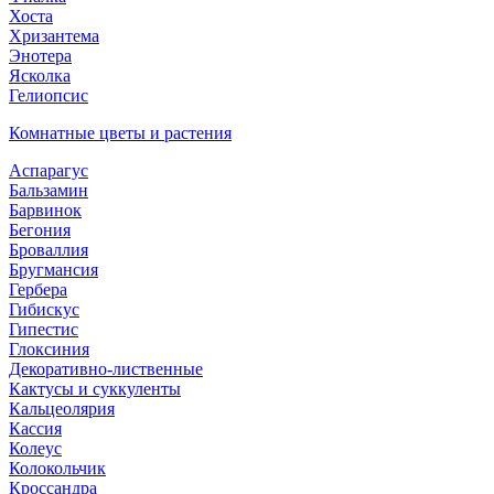
Хоста
Хризантема
Энотера
Ясколка
Гелиопсис
Комнатные цветы и растения
Аспарагус
Бальзамин
Барвинок
Бегония
Броваллия
Бругмансия
Гербера
Гибискус
Гипестис
Глоксиния
Декоративно-лиственные
Кактусы и суккуленты
Кальцеолярия
Кассия
Колеус
Колокольчик
Кроссандра