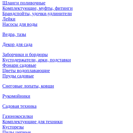
Шланги поливочные
Комплектующие, муфты, фитинги
Брандспойты, удочки-удлинители
Лейки
Насосы для воды
Ведра, тазы
Декор для сада
Заборчики и бордюры
Кустодержатели, арки, подставки
Фонари садовые
Цветы водоплавающие
Пруды садовые
Снеговые лопаты, ковши
Рукомойники
Садовая техника
Газонокосилки
Комплектующие для техники
Кусторезы
Пилы цепные