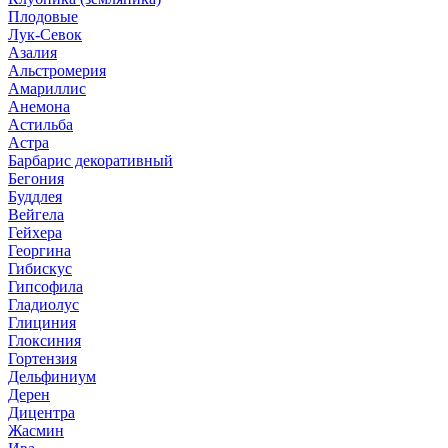
Плодовые
Лук-Севок
Азалия
Альстромерия
Амариллис
Анемона
Астильба
Астра
Барбарис декоративный
Бегония
Буддлея
Вейгела
Гейхера
Георгина
Гибискус
Гипсофила
Гладиолус
Глициния
Глоксиния
Гортензия
Дельфиниум
Дерен
Дицентра
Жасмин