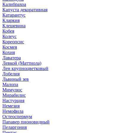
Калибрахоа
Капуста декоративная
Катарантус
Кларкия
Клещевина
Кобея
Колеус
Кореопсис
Космея
Кохия
Лаватера
Левкой (Маттиола)
Лен крупноцветковый
Лобелия
Львиный зев
Малопа
Мимулюс
Мирабилис
Настурция
Немезия
Немофила
Остеоспермум
Папавер пионовидный
Пеларгония
Пентас