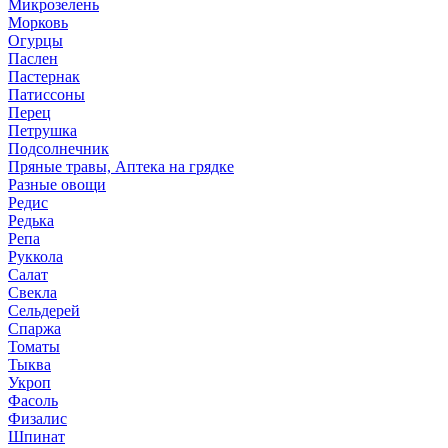
Микрозелень
Морковь
Огурцы
Паслен
Пастернак
Патиссоны
Перец
Петрушка
Подсолнечник
Пряные травы, Аптека на грядке
Разные овощи
Редис
Редька
Репа
Руккола
Салат
Свекла
Сельдерей
Спаржа
Томаты
Тыква
Укроп
Фасоль
Физалис
Шпинат