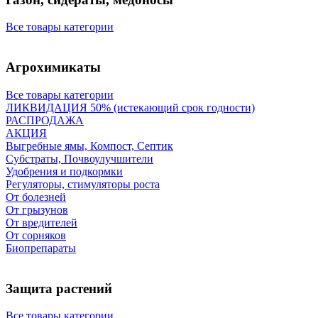
Все товары категории
Агрохимикаты
Все товары категории
ЛИКВИДАЦИЯ 50% (истекающий срок годности)
РАСПРОДАЖА
АКЦИЯ
Выгребные ямы, Компост, Септик
Субстраты, Почвоулучшители
Удобрения и подкормки
Регуляторы, стимуляторы роста
От болезней
От грызунов
От вредителей
От сорняков
Биопрепараты
Защита растений
Все товары категории