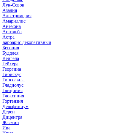
Лук-Севок
Азалия
Альстромерия
Амариллис
Анемона
Астильба
Астра
Барбарис декоративный
Бегония
Буддлея
Вейгела
Гейхера
Георгина
Гибискус
Гипсофила
Гладиолус
Глициния
Глоксиния
Гортензия
Дельфиниум
Дерен
Дицентра
Жасмин
Ива