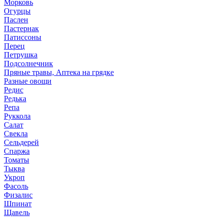
Морковь
Огурцы
Паслен
Пастернак
Патиссоны
Перец
Петрушка
Подсолнечник
Пряные травы, Аптека на грядке
Разные овощи
Редис
Редька
Репа
Руккола
Салат
Свекла
Сельдерей
Спаржа
Томаты
Тыква
Укроп
Фасоль
Физалис
Шпинат
Щавель