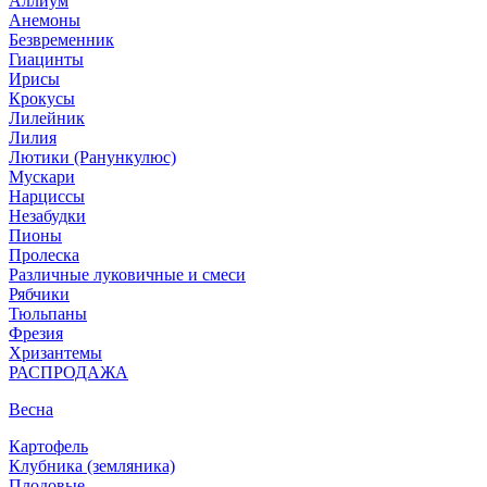
Аллиум
Анемоны
Безвременник
Гиацинты
Ирисы
Крокусы
Лилейник
Лилия
Лютики (Ранункулюс)
Мускари
Нарцисcы
Незабудки
Пионы
Пролеска
Различные луковичные и смеси
Рябчики
Тюльпаны
Фрезия
Хризантемы
РАСПРОДАЖА
Весна
Картофель
Клубника (земляника)
Плодовые