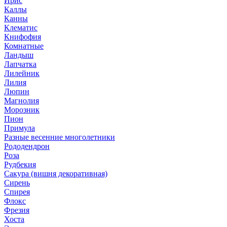
Ирис
Каллы
Канны
Клематис
Книфофия
Комнатные
Ландыш
Лапчатка
Лилейник
Лилия
Люпин
Магнолия
Морозник
Пион
Примула
Разные весенние многолетники
Рододендрон
Роза
Рудбекия
Сакура (вишня декоративная)
Сирень
Спирея
Флокс
Фрезия
Хоста