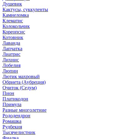
Душевик
Кактусы, суккуленты
Камнеломка
Клематис
Колокольчик
Кореопсис
Котовник
Лаванда
Лапчатка
Лиатрис
Лихнис
Лобелия
Люпин
Лютик махровый
Обриета (Аубреция)
Очиток (Седум)
Пион
Платикодон
Примула
Разные многолетние
Рододендрон
Ромашка
Рудбекия
Тысячелистник
Фиалка