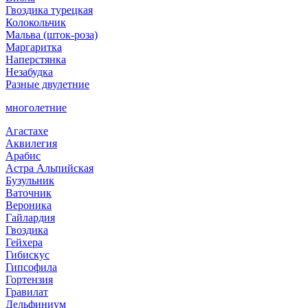
Гвоздика турецкая
Колокольчик
Мальва (шток-роза)
Маргаритка
Наперстянка
Незабудка
Разные двулетние
многолетние
Агастахе
Аквилегия
Арабис
Астра Альпийская
Бузульник
Ваточник
Вероника
Гайлардия
Гвоздика
Гейхера
Гибискус
Гипсофила
Гортензия
Гравилат
Дельфиниум