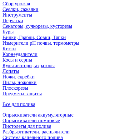
Сбор урожая
Сеялки, сажалки
Инструменты
Перчатки
Секаторы, сучкорезы, кусторезы
Буры
Вилки, Грабли, Совки, Тяпки
Измерители pH почвы, термометры
Кисти
Корнеудалители
Косы и серпы
Культиваторы, аэраторы
Лопаты
Ножи, скребки
Пилы, ножовки
Плоскорезы
Предметы защиты
Все для полива
Опрыскиватели аккумуляторные
Опрыскиватели помповые
Пистолеты для полива
Разбрызгиватели, распылители
Система капельного полива