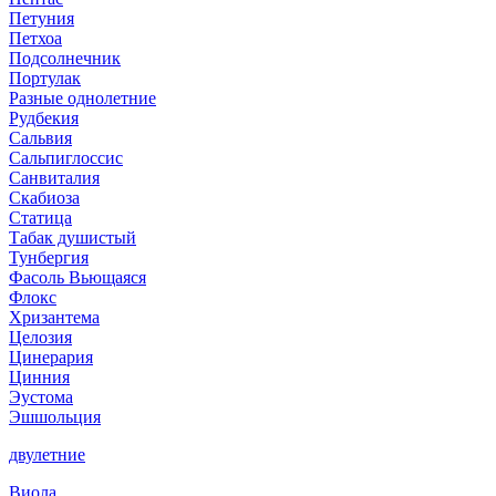
Петуния
Петхоа
Подсолнечник
Портулак
Разные однолетние
Рудбекия
Сальвия
Сальпиглоссис
Санвиталия
Скабиоза
Статица
Табак душистый
Тунбергия
Фасоль Вьющаяся
Флокс
Хризантема
Целозия
Цинерария
Цинния
Эустома
Эшшольция
двулетние
Виола