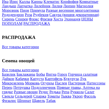
Ива
Ирис
Каллы
Канны
Клематис
Книфофия
Комнатные
Ландыш
Лапчатка
Лилейник
Лилия
Люпин
Магнолия
Морозник
Пион
Примула
Разные весенние многолетники
Рододендрон
Роза
Рудбекия
Сакура (вишня декоративная)
Сирень
Спирея
Флокс
Фрезия
Хоста
Эхинацея
ЦЕНЫ
ПОПОЛАМ
РАСПРОДАЖА
РАСПРОДАЖА
Все товары категории
Семена овощей
Все товары категории
Базилик
Баклажаны
Бобы
Вигна
Горох
Горчица салатная
Дайкон
Кабачки
Капуста
Картофель
Кукуруза
Лук
Микрозелень
Морковь
Огурцы
Паслен
Пастернак
Патиссоны
Перец
Петрушка
Подсолнечник
Пряные травы, Аптека на
грядке
Разные овощи
Редис
Редька
Репа
Руккола
Салат
Свекла
Сельдерей
Спаржа
Томаты
Тыква
Укроп
Фасоль
Физалис
Шпинат
Щавель
Табак