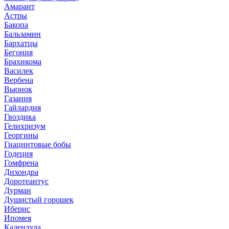
Амарант
Астры
Бакопа
Бальзамин
Бархатцы
Бегония
Брахикома
Василек
Вербена
Вьюнок
Газания
Гайлардия
Гвоздика
Гелихризум
Георгины
Гиацинтовые бобы
Годеция
Гомфрена
Дихондра
Доротеантус
Дурман
Душистый горошек
Иберис
Ипомея
Календула