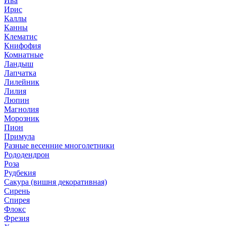
Ива
Ирис
Каллы
Канны
Клематис
Книфофия
Комнатные
Ландыш
Лапчатка
Лилейник
Лилия
Люпин
Магнолия
Морозник
Пион
Примула
Разные весенние многолетники
Рододендрон
Роза
Рудбекия
Сакура (вишня декоративная)
Сирень
Спирея
Флокс
Фрезия