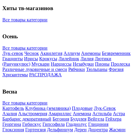
Хиты тв-магазинов
Все товары категории
Осень
Все товары категории
Лук-севок
Чеснок
Аквилегия
Аллиум
Анемоны
Безвременник
Гиацинты
Ирисы
Крокусы
Лилейник
Лилия
Лютики
(Ранункулюс)
Мускари
Нарцисcы
Незабудки
Пионы
Пролеска
Различные луковичные и смеси
Рябчики
Тюльпаны
Фрезия
Хризантемы
РАСПРОДАЖА
Весна
Все товары категории
Картофель
Клубника (земляника)
Плодовые
Лук-Севок
Азалия
Альстромерия
Амариллис
Анемона
Астильба
Астра
Барбарис декоративный
Бегония
Буддлея
Вейгела
Гейхера
Георгина
Гибискус
Гипсофила
Гладиолус
Глициния
Глоксиния
Гортензия
Дельфиниум
Дерен
Дицентра
Жасмин