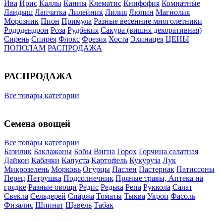
Ива
Ирис
Каллы
Канны
Клематис
Книфофия
Комнатные
Ландыш
Лапчатка
Лилейник
Лилия
Люпин
Магнолия
Морозник
Пион
Примула
Разные весенние многолетники
Рододендрон
Роза
Рудбекия
Сакура (вишня декоративная)
Сирень
Спирея
Флокс
Фрезия
Хоста
Эхинацея
ЦЕНЫ
ПОПОЛАМ
РАСПРОДАЖА
РАСПРОДАЖА
Все товары категории
Семена овощей
Все товары категории
Базилик
Баклажаны
Бобы
Вигна
Горох
Горчица салатная
Дайкон
Кабачки
Капуста
Картофель
Кукуруза
Лук
Микрозелень
Морковь
Огурцы
Паслен
Пастернак
Патиссоны
Перец
Петрушка
Подсолнечник
Пряные травы, Аптека на
грядке
Разные овощи
Редис
Редька
Репа
Руккола
Салат
Свекла
Сельдерей
Спаржа
Томаты
Тыква
Укроп
Фасоль
Физалис
Шпинат
Щавель
Табак