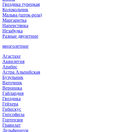
Гвоздика турецкая
Колокольчик
Мальва (шток-роза)
Маргаритка
Наперстянка
Незабудка
Разные двулетние
многолетние
Агастахе
Аквилегия
Арабис
Астра Альпийская
Бузульник
Ваточник
Вероника
Гайлардия
Гвоздика
Гейхера
Гибискус
Гипсофила
Гортензия
Гравилат
Дельфиниум