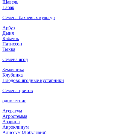
Щавель
Табак
Семена бахчевых культур
Арбуз
Дыня
Кабачок
Патиссон
Тыква
Семена ягод
Земляника
Клубника
Плодово-ягодные кустарники
Семена цветов
однолетние
Агератум
Агростемма
Азарина
Акроклинум
Алиссум (Лобулярия)