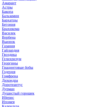
Амарант
Астры
Бакопа
Бальзамин
Бархатцы
Бегония
Брахикома
Василек
Вербена
Вьюнок
Газания
Гайлардия
Гвоздика
Гелихризум
Георгины
Гиацинтовые бобы
Годеция
Гомфрена
Дихондра
Доротеантус
Дурман
Душистый горошек
Иберис
Ипомея
Календула