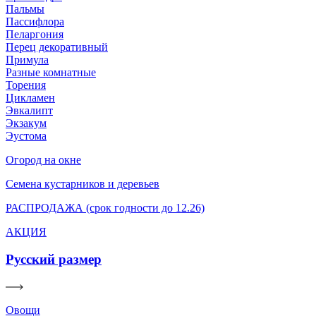
Пальмы
Пассифлора
Пеларгония
Перец декоративный
Примула
Разные комнатные
Торения
Цикламен
Эвкалипт
Экзакум
Эустома
Огород на окне
Семена кустарников и деревьев
РАСПРОДАЖА (срок годности до 12.26)
АКЦИЯ
Русский размер
Овощи