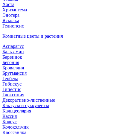
Хоста
Хризантема
Энотера
Ясколка
Гелиопсис
Комнатные цветы и растения
Аспарагус
Бальзамин
Барвинок
Бегония
Броваллия
Бругмансия
Гербера
Гибискус
Гипестис
Глоксиния
Декоративно-лиственные
Кактусы и суккуленты
Кальцеолярия
Кассия
Колеус
Колокольчик
Кроссандра