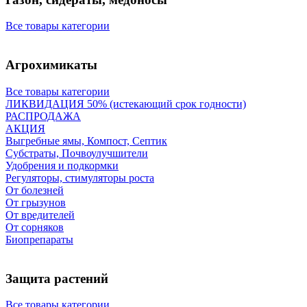
Все товары категории
Агрохимикаты
Все товары категории
ЛИКВИДАЦИЯ 50% (истекающий срок годности)
РАСПРОДАЖА
АКЦИЯ
Выгребные ямы, Компост, Септик
Субстраты, Почвоулучшители
Удобрения и подкормки
Регуляторы, стимуляторы роста
От болезней
От грызунов
От вредителей
От сорняков
Биопрепараты
Защита растений
Все товары категории