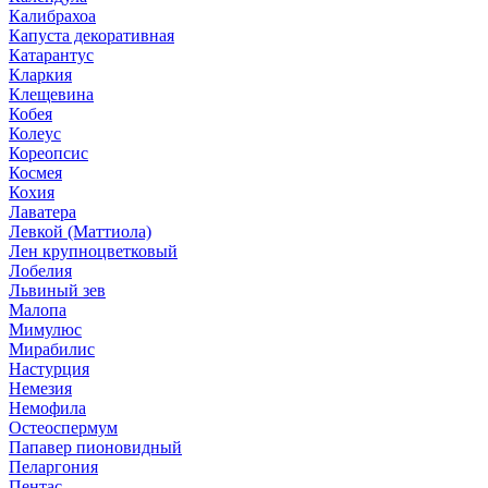
Калибрахоа
Капуста декоративная
Катарантус
Кларкия
Клещевина
Кобея
Колеус
Кореопсис
Космея
Кохия
Лаватера
Левкой (Маттиола)
Лен крупноцветковый
Лобелия
Львиный зев
Малопа
Мимулюс
Мирабилис
Настурция
Немезия
Немофила
Остеоспермум
Папавер пионовидный
Пеларгония
Пентас