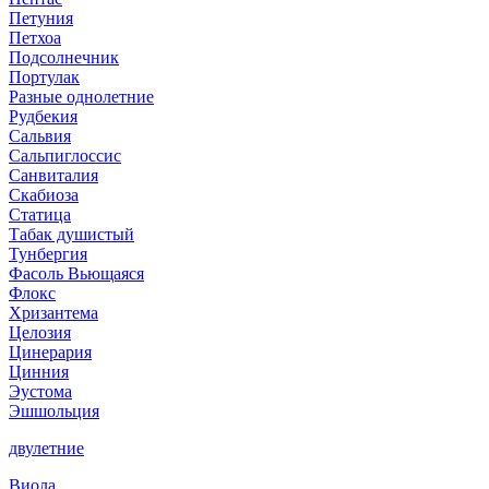
Петуния
Петхоа
Подсолнечник
Портулак
Разные однолетние
Рудбекия
Сальвия
Сальпиглоссис
Санвиталия
Скабиоза
Статица
Табак душистый
Тунбергия
Фасоль Вьющаяся
Флокс
Хризантема
Целозия
Цинерария
Цинния
Эустома
Эшшольция
двулетние
Виола