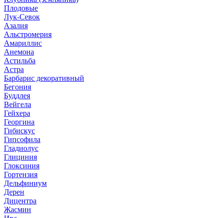
Плодовые
Лук-Севок
Азалия
Альстромерия
Амариллис
Анемона
Астильба
Астра
Барбарис декоративный
Бегония
Буддлея
Вейгела
Гейхера
Георгина
Гибискус
Гипсофила
Гладиолус
Глициния
Глоксиния
Гортензия
Дельфиниум
Дерен
Дицентра
Жасмин