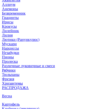
Аквилегия
Аллиум
Анемоны
Безвременник
Гиацинты
Ирисы
Крокусы
Лилейник
Лилия
Лютики (Ранункулюс)
Мускари
Нарцисcы
Незабудки
Пионы
Пролеска
Различные луковичные и смеси
Рябчики
Тюльпаны
Фрезия
Хризантемы
РАСПРОДАЖА
Весна
Картофель
Клубника (земляника)