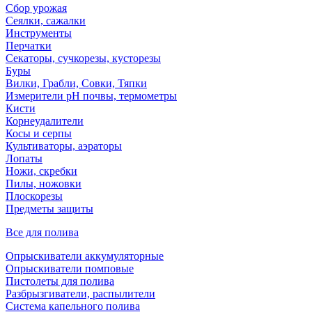
Сбор урожая
Сеялки, сажалки
Инструменты
Перчатки
Секаторы, сучкорезы, кусторезы
Буры
Вилки, Грабли, Совки, Тяпки
Измерители pH почвы, термометры
Кисти
Корнеудалители
Косы и серпы
Культиваторы, аэраторы
Лопаты
Ножи, скребки
Пилы, ножовки
Плоскорезы
Предметы защиты
Все для полива
Опрыскиватели аккумуляторные
Опрыскиватели помповые
Пистолеты для полива
Разбрызгиватели, распылители
Система капельного полива