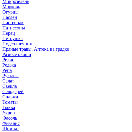
Микрозелень
Морковь
Огурцы
Паслен
Пастернак
Патиссоны
Перец
Петрушка
Подсолнечник
Пряные травы, Аптека на грядке
Разные овощи
Редис
Редька
Репа
Руккола
Салат
Свекла
Сельдерей
Спаржа
Томаты
Тыква
Укроп
Фасоль
Физалис
Шпинат