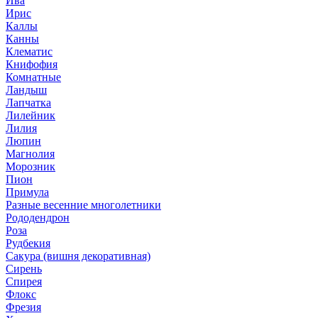
Ива
Ирис
Каллы
Канны
Клематис
Книфофия
Комнатные
Ландыш
Лапчатка
Лилейник
Лилия
Люпин
Магнолия
Морозник
Пион
Примула
Разные весенние многолетники
Рододендрон
Роза
Рудбекия
Сакура (вишня декоративная)
Сирень
Спирея
Флокс
Фрезия