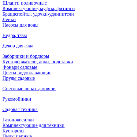
Шланги поливочные
Комплектующие, муфты, фитинги
Брандспойты, удочки-удлинители
Лейки
Насосы для воды
Ведра, тазы
Декор для сада
Заборчики и бордюры
Кустодержатели, арки, подставки
Фонари садовые
Цветы водоплавающие
Пруды садовые
Снеговые лопаты, ковши
Рукомойники
Садовая техника
Газонокосилки
Комплектующие для техники
Кусторезы
Пилы цепные