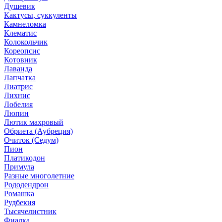
Душевик
Кактусы, суккуленты
Камнеломка
Клематис
Колокольчик
Кореопсис
Котовник
Лаванда
Лапчатка
Лиатрис
Лихнис
Лобелия
Люпин
Лютик махровый
Обриета (Аубреция)
Очиток (Седум)
Пион
Платикодон
Примула
Разные многолетние
Рододендрон
Ромашка
Рудбекия
Тысячелистник
Фиалка