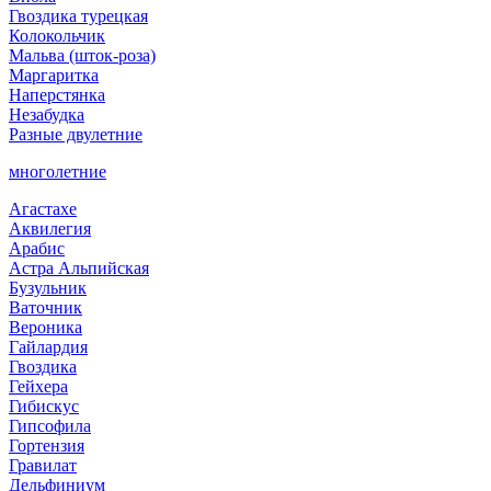
Гвоздика турецкая
Колокольчик
Мальва (шток-роза)
Маргаритка
Наперстянка
Незабудка
Разные двулетние
многолетние
Агастахе
Аквилегия
Арабис
Астра Альпийская
Бузульник
Ваточник
Вероника
Гайлардия
Гвоздика
Гейхера
Гибискус
Гипсофила
Гортензия
Гравилат
Дельфиниум