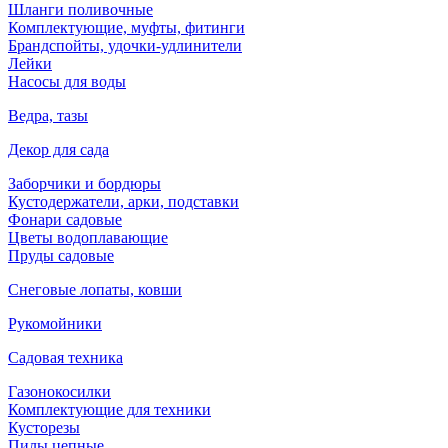
Шланги поливочные
Комплектующие, муфты, фитинги
Брандспойты, удочки-удлинители
Лейки
Насосы для воды
Ведра, тазы
Декор для сада
Заборчики и бордюры
Кустодержатели, арки, подставки
Фонари садовые
Цветы водоплавающие
Пруды садовые
Снеговые лопаты, ковши
Рукомойники
Садовая техника
Газонокосилки
Комплектующие для техники
Кусторезы
Пилы цепные