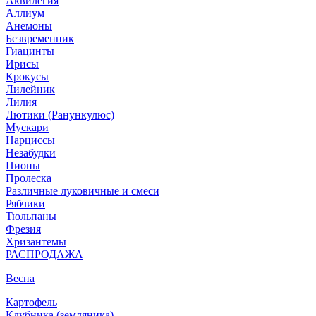
Аквилегия
Аллиум
Анемоны
Безвременник
Гиацинты
Ирисы
Крокусы
Лилейник
Лилия
Лютики (Ранункулюс)
Мускари
Нарцисcы
Незабудки
Пионы
Пролеска
Различные луковичные и смеси
Рябчики
Тюльпаны
Фрезия
Хризантемы
РАСПРОДАЖА
Весна
Картофель
Клубника (земляника)