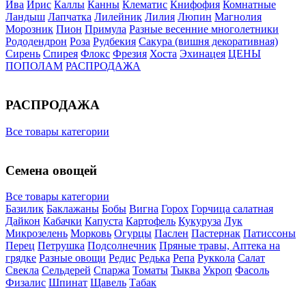
Ива
Ирис
Каллы
Канны
Клематис
Книфофия
Комнатные
Ландыш
Лапчатка
Лилейник
Лилия
Люпин
Магнолия
Морозник
Пион
Примула
Разные весенние многолетники
Рододендрон
Роза
Рудбекия
Сакура (вишня декоративная)
Сирень
Спирея
Флокс
Фрезия
Хоста
Эхинацея
ЦЕНЫ
ПОПОЛАМ
РАСПРОДАЖА
РАСПРОДАЖА
Все товары категории
Семена овощей
Все товары категории
Базилик
Баклажаны
Бобы
Вигна
Горох
Горчица салатная
Дайкон
Кабачки
Капуста
Картофель
Кукуруза
Лук
Микрозелень
Морковь
Огурцы
Паслен
Пастернак
Патиссоны
Перец
Петрушка
Подсолнечник
Пряные травы, Аптека на
грядке
Разные овощи
Редис
Редька
Репа
Руккола
Салат
Свекла
Сельдерей
Спаржа
Томаты
Тыква
Укроп
Фасоль
Физалис
Шпинат
Щавель
Табак