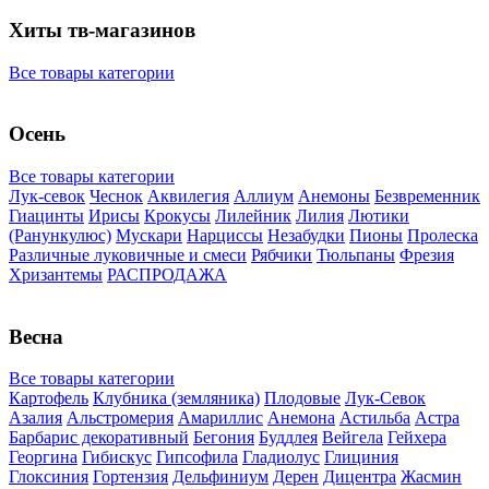
Хиты тв-магазинов
Все товары категории
Осень
Все товары категории
Лук-севок
Чеснок
Аквилегия
Аллиум
Анемоны
Безвременник
Гиацинты
Ирисы
Крокусы
Лилейник
Лилия
Лютики
(Ранункулюс)
Мускари
Нарцисcы
Незабудки
Пионы
Пролеска
Различные луковичные и смеси
Рябчики
Тюльпаны
Фрезия
Хризантемы
РАСПРОДАЖА
Весна
Все товары категории
Картофель
Клубника (земляника)
Плодовые
Лук-Севок
Азалия
Альстромерия
Амариллис
Анемона
Астильба
Астра
Барбарис декоративный
Бегония
Буддлея
Вейгела
Гейхера
Георгина
Гибискус
Гипсофила
Гладиолус
Глициния
Глоксиния
Гортензия
Дельфиниум
Дерен
Дицентра
Жасмин