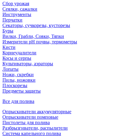
Сбор урожая
Сеялки, сажалки
Инструменты
Перчатки
Секаторы, сучкорезы, кусторезы
Буры
Вилки, Грабли, Совки, Тяпки
Измерители pH почвы, термометры
Кисти
Корнеудалители
Косы и серпы
Культиваторы, аэраторы
Лопаты
Ножи, скребки
Пилы, ножовки
Плоскорезы
Предметы защиты
Все для полива
Опрыскиватели аккумуляторные
Опрыскиватели помповые
Пистолеты для полива
Разбрызгиватели, распылители
Система капельного полива