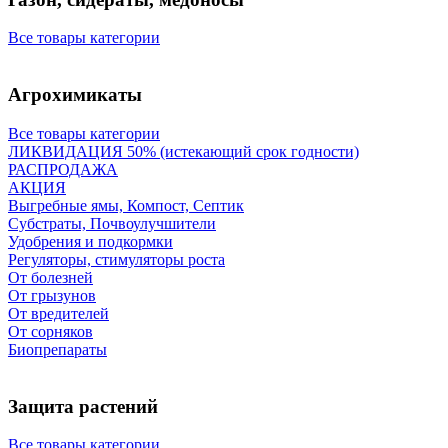
Все товары категории
Агрохимикаты
Все товары категории
ЛИКВИДАЦИЯ 50% (истекающий срок годности)
РАСПРОДАЖА
АКЦИЯ
Выгребные ямы, Компост, Септик
Субстраты, Почвоулучшители
Удобрения и подкормки
Регуляторы, стимуляторы роста
От болезней
От грызунов
От вредителей
От сорняков
Биопрепараты
Защита растений
Все товары категории