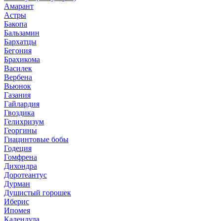
Амарант
Астры
Бакопа
Бальзамин
Бархатцы
Бегония
Брахикома
Василек
Вербена
Вьюнок
Газания
Гайлардия
Гвоздика
Гелихризум
Георгины
Гиацинтовые бобы
Годеция
Гомфрена
Дихондра
Доротеантус
Дурман
Душистый горошек
Иберис
Ипомея
Календула