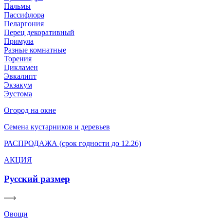
Пальмы
Пассифлора
Пеларгония
Перец декоративный
Примула
Разные комнатные
Торения
Цикламен
Эвкалипт
Экзакум
Эустома
Огород на окне
Семена кустарников и деревьев
РАСПРОДАЖА (срок годности до 12.26)
АКЦИЯ
Русский размер
Овощи