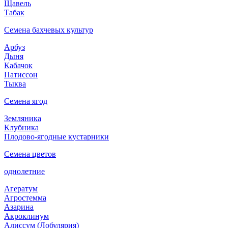
Щавель
Табак
Семена бахчевых культур
Арбуз
Дыня
Кабачок
Патиссон
Тыква
Семена ягод
Земляника
Клубника
Плодово-ягодные кустарники
Семена цветов
однолетние
Агератум
Агростемма
Азарина
Акроклинум
Алиссум (Лобулярия)