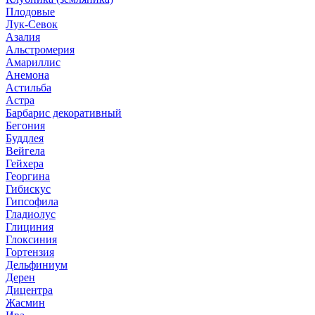
Плодовые
Лук-Севок
Азалия
Альстромерия
Амариллис
Анемона
Астильба
Астра
Барбарис декоративный
Бегония
Буддлея
Вейгела
Гейхера
Георгина
Гибискус
Гипсофила
Гладиолус
Глициния
Глоксиния
Гортензия
Дельфиниум
Дерен
Дицентра
Жасмин