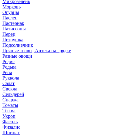
Микрозелень
Морковь
Огурцы
Паслен
Пастернак
Патиссоны
Перец
Петрушка
Подсолнечник
Пряные травы, Аптека на грядке
Разные овощи
Редис
Редька
Репа
Руккола
Салат
Свекла
Сельдерей
Спаржа
Томаты
Тыква
Укроп
Фасоль
Физалис
Шпинат