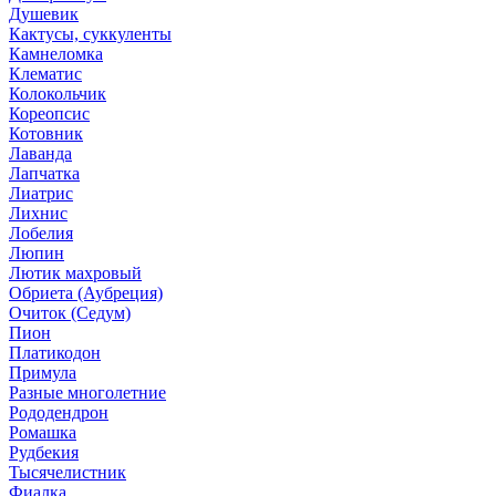
Душевик
Кактусы, суккуленты
Камнеломка
Клематис
Колокольчик
Кореопсис
Котовник
Лаванда
Лапчатка
Лиатрис
Лихнис
Лобелия
Люпин
Лютик махровый
Обриета (Аубреция)
Очиток (Седум)
Пион
Платикодон
Примула
Разные многолетние
Рододендрон
Ромашка
Рудбекия
Тысячелистник
Фиалка