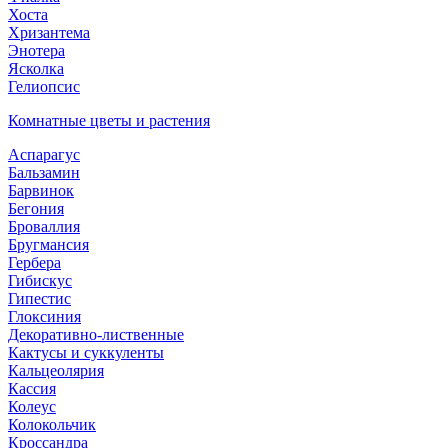
Хоста
Хризантема
Энотера
Ясколка
Гелиопсис
Комнатные цветы и растения
Аспарагус
Бальзамин
Барвинок
Бегония
Броваллия
Бругмансия
Гербера
Гибискус
Гипестис
Глоксиния
Декоративно-лиственные
Кактусы и суккуленты
Кальцеолярия
Кассия
Колеус
Колокольчик
Кроссандра