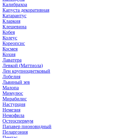
Калибрахоа
Капуста декоративная
Катарантус
Кларкия
Клещевина
Кобея
Колеус
Кореопсис
Космея
Кохия
Лаватера
Левкой (Маттиола)
Лен крупноцветковый
Лобелия
Львиный зев
Малопа
Мимулюс
Мирабилис
Настурция
Немезия
Немофила
Остеоспермум
Папавер пионовидный
Пеларгония
Пентас