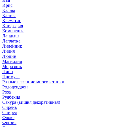
Ива
Ирис
Каллы
Канны
Клематис
Книфофия
Комнатные
Ландыш
Лапчатка
Лилейник
Лилия
Люпин
Магнолия
Морозник
Пион
Примула
Разные весенние многолетники
Рододендрон
Роза
Рудбекия
Сакура (вишня декоративная)
Сирень
Спирея
Флокс
Фрезия