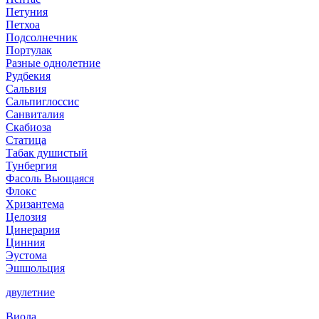
Петуния
Петхоа
Подсолнечник
Портулак
Разные однолетние
Рудбекия
Сальвия
Сальпиглоссис
Санвиталия
Скабиоза
Статица
Табак душистый
Тунбергия
Фасоль Вьющаяся
Флокс
Хризантема
Целозия
Цинерария
Цинния
Эустома
Эшшольция
двулетние
Виола