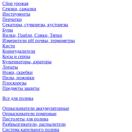
Сбор урожая
Сеялки, сажалки
Инструменты
Перчатки
Секаторы, сучкорезы, кусторезы
Буры
Вилки, Грабли, Совки, Тяпки
Измерители pH почвы, термометры
Кисти
Корнеудалители
Косы и серпы
Культиваторы, аэраторы
Лопаты
Ножи, скребки
Пилы, ножовки
Плоскорезы
Предметы защиты
Все для полива
Опрыскиватели аккумуляторные
Опрыскиватели помповые
Пистолеты для полива
Разбрызгиватели, распылители
Система капельного полива