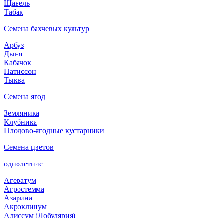
Щавель
Табак
Семена бахчевых культур
Арбуз
Дыня
Кабачок
Патиссон
Тыква
Семена ягод
Земляника
Клубника
Плодово-ягодные кустарники
Семена цветов
однолетние
Агератум
Агростемма
Азарина
Акроклинум
Алиссум (Лобулярия)