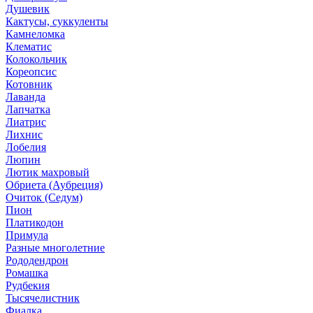
Душевик
Кактусы, суккуленты
Камнеломка
Клематис
Колокольчик
Кореопсис
Котовник
Лаванда
Лапчатка
Лиатрис
Лихнис
Лобелия
Люпин
Лютик махровый
Обриета (Аубреция)
Очиток (Седум)
Пион
Платикодон
Примула
Разные многолетние
Рододендрон
Ромашка
Рудбекия
Тысячелистник
Фиалка