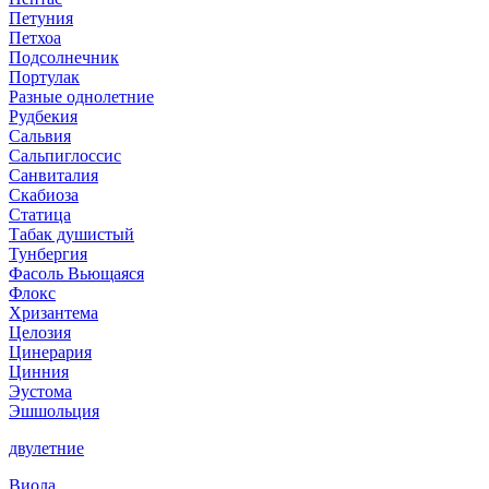
Петуния
Петхоа
Подсолнечник
Портулак
Разные однолетние
Рудбекия
Сальвия
Сальпиглоссис
Санвиталия
Скабиоза
Статица
Табак душистый
Тунбергия
Фасоль Вьющаяся
Флокс
Хризантема
Целозия
Цинерария
Цинния
Эустома
Эшшольция
двулетние
Виола