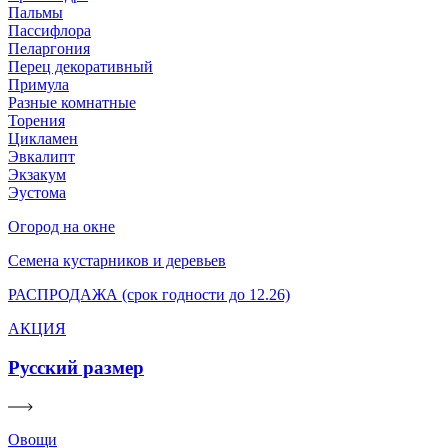
Пальмы
Пассифлора
Пеларгония
Перец декоративный
Примула
Разные комнатные
Торения
Цикламен
Эвкалипт
Экзакум
Эустома
Огород на окне
Семена кустарников и деревьев
РАСПРОДАЖА (срок годности до 12.26)
АКЦИЯ
Русский размер
Овощи