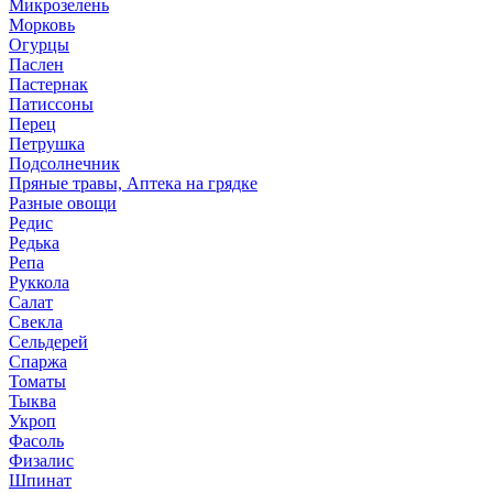
Микрозелень
Морковь
Огурцы
Паслен
Пастернак
Патиссоны
Перец
Петрушка
Подсолнечник
Пряные травы, Аптека на грядке
Разные овощи
Редис
Редька
Репа
Руккола
Салат
Свекла
Сельдерей
Спаржа
Томаты
Тыква
Укроп
Фасоль
Физалис
Шпинат