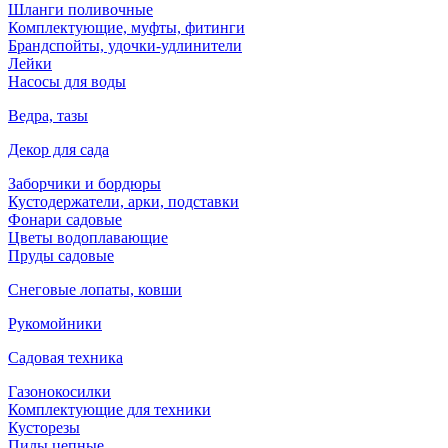
Шланги поливочные
Комплектующие, муфты, фитинги
Брандспойты, удочки-удлинители
Лейки
Насосы для воды
Ведра, тазы
Декор для сада
Заборчики и бордюры
Кустодержатели, арки, подставки
Фонари садовые
Цветы водоплавающие
Пруды садовые
Снеговые лопаты, ковши
Рукомойники
Садовая техника
Газонокосилки
Комплектующие для техники
Кусторезы
Пилы цепные