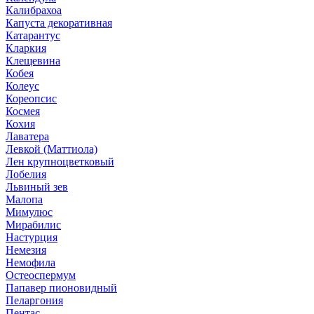
Калибрахоа
Капуста декоративная
Катарантус
Кларкия
Клещевина
Кобея
Колеус
Кореопсис
Космея
Кохия
Лаватера
Левкой (Маттиола)
Лен крупноцветковый
Лобелия
Львиный зев
Малопа
Мимулюс
Мирабилис
Настурция
Немезия
Немофила
Остеоспермум
Папавер пионовидный
Пеларгония
Пентас