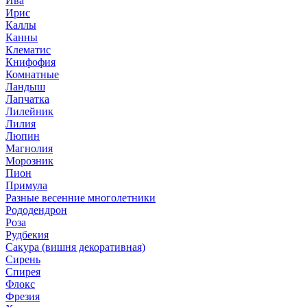
Ива
Ирис
Каллы
Канны
Клематис
Книфофия
Комнатные
Ландыш
Лапчатка
Лилейник
Лилия
Люпин
Магнолия
Морозник
Пион
Примула
Разные весенние многолетники
Рододендрон
Роза
Рудбекия
Сакура (вишня декоративная)
Сирень
Спирея
Флокс
Фрезия