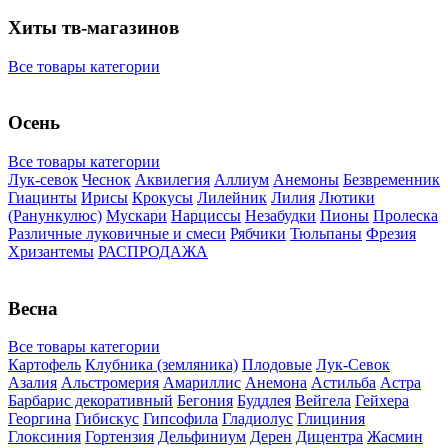
Хиты тв-магазинов
Все товары категории
Осень
Все товары категории
Лук-севок
Чеснок
Аквилегия
Аллиум
Анемоны
Безвременник
Гиацинты
Ирисы
Крокусы
Лилейник
Лилия
Лютики
(Ранункулюс)
Мускари
Нарцисcы
Незабудки
Пионы
Пролеска
Различные луковичные и смеси
Рябчики
Тюльпаны
Фрезия
Хризантемы
РАСПРОДАЖА
Весна
Все товары категории
Картофель
Клубника (земляника)
Плодовые
Лук-Севок
Азалия
Альстромерия
Амариллис
Анемона
Астильба
Астра
Барбарис декоративный
Бегония
Буддлея
Вейгела
Гейхера
Георгина
Гибискус
Гипсофила
Гладиолус
Глициния
Глоксиния
Гортензия
Дельфиниум
Дерен
Дицентра
Жасмин