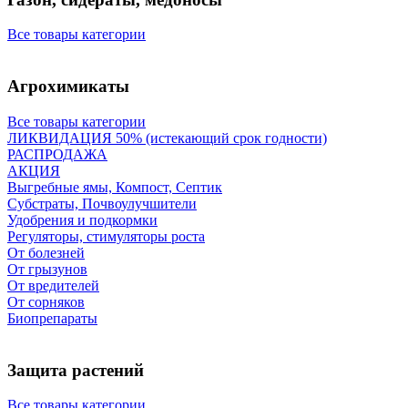
Все товары категории
Агрохимикаты
Все товары категории
ЛИКВИДАЦИЯ 50% (истекающий срок годности)
РАСПРОДАЖА
АКЦИЯ
Выгребные ямы, Компост, Септик
Субстраты, Почвоулучшители
Удобрения и подкормки
Регуляторы, стимуляторы роста
От болезней
От грызунов
От вредителей
От сорняков
Биопрепараты
Защита растений
Все товары категории