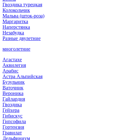
Гвоздика турецкая
Колокольчик
Мальва (шток-роза)
Маргаритка
Наперстянка
Незабудка
Разные двулетние
многолетние
Агастахе
Аквилегия
Арабис
Астра Альпийская
Бузульник
Ваточник
Вероника
Гайлардия
Гвоздика
Гейхера
Гибискус
Гипсофила
Гортензия
Гравилат
Дельфиниум