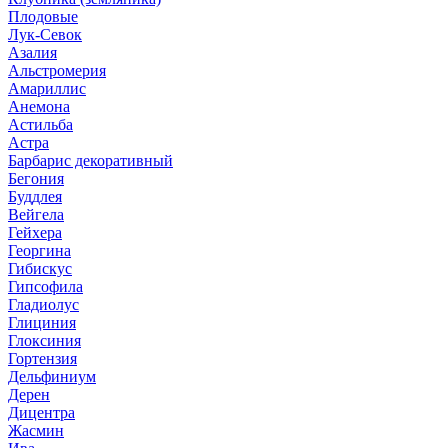
Плодовые
Лук-Севок
Азалия
Альстромерия
Амариллис
Анемона
Астильба
Астра
Барбарис декоративный
Бегония
Буддлея
Вейгела
Гейхера
Георгина
Гибискус
Гипсофила
Гладиолус
Глициния
Глоксиния
Гортензия
Дельфиниум
Дерен
Дицентра
Жасмин