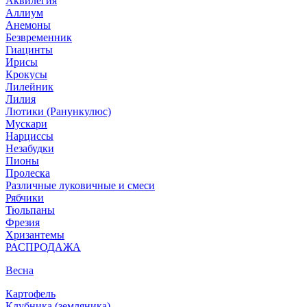
Аквилегия
Аллиум
Анемоны
Безвременник
Гиацинты
Ирисы
Крокусы
Лилейник
Лилия
Лютики (Ранункулюс)
Мускари
Нарцисcы
Незабудки
Пионы
Пролеска
Различные луковичные и смеси
Рябчики
Тюльпаны
Фрезия
Хризантемы
РАСПРОДАЖА
Весна
Картофель
Клубника (земляника)