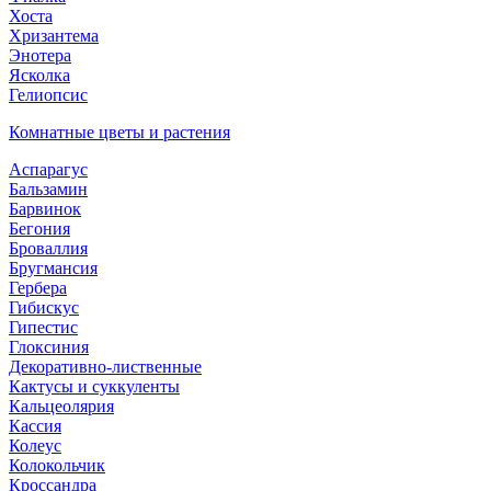
Хоста
Хризантема
Энотера
Ясколка
Гелиопсис
Комнатные цветы и растения
Аспарагус
Бальзамин
Барвинок
Бегония
Броваллия
Бругмансия
Гербера
Гибискус
Гипестис
Глоксиния
Декоративно-лиственные
Кактусы и суккуленты
Кальцеолярия
Кассия
Колеус
Колокольчик
Кроссандра