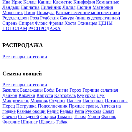
Ива
Ирис
Каллы
Канны
Клематис
Книфофия
Комнатные
Ландыш
Лапчатка
Лилейник
Лилия
Люпин
Магнолия
Морозник
Пион
Примула
Разные весенние многолетники
Рододендрон
Роза
Рудбекия
Сакура (вишня декоративная)
Сирень
Спирея
Флокс
Фрезия
Хоста
Эхинацея
ЦЕНЫ
ПОПОЛАМ
РАСПРОДАЖА
РАСПРОДАЖА
Все товары категории
Семена овощей
Все товары категории
Базилик
Баклажаны
Бобы
Вигна
Горох
Горчица салатная
Дайкон
Кабачки
Капуста
Картофель
Кукуруза
Лук
Микрозелень
Морковь
Огурцы
Паслен
Пастернак
Патиссоны
Перец
Петрушка
Подсолнечник
Пряные травы, Аптека на
грядке
Разные овощи
Редис
Редька
Репа
Руккола
Салат
Свекла
Сельдерей
Спаржа
Томаты
Тыква
Укроп
Фасоль
Физалис
Шпинат
Щавель
Табак