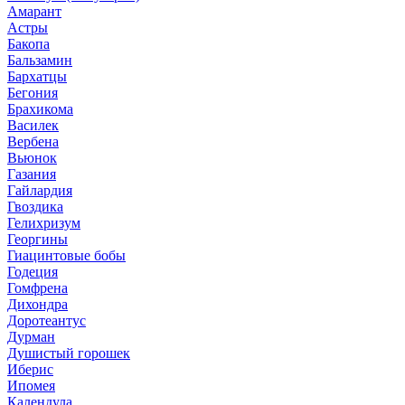
Амарант
Астры
Бакопа
Бальзамин
Бархатцы
Бегония
Брахикома
Василек
Вербена
Вьюнок
Газания
Гайлардия
Гвоздика
Гелихризум
Георгины
Гиацинтовые бобы
Годеция
Гомфрена
Дихондра
Доротеантус
Дурман
Душистый горошек
Иберис
Ипомея
Календула