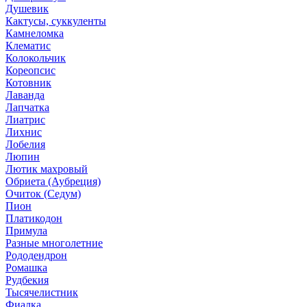
Душевик
Кактусы, суккуленты
Камнеломка
Клематис
Колокольчик
Кореопсис
Котовник
Лаванда
Лапчатка
Лиатрис
Лихнис
Лобелия
Люпин
Лютик махровый
Обриета (Аубреция)
Очиток (Седум)
Пион
Платикодон
Примула
Разные многолетние
Рододендрон
Ромашка
Рудбекия
Тысячелистник
Фиалка