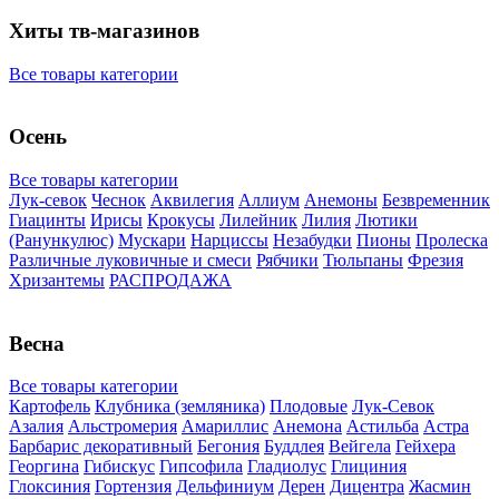
Хиты тв-магазинов
Все товары категории
Осень
Все товары категории
Лук-севок
Чеснок
Аквилегия
Аллиум
Анемоны
Безвременник
Гиацинты
Ирисы
Крокусы
Лилейник
Лилия
Лютики
(Ранункулюс)
Мускари
Нарцисcы
Незабудки
Пионы
Пролеска
Различные луковичные и смеси
Рябчики
Тюльпаны
Фрезия
Хризантемы
РАСПРОДАЖА
Весна
Все товары категории
Картофель
Клубника (земляника)
Плодовые
Лук-Севок
Азалия
Альстромерия
Амариллис
Анемона
Астильба
Астра
Барбарис декоративный
Бегония
Буддлея
Вейгела
Гейхера
Георгина
Гибискус
Гипсофила
Гладиолус
Глициния
Глоксиния
Гортензия
Дельфиниум
Дерен
Дицентра
Жасмин