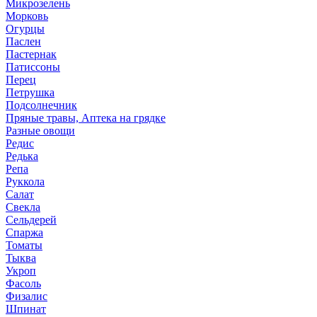
Микрозелень
Морковь
Огурцы
Паслен
Пастернак
Патиссоны
Перец
Петрушка
Подсолнечник
Пряные травы, Аптека на грядке
Разные овощи
Редис
Редька
Репа
Руккола
Салат
Свекла
Сельдерей
Спаржа
Томаты
Тыква
Укроп
Фасоль
Физалис
Шпинат