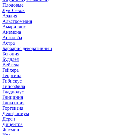
Плодовые
Лук-Севок
Азалия
Альстромерия
Амариллис
Анемона
Астильба
Астра
Барбарис декоративный
Бегония
Буддлея
Вейгела
Гейхера
Георгина
Гибискус
Гипсофила
Гладиолус
Глициния
Глоксиния
Гортензия
Дельфиниум
Дерен
Дицентра
Жасмин