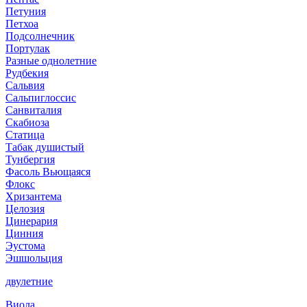
Петуния
Петхоа
Подсолнечник
Портулак
Разные однолетние
Рудбекия
Сальвия
Сальпиглоссис
Санвиталия
Скабиоза
Статица
Табак душистый
Тунбергия
Фасоль Вьющаяся
Флокс
Хризантема
Целозия
Цинерария
Цинния
Эустома
Эшшольция
двулетние
Виола