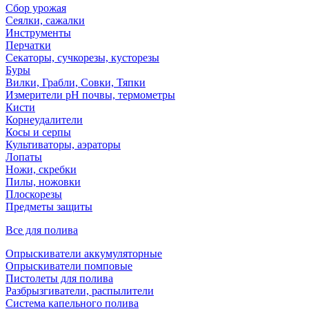
Сбор урожая
Сеялки, сажалки
Инструменты
Перчатки
Секаторы, сучкорезы, кусторезы
Буры
Вилки, Грабли, Совки, Тяпки
Измерители pH почвы, термометры
Кисти
Корнеудалители
Косы и серпы
Культиваторы, аэраторы
Лопаты
Ножи, скребки
Пилы, ножовки
Плоскорезы
Предметы защиты
Все для полива
Опрыскиватели аккумуляторные
Опрыскиватели помповые
Пистолеты для полива
Разбрызгиватели, распылители
Система капельного полива