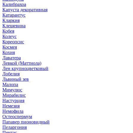
Калибрахоа
Капуста декоративная
Катарантус
Кларкия
Клещевина
Кобея
Колеус
Кореопсис
Космея
Кохия
Лаватера
Левкой (Маттиола)
Лен крупноцветковый
Лобелия
Львиный зев
Малопа
Мимулюс
Мирабилис
Настурция
Немезия
Немофила
Остеоспермум
Папавер пионовидный
Пеларгония
Пентас