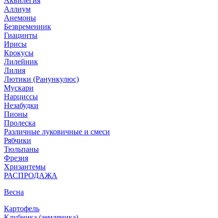
Аквилегия
Аллиум
Анемоны
Безвременник
Гиацинты
Ирисы
Крокусы
Лилейник
Лилия
Лютики (Ранункулюс)
Мускари
Нарцисcы
Незабудки
Пионы
Пролеска
Различные луковичные и смеси
Рябчики
Тюльпаны
Фрезия
Хризантемы
РАСПРОДАЖА
Весна
Картофель
Клубника (земляника)