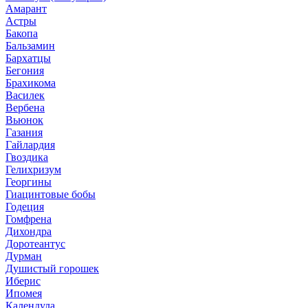
Амарант
Астры
Бакопа
Бальзамин
Бархатцы
Бегония
Брахикома
Василек
Вербена
Вьюнок
Газания
Гайлардия
Гвоздика
Гелихризум
Георгины
Гиацинтовые бобы
Годеция
Гомфрена
Дихондра
Доротеантус
Дурман
Душистый горошек
Иберис
Ипомея
Календула