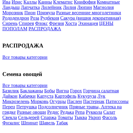
Ива
Ирис
Каллы
Канны
Клематис
Книфофия
Комнатные
Ландыш
Лапчатка
Лилейник
Лилия
Люпин
Магнолия
Морозник
Пион
Примула
Разные весенние многолетники
Рододендрон
Роза
Рудбекия
Сакура (вишня декоративная)
Сирень
Спирея
Флокс
Фрезия
Хоста
Эхинацея
ЦЕНЫ
ПОПОЛАМ
РАСПРОДАЖА
РАСПРОДАЖА
Все товары категории
Семена овощей
Все товары категории
Базилик
Баклажаны
Бобы
Вигна
Горох
Горчица салатная
Дайкон
Кабачки
Капуста
Картофель
Кукуруза
Лук
Микрозелень
Морковь
Огурцы
Паслен
Пастернак
Патиссоны
Перец
Петрушка
Подсолнечник
Пряные травы, Аптека на
грядке
Разные овощи
Редис
Редька
Репа
Руккола
Салат
Свекла
Сельдерей
Спаржа
Томаты
Тыква
Укроп
Фасоль
Физалис
Шпинат
Щавель
Табак