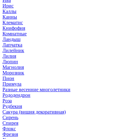
Ива
Ирис
Каллы
Канны
Клематис
Книфофия
Комнатные
Ландыш
Лапчатка
Лилейник
Лилия
Люпин
Магнолия
Морозник
Пион
Примула
Разные весенние многолетники
Рододендрон
Роза
Рудбекия
Сакура (вишня декоративная)
Сирень
Спирея
Флокс
Фрезия