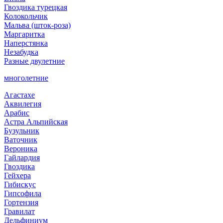
Гвоздика турецкая
Колокольчик
Мальва (шток-роза)
Маргаритка
Наперстянка
Незабудка
Разные двулетние
многолетние
Агастахе
Аквилегия
Арабис
Астра Альпийская
Бузульник
Ваточник
Вероника
Гайлардия
Гвоздика
Гейхера
Гибискус
Гипсофила
Гортензия
Гравилат
Дельфиниум