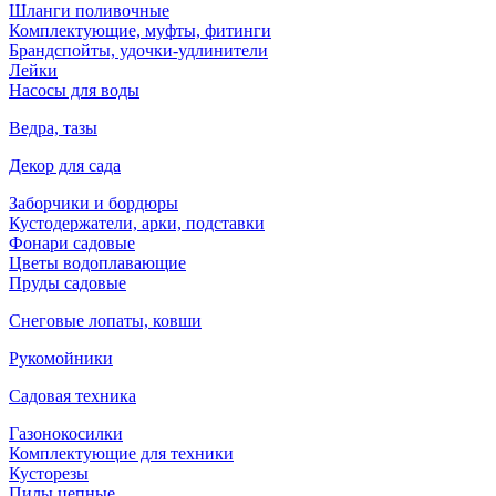
Шланги поливочные
Комплектующие, муфты, фитинги
Брандспойты, удочки-удлинители
Лейки
Насосы для воды
Ведра, тазы
Декор для сада
Заборчики и бордюры
Кустодержатели, арки, подставки
Фонари садовые
Цветы водоплавающие
Пруды садовые
Снеговые лопаты, ковши
Рукомойники
Садовая техника
Газонокосилки
Комплектующие для техники
Кусторезы
Пилы цепные