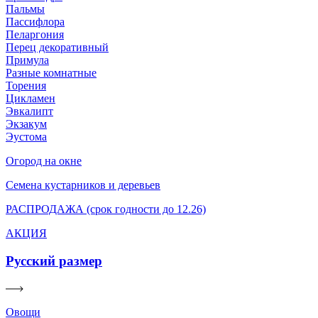
Пальмы
Пассифлора
Пеларгония
Перец декоративный
Примула
Разные комнатные
Торения
Цикламен
Эвкалипт
Экзакум
Эустома
Огород на окне
Семена кустарников и деревьев
РАСПРОДАЖА (срок годности до 12.26)
АКЦИЯ
Русский размер
Овощи