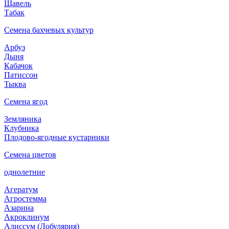
Щавель
Табак
Семена бахчевых культур
Арбуз
Дыня
Кабачок
Патиссон
Тыква
Семена ягод
Земляника
Клубника
Плодово-ягодные кустарники
Семена цветов
однолетние
Агератум
Агростемма
Азарина
Акроклинум
Алиссум (Лобулярия)