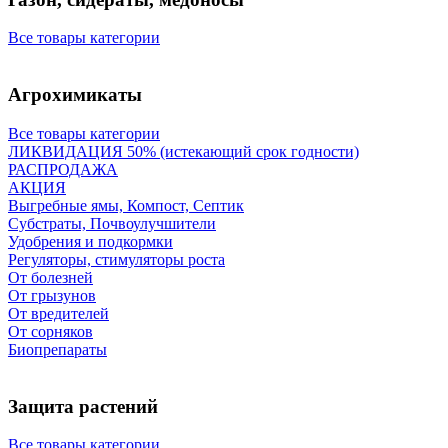
Все товары категории
Агрохимикаты
Все товары категории
ЛИКВИДАЦИЯ 50% (истекающий срок годности)
РАСПРОДАЖА
АКЦИЯ
Выгребные ямы, Компост, Септик
Субстраты, Почвоулучшители
Удобрения и подкормки
Регуляторы, стимуляторы роста
От болезней
От грызунов
От вредителей
От сорняков
Биопрепараты
Защита растений
Все товары категории