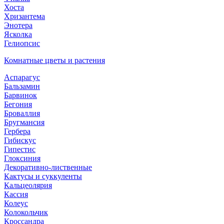
Хоста
Хризантема
Энотера
Ясколка
Гелиопсис
Комнатные цветы и растения
Аспарагус
Бальзамин
Барвинок
Бегония
Броваллия
Бругмансия
Гербера
Гибискус
Гипестис
Глоксиния
Декоративно-лиственные
Кактусы и суккуленты
Кальцеолярия
Кассия
Колеус
Колокольчик
Кроссандра