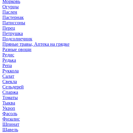
Морковь
Огурцы
Паслен
Пастернак
Патиссоны
Перец
Петрушка
Подсолнечник
Пряные травы, Аптека на грядке
Разные овощи
Редис
Редька
Репа
Руккола
Салат
Свекла
Сельдерей
Спаржа
Томаты
Тыква
Укроп
Фасоль
Физалис
Шпинат
Щавель