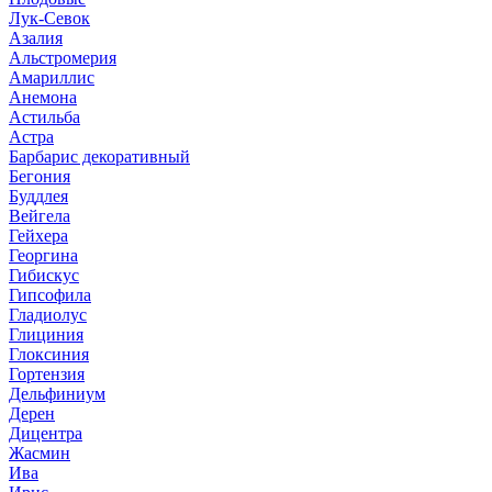
Лук-Севок
Азалия
Альстромерия
Амариллис
Анемона
Астильба
Астра
Барбарис декоративный
Бегония
Буддлея
Вейгела
Гейхера
Георгина
Гибискус
Гипсофила
Гладиолус
Глициния
Глоксиния
Гортензия
Дельфиниум
Дерен
Дицентра
Жасмин
Ива