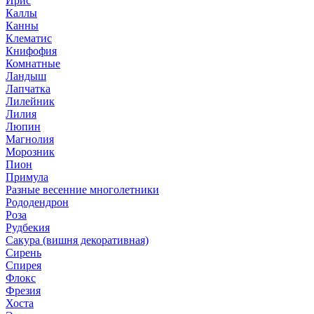
Ирис
Каллы
Канны
Клематис
Книфофия
Комнатные
Ландыш
Лапчатка
Лилейник
Лилия
Люпин
Магнолия
Морозник
Пион
Примула
Разные весенние многолетники
Рододендрон
Роза
Рудбекия
Сакура (вишня декоративная)
Сирень
Спирея
Флокс
Фрезия
Хоста