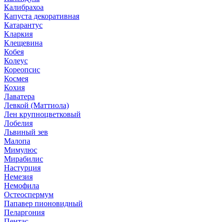
Калибрахоа
Капуста декоративная
Катарантус
Кларкия
Клещевина
Кобея
Колеус
Кореопсис
Космея
Кохия
Лаватера
Левкой (Маттиола)
Лен крупноцветковый
Лобелия
Львиный зев
Малопа
Мимулюс
Мирабилис
Настурция
Немезия
Немофила
Остеоспермум
Папавер пионовидный
Пеларгония
Пентас