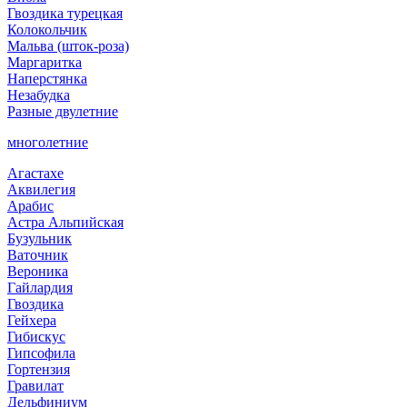
Гвоздика турецкая
Колокольчик
Мальва (шток-роза)
Маргаритка
Наперстянка
Незабудка
Разные двулетние
многолетние
Агастахе
Аквилегия
Арабис
Астра Альпийская
Бузульник
Ваточник
Вероника
Гайлардия
Гвоздика
Гейхера
Гибискус
Гипсофила
Гортензия
Гравилат
Дельфиниум