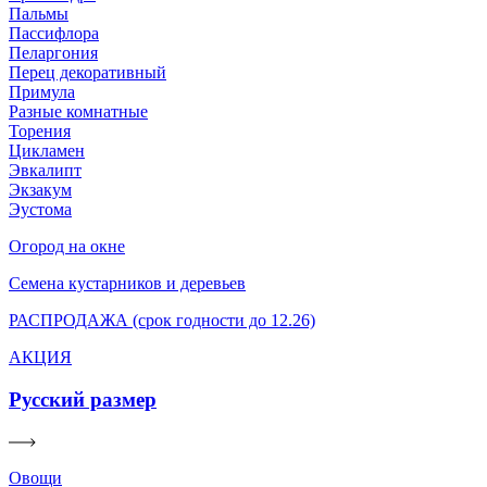
Пальмы
Пассифлора
Пеларгония
Перец декоративный
Примула
Разные комнатные
Торения
Цикламен
Эвкалипт
Экзакум
Эустома
Огород на окне
Семена кустарников и деревьев
РАСПРОДАЖА (срок годности до 12.26)
АКЦИЯ
Русский размер
Овощи