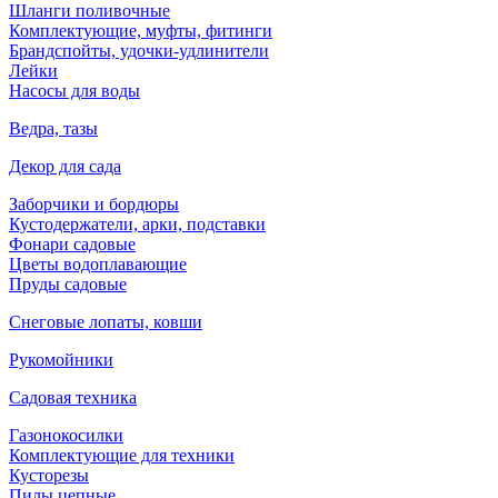
Шланги поливочные
Комплектующие, муфты, фитинги
Брандспойты, удочки-удлинители
Лейки
Насосы для воды
Ведра, тазы
Декор для сада
Заборчики и бордюры
Кустодержатели, арки, подставки
Фонари садовые
Цветы водоплавающие
Пруды садовые
Снеговые лопаты, ковши
Рукомойники
Садовая техника
Газонокосилки
Комплектующие для техники
Кусторезы
Пилы цепные