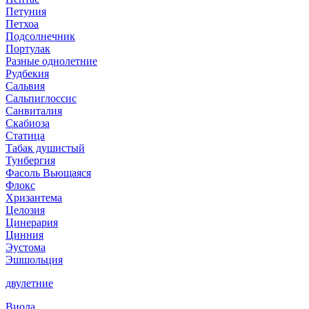
Петуния
Петхоа
Подсолнечник
Портулак
Разные однолетние
Рудбекия
Сальвия
Сальпиглоссис
Санвиталия
Скабиоза
Статица
Табак душистый
Тунбергия
Фасоль Вьющаяся
Флокс
Хризантема
Целозия
Цинерария
Цинния
Эустома
Эшшольция
двулетние
Виола