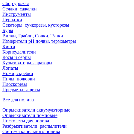
Сбор урожая
Сеялки, сажалки
Инструменты
Перчатки
Секаторы, сучкорезы, кусторезы
Буры
Вилки, Грабли, Совки, Тяпки
Измерители pH почвы, термометры
Кисти
Корнеудалители
Косы и серпы
Культиваторы, аэраторы
Лопаты
Ножи, скребки
Пилы, ножовки
Плоскорезы
Предметы защиты
Все для полива
Опрыскиватели аккумуляторные
Опрыскиватели помповые
Пистолеты для полива
Разбрызгиватели, распылители
Система капельного полива