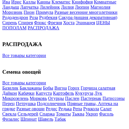
Ива
Ирис
Каллы
Канны
Клематис
Книфофия
Комнатные
Ландыш
Лапчатка
Лилейник
Лилия
Люпин
Магнолия
Морозник
Пион
Примула
Разные весенние многолетники
Рододендрон
Роза
Рудбекия
Сакура (вишня декоративная)
Сирень
Спирея
Флокс
Фрезия
Хоста
Эхинацея
ЦЕНЫ
ПОПОЛАМ
РАСПРОДАЖА
РАСПРОДАЖА
Все товары категории
Семена овощей
Все товары категории
Базилик
Баклажаны
Бобы
Вигна
Горох
Горчица салатная
Дайкон
Кабачки
Капуста
Картофель
Кукуруза
Лук
Микрозелень
Морковь
Огурцы
Паслен
Пастернак
Патиссоны
Перец
Петрушка
Подсолнечник
Пряные травы, Аптека на
грядке
Разные овощи
Редис
Редька
Репа
Руккола
Салат
Свекла
Сельдерей
Спаржа
Томаты
Тыква
Укроп
Фасоль
Физалис
Шпинат
Щавель
Табак