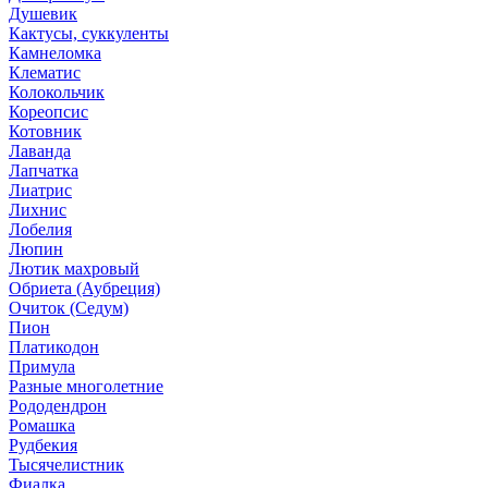
Душевик
Кактусы, суккуленты
Камнеломка
Клематис
Колокольчик
Кореопсис
Котовник
Лаванда
Лапчатка
Лиатрис
Лихнис
Лобелия
Люпин
Лютик махровый
Обриета (Аубреция)
Очиток (Седум)
Пион
Платикодон
Примула
Разные многолетние
Рододендрон
Ромашка
Рудбекия
Тысячелистник
Фиалка