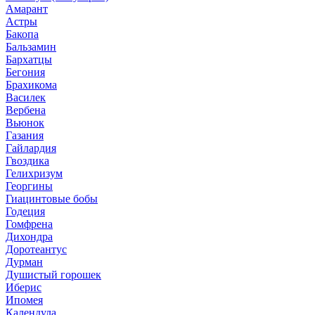
Амарант
Астры
Бакопа
Бальзамин
Бархатцы
Бегония
Брахикома
Василек
Вербена
Вьюнок
Газания
Гайлардия
Гвоздика
Гелихризум
Георгины
Гиацинтовые бобы
Годеция
Гомфрена
Дихондра
Доротеантус
Дурман
Душистый горошек
Иберис
Ипомея
Календула