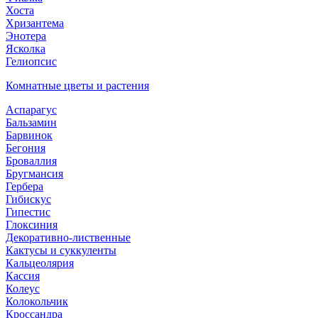
Хоста
Хризантема
Энотера
Ясколка
Гелиопсис
Комнатные цветы и растения
Аспарагус
Бальзамин
Барвинок
Бегония
Броваллия
Бругмансия
Гербера
Гибискус
Гипестис
Глоксиния
Декоративно-лиственные
Кактусы и суккуленты
Кальцеолярия
Кассия
Колеус
Колокольчик
Кроссандра