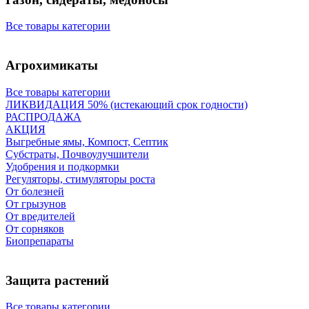
Все товары категории
Агрохимикаты
Все товары категории
ЛИКВИДАЦИЯ 50% (истекающий срок годности)
РАСПРОДАЖА
АКЦИЯ
Выгребные ямы, Компост, Септик
Субстраты, Почвоулучшители
Удобрения и подкормки
Регуляторы, стимуляторы роста
От болезней
От грызунов
От вредителей
От сорняков
Биопрепараты
Защита растений
Все товары категории