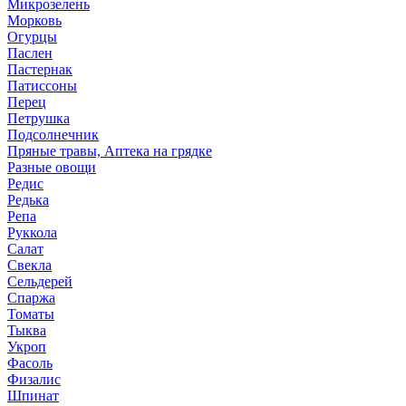
Микрозелень
Морковь
Огурцы
Паслен
Пастернак
Патиссоны
Перец
Петрушка
Подсолнечник
Пряные травы, Аптека на грядке
Разные овощи
Редис
Редька
Репа
Руккола
Салат
Свекла
Сельдерей
Спаржа
Томаты
Тыква
Укроп
Фасоль
Физалис
Шпинат