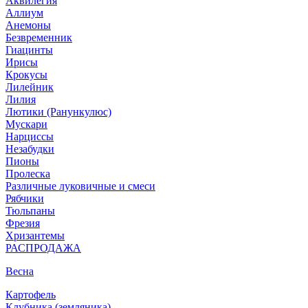
Аквилегия
Аллиум
Анемоны
Безвременник
Гиацинты
Ирисы
Крокусы
Лилейник
Лилия
Лютики (Ранункулюс)
Мускари
Нарцисcы
Незабудки
Пионы
Пролеска
Различные луковичные и смеси
Рябчики
Тюльпаны
Фрезия
Хризантемы
РАСПРОДАЖА
Весна
Картофель
Клубника (земляника)