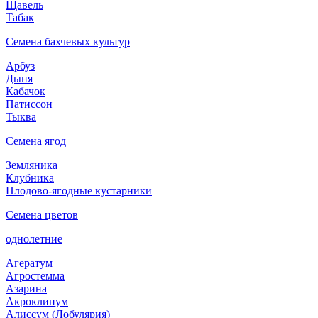
Щавель
Табак
Семена бахчевых культур
Арбуз
Дыня
Кабачок
Патиссон
Тыква
Семена ягод
Земляника
Клубника
Плодово-ягодные кустарники
Семена цветов
однолетние
Агератум
Агростемма
Азарина
Акроклинум
Алиссум (Лобулярия)