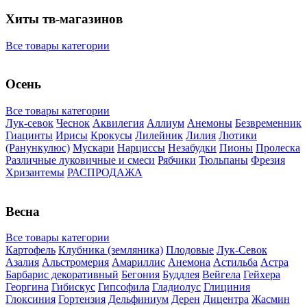
Хиты тв-магазинов
Все товары категории
Осень
Все товары категории
Лук-севок
Чеснок
Аквилегия
Аллиум
Анемоны
Безвременник
Гиацинты
Ирисы
Крокусы
Лилейник
Лилия
Лютики
(Ранункулюс)
Мускари
Нарцисcы
Незабудки
Пионы
Пролеска
Различные луковичные и смеси
Рябчики
Тюльпаны
Фрезия
Хризантемы
РАСПРОДАЖА
Весна
Все товары категории
Картофель
Клубника (земляника)
Плодовые
Лук-Севок
Азалия
Альстромерия
Амариллис
Анемона
Астильба
Астра
Барбарис декоративный
Бегония
Буддлея
Вейгела
Гейхера
Георгина
Гибискус
Гипсофила
Гладиолус
Глициния
Глоксиния
Гортензия
Дельфиниум
Дерен
Дицентра
Жасмин