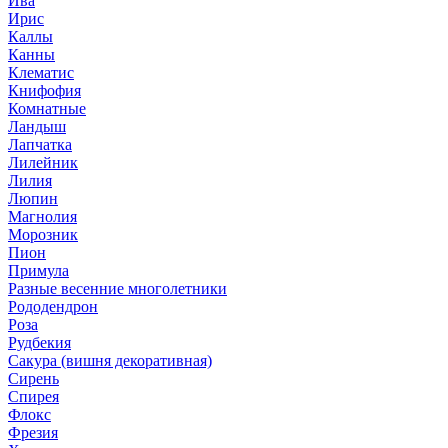
Ива
Ирис
Каллы
Канны
Клематис
Книфофия
Комнатные
Ландыш
Лапчатка
Лилейник
Лилия
Люпин
Магнолия
Морозник
Пион
Примула
Разные весенние многолетники
Рододендрон
Роза
Рудбекия
Сакура (вишня декоративная)
Сирень
Спирея
Флокс
Фрезия