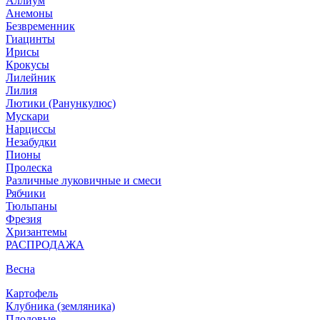
Аллиум
Анемоны
Безвременник
Гиацинты
Ирисы
Крокусы
Лилейник
Лилия
Лютики (Ранункулюс)
Мускари
Нарцисcы
Незабудки
Пионы
Пролеска
Различные луковичные и смеси
Рябчики
Тюльпаны
Фрезия
Хризантемы
РАСПРОДАЖА
Весна
Картофель
Клубника (земляника)
Плодовые