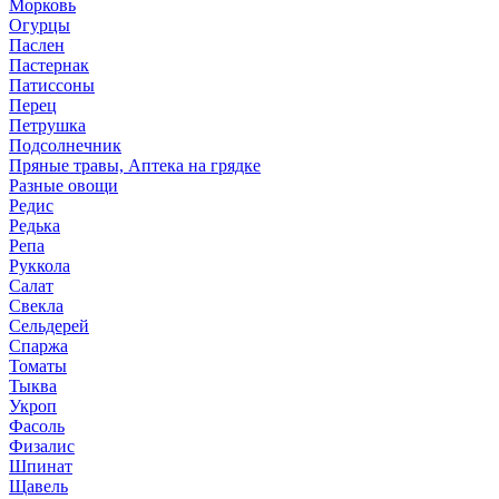
Морковь
Огурцы
Паслен
Пастернак
Патиссоны
Перец
Петрушка
Подсолнечник
Пряные травы, Аптека на грядке
Разные овощи
Редис
Редька
Репа
Руккола
Салат
Свекла
Сельдерей
Спаржа
Томаты
Тыква
Укроп
Фасоль
Физалис
Шпинат
Щавель