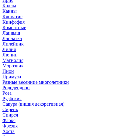
Ирис
Каллы
Канны
Клематис
Книфофия
Комнатные
Ландыш
Лапчатка
Лилейник
Лилия
Люпин
Магнолия
Морозник
Пион
Примула
Разные весенние многолетники
Рододендрон
Роза
Рудбекия
Сакура (вишня декоративная)
Сирень
Спирея
Флокс
Фрезия
Хоста