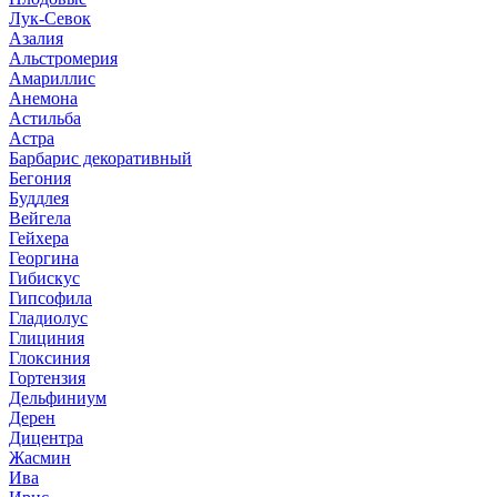
Лук-Севок
Азалия
Альстромерия
Амариллис
Анемона
Астильба
Астра
Барбарис декоративный
Бегония
Буддлея
Вейгела
Гейхера
Георгина
Гибискус
Гипсофила
Гладиолус
Глициния
Глоксиния
Гортензия
Дельфиниум
Дерен
Дицентра
Жасмин
Ива