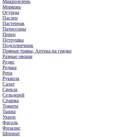
Микрозелень
Морковь
Огурцы
Паслен
Пастернак
Патиссоны
Перец
Петрушка
Подсолнечник
Пряные травы, Аптека на грядке
Разные овощи
Редис
Редька
Репа
Руккола
Салат
Свекла
Сельдерей
Спаржа
Томаты
Тыква
Укроп
Фасоль
Физалис
Шпинат