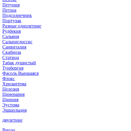
Петуния
Петхоа
Подсолнечник
Портулак
Разные однолетние
Рудбекия
Сальвия
Сальпиглоссис
Санвиталия
Скабиоза
Статица
Табак душистый
Тунбергия
Фасоль Вьющаяся
Флокс
Хризантема
Целозия
Цинерария
Цинния
Эустома
Эшшольция
двулетние
Виола