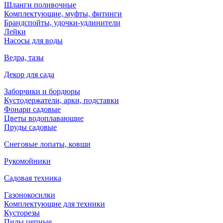
Шланги поливочные
Комплектующие, муфты, фитинги
Брандспойты, удочки-удлинители
Лейки
Насосы для воды
Ведра, тазы
Декор для сада
Заборчики и бордюры
Кустодержатели, арки, подставки
Фонари садовые
Цветы водоплавающие
Пруды садовые
Снеговые лопаты, ковши
Рукомойники
Садовая техника
Газонокосилки
Комплектующие для техники
Кусторезы
Пилы цепные