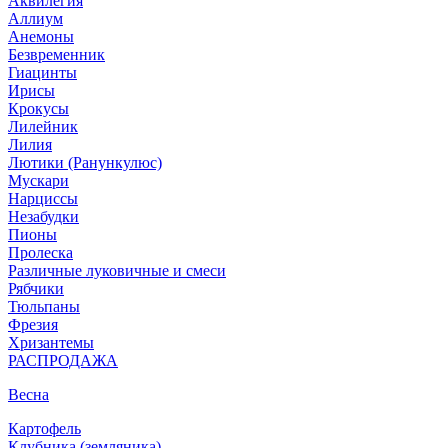
Аквилегия
Аллиум
Анемоны
Безвременник
Гиацинты
Ирисы
Крокусы
Лилейник
Лилия
Лютики (Ранункулюс)
Мускари
Нарцисcы
Незабудки
Пионы
Пролеска
Различные луковичные и смеси
Рябчики
Тюльпаны
Фрезия
Хризантемы
РАСПРОДАЖА
Весна
Картофель
Клубника (земляника)