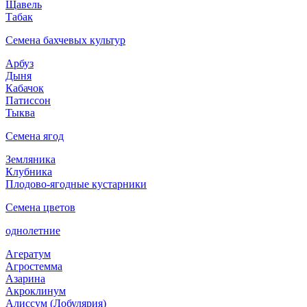
Щавель
Табак
Семена бахчевых культур
Арбуз
Дыня
Кабачок
Патиссон
Тыква
Семена ягод
Земляника
Клубника
Плодово-ягодные кустарники
Семена цветов
однолетние
Агератум
Агростемма
Азарина
Акроклинум
Алиссум (Лобулярия)