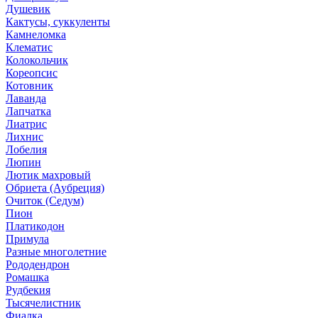
Душевик
Кактусы, суккуленты
Камнеломка
Клематис
Колокольчик
Кореопсис
Котовник
Лаванда
Лапчатка
Лиатрис
Лихнис
Лобелия
Люпин
Лютик махровый
Обриета (Аубреция)
Очиток (Седум)
Пион
Платикодон
Примула
Разные многолетние
Рододендрон
Ромашка
Рудбекия
Тысячелистник
Фиалка