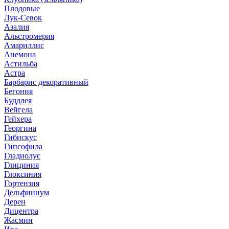
Плодовые
Лук-Севок
Азалия
Альстромерия
Амариллис
Анемона
Астильба
Астра
Барбарис декоративный
Бегония
Буддлея
Вейгела
Гейхера
Георгина
Гибискус
Гипсофила
Гладиолус
Глициния
Глоксиния
Гортензия
Дельфиниум
Дерен
Дицентра
Жасмин