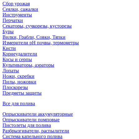
Сбор урожая
Сеялки, сажалки
Инструменты
Перчатки
Секаторы, сучкорезы, кусторезы
Буры
Вилки, Грабли, Совки, Тяпки
Измерители pH почвы, термометры
Кисти
Корнеудалители
Косы и серпы
Культиваторы, аэраторы
Лопаты
Ножи, скребки
Пилы, ножовки
Плоскорезы
Предметы защиты
Все для полива
Опрыскиватели аккумуляторные
Опрыскиватели помповые
Пистолеты для полива
Разбрызгиватели, распылители
Система капельного полива