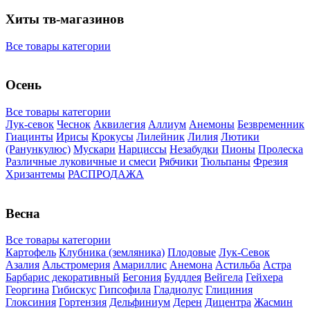
Хиты тв-магазинов
Все товары категории
Осень
Все товары категории
Лук-севок
Чеснок
Аквилегия
Аллиум
Анемоны
Безвременник
Гиацинты
Ирисы
Крокусы
Лилейник
Лилия
Лютики
(Ранункулюс)
Мускари
Нарцисcы
Незабудки
Пионы
Пролеска
Различные луковичные и смеси
Рябчики
Тюльпаны
Фрезия
Хризантемы
РАСПРОДАЖА
Весна
Все товары категории
Картофель
Клубника (земляника)
Плодовые
Лук-Севок
Азалия
Альстромерия
Амариллис
Анемона
Астильба
Астра
Барбарис декоративный
Бегония
Буддлея
Вейгела
Гейхера
Георгина
Гибискус
Гипсофила
Гладиолус
Глициния
Глоксиния
Гортензия
Дельфиниум
Дерен
Дицентра
Жасмин