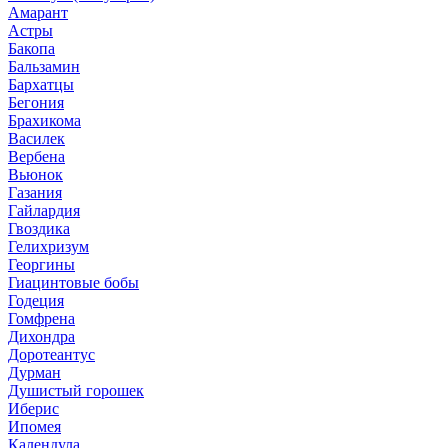
Амарант
Астры
Бакопа
Бальзамин
Бархатцы
Бегония
Брахикома
Василек
Вербена
Вьюнок
Газания
Гайлардия
Гвоздика
Гелихризум
Георгины
Гиацинтовые бобы
Годеция
Гомфрена
Дихондра
Доротеантус
Дурман
Душистый горошек
Иберис
Ипомея
Календула