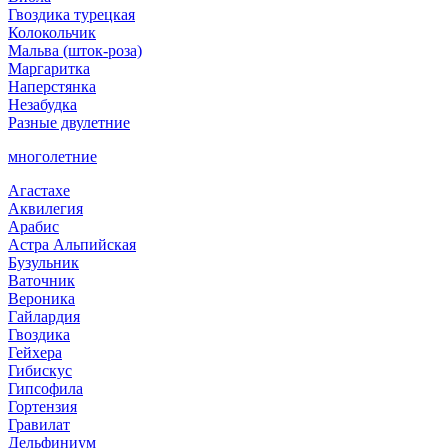
Гвоздика турецкая
Колокольчик
Мальва (шток-роза)
Маргаритка
Наперстянка
Незабудка
Разные двулетние
многолетние
Агастахе
Аквилегия
Арабис
Астра Альпийская
Бузульник
Ваточник
Вероника
Гайлардия
Гвоздика
Гейхера
Гибискус
Гипсофила
Гортензия
Гравилат
Дельфиниум