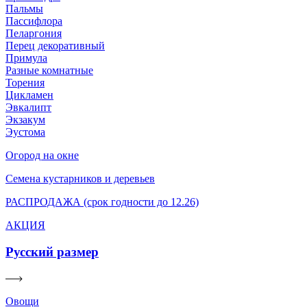
Пальмы
Пассифлора
Пеларгония
Перец декоративный
Примула
Разные комнатные
Торения
Цикламен
Эвкалипт
Экзакум
Эустома
Огород на окне
Семена кустарников и деревьев
РАСПРОДАЖА (срок годности до 12.26)
АКЦИЯ
Русский размер
Овощи