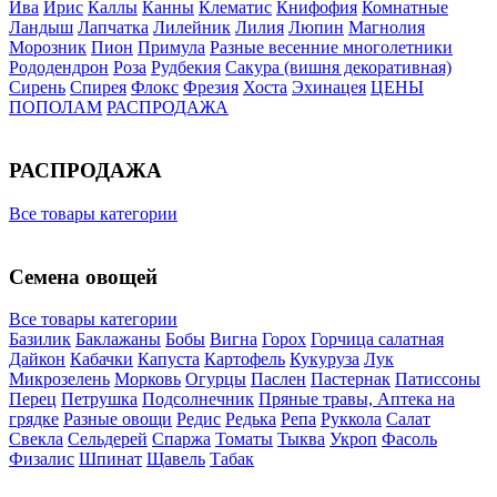
Ива
Ирис
Каллы
Канны
Клематис
Книфофия
Комнатные
Ландыш
Лапчатка
Лилейник
Лилия
Люпин
Магнолия
Морозник
Пион
Примула
Разные весенние многолетники
Рододендрон
Роза
Рудбекия
Сакура (вишня декоративная)
Сирень
Спирея
Флокс
Фрезия
Хоста
Эхинацея
ЦЕНЫ
ПОПОЛАМ
РАСПРОДАЖА
РАСПРОДАЖА
Все товары категории
Семена овощей
Все товары категории
Базилик
Баклажаны
Бобы
Вигна
Горох
Горчица салатная
Дайкон
Кабачки
Капуста
Картофель
Кукуруза
Лук
Микрозелень
Морковь
Огурцы
Паслен
Пастернак
Патиссоны
Перец
Петрушка
Подсолнечник
Пряные травы, Аптека на
грядке
Разные овощи
Редис
Редька
Репа
Руккола
Салат
Свекла
Сельдерей
Спаржа
Томаты
Тыква
Укроп
Фасоль
Физалис
Шпинат
Щавель
Табак