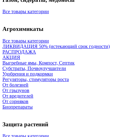
Все товары категории
Агрохимикаты
Все товары категории
ЛИКВИДАЦИЯ 50% (истекающий срок годности)
РАСПРОДАЖА
АКЦИЯ
Выгребные ямы, Компост, Септик
Субстраты, Почвоулучшители
Удобрения и подкормки
Регуляторы, стимуляторы роста
От болезней
От грызунов
От вредителей
От сорняков
Биопрепараты
Защита растений
Все товары категории