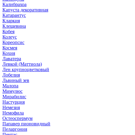
Калибрахоа
Капуста декоративная
Катарантус
Кларкия
Клещевина
Кобея
Колеус
Кореопсис
Космея
Кохия
Лаватера
Левкой (Маттиола)
Лен крупноцветковый
Лобелия
Львиный зев
Малопа
Мимулюс
Мирабилис
Настурция
Немезия
Немофила
Остеоспермум
Папавер пионовидный
Пеларгония
Пентас