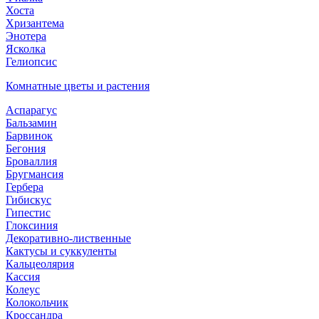
Хоста
Хризантема
Энотера
Ясколка
Гелиопсис
Комнатные цветы и растения
Аспарагус
Бальзамин
Барвинок
Бегония
Броваллия
Бругмансия
Гербера
Гибискус
Гипестис
Глоксиния
Декоративно-лиственные
Кактусы и суккуленты
Кальцеолярия
Кассия
Колеус
Колокольчик
Кроссандра