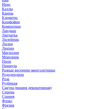
Ива
Ирис
Каллы
Канны
Клематис
Книфофия
Комнатные
Ландыш
Лапчатка
Лилейник
Лилия
Люпин
Магнолия
Морозник
Пион
Примула
Разные весенние многолетники
Рододендрон
Роза
Рудбекия
Сакура (вишня декоративная)
Сирень
Спирея
Флокс
Фрезия