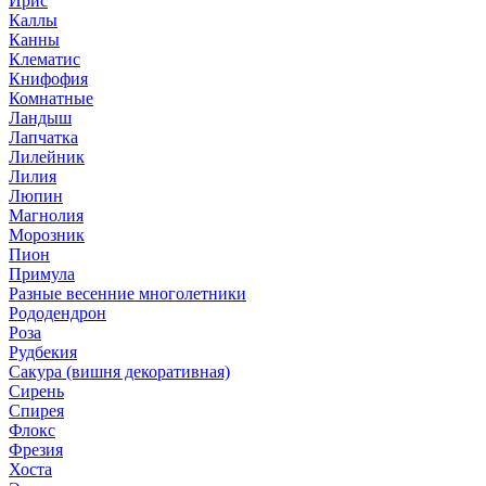
Ирис
Каллы
Канны
Клематис
Книфофия
Комнатные
Ландыш
Лапчатка
Лилейник
Лилия
Люпин
Магнолия
Морозник
Пион
Примула
Разные весенние многолетники
Рододендрон
Роза
Рудбекия
Сакура (вишня декоративная)
Сирень
Спирея
Флокс
Фрезия
Хоста