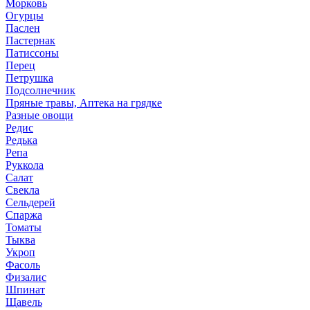
Морковь
Огурцы
Паслен
Пастернак
Патиссоны
Перец
Петрушка
Подсолнечник
Пряные травы, Аптека на грядке
Разные овощи
Редис
Редька
Репа
Руккола
Салат
Свекла
Сельдерей
Спаржа
Томаты
Тыква
Укроп
Фасоль
Физалис
Шпинат
Щавель