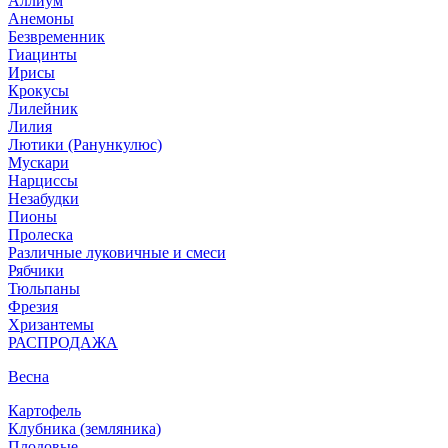
Аллиум
Анемоны
Безвременник
Гиацинты
Ирисы
Крокусы
Лилейник
Лилия
Лютики (Ранункулюс)
Мускари
Нарцисcы
Незабудки
Пионы
Пролеска
Различные луковичные и смеси
Рябчики
Тюльпаны
Фрезия
Хризантемы
РАСПРОДАЖА
Весна
Картофель
Клубника (земляника)
Плодовые