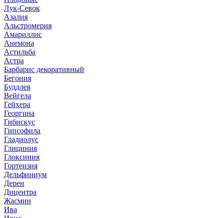
Лук-Севок
Азалия
Альстромерия
Амариллис
Анемона
Астильба
Астра
Барбарис декоративный
Бегония
Буддлея
Вейгела
Гейхера
Георгина
Гибискус
Гипсофила
Гладиолус
Глициния
Глоксиния
Гортензия
Дельфиниум
Дерен
Дицентра
Жасмин
Ива