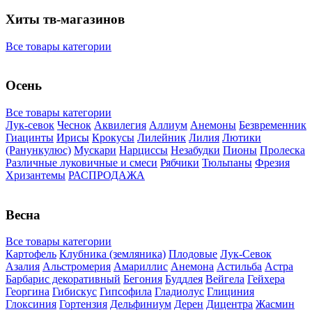
Хиты тв-магазинов
Все товары категории
Осень
Все товары категории
Лук-севок
Чеснок
Аквилегия
Аллиум
Анемоны
Безвременник
Гиацинты
Ирисы
Крокусы
Лилейник
Лилия
Лютики
(Ранункулюс)
Мускари
Нарцисcы
Незабудки
Пионы
Пролеска
Различные луковичные и смеси
Рябчики
Тюльпаны
Фрезия
Хризантемы
РАСПРОДАЖА
Весна
Все товары категории
Картофель
Клубника (земляника)
Плодовые
Лук-Севок
Азалия
Альстромерия
Амариллис
Анемона
Астильба
Астра
Барбарис декоративный
Бегония
Буддлея
Вейгела
Гейхера
Георгина
Гибискус
Гипсофила
Гладиолус
Глициния
Глоксиния
Гортензия
Дельфиниум
Дерен
Дицентра
Жасмин