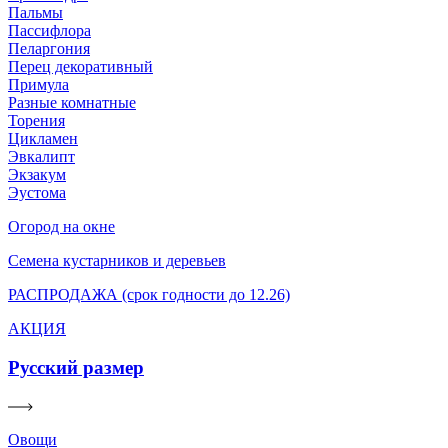
Пальмы
Пассифлора
Пеларгония
Перец декоративный
Примула
Разные комнатные
Торения
Цикламен
Эвкалипт
Экзакум
Эустома
Огород на окне
Семена кустарников и деревьев
РАСПРОДАЖА (срок годности до 12.26)
АКЦИЯ
Русский размер
Овощи