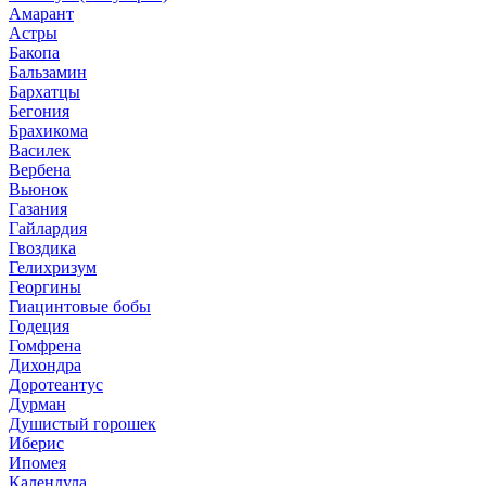
Амарант
Астры
Бакопа
Бальзамин
Бархатцы
Бегония
Брахикома
Василек
Вербена
Вьюнок
Газания
Гайлардия
Гвоздика
Гелихризум
Георгины
Гиацинтовые бобы
Годеция
Гомфрена
Дихондра
Доротеантус
Дурман
Душистый горошек
Иберис
Ипомея
Календула