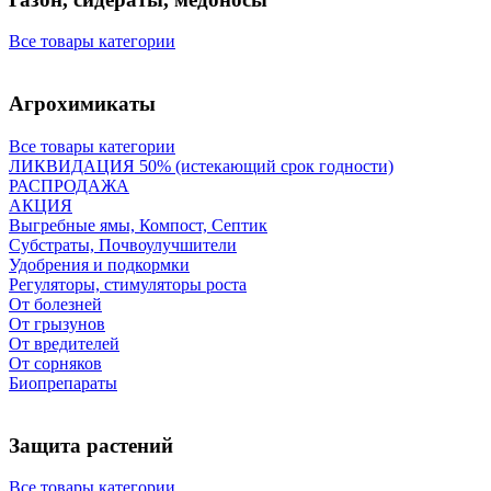
Все товары категории
Агрохимикаты
Все товары категории
ЛИКВИДАЦИЯ 50% (истекающий срок годности)
РАСПРОДАЖА
АКЦИЯ
Выгребные ямы, Компост, Септик
Субстраты, Почвоулучшители
Удобрения и подкормки
Регуляторы, стимуляторы роста
От болезней
От грызунов
От вредителей
От сорняков
Биопрепараты
Защита растений
Все товары категории