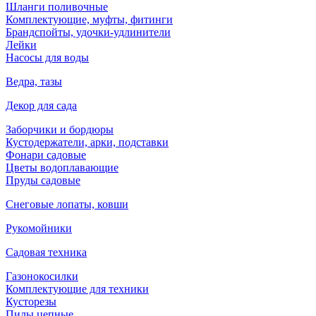
Шланги поливочные
Комплектующие, муфты, фитинги
Брандспойты, удочки-удлинители
Лейки
Насосы для воды
Ведра, тазы
Декор для сада
Заборчики и бордюры
Кустодержатели, арки, подставки
Фонари садовые
Цветы водоплавающие
Пруды садовые
Снеговые лопаты, ковши
Рукомойники
Садовая техника
Газонокосилки
Комплектующие для техники
Кусторезы
Пилы цепные