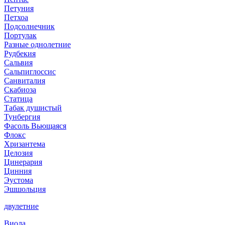
Петуния
Петхоа
Подсолнечник
Портулак
Разные однолетние
Рудбекия
Сальвия
Сальпиглоссис
Санвиталия
Скабиоза
Статица
Табак душистый
Тунбергия
Фасоль Вьющаяся
Флокс
Хризантема
Целозия
Цинерария
Цинния
Эустома
Эшшольция
двулетние
Виола