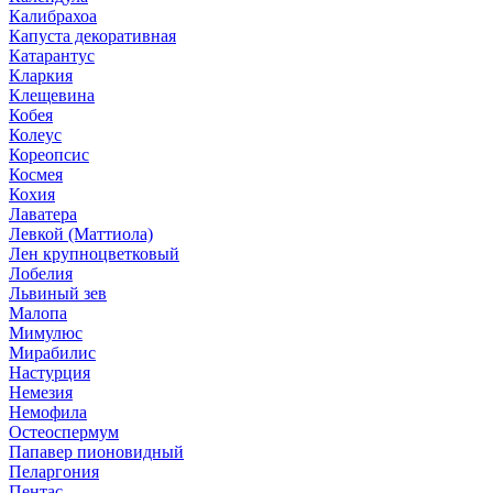
Калибрахоа
Капуста декоративная
Катарантус
Кларкия
Клещевина
Кобея
Колеус
Кореопсис
Космея
Кохия
Лаватера
Левкой (Маттиола)
Лен крупноцветковый
Лобелия
Львиный зев
Малопа
Мимулюс
Мирабилис
Настурция
Немезия
Немофила
Остеоспермум
Папавер пионовидный
Пеларгония
Пентас