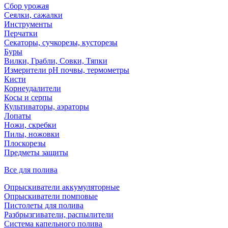
Сбор урожая
Сеялки, сажалки
Инструменты
Перчатки
Секаторы, сучкорезы, кусторезы
Буры
Вилки, Грабли, Совки, Тяпки
Измерители pH почвы, термометры
Кисти
Корнеудалители
Косы и серпы
Культиваторы, аэраторы
Лопаты
Ножи, скребки
Пилы, ножовки
Плоскорезы
Предметы защиты
Все для полива
Опрыскиватели аккумуляторные
Опрыскиватели помповые
Пистолеты для полива
Разбрызгиватели, распылители
Система капельного полива