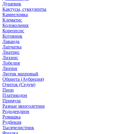
Душевик
Кактусы, суккуленты
Камнеломка
Клематис
Колокольчик
Кореопсис
Котовник
Лаванда
Лапчатка
Лиатрис
Лихнис
Лобелия
Люпин
Лютик махровый
Обриета (Аубреция)
Очиток (Седум)
Пион
Платикодон
Примула
Разные многолетние
Рододендрон
Ромашка
Рудбекия
Тысячелистник
Фиалка