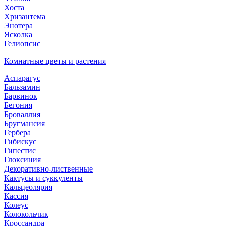
Хоста
Хризантема
Энотера
Ясколка
Гелиопсис
Комнатные цветы и растения
Аспарагус
Бальзамин
Барвинок
Бегония
Броваллия
Бругмансия
Гербера
Гибискус
Гипестис
Глоксиния
Декоративно-лиственные
Кактусы и суккуленты
Кальцеолярия
Кассия
Колеус
Колокольчик
Кроссандра