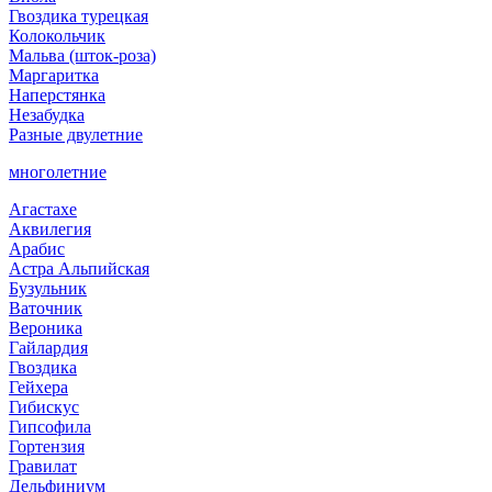
Гвоздика турецкая
Колокольчик
Мальва (шток-роза)
Маргаритка
Наперстянка
Незабудка
Разные двулетние
многолетние
Агастахе
Аквилегия
Арабис
Астра Альпийская
Бузульник
Ваточник
Вероника
Гайлардия
Гвоздика
Гейхера
Гибискус
Гипсофила
Гортензия
Гравилат
Дельфиниум