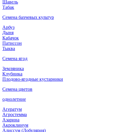
Щавель
Табак
Семена бахчевых культур
Арбуз
Дыня
Кабачок
Патиссон
Тыква
Семена ягод
Земляника
Клубника
Плодово-ягодные кустарники
Семена цветов
однолетние
Агератум
Агростемма
Азарина
Акроклинум
Алиссум (Лобулярия)