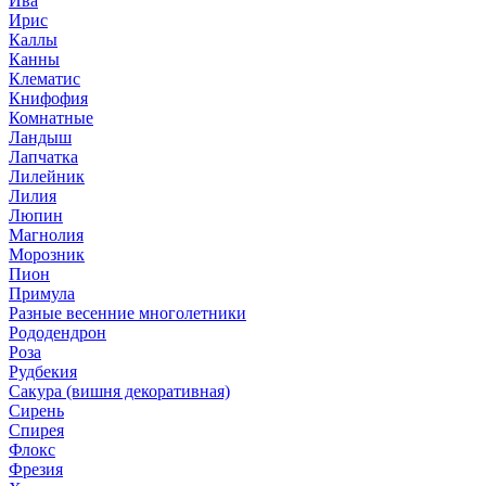
Ива
Ирис
Каллы
Канны
Клематис
Книфофия
Комнатные
Ландыш
Лапчатка
Лилейник
Лилия
Люпин
Магнолия
Морозник
Пион
Примула
Разные весенние многолетники
Рододендрон
Роза
Рудбекия
Сакура (вишня декоративная)
Сирень
Спирея
Флокс
Фрезия