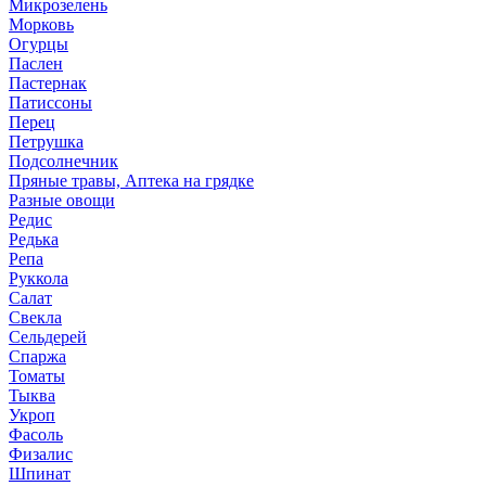
Микрозелень
Морковь
Огурцы
Паслен
Пастернак
Патиссоны
Перец
Петрушка
Подсолнечник
Пряные травы, Аптека на грядке
Разные овощи
Редис
Редька
Репа
Руккола
Салат
Свекла
Сельдерей
Спаржа
Томаты
Тыква
Укроп
Фасоль
Физалис
Шпинат