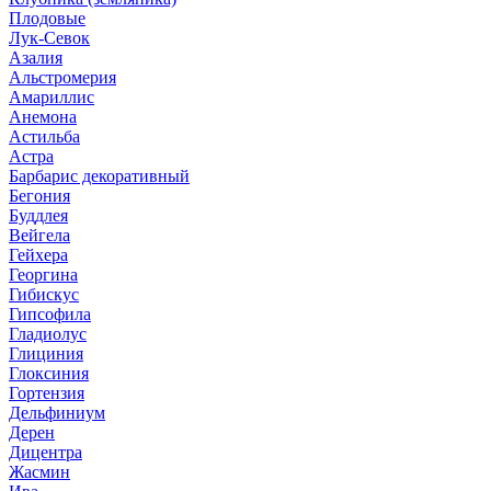
Плодовые
Лук-Севок
Азалия
Альстромерия
Амариллис
Анемона
Астильба
Астра
Барбарис декоративный
Бегония
Буддлея
Вейгела
Гейхера
Георгина
Гибискус
Гипсофила
Гладиолус
Глициния
Глоксиния
Гортензия
Дельфиниум
Дерен
Дицентра
Жасмин