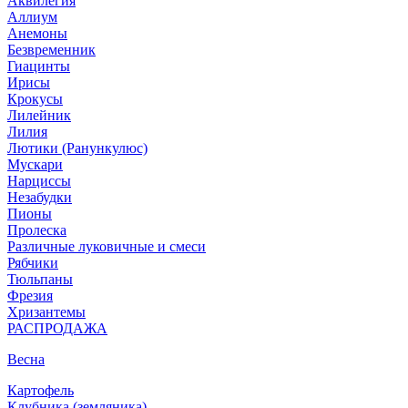
Аквилегия
Аллиум
Анемоны
Безвременник
Гиацинты
Ирисы
Крокусы
Лилейник
Лилия
Лютики (Ранункулюс)
Мускари
Нарцисcы
Незабудки
Пионы
Пролеска
Различные луковичные и смеси
Рябчики
Тюльпаны
Фрезия
Хризантемы
РАСПРОДАЖА
Весна
Картофель
Клубника (земляника)