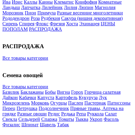
Ива
Ирис
Каллы
Канны
Клематис
Книфофия
Комнатные
Ландыш
Лапчатка
Лилейник
Лилия
Люпин
Магнолия
Морозник
Пион
Примула
Разные весенние многолетники
Рододендрон
Роза
Рудбекия
Сакура (вишня декоративная)
Сирень
Спирея
Флокс
Фрезия
Хоста
Эхинацея
ЦЕНЫ
ПОПОЛАМ
РАСПРОДАЖА
РАСПРОДАЖА
Все товары категории
Семена овощей
Все товары категории
Базилик
Баклажаны
Бобы
Вигна
Горох
Горчица салатная
Дайкон
Кабачки
Капуста
Картофель
Кукуруза
Лук
Микрозелень
Морковь
Огурцы
Паслен
Пастернак
Патиссоны
Перец
Петрушка
Подсолнечник
Пряные травы, Аптека на
грядке
Разные овощи
Редис
Редька
Репа
Руккола
Салат
Свекла
Сельдерей
Спаржа
Томаты
Тыква
Укроп
Фасоль
Физалис
Шпинат
Щавель
Табак