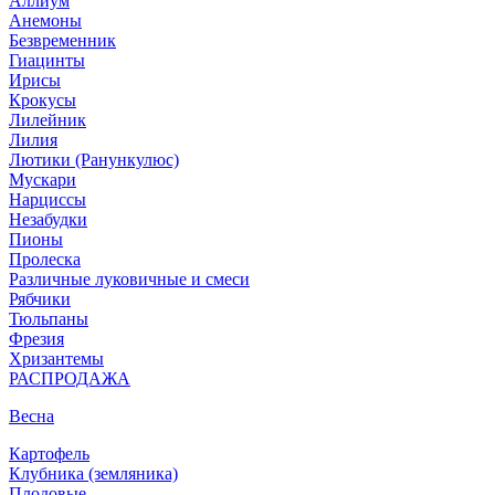
Аллиум
Анемоны
Безвременник
Гиацинты
Ирисы
Крокусы
Лилейник
Лилия
Лютики (Ранункулюс)
Мускари
Нарцисcы
Незабудки
Пионы
Пролеска
Различные луковичные и смеси
Рябчики
Тюльпаны
Фрезия
Хризантемы
РАСПРОДАЖА
Весна
Картофель
Клубника (земляника)
Плодовые