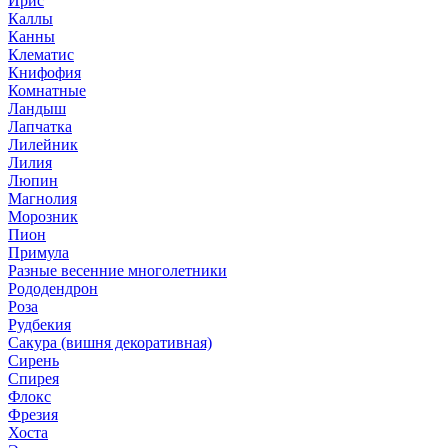
Ирис
Каллы
Канны
Клематис
Книфофия
Комнатные
Ландыш
Лапчатка
Лилейник
Лилия
Люпин
Магнолия
Морозник
Пион
Примула
Разные весенние многолетники
Рододендрон
Роза
Рудбекия
Сакура (вишня декоративная)
Сирень
Спирея
Флокс
Фрезия
Хоста