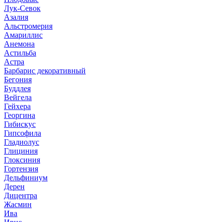
Лук-Севок
Азалия
Альстромерия
Амариллис
Анемона
Астильба
Астра
Барбарис декоративный
Бегония
Буддлея
Вейгела
Гейхера
Георгина
Гибискус
Гипсофила
Гладиолус
Глициния
Глоксиния
Гортензия
Дельфиниум
Дерен
Дицентра
Жасмин
Ива