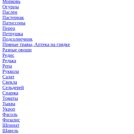
Морковь
Огурцы
Паслен
Пастернак
Патиссоны
Перец
Петрушка
Подсолнечник
Пряные травы, Аптека на грядке
Разные овощи
Редис
Редька
Репа
Руккола
Салат
Свекла
Сельдерей
Спаржа
Томаты
Тыква
Укроп
Фасоль
Физалис
Шпинат
Щавель