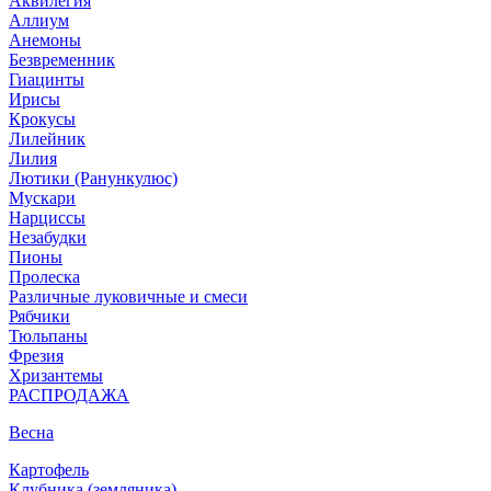
Аквилегия
Аллиум
Анемоны
Безвременник
Гиацинты
Ирисы
Крокусы
Лилейник
Лилия
Лютики (Ранункулюс)
Мускари
Нарцисcы
Незабудки
Пионы
Пролеска
Различные луковичные и смеси
Рябчики
Тюльпаны
Фрезия
Хризантемы
РАСПРОДАЖА
Весна
Картофель
Клубника (земляника)