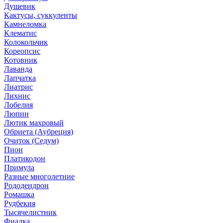
Душевик
Кактусы, суккуленты
Камнеломка
Клематис
Колокольчик
Кореопсис
Котовник
Лаванда
Лапчатка
Лиатрис
Лихнис
Лобелия
Люпин
Лютик махровый
Обриета (Аубреция)
Очиток (Седум)
Пион
Платикодон
Примула
Разные многолетние
Рододендрон
Ромашка
Рудбекия
Тысячелистник
Фиалка