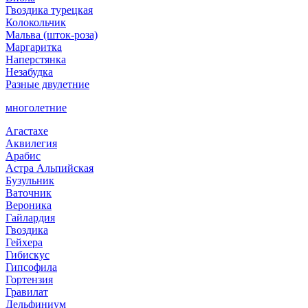
Гвоздика турецкая
Колокольчик
Мальва (шток-роза)
Маргаритка
Наперстянка
Незабудка
Разные двулетние
многолетние
Агастахе
Аквилегия
Арабис
Астра Альпийская
Бузульник
Ваточник
Вероника
Гайлардия
Гвоздика
Гейхера
Гибискус
Гипсофила
Гортензия
Гравилат
Дельфиниум