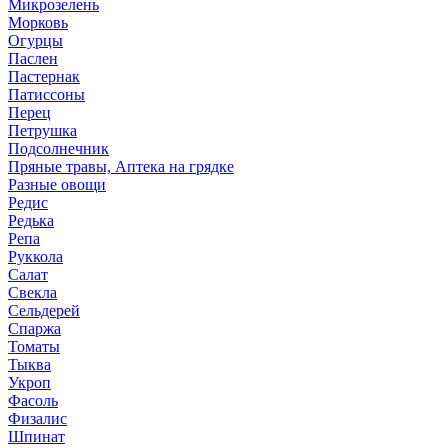
Микрозелень
Морковь
Огурцы
Паслен
Пастернак
Патиссоны
Перец
Петрушка
Подсолнечник
Пряные травы, Аптека на грядке
Разные овощи
Редис
Редька
Репа
Руккола
Салат
Свекла
Сельдерей
Спаржа
Томаты
Тыква
Укроп
Фасоль
Физалис
Шпинат