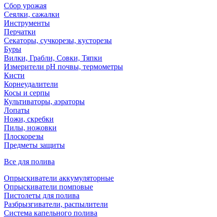
Сбор урожая
Сеялки, сажалки
Инструменты
Перчатки
Секаторы, сучкорезы, кусторезы
Буры
Вилки, Грабли, Совки, Тяпки
Измерители pH почвы, термометры
Кисти
Корнеудалители
Косы и серпы
Культиваторы, аэраторы
Лопаты
Ножи, скребки
Пилы, ножовки
Плоскорезы
Предметы защиты
Все для полива
Опрыскиватели аккумуляторные
Опрыскиватели помповые
Пистолеты для полива
Разбрызгиватели, распылители
Система капельного полива