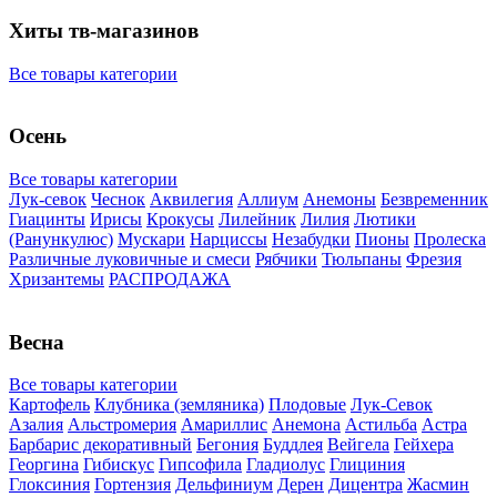
Хиты тв-магазинов
Все товары категории
Осень
Все товары категории
Лук-севок
Чеснок
Аквилегия
Аллиум
Анемоны
Безвременник
Гиацинты
Ирисы
Крокусы
Лилейник
Лилия
Лютики
(Ранункулюс)
Мускари
Нарцисcы
Незабудки
Пионы
Пролеска
Различные луковичные и смеси
Рябчики
Тюльпаны
Фрезия
Хризантемы
РАСПРОДАЖА
Весна
Все товары категории
Картофель
Клубника (земляника)
Плодовые
Лук-Севок
Азалия
Альстромерия
Амариллис
Анемона
Астильба
Астра
Барбарис декоративный
Бегония
Буддлея
Вейгела
Гейхера
Георгина
Гибискус
Гипсофила
Гладиолус
Глициния
Глоксиния
Гортензия
Дельфиниум
Дерен
Дицентра
Жасмин