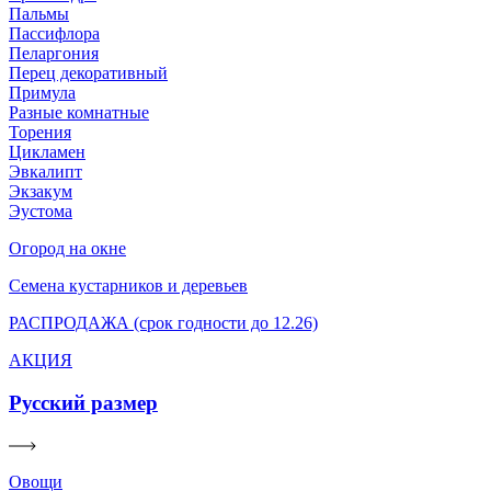
Пальмы
Пассифлора
Пеларгония
Перец декоративный
Примула
Разные комнатные
Торения
Цикламен
Эвкалипт
Экзакум
Эустома
Огород на окне
Семена кустарников и деревьев
РАСПРОДАЖА (срок годности до 12.26)
АКЦИЯ
Русский размер
Овощи