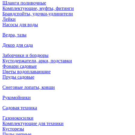
Шланги поливочные
Комплектующие, муфты, фитинги
Брандспойты, удочки-удлинители
Лейки
Насосы для воды
Ведра, тазы
Декор для сада
Заборчики и бордюры
Кустодержатели, арки, подставки
Фонари садовые
Цветы водоплавающие
Пруды садовые
Снеговые лопаты, ковши
Рукомойники
Садовая техника
Газонокосилки
Комплектующие для техники
Кусторезы
Пилы цепные