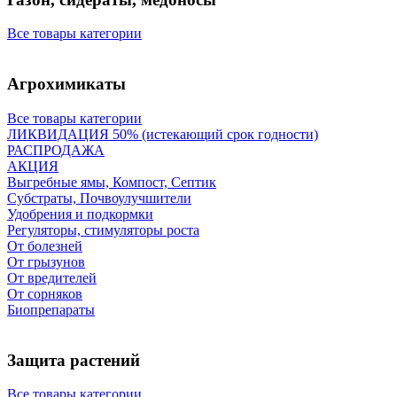
Все товары категории
Агрохимикаты
Все товары категории
ЛИКВИДАЦИЯ 50% (истекающий срок годности)
РАСПРОДАЖА
АКЦИЯ
Выгребные ямы, Компост, Септик
Субстраты, Почвоулучшители
Удобрения и подкормки
Регуляторы, стимуляторы роста
От болезней
От грызунов
От вредителей
От сорняков
Биопрепараты
Защита растений
Все товары категории