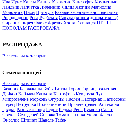
Ива
Ирис
Каллы
Канны
Клематис
Книфофия
Комнатные
Ландыш
Лапчатка
Лилейник
Лилия
Люпин
Магнолия
Морозник
Пион
Примула
Разные весенние многолетники
Рододендрон
Роза
Рудбекия
Сакура (вишня декоративная)
Сирень
Спирея
Флокс
Фрезия
Хоста
Эхинацея
ЦЕНЫ
ПОПОЛАМ
РАСПРОДАЖА
РАСПРОДАЖА
Все товары категории
Семена овощей
Все товары категории
Базилик
Баклажаны
Бобы
Вигна
Горох
Горчица салатная
Дайкон
Кабачки
Капуста
Картофель
Кукуруза
Лук
Микрозелень
Морковь
Огурцы
Паслен
Пастернак
Патиссоны
Перец
Петрушка
Подсолнечник
Пряные травы, Аптека на
грядке
Разные овощи
Редис
Редька
Репа
Руккола
Салат
Свекла
Сельдерей
Спаржа
Томаты
Тыква
Укроп
Фасоль
Физалис
Шпинат
Щавель
Табак