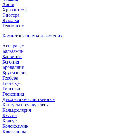
Хоста
Хризантема
Энотера
Ясколка
Гелиопсис
Комнатные цветы и растения
Аспарагус
Бальзамин
Барвинок
Бегония
Броваллия
Бругмансия
Гербера
Гибискус
Гипестис
Глоксиния
Декоративно-лиственные
Кактусы и суккуленты
Кальцеолярия
Кассия
Колеус
Колокольчик
Кроссандра