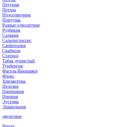
Петуния
Петхоа
Подсолнечник
Портулак
Разные однолетние
Рудбекия
Сальвия
Сальпиглоссис
Санвиталия
Скабиоза
Статица
Табак душистый
Тунбергия
Фасоль Вьющаяся
Флокс
Хризантема
Целозия
Цинерария
Цинния
Эустома
Эшшольция
двулетние
Виола