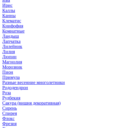
Ива
Ирис
Каллы
Канны
Клематис
Книфофия
Комнатные
Ландыш
Лапчатка
Лилейник
Лилия
Люпин
Магнолия
Морозник
Пион
Примула
Разные весенние многолетники
Рододендрон
Роза
Рудбекия
Сакура (вишня декоративная)
Сирень
Спирея
Флокс
Фрезия