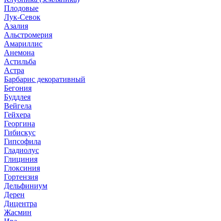
Плодовые
Лук-Севок
Азалия
Альстромерия
Амариллис
Анемона
Астильба
Астра
Барбарис декоративный
Бегония
Буддлея
Вейгела
Гейхера
Георгина
Гибискус
Гипсофила
Гладиолус
Глициния
Глоксиния
Гортензия
Дельфиниум
Дерен
Дицентра
Жасмин