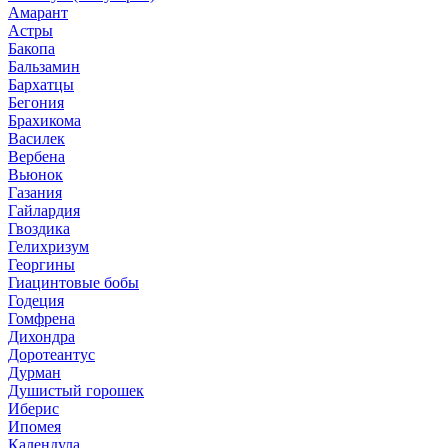
Амарант
Астры
Бакопа
Бальзамин
Бархатцы
Бегония
Брахикома
Василек
Вербена
Вьюнок
Газания
Гайлардия
Гвоздика
Гелихризум
Георгины
Гиацинтовые бобы
Годеция
Гомфрена
Дихондра
Доротеантус
Дурман
Душистый горошек
Иберис
Ипомея
Календула