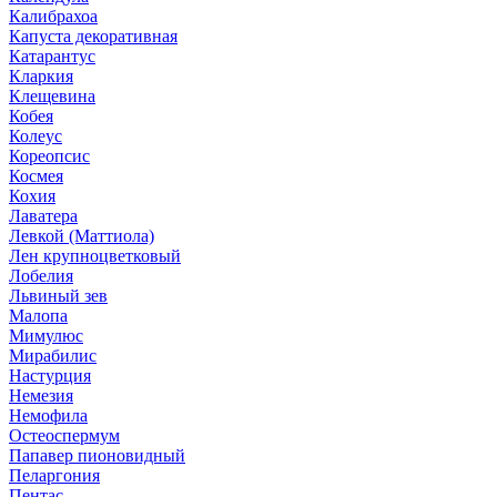
Калибрахоа
Капуста декоративная
Катарантус
Кларкия
Клещевина
Кобея
Колеус
Кореопсис
Космея
Кохия
Лаватера
Левкой (Маттиола)
Лен крупноцветковый
Лобелия
Львиный зев
Малопа
Мимулюс
Мирабилис
Настурция
Немезия
Немофила
Остеоспермум
Папавер пионовидный
Пеларгония
Пентас