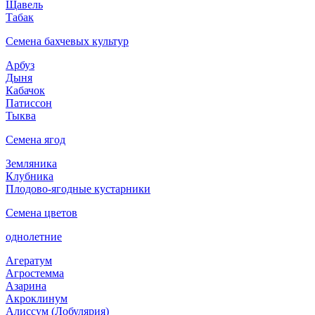
Щавель
Табак
Семена бахчевых культур
Арбуз
Дыня
Кабачок
Патиссон
Тыква
Семена ягод
Земляника
Клубника
Плодово-ягодные кустарники
Семена цветов
однолетние
Агератум
Агростемма
Азарина
Акроклинум
Алиссум (Лобулярия)