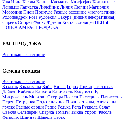
Ива
Ирис
Каллы
Канны
Клематис
Книфофия
Комнатные
Ландыш
Лапчатка
Лилейник
Лилия
Люпин
Магнолия
Морозник
Пион
Примула
Разные весенние многолетники
Рододендрон
Роза
Рудбекия
Сакура (вишня декоративная)
Сирень
Спирея
Флокс
Фрезия
Хоста
Эхинацея
ЦЕНЫ
ПОПОЛАМ
РАСПРОДАЖА
РАСПРОДАЖА
Все товары категории
Семена овощей
Все товары категории
Базилик
Баклажаны
Бобы
Вигна
Горох
Горчица салатная
Дайкон
Кабачки
Капуста
Картофель
Кукуруза
Лук
Микрозелень
Морковь
Огурцы
Паслен
Пастернак
Патиссоны
Перец
Петрушка
Подсолнечник
Пряные травы, Аптека на
грядке
Разные овощи
Редис
Редька
Репа
Руккола
Салат
Свекла
Сельдерей
Спаржа
Томаты
Тыква
Укроп
Фасоль
Физалис
Шпинат
Щавель
Табак