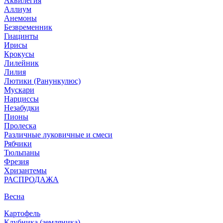
Аквилегия
Аллиум
Анемоны
Безвременник
Гиацинты
Ирисы
Крокусы
Лилейник
Лилия
Лютики (Ранункулюс)
Мускари
Нарцисcы
Незабудки
Пионы
Пролеска
Различные луковичные и смеси
Рябчики
Тюльпаны
Фрезия
Хризантемы
РАСПРОДАЖА
Весна
Картофель
Клубника (земляника)