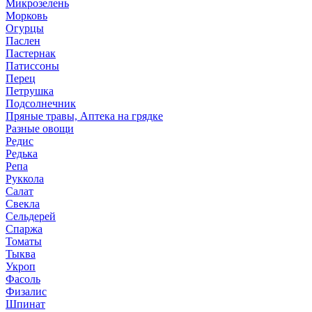
Микрозелень
Морковь
Огурцы
Паслен
Пастернак
Патиссоны
Перец
Петрушка
Подсолнечник
Пряные травы, Аптека на грядке
Разные овощи
Редис
Редька
Репа
Руккола
Салат
Свекла
Сельдерей
Спаржа
Томаты
Тыква
Укроп
Фасоль
Физалис
Шпинат