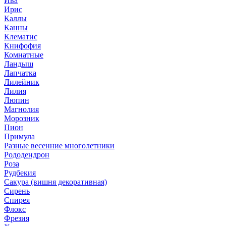
Ива
Ирис
Каллы
Канны
Клематис
Книфофия
Комнатные
Ландыш
Лапчатка
Лилейник
Лилия
Люпин
Магнолия
Морозник
Пион
Примула
Разные весенние многолетники
Рододендрон
Роза
Рудбекия
Сакура (вишня декоративная)
Сирень
Спирея
Флокс
Фрезия