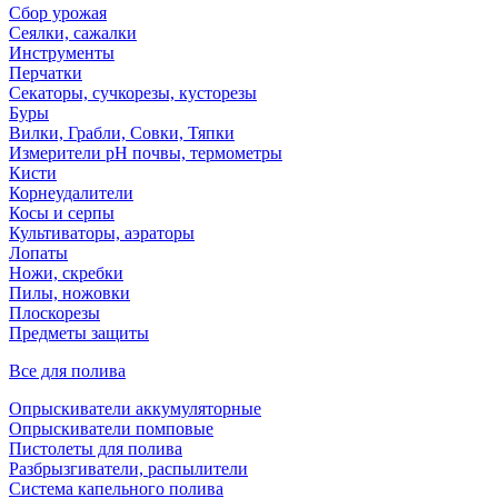
Сбор урожая
Сеялки, сажалки
Инструменты
Перчатки
Секаторы, сучкорезы, кусторезы
Буры
Вилки, Грабли, Совки, Тяпки
Измерители pH почвы, термометры
Кисти
Корнеудалители
Косы и серпы
Культиваторы, аэраторы
Лопаты
Ножи, скребки
Пилы, ножовки
Плоскорезы
Предметы защиты
Все для полива
Опрыскиватели аккумуляторные
Опрыскиватели помповые
Пистолеты для полива
Разбрызгиватели, распылители
Система капельного полива