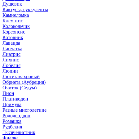
Душевик
Кактусы, суккуленты
Камнеломка
Клематис
Колокольчик
Кореопсис
Котовник
Лаванда
Лапчатка
Лиатрис
Лихнис
Лобелия
Люпин
Лютик махровый
Обриета (Аубреция)
Очиток (Седум)
Пион
Платикодон
Примула
Разные многолетние
Рододендрон
Ромашка
Рудбекия
Тысячелистник
Фиалка