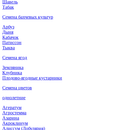
Щавель
Табак
Семена бахчевых культур
Арбуз
Дыня
Кабачок
Патиссон
Тыква
Семена ягод
Земляника
Клубника
Плодово-ягодные кустарники
Семена цветов
однолетние
Агератум
Агростемма
Азарина
Акроклинум
Алиссум (Лобулярия)