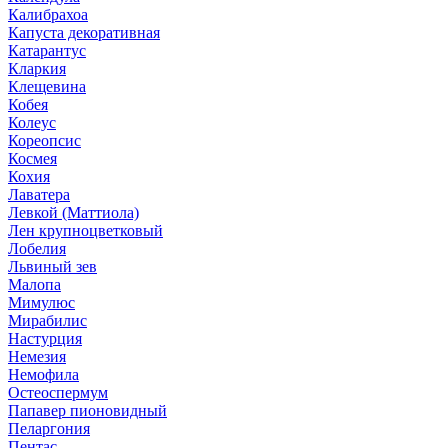
Калибрахоа
Капуста декоративная
Катарантус
Кларкия
Клещевина
Кобея
Колеус
Кореопсис
Космея
Кохия
Лаватера
Левкой (Маттиола)
Лен крупноцветковый
Лобелия
Львиный зев
Малопа
Мимулюс
Мирабилис
Настурция
Немезия
Немофила
Остеоспермум
Папавер пионовидный
Пеларгония
Пентас