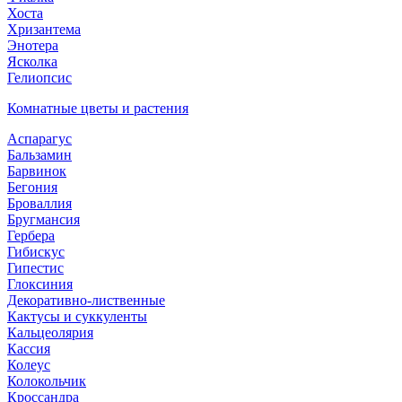
Хоста
Хризантема
Энотера
Ясколка
Гелиопсис
Комнатные цветы и растения
Аспарагус
Бальзамин
Барвинок
Бегония
Броваллия
Бругмансия
Гербера
Гибискус
Гипестис
Глоксиния
Декоративно-лиственные
Кактусы и суккуленты
Кальцеолярия
Кассия
Колеус
Колокольчик
Кроссандра