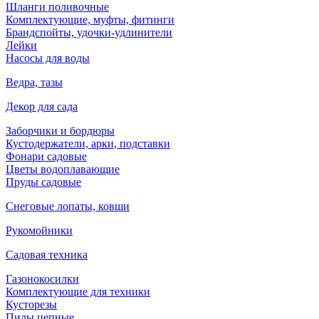
Шланги поливочные
Комплектующие, муфты, фитинги
Брандспойты, удочки-удлинители
Лейки
Насосы для воды
Ведра, тазы
Декор для сада
Заборчики и бордюры
Кустодержатели, арки, подставки
Фонари садовые
Цветы водоплавающие
Пруды садовые
Снеговые лопаты, ковши
Рукомойники
Садовая техника
Газонокосилки
Комплектующие для техники
Кусторезы
Пилы цепные