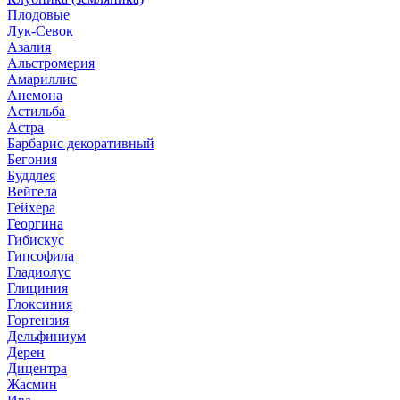
Плодовые
Лук-Севок
Азалия
Альстромерия
Амариллис
Анемона
Астильба
Астра
Барбарис декоративный
Бегония
Буддлея
Вейгела
Гейхера
Георгина
Гибискус
Гипсофила
Гладиолус
Глициния
Глоксиния
Гортензия
Дельфиниум
Дерен
Дицентра
Жасмин