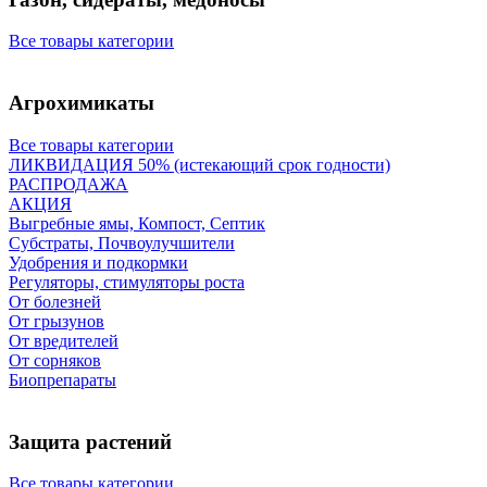
Все товары категории
Агрохимикаты
Все товары категории
ЛИКВИДАЦИЯ 50% (истекающий срок годности)
РАСПРОДАЖА
АКЦИЯ
Выгребные ямы, Компост, Септик
Субстраты, Почвоулучшители
Удобрения и подкормки
Регуляторы, стимуляторы роста
От болезней
От грызунов
От вредителей
От сорняков
Биопрепараты
Защита растений
Все товары категории