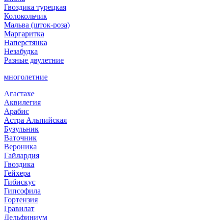
Гвоздика турецкая
Колокольчик
Мальва (шток-роза)
Маргаритка
Наперстянка
Незабудка
Разные двулетние
многолетние
Агастахе
Аквилегия
Арабис
Астра Альпийская
Бузульник
Ваточник
Вероника
Гайлардия
Гвоздика
Гейхера
Гибискус
Гипсофила
Гортензия
Гравилат
Дельфиниум