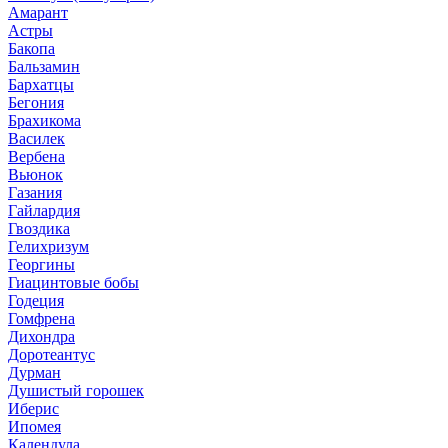
Амарант
Астры
Бакопа
Бальзамин
Бархатцы
Бегония
Брахикома
Василек
Вербена
Вьюнок
Газания
Гайлардия
Гвоздика
Гелихризум
Георгины
Гиацинтовые бобы
Годеция
Гомфрена
Дихондра
Доротеантус
Дурман
Душистый горошек
Иберис
Ипомея
Календула