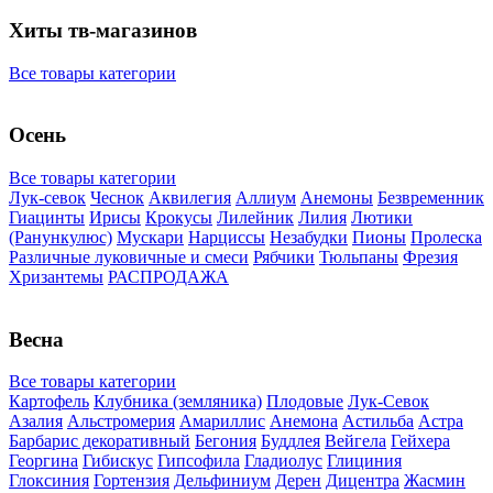
Хиты тв-магазинов
Все товары категории
Осень
Все товары категории
Лук-севок
Чеснок
Аквилегия
Аллиум
Анемоны
Безвременник
Гиацинты
Ирисы
Крокусы
Лилейник
Лилия
Лютики
(Ранункулюс)
Мускари
Нарцисcы
Незабудки
Пионы
Пролеска
Различные луковичные и смеси
Рябчики
Тюльпаны
Фрезия
Хризантемы
РАСПРОДАЖА
Весна
Все товары категории
Картофель
Клубника (земляника)
Плодовые
Лук-Севок
Азалия
Альстромерия
Амариллис
Анемона
Астильба
Астра
Барбарис декоративный
Бегония
Буддлея
Вейгела
Гейхера
Георгина
Гибискус
Гипсофила
Гладиолус
Глициния
Глоксиния
Гортензия
Дельфиниум
Дерен
Дицентра
Жасмин