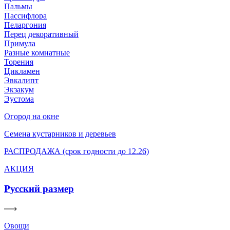
Пальмы
Пассифлора
Пеларгония
Перец декоративный
Примула
Разные комнатные
Торения
Цикламен
Эвкалипт
Экзакум
Эустома
Огород на окне
Семена кустарников и деревьев
РАСПРОДАЖА (срок годности до 12.26)
АКЦИЯ
Русский размер
Овощи