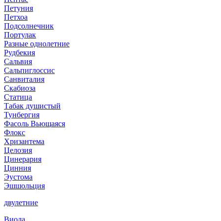
Петуния
Петхоа
Подсолнечник
Портулак
Разные однолетние
Рудбекия
Сальвия
Сальпиглоссис
Санвиталия
Скабиоза
Статица
Табак душистый
Тунбергия
Фасоль Вьющаяся
Флокс
Хризантема
Целозия
Цинерария
Цинния
Эустома
Эшшольция
двулетние
Виола