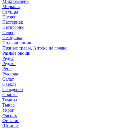
Микрозелень
Морковь
Огурцы
Паслен
Пастернак
Патиссоны
Перец
Петрушка
Подсолнечник
Пряные травы, Аптека на грядке
Разные овощи
Редис
Редька
Репа
Руккола
Салат
Свекла
Сельдерей
Спаржа
Томаты
Тыква
Укроп
Фасоль
Физалис
Шпинат