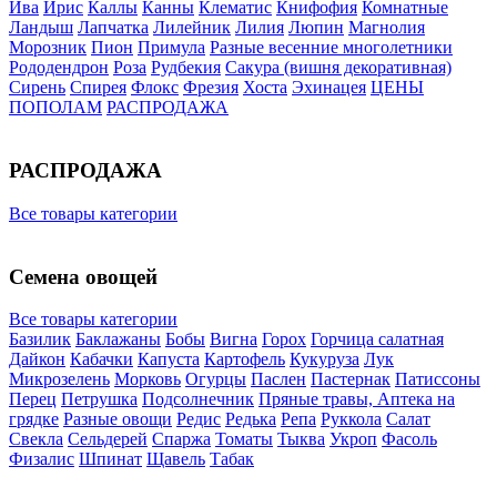
Ива
Ирис
Каллы
Канны
Клематис
Книфофия
Комнатные
Ландыш
Лапчатка
Лилейник
Лилия
Люпин
Магнолия
Морозник
Пион
Примула
Разные весенние многолетники
Рододендрон
Роза
Рудбекия
Сакура (вишня декоративная)
Сирень
Спирея
Флокс
Фрезия
Хоста
Эхинацея
ЦЕНЫ
ПОПОЛАМ
РАСПРОДАЖА
РАСПРОДАЖА
Все товары категории
Семена овощей
Все товары категории
Базилик
Баклажаны
Бобы
Вигна
Горох
Горчица салатная
Дайкон
Кабачки
Капуста
Картофель
Кукуруза
Лук
Микрозелень
Морковь
Огурцы
Паслен
Пастернак
Патиссоны
Перец
Петрушка
Подсолнечник
Пряные травы, Аптека на
грядке
Разные овощи
Редис
Редька
Репа
Руккола
Салат
Свекла
Сельдерей
Спаржа
Томаты
Тыква
Укроп
Фасоль
Физалис
Шпинат
Щавель
Табак