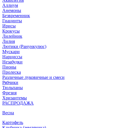
Аквилегия
Аллиум
Анемоны
Безвременник
Гиацинты
Ирисы
Крокусы
Лилейник
Лилия
Лютики (Ранункулюс)
Мускари
Нарцисcы
Незабудки
Пионы
Пролеска
Различные луковичные и смеси
Рябчики
Тюльпаны
Фрезия
Хризантемы
РАСПРОДАЖА
Весна
Картофель
Клубника (земляника)