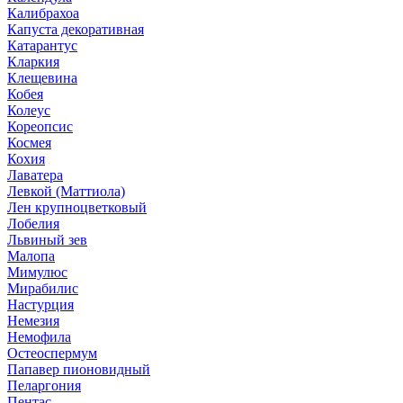
Калибрахоа
Капуста декоративная
Катарантус
Кларкия
Клещевина
Кобея
Колеус
Кореопсис
Космея
Кохия
Лаватера
Левкой (Маттиола)
Лен крупноцветковый
Лобелия
Львиный зев
Малопа
Мимулюс
Мирабилис
Настурция
Немезия
Немофила
Остеоспермум
Папавер пионовидный
Пеларгония
Пентас