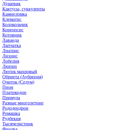
Душевик
Кактусы, суккуленты
Камнеломка
Клематис
Колокольчик
Кореопсис
Котовник
Лаванда
Лапчатка
Лиатрис
Лихнис
Лобелия
Люпин
Лютик махровый
Обриета (Аубреция)
Очиток (Седум)
Пион
Платикодон
Примула
Разные многолетние
Рододендрон
Ромашка
Рудбекия
Тысячелистник
Фиалка