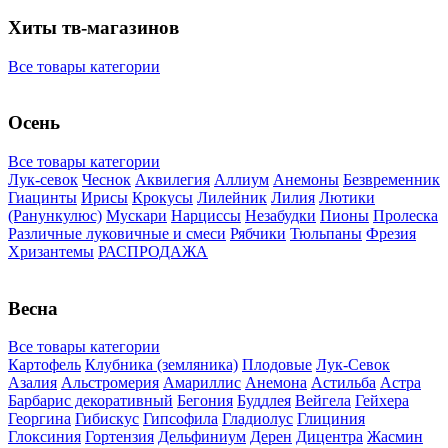
Хиты тв-магазинов
Все товары категории
Осень
Все товары категории
Лук-севок
Чеснок
Аквилегия
Аллиум
Анемоны
Безвременник
Гиацинты
Ирисы
Крокусы
Лилейник
Лилия
Лютики
(Ранункулюс)
Мускари
Нарцисcы
Незабудки
Пионы
Пролеска
Различные луковичные и смеси
Рябчики
Тюльпаны
Фрезия
Хризантемы
РАСПРОДАЖА
Весна
Все товары категории
Картофель
Клубника (земляника)
Плодовые
Лук-Севок
Азалия
Альстромерия
Амариллис
Анемона
Астильба
Астра
Барбарис декоративный
Бегония
Буддлея
Вейгела
Гейхера
Георгина
Гибискус
Гипсофила
Гладиолус
Глициния
Глоксиния
Гортензия
Дельфиниум
Дерен
Дицентра
Жасмин