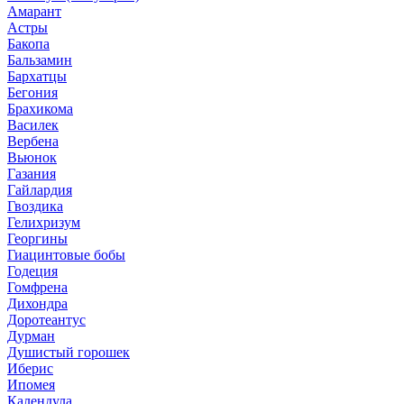
Амарант
Астры
Бакопа
Бальзамин
Бархатцы
Бегония
Брахикома
Василек
Вербена
Вьюнок
Газания
Гайлардия
Гвоздика
Гелихризум
Георгины
Гиацинтовые бобы
Годеция
Гомфрена
Дихондра
Доротеантус
Дурман
Душистый горошек
Иберис
Ипомея
Календула