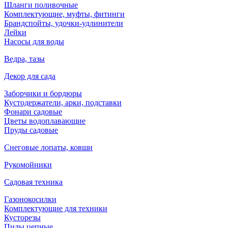
Шланги поливочные
Комплектующие, муфты, фитинги
Брандспойты, удочки-удлинители
Лейки
Насосы для воды
Ведра, тазы
Декор для сада
Заборчики и бордюры
Кустодержатели, арки, подставки
Фонари садовые
Цветы водоплавающие
Пруды садовые
Снеговые лопаты, ковши
Рукомойники
Садовая техника
Газонокосилки
Комплектующие для техники
Кусторезы
Пилы цепные