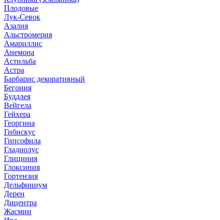
Плодовые
Лук-Севок
Азалия
Альстромерия
Амариллис
Анемона
Астильба
Астра
Барбарис декоративный
Бегония
Буддлея
Вейгела
Гейхера
Георгина
Гибискус
Гипсофила
Гладиолус
Глициния
Глоксиния
Гортензия
Дельфиниум
Дерен
Дицентра
Жасмин