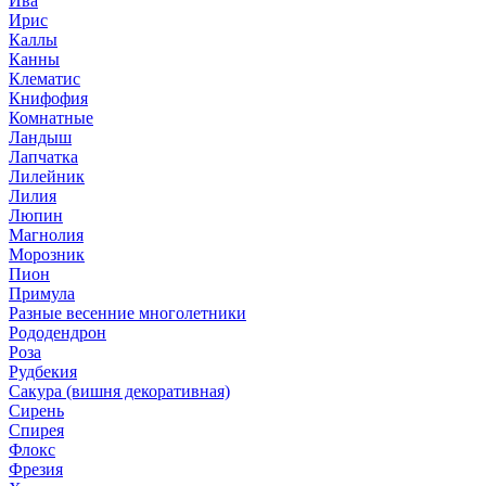
Ива
Ирис
Каллы
Канны
Клематис
Книфофия
Комнатные
Ландыш
Лапчатка
Лилейник
Лилия
Люпин
Магнолия
Морозник
Пион
Примула
Разные весенние многолетники
Рододендрон
Роза
Рудбекия
Сакура (вишня декоративная)
Сирень
Спирея
Флокс
Фрезия