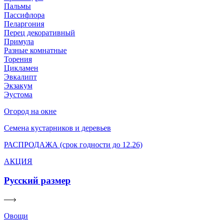
Пальмы
Пассифлора
Пеларгония
Перец декоративный
Примула
Разные комнатные
Торения
Цикламен
Эвкалипт
Экзакум
Эустома
Огород на окне
Семена кустарников и деревьев
РАСПРОДАЖА (срок годности до 12.26)
АКЦИЯ
Русский размер
Овощи