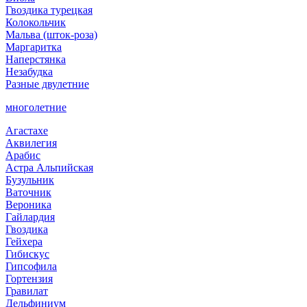
Гвоздика турецкая
Колокольчик
Мальва (шток-роза)
Маргаритка
Наперстянка
Незабудка
Разные двулетние
многолетние
Агастахе
Аквилегия
Арабис
Астра Альпийская
Бузульник
Ваточник
Вероника
Гайлардия
Гвоздика
Гейхера
Гибискус
Гипсофила
Гортензия
Гравилат
Дельфиниум