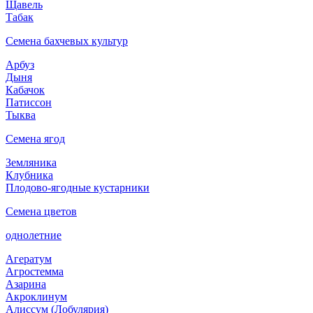
Щавель
Табак
Семена бахчевых культур
Арбуз
Дыня
Кабачок
Патиссон
Тыква
Семена ягод
Земляника
Клубника
Плодово-ягодные кустарники
Семена цветов
однолетние
Агератум
Агростемма
Азарина
Акроклинум
Алиссум (Лобулярия)