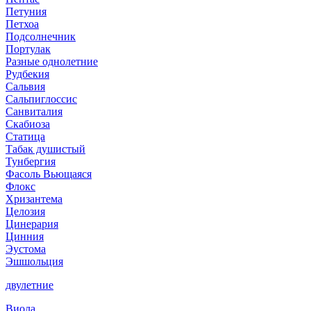
Петуния
Петхоа
Подсолнечник
Портулак
Разные однолетние
Рудбекия
Сальвия
Сальпиглоссис
Санвиталия
Скабиоза
Статица
Табак душистый
Тунбергия
Фасоль Вьющаяся
Флокс
Хризантема
Целозия
Цинерария
Цинния
Эустома
Эшшольция
двулетние
Виола