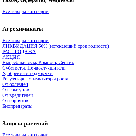
Все товары категории
Агрохимикаты
Все товары категории
ЛИКВИДАЦИЯ 50% (истекающий срок годности)
РАСПРОДАЖА
АКЦИЯ
Выгребные ямы, Компост, Септик
Субстраты, Почвоулучшители
Удобрения и подкормки
Регуляторы, стимуляторы роста
От болезней
От грызунов
От вредителей
От сорняков
Биопрепараты
Защита растений
Все товары категории