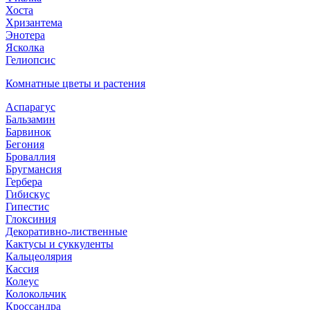
Хоста
Хризантема
Энотера
Ясколка
Гелиопсис
Комнатные цветы и растения
Аспарагус
Бальзамин
Барвинок
Бегония
Броваллия
Бругмансия
Гербера
Гибискус
Гипестис
Глоксиния
Декоративно-лиственные
Кактусы и суккуленты
Кальцеолярия
Кассия
Колеус
Колокольчик
Кроссандра