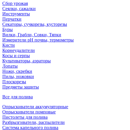
Сбор урожая
Сеялки, сажалки
Инструменты
Перчатки
Секаторы, сучкорезы, кусторезы
Буры
Вилки, Грабли, Совки, Тяпки
Измерители pH почвы, термометры
Кисти
Корнеудалители
Косы и серпы
Культиваторы, аэраторы
Лопаты
Ножи, скребки
Пилы, ножовки
Плоскорезы
Предметы защиты
Все для полива
Опрыскиватели аккумуляторные
Опрыскиватели помповые
Пистолеты для полива
Разбрызгиватели, распылители
Система капельного полива