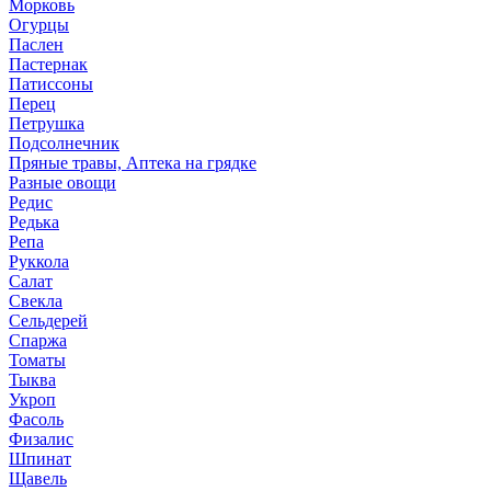
Морковь
Огурцы
Паслен
Пастернак
Патиссоны
Перец
Петрушка
Подсолнечник
Пряные травы, Аптека на грядке
Разные овощи
Редис
Редька
Репа
Руккола
Салат
Свекла
Сельдерей
Спаржа
Томаты
Тыква
Укроп
Фасоль
Физалис
Шпинат
Щавель