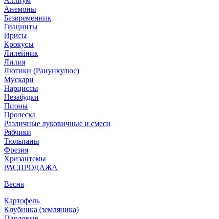
Аллиум
Анемоны
Безвременник
Гиацинты
Ирисы
Крокусы
Лилейник
Лилия
Лютики (Ранункулюс)
Мускари
Нарцисcы
Незабудки
Пионы
Пролеска
Различные луковичные и смеси
Рябчики
Тюльпаны
Фрезия
Хризантемы
РАСПРОДАЖА
Весна
Картофель
Клубника (земляника)
Плодовые