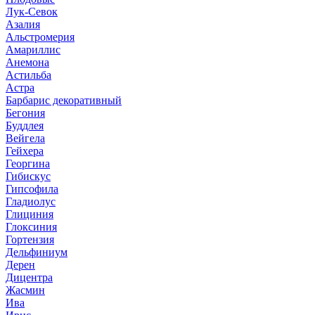
Лук-Севок
Азалия
Альстромерия
Амариллис
Анемона
Астильба
Астра
Барбарис декоративный
Бегония
Буддлея
Вейгела
Гейхера
Георгина
Гибискус
Гипсофила
Гладиолус
Глициния
Глоксиния
Гортензия
Дельфиниум
Дерен
Дицентра
Жасмин
Ива