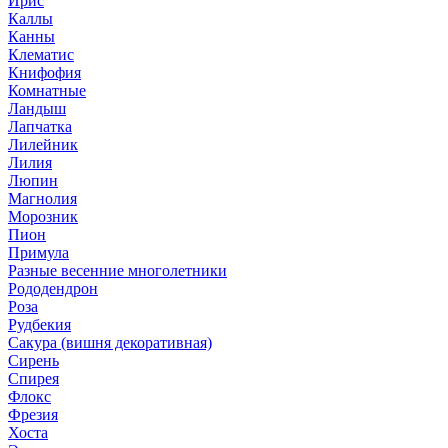
Ирис
Каллы
Канны
Клематис
Книфофия
Комнатные
Ландыш
Лапчатка
Лилейник
Лилия
Люпин
Магнолия
Морозник
Пион
Примула
Разные весенние многолетники
Рододендрон
Роза
Рудбекия
Сакура (вишня декоративная)
Сирень
Спирея
Флокс
Фрезия
Хоста