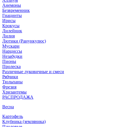
Аллиум
Анемоны
Безвременник
Гиацинты
Ирисы
Крокусы
Лилейник
Лилия
Лютики (Ранункулюс)
Мускари
Нарцисcы
Незабудки
Пионы
Пролеска
Различные луковичные и смеси
Рябчики
Тюльпаны
Фрезия
Хризантемы
РАСПРОДАЖА
Весна
Картофель
Клубника (земляника)
Плодовые