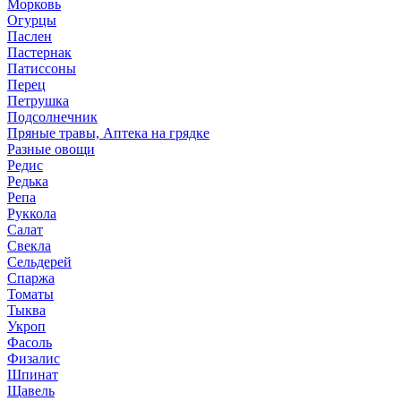
Морковь
Огурцы
Паслен
Пастернак
Патиссоны
Перец
Петрушка
Подсолнечник
Пряные травы, Аптека на грядке
Разные овощи
Редис
Редька
Репа
Руккола
Салат
Свекла
Сельдерей
Спаржа
Томаты
Тыква
Укроп
Фасоль
Физалис
Шпинат
Щавель