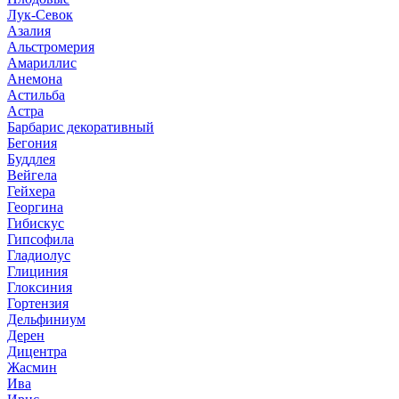
Лук-Севок
Азалия
Альстромерия
Амариллис
Анемона
Астильба
Астра
Барбарис декоративный
Бегония
Буддлея
Вейгела
Гейхера
Георгина
Гибискус
Гипсофила
Гладиолус
Глициния
Глоксиния
Гортензия
Дельфиниум
Дерен
Дицентра
Жасмин
Ива