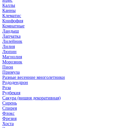
Ирис
Каллы
Канны
Клематис
Книфофия
Комнатные
Ландыш
Лапчатка
Лилейник
Лилия
Люпин
Магнолия
Морозник
Пион
Примула
Разные весенние многолетники
Рододендрон
Роза
Рудбекия
Сакура (вишня декоративная)
Сирень
Спирея
Флокс
Фрезия
Хоста